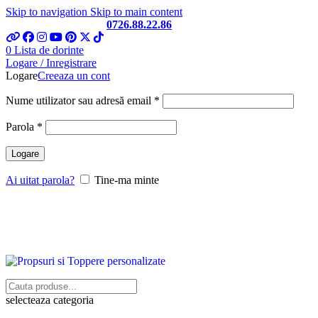
Skip to navigation
Skip to main content
Telefon si Whatsapp
0726.88.22.86
0
Lista de dorinte
Logare / Inregistrare
Logare
Creeaza un cont
Obligatoriu
Nume utilizator sau adresă email
*
Obligatoriu
Parola
*
Logare
Ai uitat parola?
Tine-ma minte
selecteaza categoria