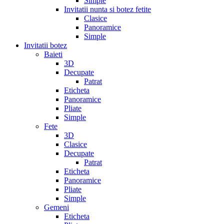
Simple
Invitatii nunta si botez fetite
Clasice
Panoramice
Simple
Invitatii botez
Baieti
3D
Decupate
Patrat
Eticheta
Panoramice
Pliate
Simple
Fete
3D
Clasice
Decupate
Patrat
Eticheta
Panoramice
Pliate
Simple
Gemeni
Eticheta