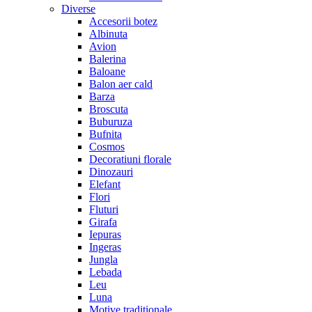
Diverse
Accesorii botez
Albinuta
Avion
Balerina
Baloane
Balon aer cald
Barza
Broscuta
Buburuza
Bufnita
Cosmos
Decoratiuni florale
Dinozauri
Elefant
Flori
Fluturi
Girafa
Iepuras
Ingeras
Jungla
Lebada
Leu
Luna
Motive traditionale