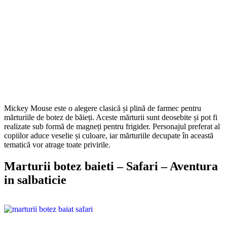
Mickey Mouse este o alegere clasică și plină de farmec pentru
mărturiile de botez de băieți. Aceste mărturii sunt deosebite și pot fi
realizate sub formă de magneți pentru frigider. Personajul preferat al
copiilor aduce veselie și culoare, iar mărturiile decupate în această
tematică vor atrage toate privirile.
Marturii botez baieti – Safari – Aventura
in salbaticie