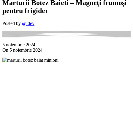
Marturii Botez Baieti – Magneți frumoși
pentru frigider
Posted by
@idev
5 noiembrie 2024
On 5 noiembrie 2024
M
b
b
–
a
m
p
b
b
t
e
o
e
i