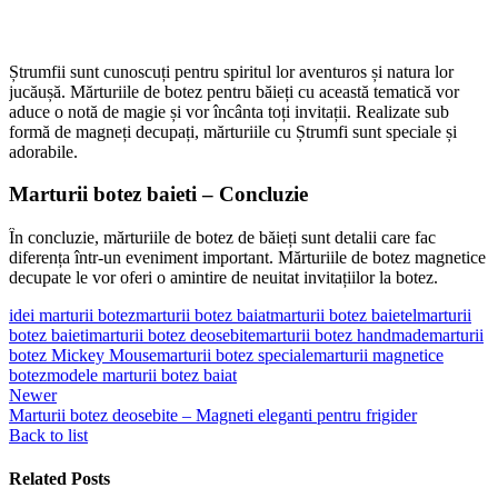
Ștrumfii sunt cunoscuți pentru spiritul lor aventuros și natura lor
jucăușă. Mărturiile de botez pentru băieți cu această tematică vor
aduce o notă de magie și vor încânta toți invitații. Realizate sub
formă de magneți decupați, mărturiile cu Ștrumfi sunt speciale și
adorabile.
Marturii botez baieti – Concluzie
În concluzie, mărturiile de botez de băieți sunt detalii care fac
diferența într-un eveniment important. Mărturiile de botez magnetice
decupate le vor oferi o amintire de neuitat invitațiilor la botez.
idei marturii botez
marturii botez baiat
marturii botez baietel
marturii
botez baieti
marturii botez deosebite
marturii botez handmade
marturii
botez Mickey Mouse
marturii botez speciale
marturii magnetice
botez
modele marturii botez baiat
Newer
Marturii botez deosebite – Magneti eleganti pentru frigider
Back to list
Related Posts