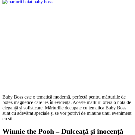
Baby Boss este o tematică modernă, perfectă pentru mărturiile de
botez magnetice care ies în evidență. Aceste mărturii oferă o notă de
eleganță și sofisticare. Mărturiile decupate cu tematica Baby Boss
sunt cu adevărat speciale și se vor potrivi de minune unui eveniment
cu stil.
Winnie the Pooh – Dulceață și inocență