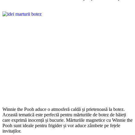
Winnie the Pooh aduce o atmosferă caldă și prietenoasă la botez.
Această tematică este perfectă pentru mărturiile de botez de băieți
care exprimă inocență și bucurie. Mărturiile magnetice cu Winnie the
Pooh sunt ideale pentru frigider și vor aduce zâmbete pe fețele
invitaților.