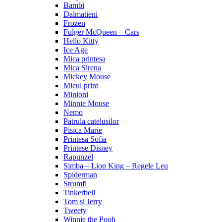
Bambi
Dalmatieni
Frozen
Fulger McQueen – Cars
Hello Kitty
Ice Age
Mica printesa
Mica Sirena
Mickey Mouse
Micul print
Minioni
Minnie Mouse
Nemo
Patrula catelusilor
Pisica Marie
Printesa Sofia
Printese Disney
Rapunzel
Simba – Lion King – Regele Leu
Spiderman
Strumfi
Tinkerbell
Tom si Jerry
Tweety
Winnie the Pooh