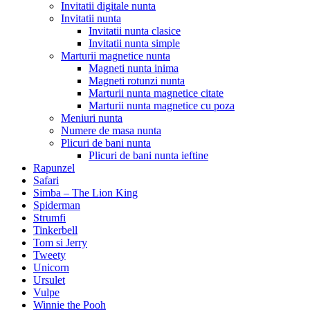
Invitatii digitale nunta
Invitatii nunta
Invitatii nunta clasice
Invitatii nunta simple
Marturii magnetice nunta
Magneti nunta inima
Magneti rotunzi nunta
Marturii nunta magnetice citate
Marturii nunta magnetice cu poza
Meniuri nunta
Numere de masa nunta
Plicuri de bani nunta
Plicuri de bani nunta ieftine
Rapunzel
Safari
Simba – The Lion King
Spiderman
Strumfi
Tinkerbell
Tom si Jerry
Tweety
Unicorn
Ursulet
Vulpe
Winnie the Pooh