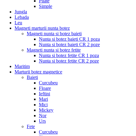
Pliate
Simple
Jungla
Lebada
Leu
Magneti marturii nunta botez
Magneti nunta si botez baieti
Nunta si botez baieti CR 1 poza
Nunta si botez baieti CR 2 poze
Magneti nunta si botez fetite
Nunta si botez fetite CR 1 poza
Nunta si botez fetite CR 2 poze
Maritim
Marturii botez magnetice
Baieti
Curcubeu
Floare
Ieftini
Mari
Mici
Mickey
Nor
Urs
Fete
Curcubeu