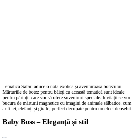
Tematica Safari aduce o notă exotică și aventuroasă botezului.
Mărturiile de botez pentru băieți cu această tematică sunt ideale
pentru părinții care vor să ofere suveniruri speciale. Invitații se vor
bucura de mărturii magnetice cu imagini de animale sălbatice, cum
ar fi lei, elefanți și girafe, perfect decupate pentru un efect deosebit.
Baby Boss – Eleganță și stil