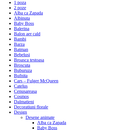
1 poza
2 poze
Alba ca Zapada
Albinuta
Baby Boss
Balerina
Balon aer cald
Bambi
Barza
Batman
Bebelusi
Broasca testoasa
Broscuta
Buburuza
Bufnita
Cars – Fulger McQueen
Catelus
Cenusareasa
Cosmos
Dalmatieni
Decoratiuni florale
Design
Desene animate
Alba ca Zapada
Baby Boss