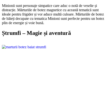
Minionii sunt personaje simpatice care aduc o notă de veselie și
distracție. Mărturiile de botez magnetice cu această tematică sunt
ideale pentru frigider și vor aduce multă culoare. Mărturiile de botez
de băieți decupate cu tematica Minioni sunt perfecte pentru un botez
plin de energie și voie bună.
Ștrumfi – Magie și aventură