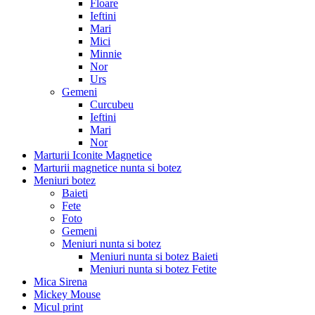
Floare
Ieftini
Mari
Mici
Minnie
Nor
Urs
Gemeni
Curcubeu
Ieftini
Mari
Nor
Marturii Iconite Magnetice
Marturii magnetice nunta si botez
Meniuri botez
Baieti
Fete
Foto
Gemeni
Meniuri nunta si botez
Meniuri nunta si botez Baieti
Meniuri nunta si botez Fetite
Mica Sirena
Mickey Mouse
Micul print