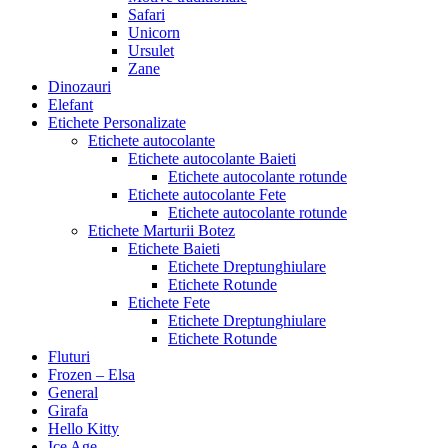
Safari
Unicorn
Ursulet
Zane
Dinozauri
Elefant
Etichete Personalizate
Etichete autocolante
Etichete autocolante Baieti
Etichete autocolante rotunde
Etichete autocolante Fete
Etichete autocolante rotunde
Etichete Marturii Botez
Etichete Baieti
Etichete Dreptunghiulare
Etichete Rotunde
Etichete Fete
Etichete Dreptunghiulare
Etichete Rotunde
Fluturi
Frozen – Elsa
General
Girafa
Hello Kitty
Ice Age