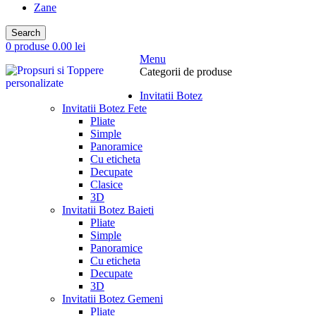
Zane
Search
0
produse
0.00
lei
Menu
Categorii de produse
Invitatii Botez
Invitatii Botez Fete
Pliate
Simple
Panoramice
Cu eticheta
Decupate
Clasice
3D
Invitatii Botez Baieti
Pliate
Simple
Panoramice
Cu eticheta
Decupate
3D
Invitatii Botez Gemeni
Pliate