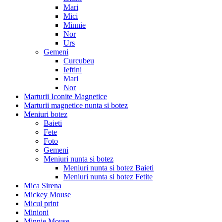
Mari
Mici
Minnie
Nor
Urs
Gemeni
Curcubeu
Ieftini
Mari
Nor
Marturii Iconite Magnetice
Marturii magnetice nunta si botez
Meniuri botez
Baieti
Fete
Foto
Gemeni
Meniuri nunta si botez
Meniuri nunta si botez Baieti
Meniuri nunta si botez Fetite
Mica Sirena
Mickey Mouse
Micul print
Minioni
Minnie Mouse