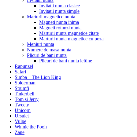
Invitatii nunta
Invitatii nunta clasice
Invitatii nunta simple
Marturii magnetice nunta
Magneti nunta inima
Magneti rotunzi nunta
Marturii nunta magnetice citate
Marturii nunta magnetice cu poza
Meniuri nunta
Numere de masa nunta
Plicuri de bani nunta
Plicuri de bani nunta ieftine
Rapunzel
Safari
Simba – The Lion King
Spiderman
Strumfi
Tinkerbell
Tom si Jerry
Tweety
Unicorn
Ursulet
Vulpe
Winnie the Pooh
Zane