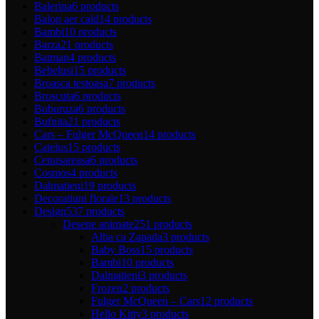
Balerina
6 products
Balon aer cald
14 products
Bambi
10 products
Barza
21 products
Batman
4 products
Bebelusi
15 products
Broasca testoasa
7 products
Broscuta
6 products
Buburuza
6 products
Bufnita
21 products
Cars – Fulger McQueen
14 products
Catelus
15 products
Cenusareasa
6 products
Cosmos
4 products
Dalmatieni
19 products
Decoratiuni florale
13 products
Design
537 products
Desene animate
251 products
Alba ca Zapada
3 products
Baby Boss
15 products
Bambi
10 products
Dalmatieni
3 products
Frozen
2 products
Fulger McQueen – Cars
12 products
Hello Kitty
3 products