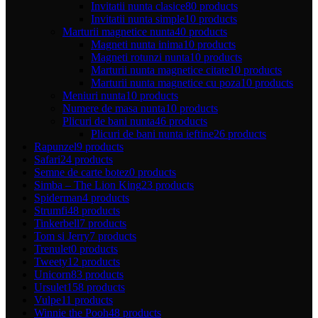
Invitatii nunta clasice
80 products
Invitatii nunta simple
10 products
Marturii magnetice nunta
40 products
Magneti nunta inima
10 products
Magneti rotunzi nunta
10 products
Marturii nunta magnetice citate
10 products
Marturii nunta magnetice cu poza
10 products
Meniuri nunta
10 products
Numere de masa nunta
10 products
Plicuri de bani nunta
46 products
Plicuri de bani nunta ieftine
26 products
Rapunzel
9 products
Safari
24 products
Semne de carte botez
0 products
Simba – The Lion King
23 products
Spiderman
4 products
Strumfi
48 products
Tinkerbell
7 products
Tom si Jerry
7 products
Trenulet
0 products
Tweety
12 products
Unicorn
83 products
Ursulet
158 products
Vulpe
11 products
Winnie the Pooh
48 products