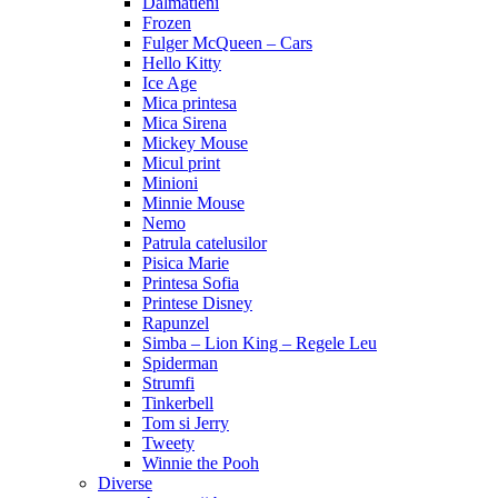
Dalmatieni
Frozen
Fulger McQueen – Cars
Hello Kitty
Ice Age
Mica printesa
Mica Sirena
Mickey Mouse
Micul print
Minioni
Minnie Mouse
Nemo
Patrula catelusilor
Pisica Marie
Printesa Sofia
Printese Disney
Rapunzel
Simba – Lion King – Regele Leu
Spiderman
Strumfi
Tinkerbell
Tom si Jerry
Tweety
Winnie the Pooh
Diverse