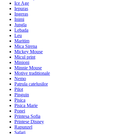
Ice Age
Iepuras
Ingeras
Inimi
Jungla
Lebada
Leu
Maritim
Mica Sirena
Mickey Mouse
Micul print
Minioni
Minnie Mouse
Motive traditionale
Nemo
Patrula catelusilor
Pilot
Pinguin
Pisica
Pisica Marie
Ponei
Printesa Sofia
Printese Disney
Rapunzel
Safari