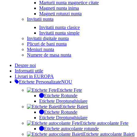
Marturii nunta magnetice citate
Magneti nunta inima
Magneti rotunzi nunta
Invitatii nunta
Invitatii nunta clasice
Invitatii nunta simple
Invitatii digitale nunta
Plicuri de bani nunta
Meniuri nunta
Numere de masa nunta
Despre noi
Informatii utile
Livrari in EUROPA
Etichete Personalizate
NOU
Etichete Fete
Etichete Rotunde
Etichete Dreptunghiulare
Etichete Baieti
Etichete Rotunde
Etichete Dreptunghiulare
Etichete autocolante Fete
Etichete autocolante rotunde
Etichete autocolante Baieti