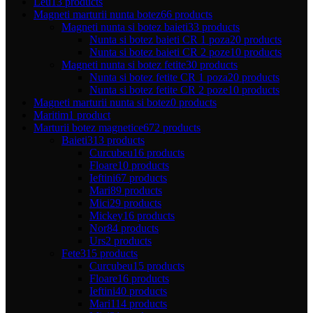
Leu
13 products
Magneti marturii nunta botez
66 products
Magneti nunta si botez baieti
33 products
Nunta si botez baieti CR 1 poza
20 products
Nunta si botez baieti CR 2 poze
10 products
Magneti nunta si botez fetite
30 products
Nunta si botez fetite CR 1 poza
20 products
Nunta si botez fetite CR 2 poze
10 products
Magneti marturii nunta si botez
0 products
Maritim
1 product
Marturii botez magnetice
672 products
Baieti
313 products
Curcubeu
16 products
Floare
10 products
Ieftini
67 products
Mari
89 products
Mici
29 products
Mickey
16 products
Nor
84 products
Urs
2 products
Fete
315 products
Curcubeu
15 products
Floare
16 products
Ieftini
40 products
Mari
114 products