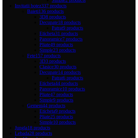
Simple
2 products
Invitatii botez
337 products
Baieti
136 products
3D
8 products
Decupate
18 products
Patrat
9 products
Eticheta
31 products
Panoramice
7 products
Pliate
49 products
Simple
23 products
Fete
157 products
3D
3 products
Clasice
30 products
Decupate
14 products
Patrat
6 products
Eticheta
44 products
Panoramice
10 products
Pliate
47 products
Simple
9 products
Gemeni
44 products
Eticheta
9 products
Pliate
25 products
Simple
10 products
Jungla
18 products
Lebada
28 products