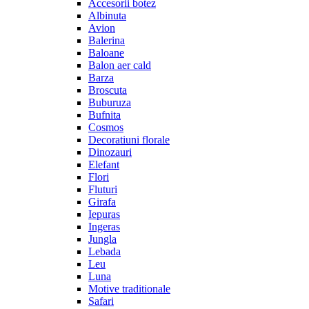
Accesorii botez
Albinuta
Avion
Balerina
Baloane
Balon aer cald
Barza
Broscuta
Buburuza
Bufnita
Cosmos
Decoratiuni florale
Dinozauri
Elefant
Flori
Fluturi
Girafa
Iepuras
Ingeras
Jungla
Lebada
Leu
Luna
Motive traditionale
Safari