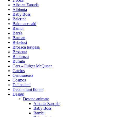
2 poze
Alba ca Zapada
Albinuta
Baby Boss
Balerina
Balon aer cald
Bambi
Barza
Batman
Bebelusi
Broasca testoasa
Broscuta
Buburuza
Bufnita
Cars – Fulger McQueen
Catelus
Cenusareasa
Cosmos
Dalmatieni
Decoratiuni florale
Design
Desene animate
Alba ca Zapada
Baby Boss
Bambi