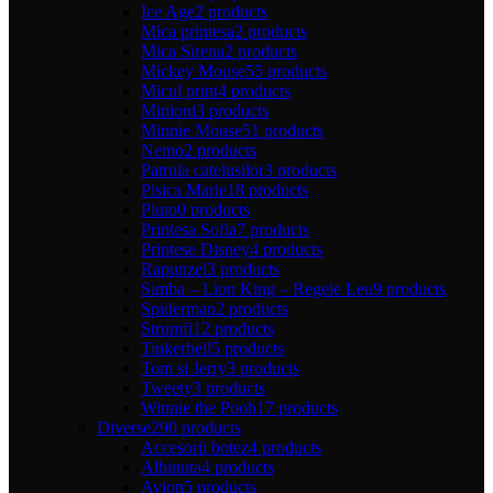
Ice Age
2 products
Mica printesa
2 products
Mica Sirena
2 products
Mickey Mouse
55 products
Micul print
4 products
Minioni
3 products
Minnie Mouse
51 products
Nemo
2 products
Patrula catelusilor
3 products
Pisica Marie
18 products
Pluto
0 products
Printesa Sofia
7 products
Printese Disney
4 products
Rapunzel
3 products
Simba – Lion King – Regele Leu
9 products
Spiderman
2 products
Strumfi
12 products
Tinkerbell
5 products
Tom si Jerry
3 products
Tweety
3 products
Winnie the Pooh
17 products
Diverse
290 products
Accesorii botez
4 products
Albinuta
4 products
Avion
5 products