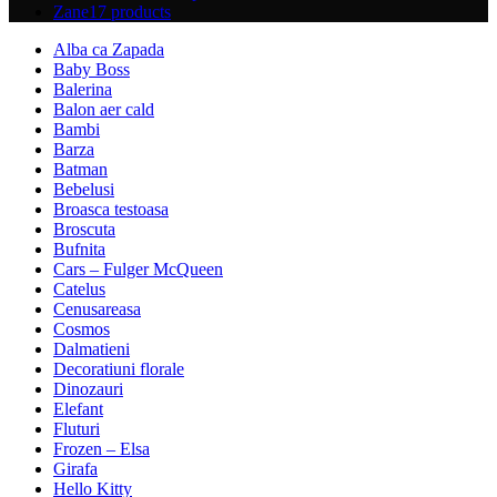
Zane
17 products
Alba ca Zapada
Baby Boss
Balerina
Balon aer cald
Bambi
Barza
Batman
Bebelusi
Broasca testoasa
Broscuta
Bufnita
Cars – Fulger McQueen
Catelus
Cenusareasa
Cosmos
Dalmatieni
Decoratiuni florale
Dinozauri
Elefant
Fluturi
Frozen – Elsa
Girafa
Hello Kitty