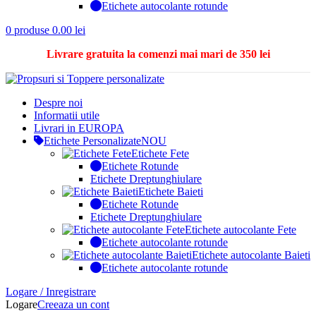
Etichete autocolante rotunde
0
produse
0.00
lei
Livrare gratuita la comenzi mai mari de 350 lei
Despre noi
Informatii utile
Livrari in EUROPA
Etichete Personalizate
NOU
Etichete Fete
Etichete Rotunde
Etichete Dreptunghiulare
Etichete Baieti
Etichete Rotunde
Etichete Dreptunghiulare
Etichete autocolante Fete
Etichete autocolante rotunde
Etichete autocolante Baieti
Etichete autocolante rotunde
Logare / Inregistrare
Logare
Creeaza un cont