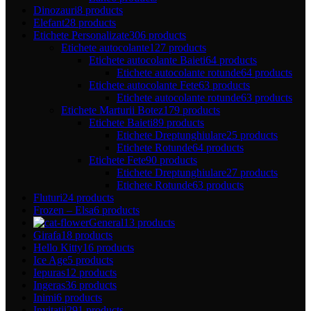
Dinozauri
8 products
Elefant
28 products
Etichete Personalizate
306 products
Etichete autocolante
127 products
Etichete autocolante Baieti
64 products
Etichete autocolante rotunde
64 products
Etichete autocolante Fete
63 products
Etichete autocolante rotunde
63 products
Etichete Marturii Botez
179 products
Etichete Baieti
89 products
Etichete Dreptunghiulare
25 products
Etichete Rotunde
64 products
Etichete Fete
90 products
Etichete Dreptunghiulare
27 products
Etichete Rotunde
63 products
Fluturi
24 products
Frozen – Elsa
6 products
General
13 products
Girafa
18 products
Hello Kitty
16 products
Ice Age
5 products
Iepuras
12 products
Ingeras
36 products
Inimi
6 products
Invitatii
291 products