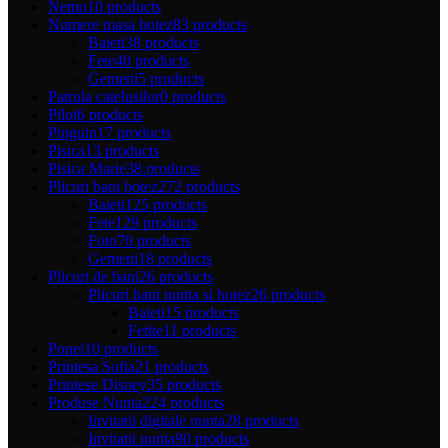
Nemo
10 products
Numere masa botez
83 products
Baieti
38 products
Fete
40 products
Gemeni
5 products
Patrula catelusilor
0 products
Pilot
6 products
Pinguin
17 products
Pisica
13 products
Pisica Marie
38 products
Plicuri bani botez
272 products
Baieti
125 products
Fete
129 products
Foto
70 products
Gemeni
18 products
Plicuri de bani
26 products
Plicuri bani nunta si botez
26 products
Baieti
15 products
Fetite
11 products
Ponei
10 products
Printesa Sofia
21 products
Printese Disney
35 products
Produse Nunta
224 products
Invitatii digitale nunta
28 products
Invitatii nunta
90 products