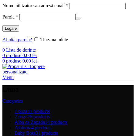
Obligatoriu
Nume utilizator sau adresă email
*
Obligatoriu
Parola
*
Logare
Ai uitat parola?
Tine-ma minte
0
Lista de dorinte
0
produse
0.00
lei
0
produse
0.00
lei
Menu
Luna
Categories
1 poza
41 products
2 poze
26 products
Alba ca Zapada
14 products
Albinuta
4 products
Baby Boss
31 products