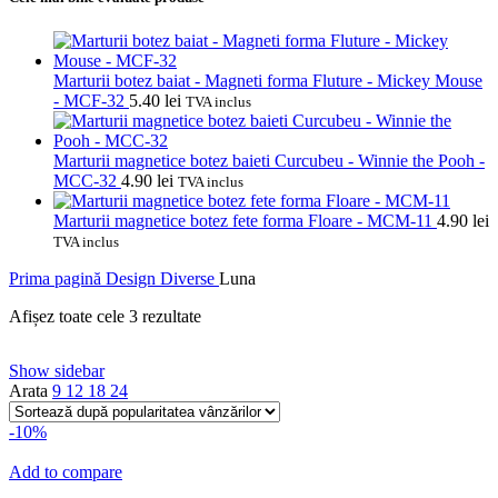
Marturii botez baiat - Magneti forma Fluture - Mickey Mouse
- MCF-32
5.40
lei
TVA inclus
Marturii magnetice botez baieti Curcubeu - Winnie the Pooh -
MCC-32
4.90
lei
TVA inclus
Marturii magnetice botez fete forma Floare - MCM-11
4.90
lei
TVA inclus
Prima pagină
Design
Diverse
Luna
Sortat
Afișez toate cele 3 rezultate
după
popularitate
Show sidebar
Arata
9
12
18
24
-10%
Add to compare