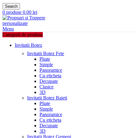
Search
0
produse
0.00
lei
Menu
Categorii de produse
Invitatii Botez
Invitatii Botez Fete
Pliate
Simple
Panoramice
Cu eticheta
Decupate
Clasice
3D
Invitatii Botez Baieti
Pliate
Simple
Panoramice
Cu eticheta
Decupate
3D
Invitatii Botez Gemeni