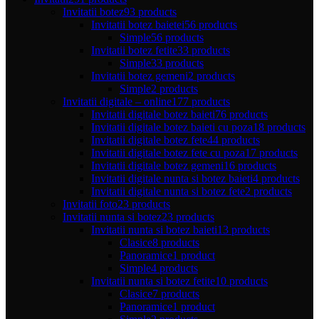
Invitatii botez
93 products
Invitatii botez baietei
56 products
Simple
56 products
Invitatii botez fetite
33 products
Simple
33 products
Invitatii botez gemeni
2 products
Simple
2 products
Invitatii digitale – online
177 products
Invitatii digitale botez baieti
76 products
Invitatii digitale botez baieti cu poza
18 products
Invitatii digitale botez fete
44 products
Invitatii digitale botez fete cu poza
17 products
Invitatii digitale botez gemeni
16 products
Invitatii digitale nunta si botez baieti
4 products
Invitatii digitale nunta si botez fete
2 products
Invitatii foto
23 products
Invitatii nunta si botez
23 products
Invitatii nunta si botez baieti
13 products
Clasice
8 products
Panoramice
1 product
Simple
4 products
Invitatii nunta si botez fetite
10 products
Clasice
7 products
Panoramice
1 product