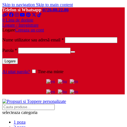
Skip to navigation
Skip to main content
Telefon si Whatsapp
0726.88.22.86
0
Lista de dorinte
Logare / Inregistrare
Logare
Creeaza un cont
Obligatoriu
Nume utilizator sau adresă email
*
Obligatoriu
Parola
*
Logare
Ai uitat parola?
Tine-ma minte
selecteaza categoria
1 poza