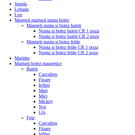
Jungla
Lebada
Leu
Magneti marturii nunta botez
Magneti nunta si botez baieti
Nunta si botez baieti CR 1 poza
Nunta si botez baieti CR 2 poze
Magneti nunta si botez fetite
Nunta si botez fetite CR 1 poza
Nunta si botez fetite CR 2 poze
Maritim
Marturii botez magnetice
Baieti
Curcubeu
Floare
Ieftini
Mari
Mici
Mickey
Nor
Urs
Fete
Curcubeu
Floare
Ieftini