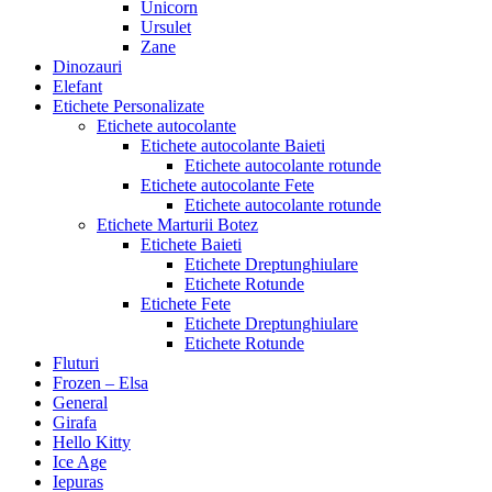
Unicorn
Ursulet
Zane
Dinozauri
Elefant
Etichete Personalizate
Etichete autocolante
Etichete autocolante Baieti
Etichete autocolante rotunde
Etichete autocolante Fete
Etichete autocolante rotunde
Etichete Marturii Botez
Etichete Baieti
Etichete Dreptunghiulare
Etichete Rotunde
Etichete Fete
Etichete Dreptunghiulare
Etichete Rotunde
Fluturi
Frozen – Elsa
General
Girafa
Hello Kitty
Ice Age
Iepuras