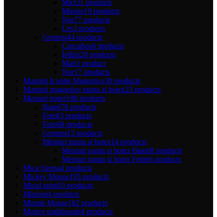
Mici
31 products
Minnie
19 products
Nor
77 products
Urs
3 products
Gemeni
44 products
Curcubeu
6 products
Ieftini
20 products
Mari
1 product
Nor
17 products
Marturii Iconite Magnetice
30 products
Marturii magnetice nunta si botez
23 products
Meniuri botez
188 products
Baieti
78 products
Fete
83 products
Foto
68 products
Gemeni
13 products
Meniuri nunta si botez
14 products
Meniuri nunta si botez Baieti
8 products
Meniuri nunta si botez Fetite
6 products
Mica Sirena
4 products
Mickey Mouse
195 products
Micul print
10 products
Minioni
4 products
Minnie Mouse
182 products
Motive traditionale
4 products