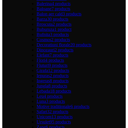
Balerina
4 products
Baloane
7 products
Balon aer cald
3 products
Barza
30 products
Broscuta
2 products
Buburuza
1 product
Bufnita
3 products
Cosmos
2 products
Decoratiuni florale
20 products
Dinozauri
2 products
Elefant
7 products
Flori
4 products
Fluturi
9 products
Girafa
12 products
Iepuras
2 products
Ingeras
8 products
Jungla
8 products
Lebada
18 products
Leu
4 products
Luna
3 products
Motive traditionale
6 products
Safari
32 products
Unicorn
13 products
Ursulet
95 products
Zane
6 products