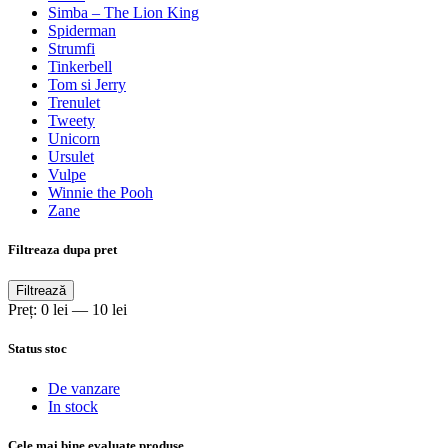
Simba – The Lion King
Spiderman
Strumfi
Tinkerbell
Tom si Jerry
Trenulet
Tweety
Unicorn
Ursulet
Vulpe
Winnie the Pooh
Zane
Filtreaza dupa pret
Preț
Preț
Filtrează
minim
maxim
Preț:
0 lei
—
10 lei
Status stoc
De vanzare
In stock
Cele mai bine evaluate produse