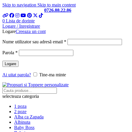
Skip to navigation
Skip to main content
Telefon si Whatsapp
0726.88.22.86
0
Lista de dorinte
Logare / Inregistrare
Logare
Creeaza un cont
Obligatoriu
Nume utilizator sau adresă email
*
Obligatoriu
Parola
*
Logare
Ai uitat parola?
Tine-ma minte
selecteaza categoria
1 poza
2 poze
Alba ca Zapada
Albinuta
Baby Boss