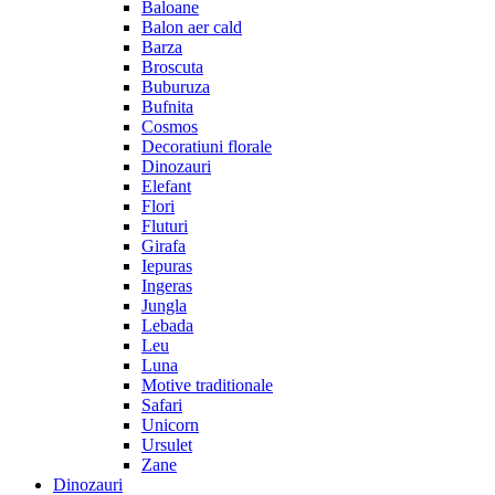
Baloane
Balon aer cald
Barza
Broscuta
Buburuza
Bufnita
Cosmos
Decoratiuni florale
Dinozauri
Elefant
Flori
Fluturi
Girafa
Iepuras
Ingeras
Jungla
Lebada
Leu
Luna
Motive traditionale
Safari
Unicorn
Ursulet
Zane
Dinozauri