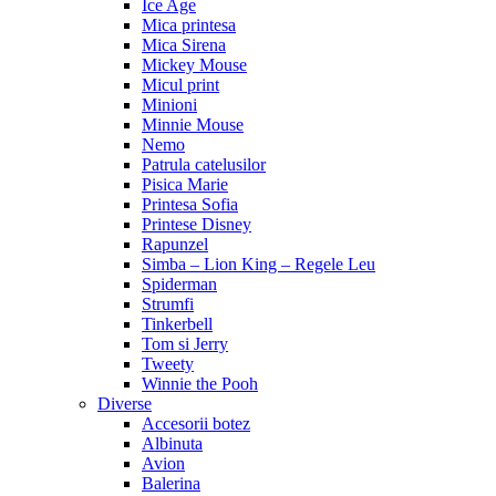
Ice Age
Mica printesa
Mica Sirena
Mickey Mouse
Micul print
Minioni
Minnie Mouse
Nemo
Patrula catelusilor
Pisica Marie
Printesa Sofia
Printese Disney
Rapunzel
Simba – Lion King – Regele Leu
Spiderman
Strumfi
Tinkerbell
Tom si Jerry
Tweety
Winnie the Pooh
Diverse
Accesorii botez
Albinuta
Avion
Balerina