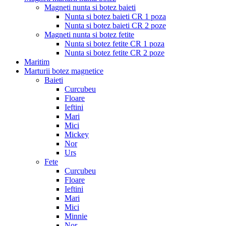
Magneti nunta si botez baieti
Nunta si botez baieti CR 1 poza
Nunta si botez baieti CR 2 poze
Magneti nunta si botez fetite
Nunta si botez fetite CR 1 poza
Nunta si botez fetite CR 2 poze
Maritim
Marturii botez magnetice
Baieti
Curcubeu
Floare
Ieftini
Mari
Mici
Mickey
Nor
Urs
Fete
Curcubeu
Floare
Ieftini
Mari
Mici
Minnie
Nor