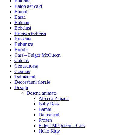
Balerina
Balon aer cald
Bambi
Barza
Batman
Bebelusi
Broasca testoasa
Broscuta
Buburuza
Bufnita
Cars – Fulger McQueen
Catelus
Cenusareasa
Cosmos
Dalmatieni
Decoratiuni florale
Design
Desene animate
Alba ca Zapada
Baby Boss
Bambi
Dalmatieni
Frozen
Fulger McQueen – Cars
Hello Kitty