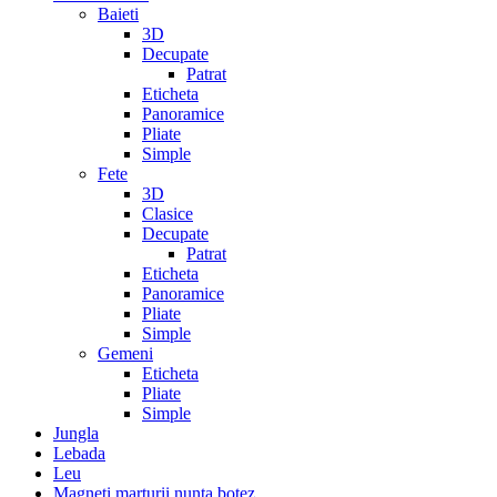
Baieti
3D
Decupate
Patrat
Eticheta
Panoramice
Pliate
Simple
Fete
3D
Clasice
Decupate
Patrat
Eticheta
Panoramice
Pliate
Simple
Gemeni
Eticheta
Pliate
Simple
Jungla
Lebada
Leu
Magneti marturii nunta botez