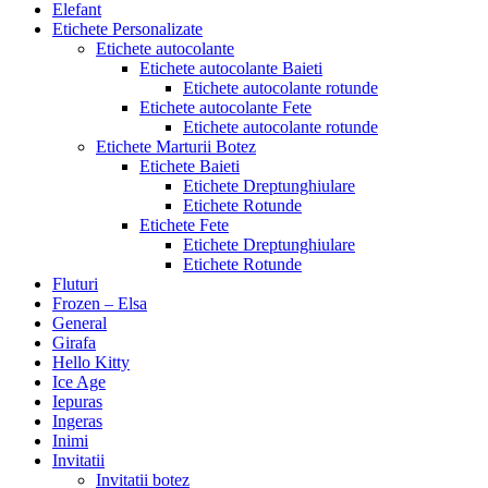
Elefant
Etichete Personalizate
Etichete autocolante
Etichete autocolante Baieti
Etichete autocolante rotunde
Etichete autocolante Fete
Etichete autocolante rotunde
Etichete Marturii Botez
Etichete Baieti
Etichete Dreptunghiulare
Etichete Rotunde
Etichete Fete
Etichete Dreptunghiulare
Etichete Rotunde
Fluturi
Frozen – Elsa
General
Girafa
Hello Kitty
Ice Age
Iepuras
Ingeras
Inimi
Invitatii
Invitatii botez