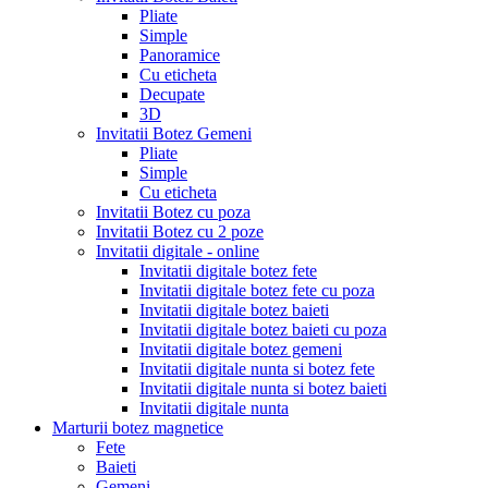
Pliate
Simple
Panoramice
Cu eticheta
Decupate
3D
Invitatii Botez Gemeni
Pliate
Simple
Cu eticheta
Invitatii Botez cu poza
Invitatii Botez cu 2 poze
Invitatii digitale - online
Invitatii digitale botez fete
Invitatii digitale botez fete cu poza
Invitatii digitale botez baieti
Invitatii digitale botez baieti cu poza
Invitatii digitale botez gemeni
Invitatii digitale nunta si botez fete
Invitatii digitale nunta si botez baieti
Invitatii digitale nunta
Marturii botez magnetice
Fete
Baieti
Gemeni