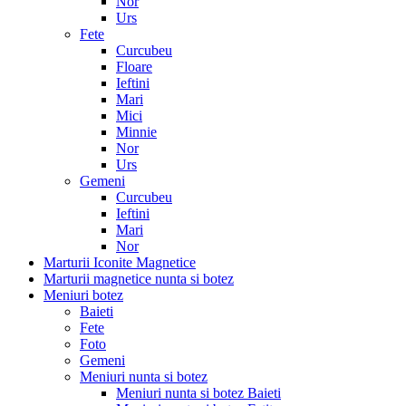
Nor
Urs
Fete
Curcubeu
Floare
Ieftini
Mari
Mici
Minnie
Nor
Urs
Gemeni
Curcubeu
Ieftini
Mari
Nor
Marturii Iconite Magnetice
Marturii magnetice nunta si botez
Meniuri botez
Baieti
Fete
Foto
Gemeni
Meniuri nunta si botez
Meniuri nunta si botez Baieti