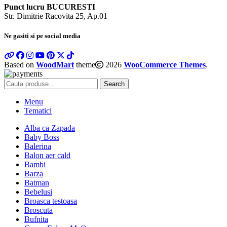
Punct lucru BUCURESTI
Str. Dimitrie Racovita 25, Ap.01
Ne gasiti si pe social media
Based on
WoodMart
theme
2026
WooCommerce Themes
.
Search
Menu
Tematici
Alba ca Zapada
Baby Boss
Balerina
Balon aer cald
Bambi
Barza
Batman
Bebelusi
Broasca testoasa
Broscuta
Bufnita