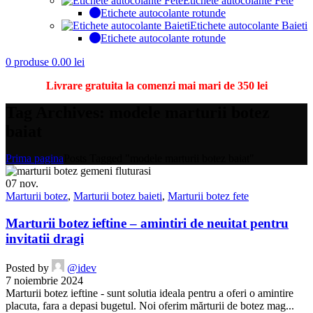
Etichete autocolante Fete
Etichete autocolante rotunde
Etichete autocolante Baieti
Etichete autocolante rotunde
0
produse
0.00
lei
Livrare gratuita la comenzi mai mari de 350 lei
Tag Archives: modele marturii botez
baiat
Prima pagina
Posts Tagged "modele marturii botez baiat"
07
nov.
Marturii botez
,
Marturii botez baieti
,
Marturii botez fete
Marturii botez ieftine – amintiri de neuitat pentru
invitatii dragi
Posted by
@idev
7 noiembrie 2024
Marturii botez ieftine - sunt solutia ideala pentru a oferi o amintire
placuta, fara a depasi bugetul. Noi oferim mărturii de botez mag...