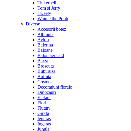
Tinkerbell
Tom si Jerry
Tweety
Winnie the Pooh
Diverse
Accesorii botez
Albinuta
Avion
Balerina
Baloane
Balon aer cald
Barza
Broscuta
Buburuza
Bufnita
Cosmos
Decoratiuni florale
Dinozauri
Elefant
Flori
Fluturi
Girafa
Iepuras
Ingeras
Jungla