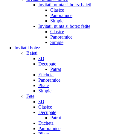
Invitatii nunta si botez baieti
Clasice
Panoramice
Simple
Invitatii nunta si botez fetite
Clasice
Panoramice
Simple
Invitatii botez
Baieti
3D
Decupate
Patrat
Eticheta
Panoramice
Pliate
Simple
Fete
3D
Clasice
Decupate
Patrat
Eticheta
Panoramice
Pliate