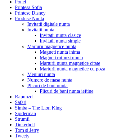
Ponei
Printesa Sofia
Printese Disney
Produse Nunta
Invitatii digitale nunta
Invitatii nunta
Invitatii nunta clasice
Invitatii nunta simple
Marturii magnetice nunta
Magneti nunta inima
Magneti rotunzi nunta
Marturii nunta magnetice citate
Marturii nunta magnetice cu poza
Meniuri nunta
Numere de masa nunta
Plicuri de bani nunta
Plicuri de bani nunta ieftine
Rapunzel
Safari
Simba – The Lion King
Spiderman
Strumfi
Tinkerbell
Tom si Jerry
Tweety