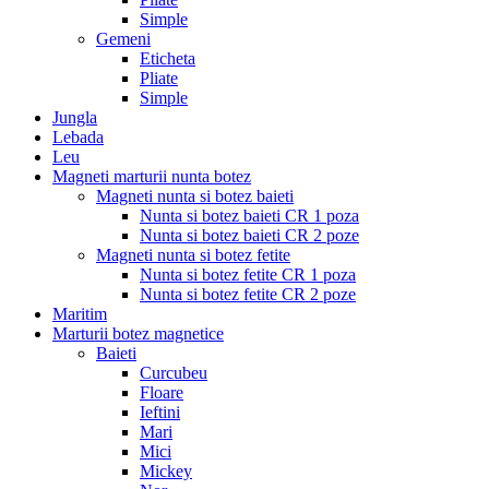
Simple
Gemeni
Eticheta
Pliate
Simple
Jungla
Lebada
Leu
Magneti marturii nunta botez
Magneti nunta si botez baieti
Nunta si botez baieti CR 1 poza
Nunta si botez baieti CR 2 poze
Magneti nunta si botez fetite
Nunta si botez fetite CR 1 poza
Nunta si botez fetite CR 2 poze
Maritim
Marturii botez magnetice
Baieti
Curcubeu
Floare
Ieftini
Mari
Mici
Mickey