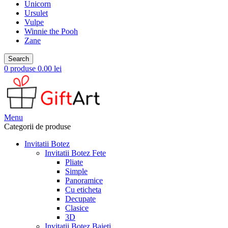
Unicorn
Ursulet
Vulpe
Winnie the Pooh
Zane
Search
0
produse
0.00
lei
Menu
Categorii de produse
Invitatii Botez
Invitatii Botez Fete
Pliate
Simple
Panoramice
Cu eticheta
Decupate
Clasice
3D
Invitatii Botez Baieti