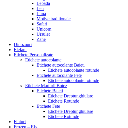
Lebada
Leu
Luna
Motive traditionale
Safari
Unicorn
Ursulet
Zane
Dinozauri
Elefant
Etichete Personalizate
Etichete autocolante
Etichete autocolante Baieti
Etichete autocolante rotunde
Etichete autocolante Fete
Etichete autocolante rotunde
Etichete Marturii Botez
Etichete Baieti
Etichete Dreptunghiulare
Etichete Rotunde
Etichete Fete
Etichete Dreptunghiulare
Etichete Rotunde
Fluturi
Frozen – Elsa