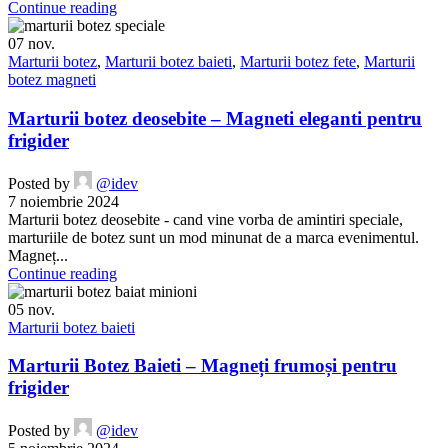
Continue reading
07
nov.
Marturii botez
,
Marturii botez baieti
,
Marturii botez fete
,
Marturii
botez magneti
Marturii botez deosebite – Magneti eleganti pentru
frigider
Posted by
@idev
7 noiembrie 2024
Marturii botez deosebite - cand vine vorba de amintiri speciale,
marturiile de botez sunt un mod minunat de a marca evenimentul.
Magneț...
Continue reading
05
nov.
Marturii botez baieti
Marturii Botez Baieti – Magneți frumoși pentru
frigider
Posted by
@idev