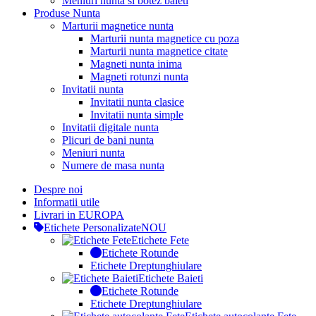
Meniuri nunta si botez baieti
Produse Nunta
Marturii magnetice nunta
Marturii nunta magnetice cu poza
Marturii nunta magnetice citate
Magneti nunta inima
Magneti rotunzi nunta
Invitatii nunta
Invitatii nunta clasice
Invitatii nunta simple
Invitatii digitale nunta
Plicuri de bani nunta
Meniuri nunta
Numere de masa nunta
Despre noi
Informatii utile
Livrari in EUROPA
Etichete Personalizate
NOU
Etichete Fete
Etichete Rotunde
Etichete Dreptunghiulare
Etichete Baieti
Etichete Rotunde
Etichete Dreptunghiulare