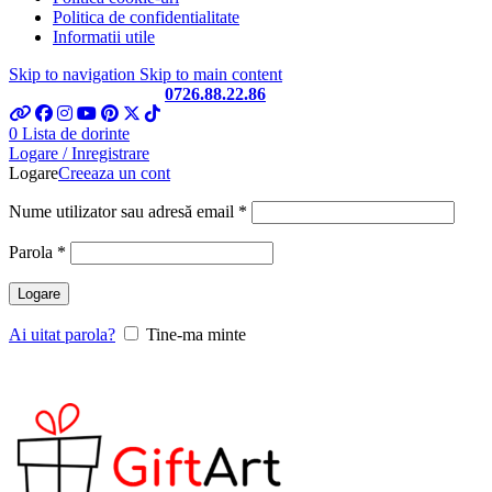
Politica de confidentialitate
Informatii utile
Skip to navigation
Skip to main content
Telefon si Whatsapp
0726.88.22.86
0
Lista de dorinte
Logare / Inregistrare
Logare
Creeaza un cont
Obligatoriu
Nume utilizator sau adresă email
*
Obligatoriu
Parola
*
Logare
Ai uitat parola?
Tine-ma minte