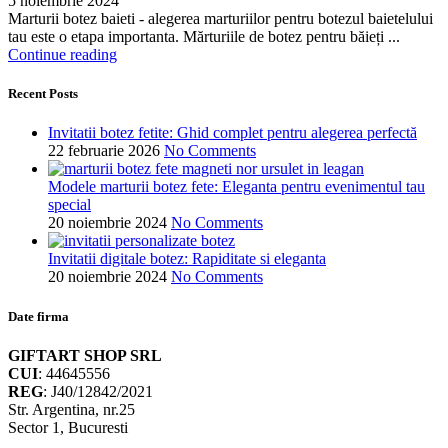
5 noiembrie 2024
Marturii botez baieti - alegerea marturiilor pentru botezul baietelului
tau este o etapa importanta. Mărturiile de botez pentru băieți ...
Continue reading
Recent Posts
Invitatii botez fetite: Ghid complet pentru alegerea perfectă
22 februarie 2026
No Comments
Modele marturii botez fete: Eleganta pentru evenimentul tau
special
20 noiembrie 2024
No Comments
Invitatii digitale botez: Rapiditate si eleganta
20 noiembrie 2024
No Comments
Date firma
GIFTART SHOP SRL
CUI
: 44645556
REG
: J40/12842/2021
Str. Argentina, nr.25
Sector 1, Bucuresti