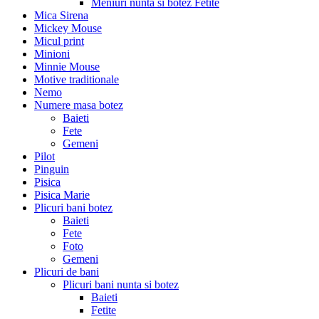
Meniuri nunta si botez Fetite
Mica Sirena
Mickey Mouse
Micul print
Minioni
Minnie Mouse
Motive traditionale
Nemo
Numere masa botez
Baieti
Fete
Gemeni
Pilot
Pinguin
Pisica
Pisica Marie
Plicuri bani botez
Baieti
Fete
Foto
Gemeni
Plicuri de bani
Plicuri bani nunta si botez
Baieti
Fetite