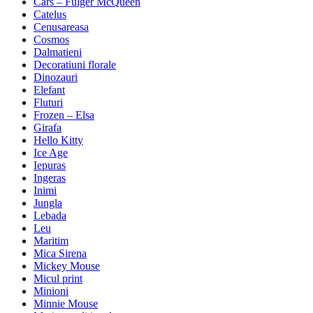
Cars – Fulger McQueen
Catelus
Cenusareasa
Cosmos
Dalmatieni
Decoratiuni florale
Dinozauri
Elefant
Fluturi
Frozen – Elsa
Girafa
Hello Kitty
Ice Age
Iepuras
Ingeras
Inimi
Jungla
Lebada
Leu
Maritim
Mica Sirena
Mickey Mouse
Micul print
Minioni
Minnie Mouse