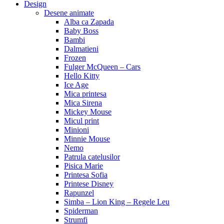
Design
Desene animate
Alba ca Zapada
Baby Boss
Bambi
Dalmatieni
Frozen
Fulger McQueen – Cars
Hello Kitty
Ice Age
Mica printesa
Mica Sirena
Mickey Mouse
Micul print
Minioni
Minnie Mouse
Nemo
Patrula catelusilor
Pisica Marie
Printesa Sofia
Printese Disney
Rapunzel
Simba – Lion King – Regele Leu
Spiderman
Strumfi