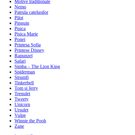
Motive traditionale
Nemo
Patrula catelusilor
Pilot
Pinguin
Pisica
Pisica Marie
Ponei
Printesa Sofia
Printese Disney
Rapunzel
Safari
Simba – The Lion King
Spiderman
Strumfi
Tinkerbell
Tom si Jerry
Trenulet
Tweety
Unicorn
Ursulet
Vulpe
Winnie the Pooh
Zane