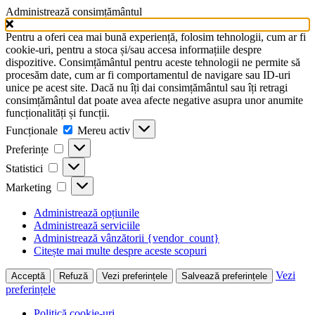
Administrează consimțământul
Pentru a oferi cea mai bună experiență, folosim tehnologii, cum ar fi
cookie-uri, pentru a stoca și/sau accesa informațiile despre
dispozitive. Consimțământul pentru aceste tehnologii ne permite să
procesăm date, cum ar fi comportamentul de navigare sau ID-uri
unice pe acest site. Dacă nu îți dai consimțământul sau îți retragi
consimțământul dat poate avea afecte negative asupra unor anumite
funcționalități și funcții.
Funcționale
Funcționale
Mereu activ
Preferințe
Preferințe
Statistici
Statistici
Marketing
Marketing
Administrează opțiunile
Administrează serviciile
Administrează vânzătorii {vendor_count}
Citește mai multe despre aceste scopuri
Vezi
Acceptă
Refuză
Vezi preferințele
Salvează preferințele
preferințele
Politică cookie-uri