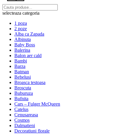
selecteaza categoria
1 poza
2 poze
Alba ca Zapada
Albinuta
Baby Boss
Balerina
Balon aer cald
Bambi
Barza
Batman
Bebelusi
Broasca testoasa
Broscuta
Buburuza
Bufnita
Cars – Fulger McQueen
Catelus
Cenusareasa
Cosmos
Dalmatieni
Decoratiuni florale