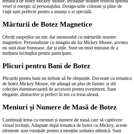
tematica de botez Mickey Mouse, invitațiile noastre reflectă spiritul
vesel și energic al personajului. Design-urile colorate și pline de
viață sunt perfecte pentru a anunța o zi specială.
Mărturii de Botez Magnetice
Oferiți oaspeților un mic dar memorabil cu mărturiile noastre
magnetice. Personalizate cu imagini ale lui Mickey Mouse, acestea
nu sunt doar frumoase, dar și utile. Sunt un mod minunat de a
mulțumi invitaților pentru participare.
Plicuri pentru Bani de Botez
Plicurile pentru bani nu trebuie să fie obișnuite. Decorate cu tematica
de botez Mickey Mouse, ele adaugă un plus de farmec și stil
colecției dumneavoastră de accesorii pentru eveniment. Sunt
elegante, distractive și perfect în ton cu tema aleasă.
Meniuri și Numere de Masă de Botez
Continuați tema cu meniuri și numere de masă care să captiveze
vizual invitații. Adaptate după tematica de botez cu Mickey, aceste
elemente sunt esențiale pentru a menține unitatea stilistică. Sunt