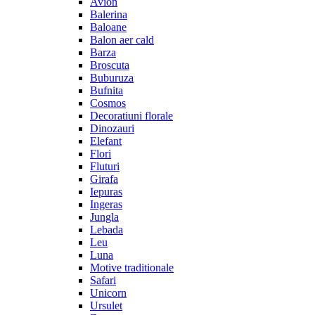
Avion
Balerina
Baloane
Balon aer cald
Barza
Broscuta
Buburuza
Bufnita
Cosmos
Decoratiuni florale
Dinozauri
Elefant
Flori
Fluturi
Girafa
Iepuras
Ingeras
Jungla
Lebada
Leu
Luna
Motive traditionale
Safari
Unicorn
Ursulet