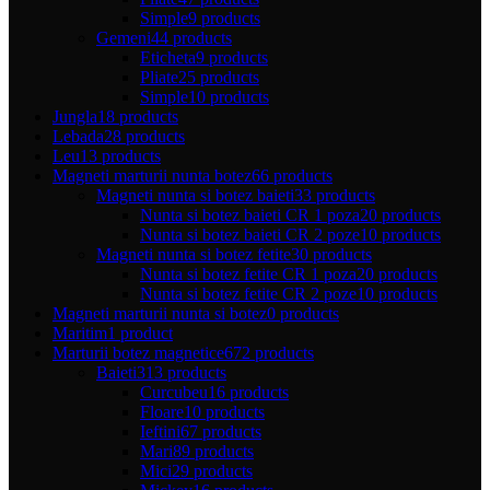
Simple
9 products
Gemeni
44 products
Eticheta
9 products
Pliate
25 products
Simple
10 products
Jungla
18 products
Lebada
28 products
Leu
13 products
Magneti marturii nunta botez
66 products
Magneti nunta si botez baieti
33 products
Nunta si botez baieti CR 1 poza
20 products
Nunta si botez baieti CR 2 poze
10 products
Magneti nunta si botez fetite
30 products
Nunta si botez fetite CR 1 poza
20 products
Nunta si botez fetite CR 2 poze
10 products
Magneti marturii nunta si botez
0 products
Maritim
1 product
Marturii botez magnetice
672 products
Baieti
313 products
Curcubeu
16 products
Floare
10 products
Ieftini
67 products
Mari
89 products
Mici
29 products