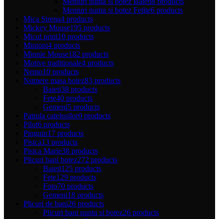
Meniuri nunta si botez Baieti
8 products
Meniuri nunta si botez Fetite
6 products
Mica Sirena
4 products
Mickey Mouse
195 products
Micul print
10 products
Minioni
4 products
Minnie Mouse
182 products
Motive traditionale
4 products
Nemo
10 products
Numere masa botez
83 products
Baieti
38 products
Fete
40 products
Gemeni
5 products
Patrula catelusilor
0 products
Pilot
6 products
Pinguin
17 products
Pisica
13 products
Pisica Marie
38 products
Plicuri bani botez
272 products
Baieti
125 products
Fete
129 products
Foto
70 products
Gemeni
18 products
Plicuri de bani
26 products
Plicuri bani nunta si botez
26 products