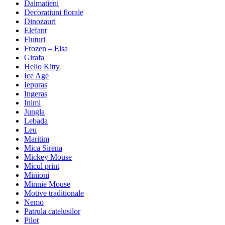
Dalmatieni
Decoratiuni florale
Dinozauri
Elefant
Fluturi
Frozen – Elsa
Girafa
Hello Kitty
Ice Age
Iepuras
Ingeras
Inimi
Jungla
Lebada
Leu
Maritim
Mica Sirena
Mickey Mouse
Micul print
Minioni
Minnie Mouse
Motive traditionale
Nemo
Patrula catelusilor
Pilot