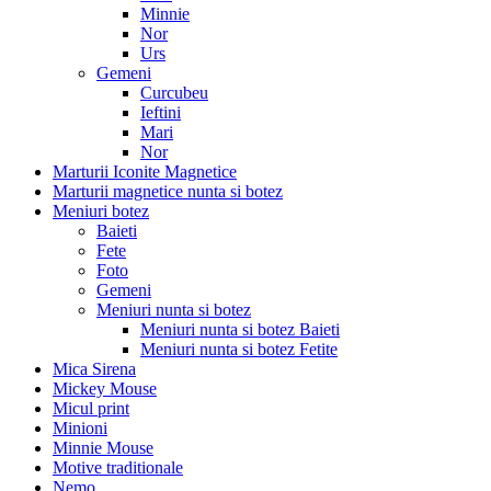
Minnie
Nor
Urs
Gemeni
Curcubeu
Ieftini
Mari
Nor
Marturii Iconite Magnetice
Marturii magnetice nunta si botez
Meniuri botez
Baieti
Fete
Foto
Gemeni
Meniuri nunta si botez
Meniuri nunta si botez Baieti
Meniuri nunta si botez Fetite
Mica Sirena
Mickey Mouse
Micul print
Minioni
Minnie Mouse
Motive traditionale
Nemo