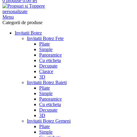
0
produse
0.00
lei
Menu
Categorii de produse
Invitatii Botez
Invitatii Botez Fete
Pliate
Simple
Panoramice
Cu eticheta
Decupate
Clasice
3D
Invitatii Botez Baieti
Pliate
Simple
Panoramice
Cu eticheta
Decupate
3D
Invitatii Botez Gemeni
Pliate
Simple