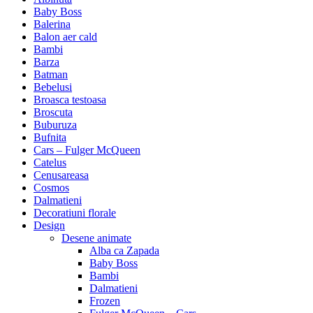
Baby Boss
Balerina
Balon aer cald
Bambi
Barza
Batman
Bebelusi
Broasca testoasa
Broscuta
Buburuza
Bufnita
Cars – Fulger McQueen
Catelus
Cenusareasa
Cosmos
Dalmatieni
Decoratiuni florale
Design
Desene animate
Alba ca Zapada
Baby Boss
Bambi
Dalmatieni
Frozen