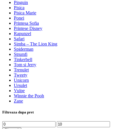
Pinguin
Pisica
Pisica Marie
Ponei
Printesa Sofia
Printese Disney
Rapunzel
Safari
Simba – The Lion King
Spiderman
Strumfi
Tinkerbell
Tom si Jerry
Trenulet
Tweety
Unicorn
Ursulet
Vulpe
Winnie the Pooh
Zane
Filtreaza dupa pret
Preț
Preț
minim
maxim