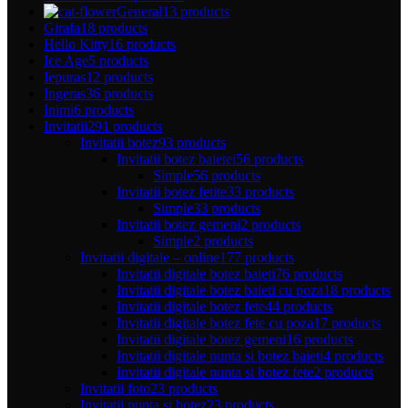
General
13 products
Girafa
18 products
Hello Kitty
16 products
Ice Age
5 products
Iepuras
12 products
Ingeras
36 products
Inimi
6 products
Invitatii
291 products
Invitatii botez
93 products
Invitatii botez baietei
56 products
Simple
56 products
Invitatii botez fetite
33 products
Simple
33 products
Invitatii botez gemeni
2 products
Simple
2 products
Invitatii digitale – online
177 products
Invitatii digitale botez baieti
76 products
Invitatii digitale botez baieti cu poza
18 products
Invitatii digitale botez fete
44 products
Invitatii digitale botez fete cu poza
17 products
Invitatii digitale botez gemeni
16 products
Invitatii digitale nunta si botez baieti
4 products
Invitatii digitale nunta si botez fete
2 products
Invitatii foto
23 products
Invitatii nunta si botez
23 products