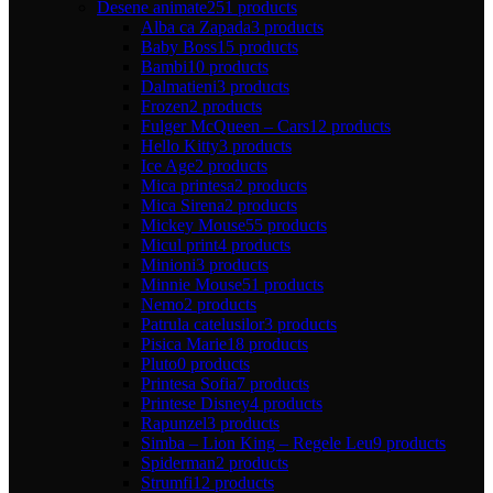
Desene animate
251 products
Alba ca Zapada
3 products
Baby Boss
15 products
Bambi
10 products
Dalmatieni
3 products
Frozen
2 products
Fulger McQueen – Cars
12 products
Hello Kitty
3 products
Ice Age
2 products
Mica printesa
2 products
Mica Sirena
2 products
Mickey Mouse
55 products
Micul print
4 products
Minioni
3 products
Minnie Mouse
51 products
Nemo
2 products
Patrula catelusilor
3 products
Pisica Marie
18 products
Pluto
0 products
Printesa Sofia
7 products
Printese Disney
4 products
Rapunzel
3 products
Simba – Lion King – Regele Leu
9 products
Spiderman
2 products
Strumfi
12 products