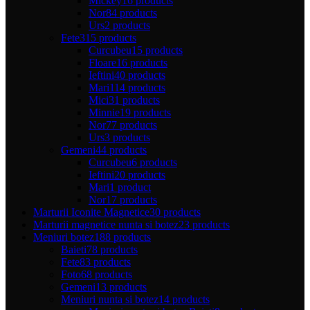
Mickey
16 products
Nor
84 products
Urs
2 products
Fete
315 products
Curcubeu
15 products
Floare
16 products
Ieftini
40 products
Mari
114 products
Mici
31 products
Minnie
19 products
Nor
77 products
Urs
3 products
Gemeni
44 products
Curcubeu
6 products
Ieftini
20 products
Mari
1 product
Nor
17 products
Marturii Iconite Magnetice
30 products
Marturii magnetice nunta si botez
23 products
Meniuri botez
188 products
Baieti
78 products
Fete
83 products
Foto
68 products
Gemeni
13 products
Meniuri nunta si botez
14 products