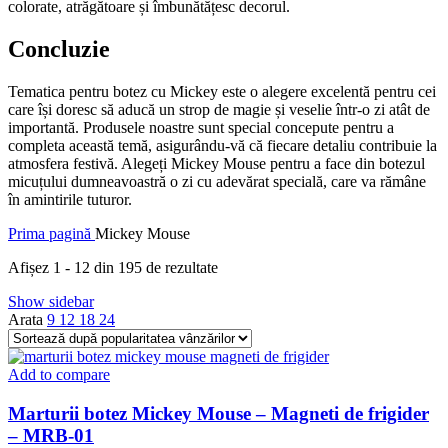
colorate, atrăgătoare și îmbunătățesc decorul.
Concluzie
Tematica pentru botez cu Mickey este o alegere excelentă pentru cei
care își doresc să aducă un strop de magie și veselie într-o zi atât de
importantă. Produsele noastre sunt special concepute pentru a
completa această temă, asigurându-vă că fiecare detaliu contribuie la
atmosfera festivă. Alegeți Mickey Mouse pentru a face din botezul
micuțului dumneavoastră o zi cu adevărat specială, care va rămâne
în amintirile tuturor.
Prima pagină
Mickey Mouse
Sortat
Afișez 1 - 12 din 195 de rezultate
după
Show sidebar
popularitate
Arata
9
12
18
24
Add to compare
Marturii botez Mickey Mouse – Magneti de frigider
– MRB-01