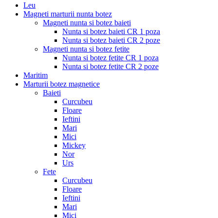
Leu
Magneti marturii nunta botez
Magneti nunta si botez baieti
Nunta si botez baieti CR 1 poza
Nunta si botez baieti CR 2 poze
Magneti nunta si botez fetite
Nunta si botez fetite CR 1 poza
Nunta si botez fetite CR 2 poze
Maritim
Marturii botez magnetice
Baieti
Curcubeu
Floare
Ieftini
Mari
Mici
Mickey
Nor
Urs
Fete
Curcubeu
Floare
Ieftini
Mari
Mici