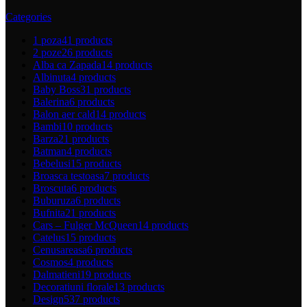
Categories
1 poza
41 products
2 poze
26 products
Alba ca Zapada
14 products
Albinuta
4 products
Baby Boss
31 products
Balerina
6 products
Balon aer cald
14 products
Bambi
10 products
Barza
21 products
Batman
4 products
Bebelusi
15 products
Broasca testoasa
7 products
Broscuta
6 products
Buburuza
6 products
Bufnita
21 products
Cars – Fulger McQueen
14 products
Catelus
15 products
Cenusareasa
6 products
Cosmos
4 products
Dalmatieni
19 products
Decoratiuni florale
13 products
Design
537 products