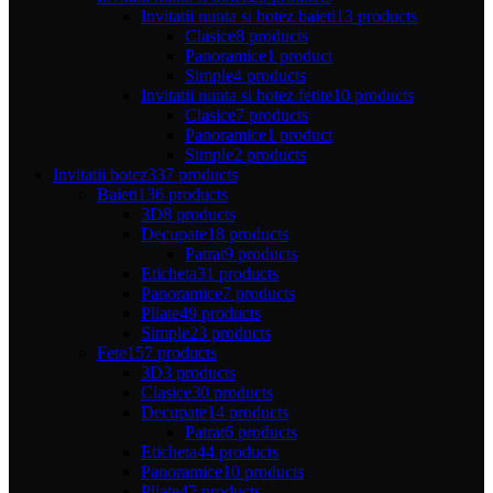
Invitatii nunta si botez baieti
13 products
Clasice
8 products
Panoramice
1 product
Simple
4 products
Invitatii nunta si botez fetite
10 products
Clasice
7 products
Panoramice
1 product
Simple
2 products
Invitatii botez
337 products
Baieti
136 products
3D
8 products
Decupate
18 products
Patrat
9 products
Eticheta
31 products
Panoramice
7 products
Pliate
49 products
Simple
23 products
Fete
157 products
3D
3 products
Clasice
30 products
Decupate
14 products
Patrat
6 products
Eticheta
44 products
Panoramice
10 products
Pliate
47 products