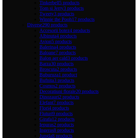
Tinkerbell
5 products
Tom si Jerry
3 products
Tweety
3 products
Winnie the Pooh
17 products
Diverse
290 products
Accesorii botez
4 products
Albinuta
4 products
Avion
5 products
Balerina
4 products
Baloane
7 products
Balon aer cald
3 products
Barza
30 products
Broscuta
2 products
Buburuza
1 product
Bufnita
3 products
Cosmos
2 products
Decoratiuni florale
20 products
Dinozauri
2 products
Elefant
7 products
Flori
4 products
Fluturi
9 products
Girafa
12 products
Iepuras
2 products
Ingeras
8 products
Jungla
8 products