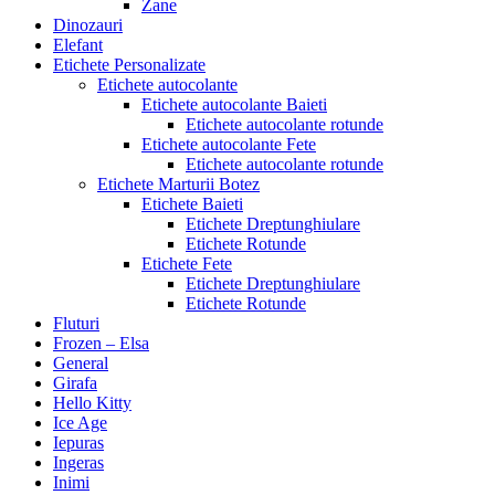
Zane
Dinozauri
Elefant
Etichete Personalizate
Etichete autocolante
Etichete autocolante Baieti
Etichete autocolante rotunde
Etichete autocolante Fete
Etichete autocolante rotunde
Etichete Marturii Botez
Etichete Baieti
Etichete Dreptunghiulare
Etichete Rotunde
Etichete Fete
Etichete Dreptunghiulare
Etichete Rotunde
Fluturi
Frozen – Elsa
General
Girafa
Hello Kitty
Ice Age
Iepuras
Ingeras
Inimi