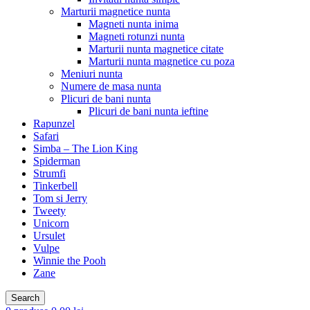
Marturii magnetice nunta
Magneti nunta inima
Magneti rotunzi nunta
Marturii nunta magnetice citate
Marturii nunta magnetice cu poza
Meniuri nunta
Numere de masa nunta
Plicuri de bani nunta
Plicuri de bani nunta ieftine
Rapunzel
Safari
Simba – The Lion King
Spiderman
Strumfi
Tinkerbell
Tom si Jerry
Tweety
Unicorn
Ursulet
Vulpe
Winnie the Pooh
Zane
Search