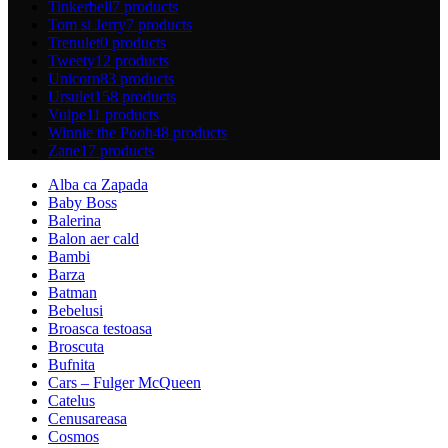
Tinkerbell
7 products
Tom si Jerry
7 products
Trenulet
0 products
Tweety
12 products
Unicorn
83 products
Ursulet
158 products
Vulpe
11 products
Winnie the Pooh
48 products
Zane
17 products
Alba ca Zapada
Baby Boss
Balerina
Balon aer cald
Bambi
Barza
Batman
Bebelusi
Broasca testoasa
Broscuta
Bufnita
Cars – Fulger McQueen
Catelus
Cenusareasa
Cosmos