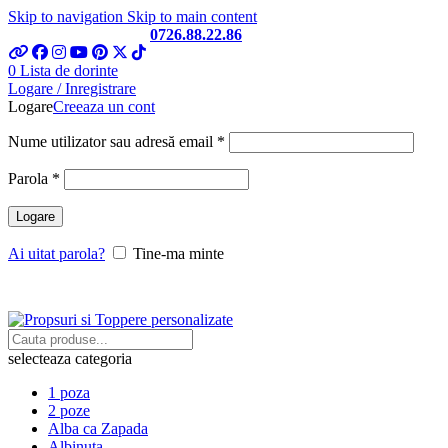
Skip to navigation
Skip to main content
Telefon si Whatsapp
0726.88.22.86
0
Lista de dorinte
Logare / Inregistrare
Logare
Creeaza un cont
Obligatoriu
Nume utilizator sau adresă email
*
Obligatoriu
Parola
*
Logare
Ai uitat parola?
Tine-ma minte
selecteaza categoria
1 poza
2 poze
Alba ca Zapada
Albinuta