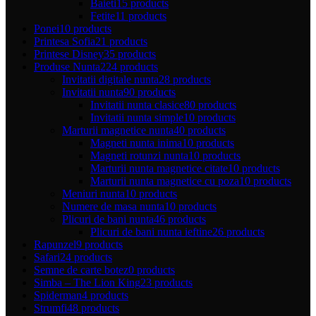
Baieti
15 products
Fetite
11 products
Ponei
10 products
Printesa Sofia
21 products
Printese Disney
35 products
Produse Nunta
224 products
Invitatii digitale nunta
28 products
Invitatii nunta
90 products
Invitatii nunta clasice
80 products
Invitatii nunta simple
10 products
Marturii magnetice nunta
40 products
Magneti nunta inima
10 products
Magneti rotunzi nunta
10 products
Marturii nunta magnetice citate
10 products
Marturii nunta magnetice cu poza
10 products
Meniuri nunta
10 products
Numere de masa nunta
10 products
Plicuri de bani nunta
46 products
Plicuri de bani nunta ieftine
26 products
Rapunzel
9 products
Safari
24 products
Semne de carte botez
0 products
Simba – The Lion King
23 products
Spiderman
4 products
Strumfi
48 products