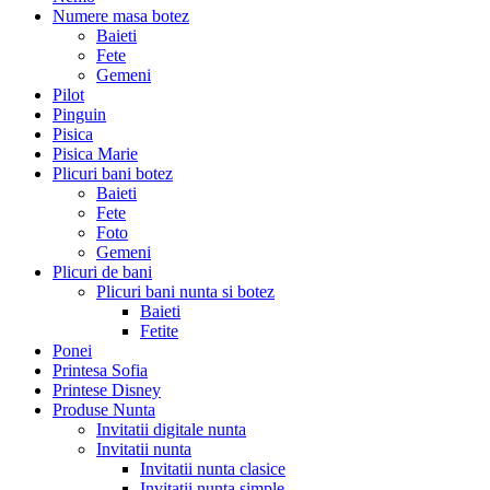
Numere masa botez
Baieti
Fete
Gemeni
Pilot
Pinguin
Pisica
Pisica Marie
Plicuri bani botez
Baieti
Fete
Foto
Gemeni
Plicuri de bani
Plicuri bani nunta si botez
Baieti
Fetite
Ponei
Printesa Sofia
Printese Disney
Produse Nunta
Invitatii digitale nunta
Invitatii nunta
Invitatii nunta clasice
Invitatii nunta simple