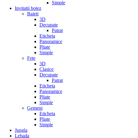
Simple
Invitatii botez
Baieti
3D
Decupate
Patrat
Eticheta
Panoramice
Pliate
Simple
Fete
3D
Clasice
Decupate
Patrat
Eticheta
Panoramice
Pliate
Simple
Gemeni
Eticheta
Pliate
Simple
Jungla
Lebada