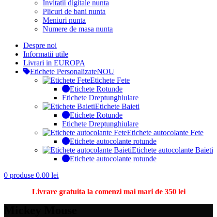
Invitatii digitale nunta
Plicuri de bani nunta
Meniuri nunta
Numere de masa nunta
Despre noi
Informatii utile
Livrari in EUROPA
Etichete Personalizate
NOU
Etichete Fete
Etichete Rotunde
Etichete Dreptunghiulare
Etichete Baieti
Etichete Rotunde
Etichete Dreptunghiulare
Etichete autocolante Fete
Etichete autocolante rotunde
Etichete autocolante Baieti
Etichete autocolante rotunde
0
produse
0.00
lei
Livrare gratuita la comenzi mai mari de 350 lei
Mickey Mouse