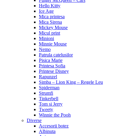
Fulger McQueen – Cars
Hello Kitty
Ice Age
Mica printesa
Mica Sirena
Mickey Mouse
Micul print
Minioni
Minnie Mouse
Nemo
Patrula catelusilor
Pisica Marie
Printesa Sofia
Printese Disney
Rapunzel
Simba – Lion King – Regele Leu
Spiderman
Strumfi
Tinkerbell
Tom si Jerry
Tweety
Winnie the Pooh
Diverse
Accesorii botez
Albinuta