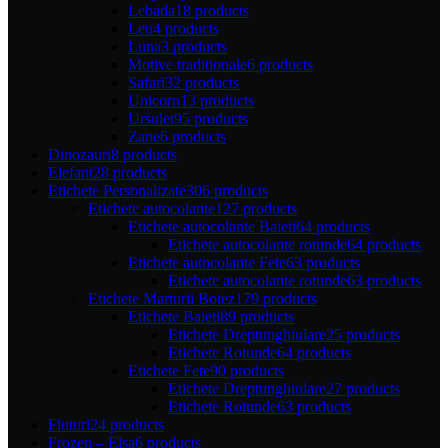
Lebada
18 products
Leu
4 products
Luna
3 products
Motive traditionale
6 products
Safari
32 products
Unicorn
13 products
Ursulet
95 products
Zane
6 products
Dinozauri
8 products
Elefant
28 products
Etichete Personalizate
306 products
Etichete autocolante
127 products
Etichete autocolante Baieti
64 products
Etichete autocolante rotunde
64 products
Etichete autocolante Fete
63 products
Etichete autocolante rotunde
63 products
Etichete Marturii Botez
179 products
Etichete Baieti
89 products
Etichete Dreptunghiulare
25 products
Etichete Rotunde
64 products
Etichete Fete
90 products
Etichete Dreptunghiulare
27 products
Etichete Rotunde
63 products
Fluturi
24 products
Frozen – Elsa
6 products