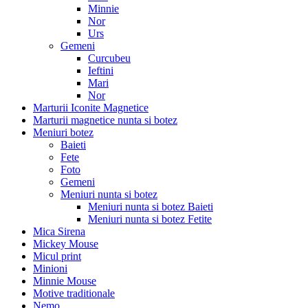
Minnie
Nor
Urs
Gemeni
Curcubeu
Ieftini
Mari
Nor
Marturii Iconite Magnetice
Marturii magnetice nunta si botez
Meniuri botez
Baieti
Fete
Foto
Gemeni
Meniuri nunta si botez
Meniuri nunta si botez Baieti
Meniuri nunta si botez Fetite
Mica Sirena
Mickey Mouse
Micul print
Minioni
Minnie Mouse
Motive traditionale
Nemo