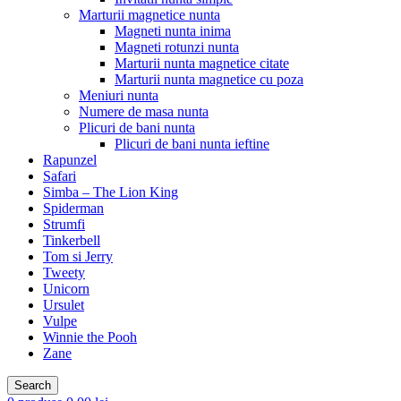
Marturii magnetice nunta
Magneti nunta inima
Magneti rotunzi nunta
Marturii nunta magnetice citate
Marturii nunta magnetice cu poza
Meniuri nunta
Numere de masa nunta
Plicuri de bani nunta
Plicuri de bani nunta ieftine
Rapunzel
Safari
Simba – The Lion King
Spiderman
Strumfi
Tinkerbell
Tom si Jerry
Tweety
Unicorn
Ursulet
Vulpe
Winnie the Pooh
Zane
Search