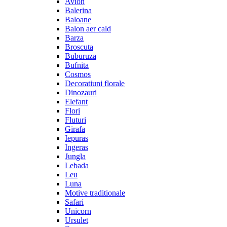
Avion
Balerina
Baloane
Balon aer cald
Barza
Broscuta
Buburuza
Bufnita
Cosmos
Decoratiuni florale
Dinozauri
Elefant
Flori
Fluturi
Girafa
Iepuras
Ingeras
Jungla
Lebada
Leu
Luna
Motive traditionale
Safari
Unicorn
Ursulet