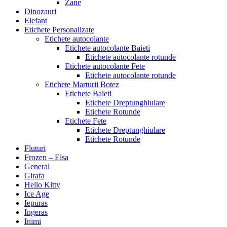
Zane
Dinozauri
Elefant
Etichete Personalizate
Etichete autocolante
Etichete autocolante Baieti
Etichete autocolante rotunde
Etichete autocolante Fete
Etichete autocolante rotunde
Etichete Marturii Botez
Etichete Baieti
Etichete Dreptunghiulare
Etichete Rotunde
Etichete Fete
Etichete Dreptunghiulare
Etichete Rotunde
Fluturi
Frozen – Elsa
General
Girafa
Hello Kitty
Ice Age
Iepuras
Ingeras
Inimi