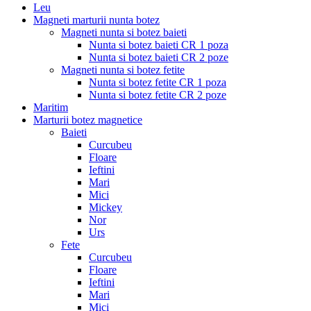
Leu
Magneti marturii nunta botez
Magneti nunta si botez baieti
Nunta si botez baieti CR 1 poza
Nunta si botez baieti CR 2 poze
Magneti nunta si botez fetite
Nunta si botez fetite CR 1 poza
Nunta si botez fetite CR 2 poze
Maritim
Marturii botez magnetice
Baieti
Curcubeu
Floare
Ieftini
Mari
Mici
Mickey
Nor
Urs
Fete
Curcubeu
Floare
Ieftini
Mari
Mici