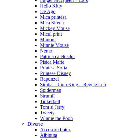
Fulger McQueen – Cars
Hello Kitty
Ice Age
Mica printesa
Mica Sirena
Mickey Mouse
Micul print
Minioni
Minnie Mouse
Nemo
Patrula catelusilor
Pisica Marie
Printesa Sofia
Printese Disney
Rapunzel
Simba – Lion King – Regele Leu
Spiderman
Strumfi
Tinkerbell
Tom si Jerry
Tweety
Winnie the Pooh
Diverse
Accesorii botez
Albinuta