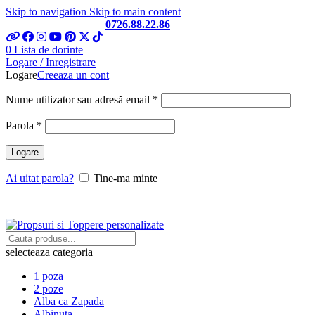
Skip to navigation
Skip to main content
Telefon si Whatsapp
0726.88.22.86
0
Lista de dorinte
Logare / Inregistrare
Logare
Creeaza un cont
Obligatoriu
Nume utilizator sau adresă email
*
Obligatoriu
Parola
*
Logare
Ai uitat parola?
Tine-ma minte
selecteaza categoria
1 poza
2 poze
Alba ca Zapada
Albinuta