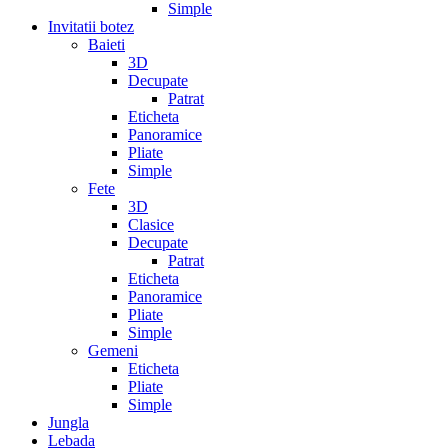
Simple
Invitatii botez
Baieti
3D
Decupate
Patrat
Eticheta
Panoramice
Pliate
Simple
Fete
3D
Clasice
Decupate
Patrat
Eticheta
Panoramice
Pliate
Simple
Gemeni
Eticheta
Pliate
Simple
Jungla
Lebada