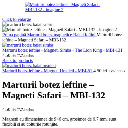
Click to enlarge
Prima pagină
Marturii botez magnetice
Baieti
Ieftini
Marturii botez
ieftine – Magneti Safari – MBI-132
Marturii botez ieftine - Magneti Simba - The Lion King - MBI-131
4.50
lei
TVA inclus
Back to products
Marturii botez ieftine - Magneti Ursuleti - MBI-51
4.50
lei
TVA inclus
Marturii botez ieftine –
Magneti Safari – MBI-132
4.50
lei
TVA inclus
Magnetii au dimensiunea de 9×6 cm, grosimea de 0,7 mm, sunt
flexibili si au colturile rotunjite.