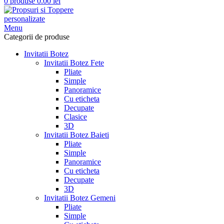
0
produse
0.00
lei
Menu
Categorii de produse
Invitatii Botez
Invitatii Botez Fete
Pliate
Simple
Panoramice
Cu eticheta
Decupate
Clasice
3D
Invitatii Botez Baieti
Pliate
Simple
Panoramice
Cu eticheta
Decupate
3D
Invitatii Botez Gemeni
Pliate
Simple