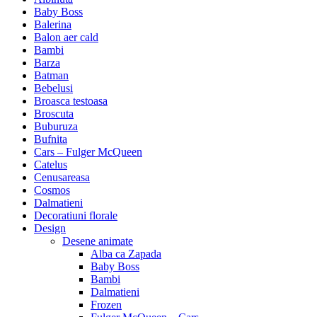
Baby Boss
Balerina
Balon aer cald
Bambi
Barza
Batman
Bebelusi
Broasca testoasa
Broscuta
Buburuza
Bufnita
Cars – Fulger McQueen
Catelus
Cenusareasa
Cosmos
Dalmatieni
Decoratiuni florale
Design
Desene animate
Alba ca Zapada
Baby Boss
Bambi
Dalmatieni
Frozen