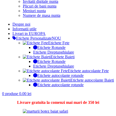
Invitatii digitale nunta
Plicuri de bani nunta
Meniuri nunta
Numere de masa nunta
Despre noi
Informatii utile
Livrari in EUROPA
Etichete Personalizate
NOU
Etichete Fete
Etichete Rotunde
Etichete Dreptunghiulare
Etichete Baieti
Etichete Rotunde
Etichete Dreptunghiulare
Etichete autocolante Fete
Etichete autocolante rotunde
Etichete autocolante Baieti
Etichete autocolante rotunde
0
produse
0.00
lei
Livrare gratuita la comenzi mai mari de 350 lei