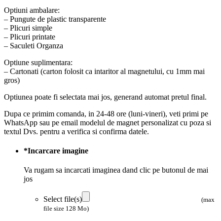
Optiuni ambalare:
– Pungute de plastic transparente
– Plicuri simple
– Plicuri printate
– Saculeti Organza
Optiune suplimentara:
– Cartonati (carton folosit ca intaritor al magnetului, cu 1mm mai
gros)
Optiunea poate fi selectata mai jos, generand automat pretul final.
Dupa ce primim comanda, in 24-48 ore (luni-vineri), veti primi pe
WhatsApp sau pe email modelul de magnet personalizat cu poza si
textul Dvs. pentru a verifica si confirma datele.
*
Incarcare imagine
Va rugam sa incarcati imaginea dand clic pe butonul de mai
jos
Select file(s)
(max
file size 128 Mo)