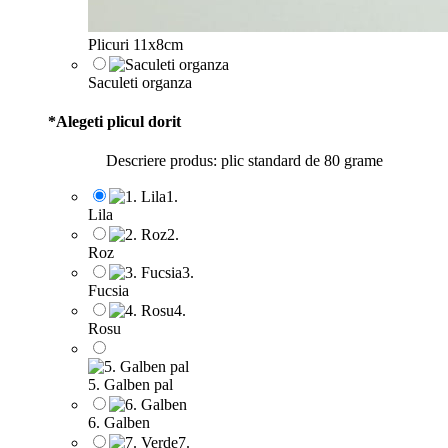
Plicuri 11x8cm
Saculeti organza
*
Alegeti plicul dorit
Descriere produs: plic standard de 80 grame
1.
Lila
2.
Roz
3.
Fucsia
4.
Rosu
5. Galben pal
6. Galben
7.