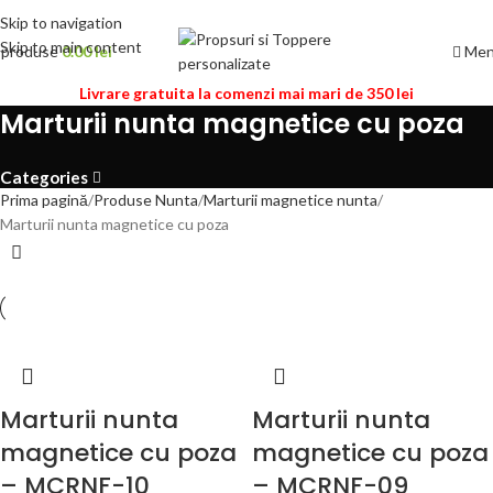
Skip to navigation
Skip to main content
Me
0
produse
0.00
lei
Livrare gratuita la comenzi mai mari de 350 lei
Marturii nunta magnetice cu poza
Categories
Prima pagină
Produse Nunta
Marturii magnetice nunta
Marturii nunta magnetice cu poza
Marturii nunta
Marturii nunta
magnetice cu poza
magnetice cu poza
– MCRNF-10
– MCRNF-09