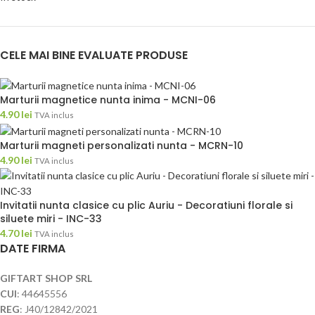
CELE MAI BINE EVALUATE PRODUSE
Marturii magnetice nunta inima - MCNI-06
4.90
lei
TVA inclus
Marturii magneti personalizati nunta - MCRN-10
4.90
lei
TVA inclus
Invitatii nunta clasice cu plic Auriu - Decoratiuni florale si
siluete miri - INC-33
4.70
lei
TVA inclus
DATE FIRMA
GIFTART SHOP SRL
CUI
: 44645556
REG
: J40/12842/2021