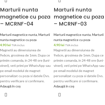
Marturii nunta
Marturii nunta
magnetice cu poza
magnetice cu poza
– MCRNF-04
– MCRNF-03
Marturii magnetice nunta
,
Marturii
Marturii magnetice nunta
,
Marturii
nunta magnetice cu poza
nunta magnetice cu poza
4.90
lei
4.90
lei
TVA inclus
TVA inclus
Magnetii au dimensiunea de
Magnetii au dimensiunea de
9x6cm, grosimea de 1mm. Dupa ce
9x6cm, grosimea de 1mm. Dupa ce
primim comanda, in 24-48 ore (luni-
primim comanda, in 24-48 ore (luni-
vineri), veti primi pe WhatsApp sau
vineri), veti primi pe WhatsApp sau
pe email modelul de magnet
pe email modelul de magnet
personalizat cu poza si datele Dvs.
personalizat cu poza si datele Dvs.
pentru verificare si confirmare.
pentru verificare si confirmare.
Adaugă în coș
Adaugă în coș