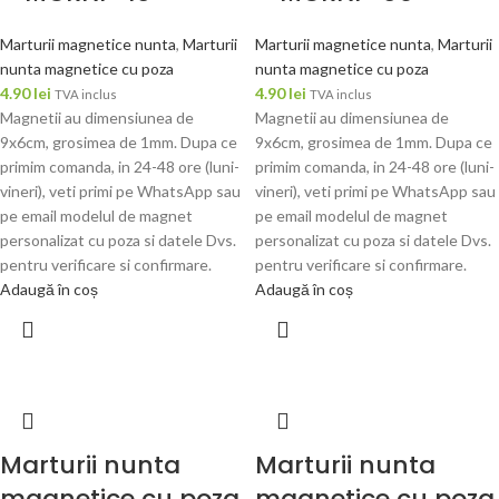
Marturii magnetice nunta
,
Marturii
Marturii magnetice nunta
,
Marturii
nunta magnetice cu poza
nunta magnetice cu poza
4.90
lei
4.90
lei
TVA inclus
TVA inclus
Magnetii au dimensiunea de
Magnetii au dimensiunea de
9x6cm, grosimea de 1mm. Dupa ce
9x6cm, grosimea de 1mm. Dupa ce
primim comanda, in 24-48 ore (luni-
primim comanda, in 24-48 ore (luni-
vineri), veti primi pe WhatsApp sau
vineri), veti primi pe WhatsApp sau
pe email modelul de magnet
pe email modelul de magnet
personalizat cu poza si datele Dvs.
personalizat cu poza si datele Dvs.
pentru verificare si confirmare.
pentru verificare si confirmare.
Adaugă în coș
Adaugă în coș
Marturii nunta
Marturii nunta
magnetice cu poza
magnetice cu poza