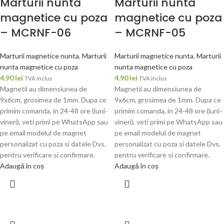
Marturii nunta
Marturii nunta
magnetice cu poza
magnetice cu poza
– MCRNF-06
– MCRNF-05
Marturii magnetice nunta
,
Marturii
Marturii magnetice nunta
,
Marturii
nunta magnetice cu poza
nunta magnetice cu poza
4.90
lei
4.90
lei
TVA inclus
TVA inclus
Magnetii au dimensiunea de
Magnetii au dimensiunea de
9x6cm, grosimea de 1mm. Dupa ce
9x6cm, grosimea de 1mm. Dupa ce
primim comanda, in 24-48 ore (luni-
primim comanda, in 24-48 ore (luni-
vineri), veti primi pe WhatsApp sau
vineri), veti primi pe WhatsApp sau
pe email modelul de magnet
pe email modelul de magnet
personalizat cu poza si datele Dvs.
personalizat cu poza si datele Dvs.
pentru verificare si confirmare.
pentru verificare si confirmare.
Adaugă în coș
Adaugă în coș