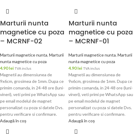
Marturii nunta
Marturii nunta
magnetice cu poza
magnetice cu poza
– MCRNF-02
– MCRNF-01
Marturii magnetice nunta
,
Marturii
Marturii magnetice nunta
,
Marturii
nunta magnetice cu poza
nunta magnetice cu poza
4.90
lei
4.90
lei
TVA inclus
TVA inclus
Magnetii au dimensiunea de
Magnetii au dimensiunea de
9x6cm, grosimea de 1mm. Dupa ce
9x6cm, grosimea de 1mm. Dupa ce
primim comanda, in 24-48 ore (luni-
primim comanda, in 24-48 ore (luni-
vineri), veti primi pe WhatsApp sau
vineri), veti primi pe WhatsApp sau
pe email modelul de magnet
pe email modelul de magnet
personalizat cu poza si datele Dvs.
personalizat cu poza si datele Dvs.
pentru verificare si confirmare.
pentru verificare si confirmare.
Adaugă în coș
Adaugă în coș