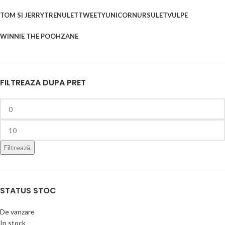
TOM SI JERRY
TRENULET
TWEETY
UNICORN
URSULET
VULPE
WINNIE THE POOH
ZANE
FILTREAZA DUPA PRET
Filtrează
STATUS STOC
De vanzare
In stock