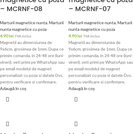
– MCRNF-08
– MCRNF-07
Marturii magnetice nunta
,
Marturii
Marturii magnetice nunta
,
Marturii
nunta magnetice cu poza
nunta magnetice cu poza
4.90
lei
4.90
lei
TVA inclus
TVA inclus
Magnetii au dimensiunea de
Magnetii au dimensiunea de
9x6cm, grosimea de 1mm. Dupa ce
9x6cm, grosimea de 1mm. Dupa ce
primim comanda, in 24-48 ore (luni-
primim comanda, in 24-48 ore (luni-
vineri), veti primi pe WhatsApp sau
vineri), veti primi pe WhatsApp sau
pe email modelul de magnet
pe email modelul de magnet
personalizat cu poza si datele Dvs.
personalizat cu poza si datele Dvs.
pentru verificare si confirmare.
pentru verificare si confirmare.
Adaugă în coș
Adaugă în coș