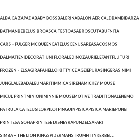
ALBA CA ZAPADA
BABY BOSS
BALERINA
BALON AER CALD
BAMBI
BARZA
BATMAN
BEBELUSI
BROASCA TESTOASA
BROSCUTA
BUFNITA
CARS – FULGER MCQUEEN
CATELUS
CENUSAREASA
COSMOS
DALMATIENI
DECORATIUNI FLORALE
DINOZAURI
ELEFANT
FLUTURI
FROZEN – ELSA
GIRAFA
HELLO KITTY
ICE AGE
IEPURAS
INGERAS
INIMI
JUNGLA
LEBADA
LEU
MARITIM
MICA SIRENA
MICKEY MOUSE
MICUL PRINT
MINIONI
MINNIE MOUSE
MOTIVE TRADITIONALE
NEMO
PATRULA CATELUSILOR
PILOT
PINGUIN
PISICA
PISICA MARIE
PONEI
PRINTESA SOFIA
PRINTESE DISNEY
RAPUNZEL
SAFARI
SIMBA – THE LION KING
SPIDERMAN
STRUMFI
TINKERBELL