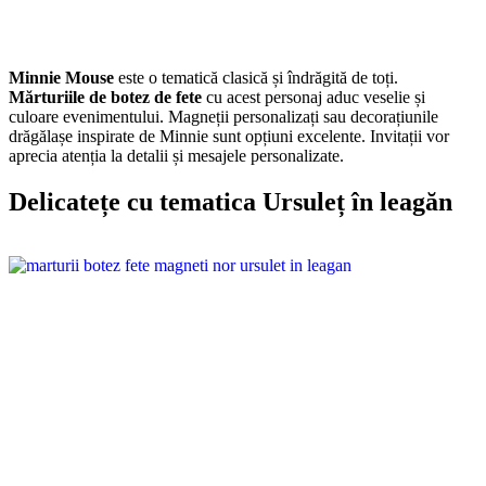
Minnie Mouse
este o tematică clasică și îndrăgită de toți.
Mărturiile de botez de fete
cu acest personaj aduc veselie și
culoare evenimentului. Magneții personalizați sau decorațiunile
drăgălașe inspirate de Minnie sunt opțiuni excelente. Invitații vor
aprecia atenția la detalii și mesajele personalizate.
Delicatețe cu tematica Ursuleț în leagăn