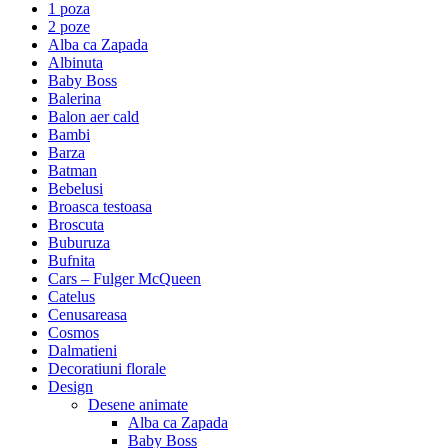
1 poza
2 poze
Alba ca Zapada
Albinuta
Baby Boss
Balerina
Balon aer cald
Bambi
Barza
Batman
Bebelusi
Broasca testoasa
Broscuta
Buburuza
Bufnita
Cars – Fulger McQueen
Catelus
Cenusareasa
Cosmos
Dalmatieni
Decoratiuni florale
Design
Desene animate
Alba ca Zapada
Baby Boss