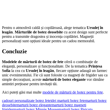
Pentru o atmosferă caldă și copilăroasă, alege tematica
Ursuleț în
leagăn
.
Mărturiile de botez deosebite
cu acest design sunt perfecte
pentru a transmite dragostea și inocența copilăriei. Magneții
personalizați sunt opțiuni ideale pentru un cadou memorabil.
Concluzie
Modelele de mărturii de botez de fete
oferă o combinație de
eleganță, personalizare și funcționalitate. De la tematica
Prințesa
Sofia
la cea cu
Ursuleț în leagăn
, fiecare opțiune adaugă un farmec
unic evenimentului. Fie că sunt folosite ca magneți de frigider sau ca
simple decorațiuni, aceste
mărturii de botez elegante
vor rămâne
amintiri prețioase pentru invitații tăi.
Aici puteți găsi mai multe
modele de mărturii de botez pentru fete
.
cadouri personalizate botez fete
idei marturii botez fete
marturii botez
deosebite
marturii botez elegante
marturii botez magneti
frigider
marturii botez Minnie Mouse
marturii botez Pisicuta