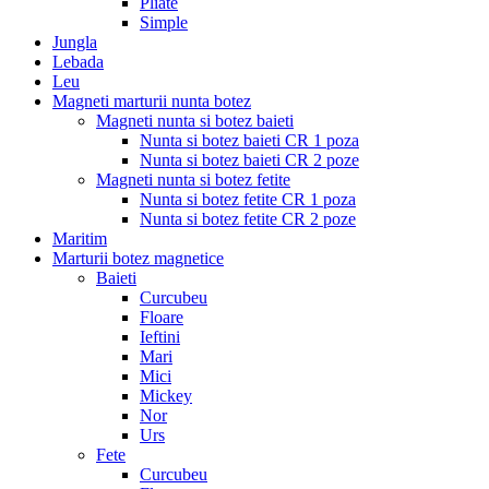
Pliate
Simple
Jungla
Lebada
Leu
Magneti marturii nunta botez
Magneti nunta si botez baieti
Nunta si botez baieti CR 1 poza
Nunta si botez baieti CR 2 poze
Magneti nunta si botez fetite
Nunta si botez fetite CR 1 poza
Nunta si botez fetite CR 2 poze
Maritim
Marturii botez magnetice
Baieti
Curcubeu
Floare
Ieftini
Mari
Mici
Mickey
Nor
Urs
Fete
Curcubeu