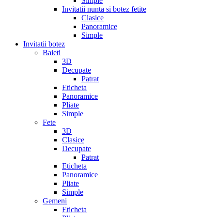
Simple
Invitatii nunta si botez fetite
Clasice
Panoramice
Simple
Invitatii botez
Baieti
3D
Decupate
Patrat
Eticheta
Panoramice
Pliate
Simple
Fete
3D
Clasice
Decupate
Patrat
Eticheta
Panoramice
Pliate
Simple
Gemeni
Eticheta