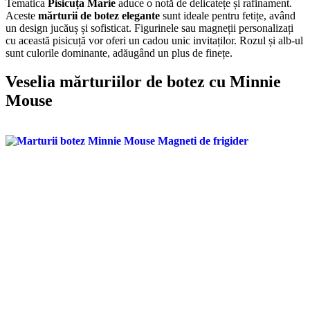
Tematica
Pisicuța Marie
aduce o notă de delicatețe și rafinament.
Aceste
mărturii de botez elegante
sunt ideale pentru fetițe, având
un design jucăuș și sofisticat. Figurinele sau magneții personalizați
cu această pisicuță vor oferi un cadou unic invitaților. Rozul și alb-ul
sunt culorile dominante, adăugând un plus de finețe.
Veselia mărturiilor de botez cu Minnie
Mouse