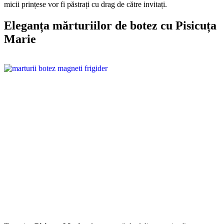
micii prințese vor fi păstrați cu drag de către invitați.
Eleganța mărturiilor de botez cu Pisicuța
Marie