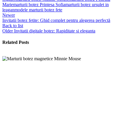
Marie
marturii botez Printesa Sofia
marturii botez ursulet in
leagan
modele marturii botez fete
Newer
Invitatii botez fetite: Ghid complet pentru alegerea perfectă
Back to list
Older
Invitatii digitale botez: Rapiditate si eleganta
Related Posts