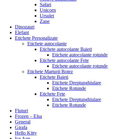
Safari
Unicorn
Ursulet
Zane
Dinozauri
Elefant
Etichete Personalizate
Etichete autocolante
Etichete autocolante Baieti
Etichete autocolante rotunde
Etichete autocolante Fete
Etichete autocolante rotunde
Etichete Marturii Botez
Etichete Baieti
Etichete Dreptunghiulare
Etichete Rotunde
Etichete Fete
Etichete Dreptunghiulare
Etichete Rotunde
Fluturi
Frozen – Elsa
General
Girafa
Hello Kitty
Ice Age