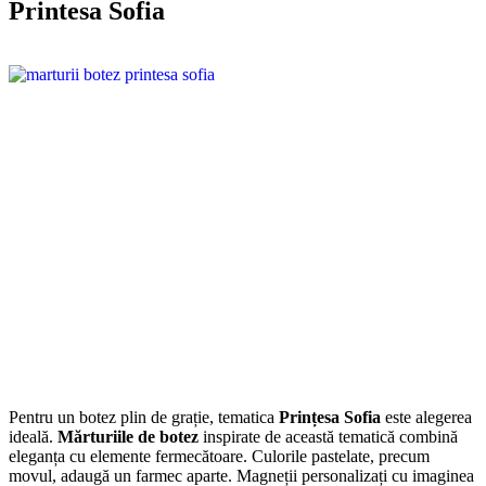
Printesa Sofia
Pentru un botez plin de grație, tematica
Prințesa Sofia
este alegerea
ideală.
Mărturiile de botez
inspirate de această tematică combină
eleganța cu elemente fermecătoare. Culorile pastelate, precum
movul, adaugă un farmec aparte. Magneții personalizați cu imaginea