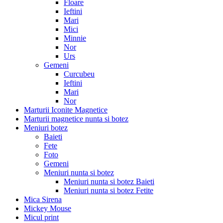
Floare
Ieftini
Mari
Mici
Minnie
Nor
Urs
Gemeni
Curcubeu
Ieftini
Mari
Nor
Marturii Iconite Magnetice
Marturii magnetice nunta si botez
Meniuri botez
Baieti
Fete
Foto
Gemeni
Meniuri nunta si botez
Meniuri nunta si botez Baieti
Meniuri nunta si botez Fetite
Mica Sirena
Mickey Mouse
Micul print