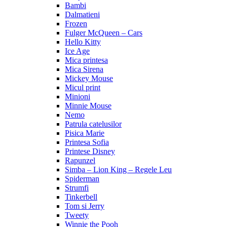
Bambi
Dalmatieni
Frozen
Fulger McQueen – Cars
Hello Kitty
Ice Age
Mica printesa
Mica Sirena
Mickey Mouse
Micul print
Minioni
Minnie Mouse
Nemo
Patrula catelusilor
Pisica Marie
Printesa Sofia
Printese Disney
Rapunzel
Simba – Lion King – Regele Leu
Spiderman
Strumfi
Tinkerbell
Tom si Jerry
Tweety
Winnie the Pooh