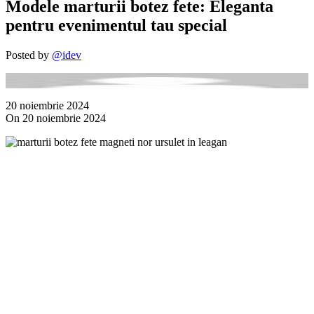
Modele marturii botez fete: Eleganta
pentru evenimentul tau special
Posted by
@idev
20 noiembrie 2024
On 20 noiembrie 2024
A
u
m
m
b
f
p
e
e
p
a
c
a
d