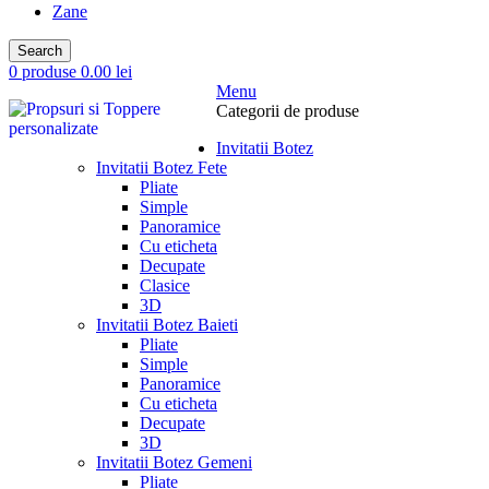
Zane
Search
0
produse
0.00
lei
Menu
Categorii de produse
Invitatii Botez
Invitatii Botez Fete
Pliate
Simple
Panoramice
Cu eticheta
Decupate
Clasice
3D
Invitatii Botez Baieti
Pliate
Simple
Panoramice
Cu eticheta
Decupate
3D
Invitatii Botez Gemeni
Pliate