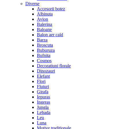
Diverse
Accesorii botez
Albinuta
Avion
Balerina
Baloane
Balon aer cald
Barza
Broscuta
Buburuza
Bufnita
Cosmos
Decoratiuni florale
Dinozauri
Elefant
Flori
Fluturi
Girafa
Iepuras
Ingeras
Jungla
Lebada
Leu
Luna
Motive traditionale