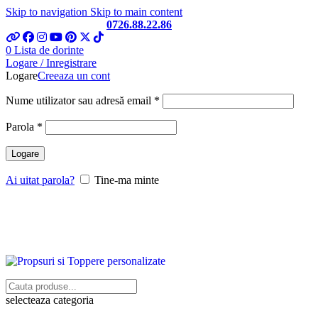
Skip to navigation
Skip to main content
Telefon si Whatsapp
0726.88.22.86
0
Lista de dorinte
Logare / Inregistrare
Logare
Creeaza un cont
Obligatoriu
Nume utilizator sau adresă email
*
Obligatoriu
Parola
*
Logare
Ai uitat parola?
Tine-ma minte
selecteaza categoria