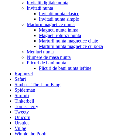
Invitatii digitale nunta
Invitatii nunta
Invitatii nunta clasice
Invitatii nunta simple
Marturii magnetice nunta
Magneti nunta inima
Magneti rotunzi nunta
Marturii nunta magnetice citate
Marturii nunta magnetice cu poza
Meniuri nunta
Numere de masa nunta
Plicuri de bani nunta
Plicuri de bani nunta ieftine
Rapunzel
Safari
Simba – The Lion King
Spiderman
Strumfi
Tinkerbell
Tom si Jerry
Tweety
Unicorn
Ursulet
Vulpe
Winnie the Pooh