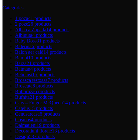
Categories
1 poza
41 products
2 poze
26 products
Alba ca Zapada
14 products
Albinuta
4 products
Baby Boss
31 products
Balerina
6 products
Balon aer cald
14 products
Bambi
10 products
Barza
21 products
Batman
4 products
Bebelusi
15 products
Broasca testoasa
7 products
Broscuta
6 products
Buburuza
6 products
Bufnita
21 products
Cars – Fulger McQueen
14 products
Catelus
15 products
Cenusareasa
6 products
Cosmos
4 products
Dalmatieni
19 products
Decoratiuni florale
13 products
Design
537 products