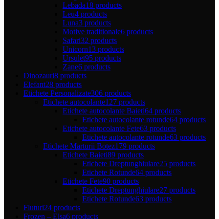
Lebada
18 products
Leu
4 products
Luna
3 products
Motive traditionale
6 products
Safari
32 products
Unicorn
13 products
Ursulet
95 products
Zane
6 products
Dinozauri
8 products
Elefant
28 products
Etichete Personalizate
306 products
Etichete autocolante
127 products
Etichete autocolante Baieti
64 products
Etichete autocolante rotunde
64 products
Etichete autocolante Fete
63 products
Etichete autocolante rotunde
63 products
Etichete Marturii Botez
179 products
Etichete Baieti
89 products
Etichete Dreptunghiulare
25 products
Etichete Rotunde
64 products
Etichete Fete
90 products
Etichete Dreptunghiulare
27 products
Etichete Rotunde
63 products
Fluturi
24 products
Frozen – Elsa
6 products