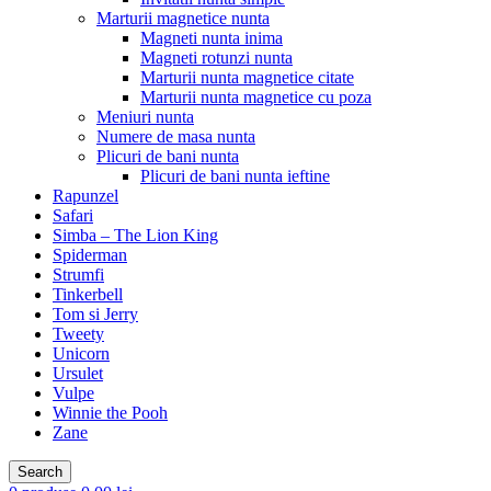
Marturii magnetice nunta
Magneti nunta inima
Magneti rotunzi nunta
Marturii nunta magnetice citate
Marturii nunta magnetice cu poza
Meniuri nunta
Numere de masa nunta
Plicuri de bani nunta
Plicuri de bani nunta ieftine
Rapunzel
Safari
Simba – The Lion King
Spiderman
Strumfi
Tinkerbell
Tom si Jerry
Tweety
Unicorn
Ursulet
Vulpe
Winnie the Pooh
Zane
Search