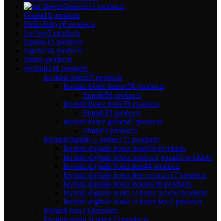
General
13 products
Girafa
18 products
Hello Kitty
16 products
Ice Age
5 products
Iepuras
12 products
Ingeras
36 products
Inimi
6 products
Invitatii
291 products
Invitatii botez
93 products
Invitatii botez baietei
56 products
Simple
56 products
Invitatii botez fetite
33 products
Simple
33 products
Invitatii botez gemeni
2 products
Simple
2 products
Invitatii digitale – online
177 products
Invitatii digitale botez baieti
76 products
Invitatii digitale botez baieti cu poza
18 products
Invitatii digitale botez fete
44 products
Invitatii digitale botez fete cu poza
17 products
Invitatii digitale botez gemeni
16 products
Invitatii digitale nunta si botez baieti
4 products
Invitatii digitale nunta si botez fete
2 products
Invitatii foto
23 products
Invitatii nunta si botez
23 products