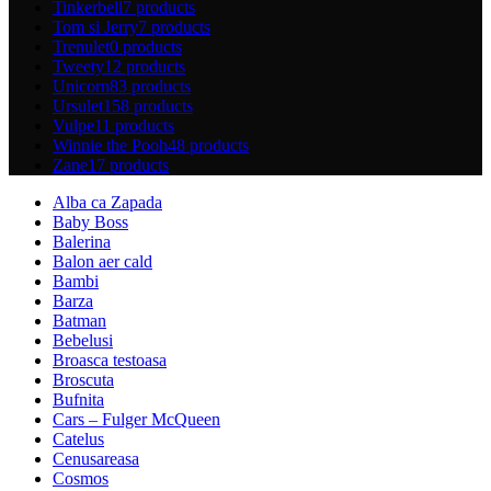
Tinkerbell
7 products
Tom si Jerry
7 products
Trenulet
0 products
Tweety
12 products
Unicorn
83 products
Ursulet
158 products
Vulpe
11 products
Winnie the Pooh
48 products
Zane
17 products
Alba ca Zapada
Baby Boss
Balerina
Balon aer cald
Bambi
Barza
Batman
Bebelusi
Broasca testoasa
Broscuta
Bufnita
Cars – Fulger McQueen
Catelus
Cenusareasa
Cosmos