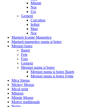
Minnie
Nor
Urs
Gemeni
Curcubeu
Ieftini
Mari
Nor
Marturii Iconite Magnetice
Marturii magnetice nunta si botez
Meniuri botez
Baieti
Fete
Foto
Gemeni
Meniuri nunta si botez
Meniuri nunta si botez Baieti
Meniuri nunta si botez Fetite
Mica Sirena
Mickey Mouse
Micul print
Minioni
Minnie Mouse
Motive traditionale
Nemo