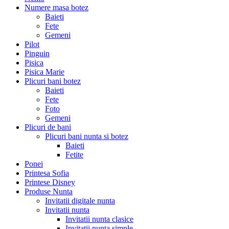
Numere masa botez
Baieti
Fete
Gemeni
Pilot
Pinguin
Pisica
Pisica Marie
Plicuri bani botez
Baieti
Fete
Foto
Gemeni
Plicuri de bani
Plicuri bani nunta si botez
Baieti
Fetite
Ponei
Printesa Sofia
Printese Disney
Produse Nunta
Invitatii digitale nunta
Invitatii nunta
Invitatii nunta clasice
Invitatii nunta simple