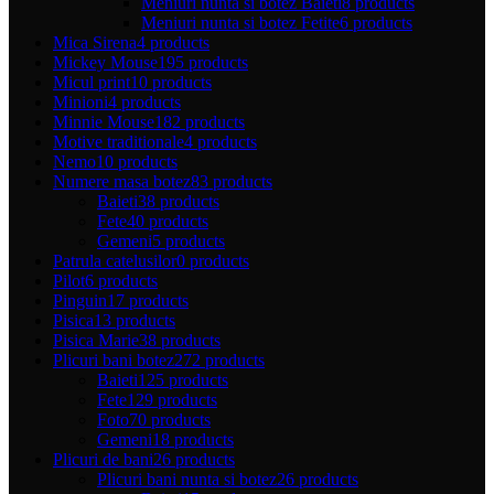
Meniuri nunta si botez Baieti
8 products
Meniuri nunta si botez Fetite
6 products
Mica Sirena
4 products
Mickey Mouse
195 products
Micul print
10 products
Minioni
4 products
Minnie Mouse
182 products
Motive traditionale
4 products
Nemo
10 products
Numere masa botez
83 products
Baieti
38 products
Fete
40 products
Gemeni
5 products
Patrula catelusilor
0 products
Pilot
6 products
Pinguin
17 products
Pisica
13 products
Pisica Marie
38 products
Plicuri bani botez
272 products
Baieti
125 products
Fete
129 products
Foto
70 products
Gemeni
18 products
Plicuri de bani
26 products
Plicuri bani nunta si botez
26 products