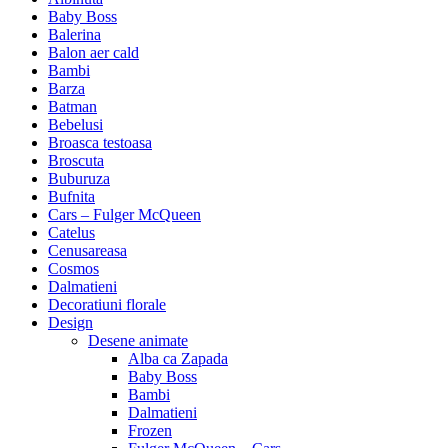
Baby Boss
Balerina
Balon aer cald
Bambi
Barza
Batman
Bebelusi
Broasca testoasa
Broscuta
Buburuza
Bufnita
Cars – Fulger McQueen
Catelus
Cenusareasa
Cosmos
Dalmatieni
Decoratiuni florale
Design
Desene animate
Alba ca Zapada
Baby Boss
Bambi
Dalmatieni
Frozen