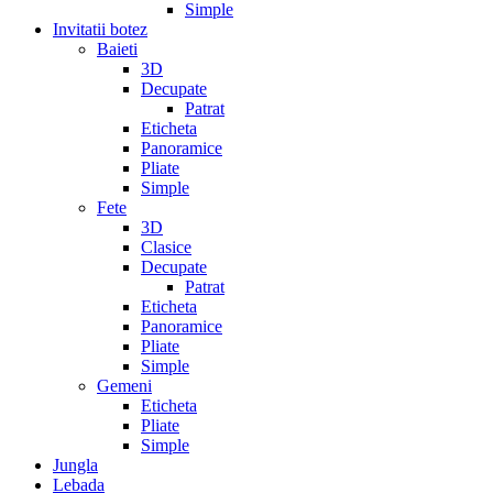
Simple
Invitatii botez
Baieti
3D
Decupate
Patrat
Eticheta
Panoramice
Pliate
Simple
Fete
3D
Clasice
Decupate
Patrat
Eticheta
Panoramice
Pliate
Simple
Gemeni
Eticheta
Pliate
Simple
Jungla
Lebada