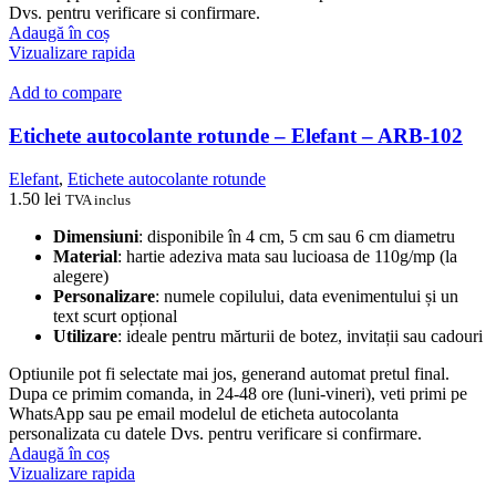
Dvs. pentru verificare si confirmare.
Adaugă în coș
Vizualizare rapida
Add to compare
Etichete autocolante rotunde – Elefant – ARB-102
Elefant
,
Etichete autocolante rotunde
1.50
lei
TVA inclus
Dimensiuni
: disponibile în 4 cm, 5 cm sau 6 cm diametru
Material
: hartie adeziva mata sau lucioasa de 110g/mp (la
alegere)
Personalizare
: numele copilului, data evenimentului și un
text scurt opțional
Utilizare
: ideale pentru mărturii de botez, invitații sau cadouri
Optiunile pot fi selectate mai jos, generand automat pretul final.
Dupa ce primim comanda, in 24-48 ore (luni-vineri), veti primi pe
WhatsApp sau pe email modelul de eticheta autocolanta
personalizata cu datele Dvs. pentru verificare si confirmare.
Adaugă în coș
Vizualizare rapida