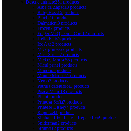
Desene animate
251 products
Alba ca Zapada
3 products
Baby Boss
15 products
Bambi
10 products
Dalmatieni
3 products
Frozen
2 products
Fulger McQueen – Cars
12 products
Hello Kitty
3 products
Ice Age
2 products
Mica printesa
2 products
Mica Sirena
2 products
Mickey Mouse
55 products
Micul print
4 products
Minioni
3 products
Minnie Mouse
51 products
Nemo
2 products
Patrula catelusilor
3 products
Pisica Marie
18 products
Pluto
0 products
Printesa Sofia
7 products
Printese Disney
4 products
Rapunzel
3 products
Simba – Lion King – Regele Leu
9 products
Spiderman
2 products
Strumfi
12 products