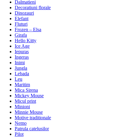
Dalmatieni
Decoratiuni florale
Dinozauri
Elefant
Fluturi
Frozen – Elsa
Girafa
Hello Kitty
Ice Age
Iepuras
Ingeras
Inimi
Jungla
Lebada
Leu
Maritim
Mica Sirena
Mickey Mouse
Micul print
Minioni
Minnie Mouse
Motive traditionale
Nemo
Patrula catelusilor
Pilot