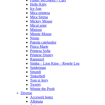
Fulger McQueen – Cars
Hello Kitty
Ice Age
Mica printesa
Mica Sirena
Mickey Mouse
Micul print
Minioni
Minnie Mouse
Nemo
Patrula catelusilor
Pisica Marie
Printesa Sofia
Printese Disney
Rapunzel
Simba – Lion King – Regele Leu
Spiderman
Strumfi
Tinkerbell
Tom si Jerry
Tweety
Winnie the Pooh
Diverse
Accesorii botez
Albinuta