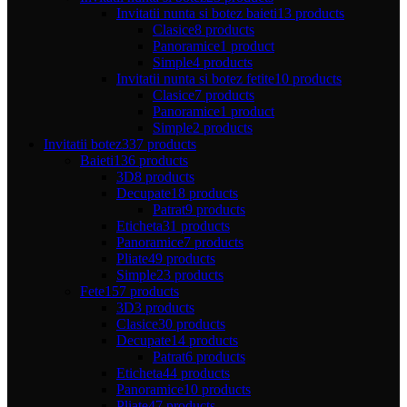
Invitatii nunta si botez baieti
13 products
Clasice
8 products
Panoramice
1 product
Simple
4 products
Invitatii nunta si botez fetite
10 products
Clasice
7 products
Panoramice
1 product
Simple
2 products
Invitatii botez
337 products
Baieti
136 products
3D
8 products
Decupate
18 products
Patrat
9 products
Eticheta
31 products
Panoramice
7 products
Pliate
49 products
Simple
23 products
Fete
157 products
3D
3 products
Clasice
30 products
Decupate
14 products
Patrat
6 products
Eticheta
44 products
Panoramice
10 products
Pliate
47 products