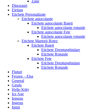
Zane
Dinozauri
Elefant
Etichete Personalizate
Etichete autocolante
Etichete autocolante Baieti
Etichete autocolante rotunde
Etichete autocolante Fete
Etichete autocolante rotunde
Etichete Marturii Botez
Etichete Baieti
Etichete Dreptunghiulare
Etichete Rotunde
Etichete Fete
Etichete Dreptunghiulare
Etichete Rotunde
Fluturi
Frozen – Elsa
General
Girafa
Hello Kitty
Ice Age
Iepuras
Ingeras
Inimi