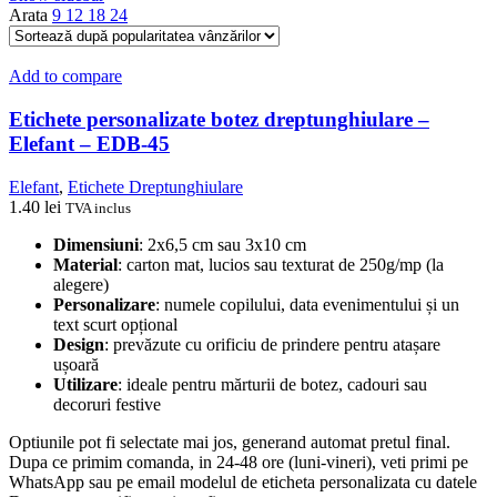
Arata
9
12
18
24
Add to compare
Etichete personalizate botez dreptunghiulare –
Elefant – EDB-45
Elefant
,
Etichete Dreptunghiulare
1.40
lei
TVA inclus
Dimensiuni
: 2x6,5 cm sau 3x10 cm
Material
: carton mat, lucios sau texturat de 250g/mp (la
alegere)
Personalizare
: numele copilului, data evenimentului și un
text scurt opțional
Design
: prevăzute cu orificiu de prindere pentru atașare
ușoară
Utilizare
: ideale pentru mărturii de botez, cadouri sau
decoruri festive
Optiunile pot fi selectate mai jos, generand automat pretul final.
Dupa ce primim comanda, in 24-48 ore (luni-vineri), veti primi pe
WhatsApp sau pe email modelul de eticheta personalizata cu datele