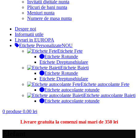
Invitatii digitale nunta
Plicuri de bani nunta
Meniuri nunta
Numere de masa nunta
Despre noi
Informatii utile
Livrari in EUROPA
Etichete Personalizate
NOU
Etichete Fete
Etichete Rotunde
Etichete Dreptunghiulare
Etichete Baieti
Etichete Rotunde
Etichete Dreptunghiulare
Etichete autocolante Fete
Etichete autocolante rotunde
Etichete autocolante Baieti
Etichete autocolante rotunde
0
produse
0.00
lei
Livrare gratuita la comenzi mai mari de 350 lei
Elefant