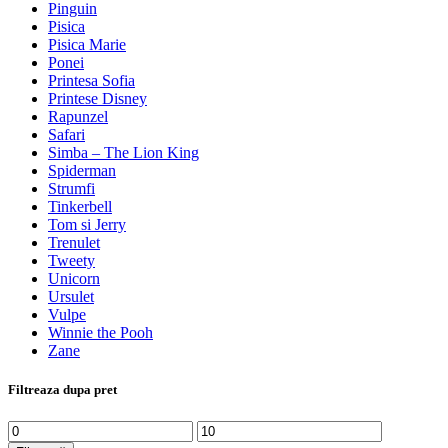
Pinguin
Pisica
Pisica Marie
Ponei
Printesa Sofia
Printese Disney
Rapunzel
Safari
Simba – The Lion King
Spiderman
Strumfi
Tinkerbell
Tom si Jerry
Trenulet
Tweety
Unicorn
Ursulet
Vulpe
Winnie the Pooh
Zane
Filtreaza dupa pret
Preț
Preț
minim
maxim