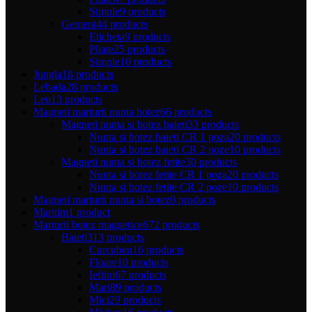
Simple
9 products
Gemeni
44 products
Eticheta
9 products
Pliate
25 products
Simple
10 products
Jungla
18 products
Lebada
28 products
Leu
13 products
Magneti marturii nunta botez
66 products
Magneti nunta si botez baieti
33 products
Nunta si botez baieti CR 1 poza
20 products
Nunta si botez baieti CR 2 poze
10 products
Magneti nunta si botez fetite
30 products
Nunta si botez fetite CR 1 poza
20 products
Nunta si botez fetite CR 2 poze
10 products
Magneti marturii nunta si botez
0 products
Maritim
1 product
Marturii botez magnetice
672 products
Baieti
313 products
Curcubeu
16 products
Floare
10 products
Ieftini
67 products
Mari
89 products
Mici
29 products