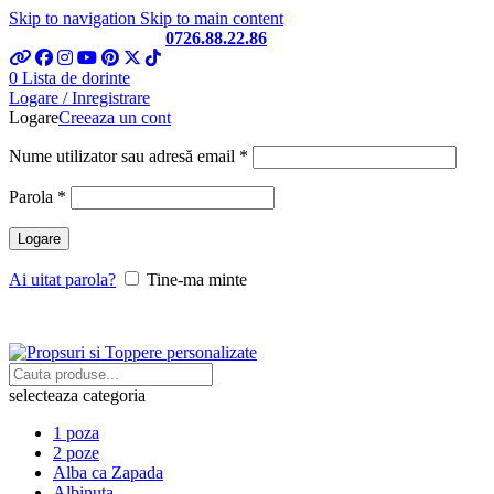
Skip to navigation
Skip to main content
Telefon si Whatsapp
0726.88.22.86
0
Lista de dorinte
Logare / Inregistrare
Logare
Creeaza un cont
Obligatoriu
Nume utilizator sau adresă email
*
Obligatoriu
Parola
*
Logare
Ai uitat parola?
Tine-ma minte
selecteaza categoria
1 poza
2 poze
Alba ca Zapada
Albinuta