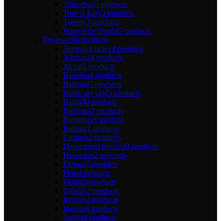
Tinkerbell
5 products
Tom si Jerry
3 products
Tweety
3 products
Winnie the Pooh
17 products
Diverse
290 products
Accesorii botez
4 products
Albinuta
4 products
Avion
5 products
Balerina
4 products
Baloane
7 products
Balon aer cald
3 products
Barza
30 products
Broscuta
2 products
Buburuza
1 product
Bufnita
3 products
Cosmos
2 products
Decoratiuni florale
20 products
Dinozauri
2 products
Elefant
7 products
Flori
4 products
Fluturi
9 products
Girafa
12 products
Iepuras
2 products
Ingeras
8 products
Jungla
8 products