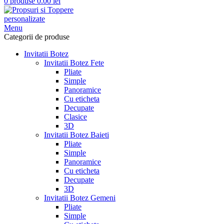
0
produse
0.00
lei
Menu
Categorii de produse
Invitatii Botez
Invitatii Botez Fete
Pliate
Simple
Panoramice
Cu eticheta
Decupate
Clasice
3D
Invitatii Botez Baieti
Pliate
Simple
Panoramice
Cu eticheta
Decupate
3D
Invitatii Botez Gemeni
Pliate
Simple