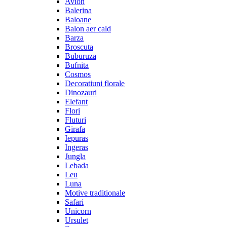
Avion
Balerina
Baloane
Balon aer cald
Barza
Broscuta
Buburuza
Bufnita
Cosmos
Decoratiuni florale
Dinozauri
Elefant
Flori
Fluturi
Girafa
Iepuras
Ingeras
Jungla
Lebada
Leu
Luna
Motive traditionale
Safari
Unicorn
Ursulet