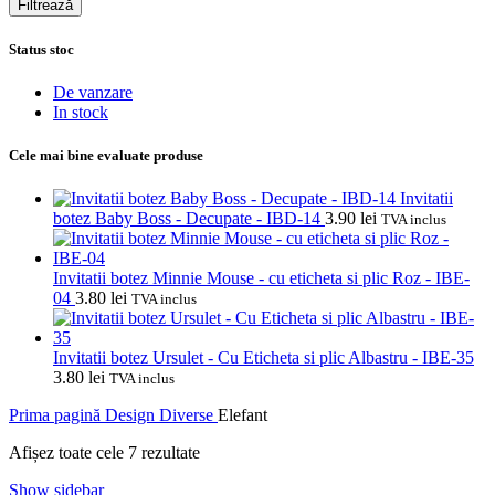
Filtrează
Status stoc
De vanzare
In stock
Cele mai bine evaluate produse
Invitatii
botez Baby Boss - Decupate - IBD-14
3.90
lei
TVA inclus
Invitatii botez Minnie Mouse - cu eticheta si plic Roz - IBE-
04
3.80
lei
TVA inclus
Invitatii botez Ursulet - Cu Eticheta si plic Albastru - IBE-35
3.80
lei
TVA inclus
Prima pagină
Design
Diverse
Elefant
Sortat
Afișez toate cele 7 rezultate
după
Show sidebar
popularitate