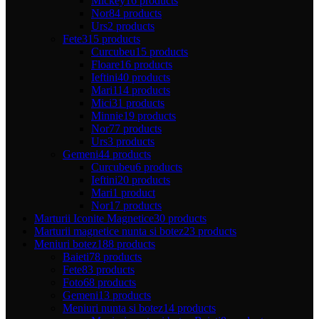
Mickey
16 products
Nor
84 products
Urs
2 products
Fete
315 products
Curcubeu
15 products
Floare
16 products
Ieftini
40 products
Mari
114 products
Mici
31 products
Minnie
19 products
Nor
77 products
Urs
3 products
Gemeni
44 products
Curcubeu
6 products
Ieftini
20 products
Mari
1 product
Nor
17 products
Marturii Iconite Magnetice
30 products
Marturii magnetice nunta si botez
23 products
Meniuri botez
188 products
Baieti
78 products
Fete
83 products
Foto
68 products
Gemeni
13 products
Meniuri nunta si botez
14 products