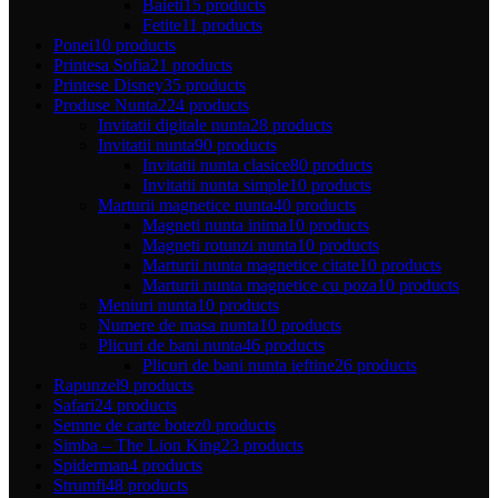
Baieti
15 products
Fetite
11 products
Ponei
10 products
Printesa Sofia
21 products
Printese Disney
35 products
Produse Nunta
224 products
Invitatii digitale nunta
28 products
Invitatii nunta
90 products
Invitatii nunta clasice
80 products
Invitatii nunta simple
10 products
Marturii magnetice nunta
40 products
Magneti nunta inima
10 products
Magneti rotunzi nunta
10 products
Marturii nunta magnetice citate
10 products
Marturii nunta magnetice cu poza
10 products
Meniuri nunta
10 products
Numere de masa nunta
10 products
Plicuri de bani nunta
46 products
Plicuri de bani nunta ieftine
26 products
Rapunzel
9 products
Safari
24 products
Semne de carte botez
0 products
Simba – The Lion King
23 products
Spiderman
4 products
Strumfi
48 products