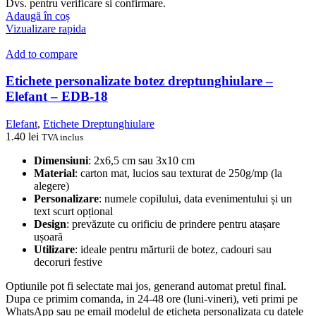
Dvs. pentru verificare si confirmare.
Adaugă în coș
Vizualizare rapida
Add to compare
Etichete personalizate botez dreptunghiulare –
Elefant – EDB-18
Elefant
,
Etichete Dreptunghiulare
1.40
lei
TVA inclus
Dimensiuni
: 2x6,5 cm sau 3x10 cm
Material
: carton mat, lucios sau texturat de 250g/mp (la
alegere)
Personalizare
: numele copilului, data evenimentului și un
text scurt opțional
Design
: prevăzute cu orificiu de prindere pentru atașare
ușoară
Utilizare
: ideale pentru mărturii de botez, cadouri sau
decoruri festive
Optiunile pot fi selectate mai jos, generand automat pretul final.
Dupa ce primim comanda, in 24-48 ore (luni-vineri), veti primi pe
WhatsApp sau pe email modelul de eticheta personalizata cu datele