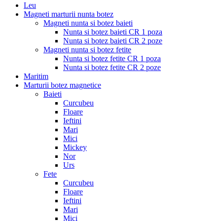
Leu
Magneti marturii nunta botez
Magneti nunta si botez baieti
Nunta si botez baieti CR 1 poza
Nunta si botez baieti CR 2 poze
Magneti nunta si botez fetite
Nunta si botez fetite CR 1 poza
Nunta si botez fetite CR 2 poze
Maritim
Marturii botez magnetice
Baieti
Curcubeu
Floare
Ieftini
Mari
Mici
Mickey
Nor
Urs
Fete
Curcubeu
Floare
Ieftini
Mari
Mici