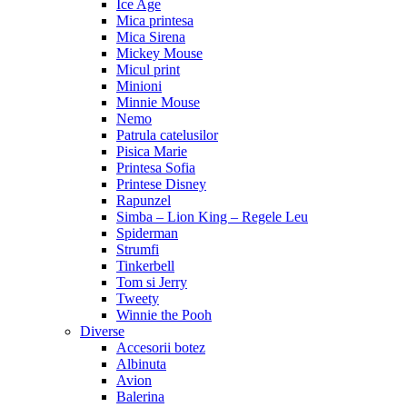
Ice Age
Mica printesa
Mica Sirena
Mickey Mouse
Micul print
Minioni
Minnie Mouse
Nemo
Patrula catelusilor
Pisica Marie
Printesa Sofia
Printese Disney
Rapunzel
Simba – Lion King – Regele Leu
Spiderman
Strumfi
Tinkerbell
Tom si Jerry
Tweety
Winnie the Pooh
Diverse
Accesorii botez
Albinuta
Avion
Balerina