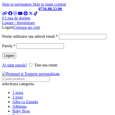
Skip to navigation
Skip to main content
Telefon si Whatsapp
0726.88.22.86
0
Lista de dorinte
Logare / Inregistrare
Logare
Creeaza un cont
Obligatoriu
Nume utilizator sau adresă email
*
Obligatoriu
Parola
*
Logare
Ai uitat parola?
Tine-ma minte
selecteaza categoria
1 poza
2 poze
Alba ca Zapada
Albinuta
Baby Boss