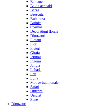
Baloane
Balon aer cald
Barza
Broscuta
Buburuza
Bufnita
Cosmos
Decoratiuni florale
Dinozauri
Elefant
Flori
Fluturi
Girafa
Iepuras
Ingeras
Jungla
Lebada
Leu
Luna
Motive traditionale
Safari
Unicorn
Ursulet
Zane
Dinozauri