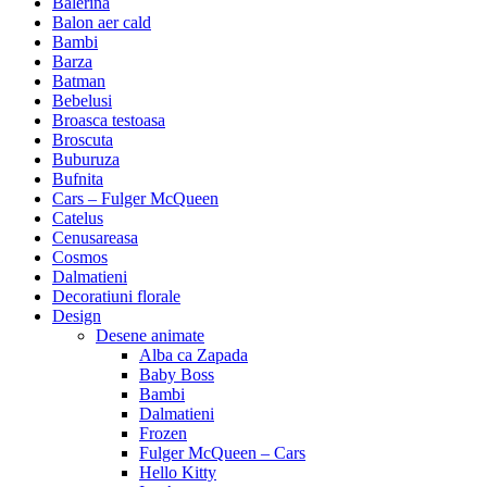
Balerina
Balon aer cald
Bambi
Barza
Batman
Bebelusi
Broasca testoasa
Broscuta
Buburuza
Bufnita
Cars – Fulger McQueen
Catelus
Cenusareasa
Cosmos
Dalmatieni
Decoratiuni florale
Design
Desene animate
Alba ca Zapada
Baby Boss
Bambi
Dalmatieni
Frozen
Fulger McQueen – Cars
Hello Kitty