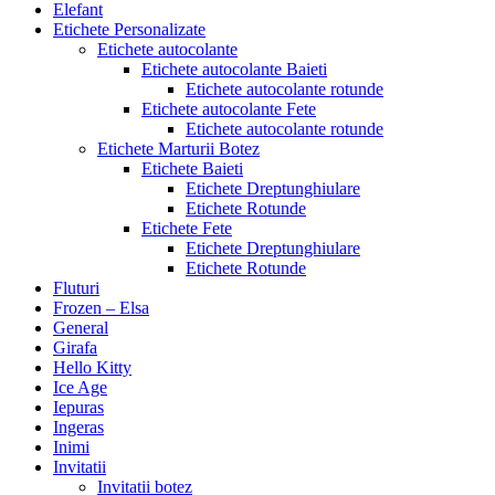
Elefant
Etichete Personalizate
Etichete autocolante
Etichete autocolante Baieti
Etichete autocolante rotunde
Etichete autocolante Fete
Etichete autocolante rotunde
Etichete Marturii Botez
Etichete Baieti
Etichete Dreptunghiulare
Etichete Rotunde
Etichete Fete
Etichete Dreptunghiulare
Etichete Rotunde
Fluturi
Frozen – Elsa
General
Girafa
Hello Kitty
Ice Age
Iepuras
Ingeras
Inimi
Invitatii
Invitatii botez