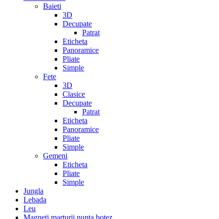
Baieti
3D
Decupate
Patrat
Eticheta
Panoramice
Pliate
Simple
Fete
3D
Clasice
Decupate
Patrat
Eticheta
Panoramice
Pliate
Simple
Gemeni
Eticheta
Pliate
Simple
Jungla
Lebada
Leu
Magneti marturii nunta botez