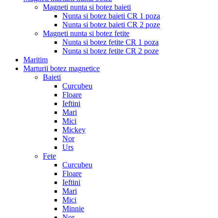
Magneti nunta si botez baieti
Nunta si botez baieti CR 1 poza
Nunta si botez baieti CR 2 poze
Magneti nunta si botez fetite
Nunta si botez fetite CR 1 poza
Nunta si botez fetite CR 2 poze
Maritim
Marturii botez magnetice
Baieti
Curcubeu
Floare
Ieftini
Mari
Mici
Mickey
Nor
Urs
Fete
Curcubeu
Floare
Ieftini
Mari
Mici
Minnie
Nor