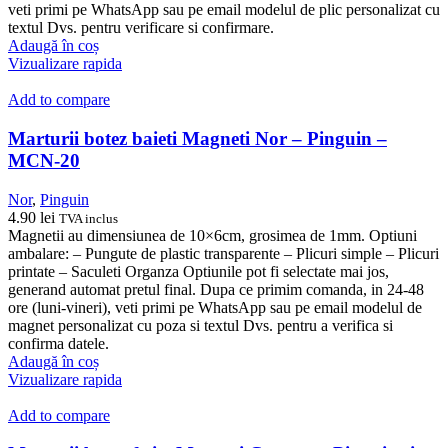
veti primi pe WhatsApp sau pe email modelul de plic personalizat cu
textul Dvs. pentru verificare si confirmare.
Adaugă în coș
Vizualizare rapida
Add to compare
Marturii botez baieti Magneti Nor – Pinguin –
MCN-20
Nor
,
Pinguin
4.90
lei
TVA inclus
Magnetii au dimensiunea de 10×6cm, grosimea de 1mm. Optiuni
ambalare: – Pungute de plastic transparente – Plicuri simple – Plicuri
printate – Saculeti Organza Optiunile pot fi selectate mai jos,
generand automat pretul final. Dupa ce primim comanda, in 24-48
ore (luni-vineri), veti primi pe WhatsApp sau pe email modelul de
magnet personalizat cu poza si textul Dvs. pentru a verifica si
confirma datele.
Adaugă în coș
Vizualizare rapida
Add to compare