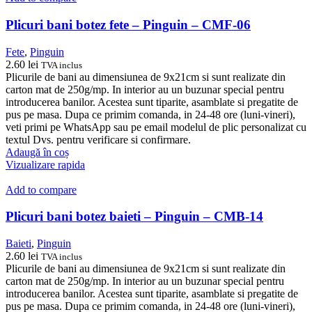
Plicuri bani botez fete – Pinguin – CMF-06
Fete
,
Pinguin
2.60
lei
TVA inclus
Plicurile de bani au dimensiunea de 9x21cm si sunt realizate din
carton mat de 250g/mp. In interior au un buzunar special pentru
introducerea banilor. Acestea sunt tiparite, asamblate si pregatite de
pus pe masa. Dupa ce primim comanda, in 24-48 ore (luni-vineri),
veti primi pe WhatsApp sau pe email modelul de plic personalizat cu
textul Dvs. pentru verificare si confirmare.
Adaugă în coș
Vizualizare rapida
Add to compare
Plicuri bani botez baieti – Pinguin – CMB-14
Baieti
,
Pinguin
2.60
lei
TVA inclus
Plicurile de bani au dimensiunea de 9x21cm si sunt realizate din
carton mat de 250g/mp. In interior au un buzunar special pentru
introducerea banilor. Acestea sunt tiparite, asamblate si pregatite de
pus pe masa. Dupa ce primim comanda, in 24-48 ore (luni-vineri),