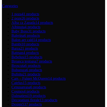
Categories
1 poza
41 products
2 poze
26 products
Alba ca Zapada
14 products
Albinuta
4 products
Baby Boss
31 products
Balerina
6 products
Balon aer cald
14 products
Bambi
10 products
Barza
21 products
Batman
4 products
Bebelusi
15 products
Broasca testoasa
7 products
Broscuta
6 products
Buburuza
6 products
Bufnita
21 products
Cars – Fulger McQueen
14 products
Catelus
15 products
Cenusareasa
6 products
Cosmos
4 products
Dalmatieni
19 products
Decoratiuni florale
13 products
Design
537 products