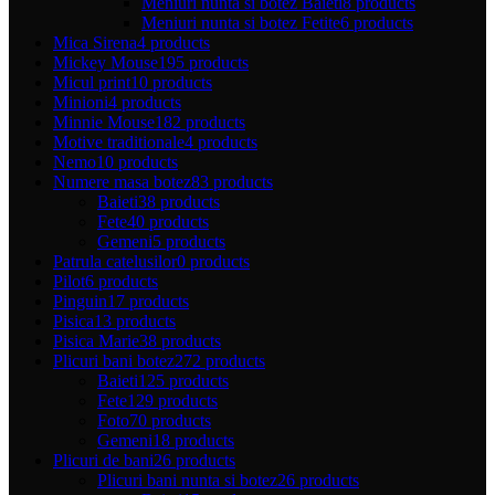
Meniuri nunta si botez Baieti
8 products
Meniuri nunta si botez Fetite
6 products
Mica Sirena
4 products
Mickey Mouse
195 products
Micul print
10 products
Minioni
4 products
Minnie Mouse
182 products
Motive traditionale
4 products
Nemo
10 products
Numere masa botez
83 products
Baieti
38 products
Fete
40 products
Gemeni
5 products
Patrula catelusilor
0 products
Pilot
6 products
Pinguin
17 products
Pisica
13 products
Pisica Marie
38 products
Plicuri bani botez
272 products
Baieti
125 products
Fete
129 products
Foto
70 products
Gemeni
18 products
Plicuri de bani
26 products
Plicuri bani nunta si botez
26 products