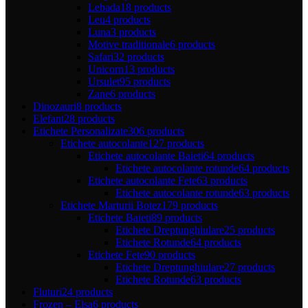
Lebada
18 products
Leu
4 products
Luna
3 products
Motive traditionale
6 products
Safari
32 products
Unicorn
13 products
Ursulet
95 products
Zane
6 products
Dinozauri
8 products
Elefant
28 products
Etichete Personalizate
306 products
Etichete autocolante
127 products
Etichete autocolante Baieti
64 products
Etichete autocolante rotunde
64 products
Etichete autocolante Fete
63 products
Etichete autocolante rotunde
63 products
Etichete Marturii Botez
179 products
Etichete Baieti
89 products
Etichete Dreptunghiulare
25 products
Etichete Rotunde
64 products
Etichete Fete
90 products
Etichete Dreptunghiulare
27 products
Etichete Rotunde
63 products
Fluturi
24 products
Frozen – Elsa
6 products