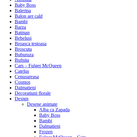
Baby Boss
Balerina
Balon aer cald
Bambi
Barza
Batman
Bebelusi
Broasca testoasa
Broscuta
Buburuza
Bufnita
Cars – Fulger McQueen
Catelus
Cenusareasa
Cosmos
Dalmatieni
Decoratiuni florale
Design
Desene animate
Alba ca Zapada
Baby Boss
Bambi
Dalmatieni
Frozen