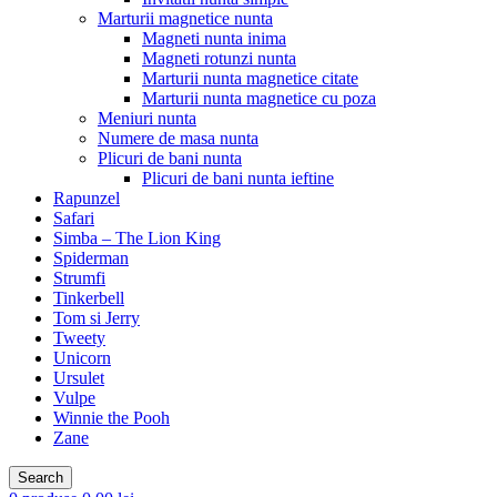
Marturii magnetice nunta
Magneti nunta inima
Magneti rotunzi nunta
Marturii nunta magnetice citate
Marturii nunta magnetice cu poza
Meniuri nunta
Numere de masa nunta
Plicuri de bani nunta
Plicuri de bani nunta ieftine
Rapunzel
Safari
Simba – The Lion King
Spiderman
Strumfi
Tinkerbell
Tom si Jerry
Tweety
Unicorn
Ursulet
Vulpe
Winnie the Pooh
Zane
Search