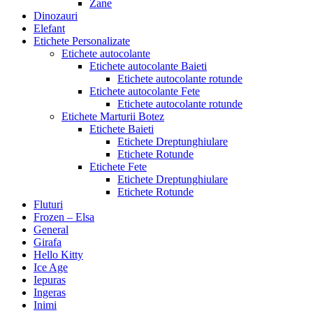
Zane
Dinozauri
Elefant
Etichete Personalizate
Etichete autocolante
Etichete autocolante Baieti
Etichete autocolante rotunde
Etichete autocolante Fete
Etichete autocolante rotunde
Etichete Marturii Botez
Etichete Baieti
Etichete Dreptunghiulare
Etichete Rotunde
Etichete Fete
Etichete Dreptunghiulare
Etichete Rotunde
Fluturi
Frozen – Elsa
General
Girafa
Hello Kitty
Ice Age
Iepuras
Ingeras
Inimi