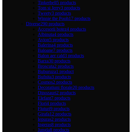
Tinkerbell
5 products
Tom si Jerry
3 products
Tweety
3 products
Winnie the Pooh
17 products
Diverse
290 products
Accesorii botez
4 products
Albinuta
4 products
Avion
5 products
Balerina
4 products
Baloane
7 products
Balon aer cald
3 products
Barza
30 products
Broscuta
2 products
Buburuza
1 product
Bufnita
3 products
Cosmos
2 products
Decoratiuni florale
20 products
Dinozauri
2 products
Elefant
7 products
Flori
4 products
Fluturi
9 products
Girafa
12 products
Iepuras
2 products
Ingeras
8 products
Jungla
8 products