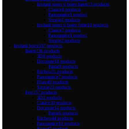
Invitatii nunta si botez baieti
13 products
Clasice
8 products
Panoramice
1 product
Simple
4 products
Invitatii nunta si botez fetite
10 products
Clasice
7 products
Panoramice
1 product
Simple
2 products
Invitatii botez
337 products
Baieti
136 products
3D
8 products
Decupate
18 products
Patrat
9 products
Eticheta
31 products
Panoramice
7 products
Pliate
49 products
Simple
23 products
Fete
157 products
3D
3 products
Clasice
30 products
Decupate
14 products
Patrat
6 products
Eticheta
44 products
Panoramice
10 products
Pliate
47 products