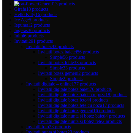
General
13 products
Girafa
18 products
Hello Kitty
16 products
Ice Age
5 products
Iepuras
12 products
Ingeras
36 products
Inimi
6 products
Invitatii
291 products
Invitatii botez
93 products
Invitatii botez baietei
56 products
Simple
56 products
Invitatii botez fetite
33 products
Simple
33 products
Invitatii botez gemeni
2 products
Simple
2 products
Invitatii digitale – online
177 products
Invitatii digitale botez baieti
76 products
Invitatii digitale botez baieti cu poza
18 products
Invitatii digitale botez fete
44 products
Invitatii digitale botez fete cu poza
17 products
Invitatii digitale botez gemeni
16 products
Invitatii digitale nunta si botez baieti
4 products
Invitatii digitale nunta si botez fete
2 products
Invitatii foto
23 products
Invitatii nunta si botez
23 products