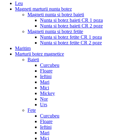
Leu
Magneti marturii nunta botez
Magneti nunta si botez baieti
Nunta si botez baieti CR 1 poza
Nunta si botez baieti CR 2 poze
Magneti nunta si botez fetite
Nunta si botez fetite CR 1 poza
Nunta si botez fetite CR 2 poze
Maritim
Marturii botez magnetice
Baieti
Curcubeu
Floare
Ieftini
Mari
Mici
Mickey
Nor
Urs
Fete
Curcubeu
Floare
Ieftini
Mari
Mici