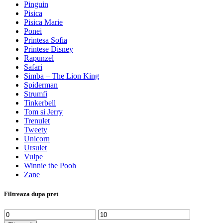
Pinguin
Pisica
Pisica Marie
Ponei
Printesa Sofia
Printese Disney
Rapunzel
Safari
Simba – The Lion King
Spiderman
Strumfi
Tinkerbell
Tom si Jerry
Trenulet
Tweety
Unicorn
Ursulet
Vulpe
Winnie the Pooh
Zane
Filtreaza dupa pret
Preț
Preț
minim
maxim