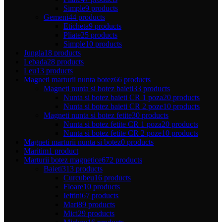
Simple
9 products
Gemeni
44 products
Eticheta
9 products
Pliate
25 products
Simple
10 products
Jungla
18 products
Lebada
28 products
Leu
13 products
Magneti marturii nunta botez
66 products
Magneti nunta si botez baieti
33 products
Nunta si botez baieti CR 1 poza
20 products
Nunta si botez baieti CR 2 poze
10 products
Magneti nunta si botez fetite
30 products
Nunta si botez fetite CR 1 poza
20 products
Nunta si botez fetite CR 2 poze
10 products
Magneti marturii nunta si botez
0 products
Maritim
1 product
Marturii botez magnetice
672 products
Baieti
313 products
Curcubeu
16 products
Floare
10 products
Ieftini
67 products
Mari
89 products
Mici
29 products