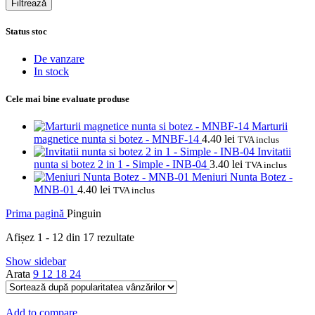
Filtrează
Status stoc
De vanzare
In stock
Cele mai bine evaluate produse
Marturii
magnetice nunta si botez - MNBF-14
4.40
lei
TVA inclus
Invitatii
nunta si botez 2 in 1 - Simple - INB-04
3.40
lei
TVA inclus
Meniuri Nunta Botez -
MNB-01
4.40
lei
TVA inclus
Prima pagină
Pinguin
Sortat
Afișez 1 - 12 din 17 rezultate
după
Show sidebar
popularitate
Arata
9
12
18
24
Add to compare