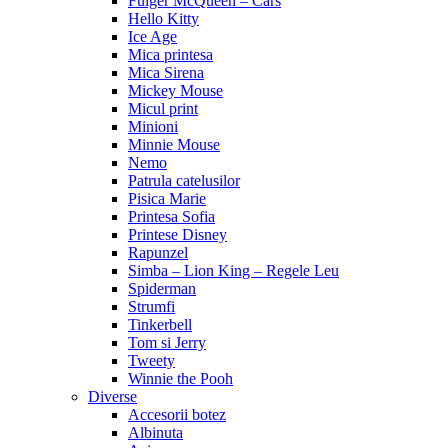
Fulger McQueen – Cars
Hello Kitty
Ice Age
Mica printesa
Mica Sirena
Mickey Mouse
Micul print
Minioni
Minnie Mouse
Nemo
Patrula catelusilor
Pisica Marie
Printesa Sofia
Printese Disney
Rapunzel
Simba – Lion King – Regele Leu
Spiderman
Strumfi
Tinkerbell
Tom si Jerry
Tweety
Winnie the Pooh
Diverse
Accesorii botez
Albinuta