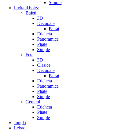
Simple
Invitatii botez
Baieti
3D
Decupate
Patrat
Eticheta
Panoramice
Pliate
Simple
Fete
3D
Clasice
Decupate
Patrat
Eticheta
Panoramice
Pliate
Simple
Gemeni
Eticheta
Pliate
Simple
Jungla
Lebada