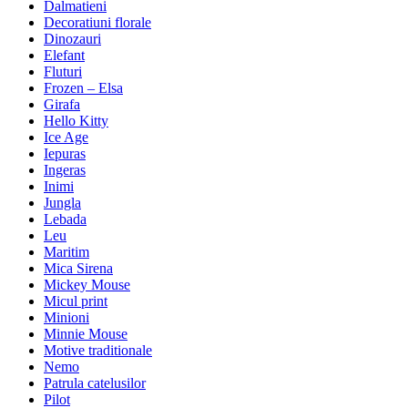
Dalmatieni
Decoratiuni florale
Dinozauri
Elefant
Fluturi
Frozen – Elsa
Girafa
Hello Kitty
Ice Age
Iepuras
Ingeras
Inimi
Jungla
Lebada
Leu
Maritim
Mica Sirena
Mickey Mouse
Micul print
Minioni
Minnie Mouse
Motive traditionale
Nemo
Patrula catelusilor
Pilot