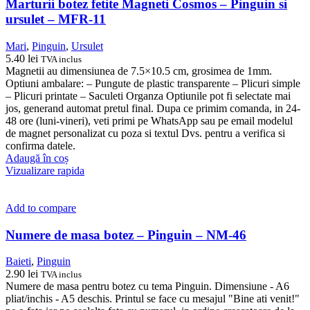
Marturii botez fetite Magneti Cosmos – Pinguin si
ursulet – MFR-11
Mari
,
Pinguin
,
Ursulet
5.40
lei
TVA inclus
Magnetii au dimensiunea de 7.5×10.5 cm, grosimea de 1mm.
Optiuni ambalare: – Pungute de plastic transparente – Plicuri simple
– Plicuri printate – Saculeti Organza Optiunile pot fi selectate mai
jos, generand automat pretul final. Dupa ce primim comanda, in 24-
48 ore (luni-vineri), veti primi pe WhatsApp sau pe email modelul
de magnet personalizat cu poza si textul Dvs. pentru a verifica si
confirma datele.
Adaugă în coș
Vizualizare rapida
Add to compare
Numere de masa botez – Pinguin – NM-46
Baieti
,
Pinguin
2.90
lei
TVA inclus
Numere de masa pentru botez cu tema Pinguin. Dimensiune - A6
pliat/inchis - A5 deschis. Printul se face cu mesajul "Bine ati venit!"