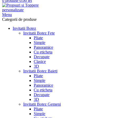
0
produse
0.00
lei
Menu
Categorii de produse
Invitatii Botez
Invitatii Botez Fete
Pliate
Simple
Panoramice
Cu eticheta
Decupate
Clasice
3D
Invitatii Botez Baieti
Pliate
Simple
Panoramice
Cu eticheta
Decupate
3D
Invitatii Botez Gemeni
Pliate
Simple