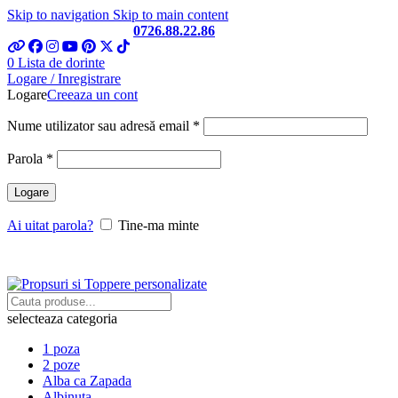
Skip to navigation
Skip to main content
Telefon si Whatsapp
0726.88.22.86
0
Lista de dorinte
Logare / Inregistrare
Logare
Creeaza un cont
Obligatoriu
Nume utilizator sau adresă email
*
Obligatoriu
Parola
*
Logare
Ai uitat parola?
Tine-ma minte
selecteaza categoria
1 poza
2 poze
Alba ca Zapada
Albinuta