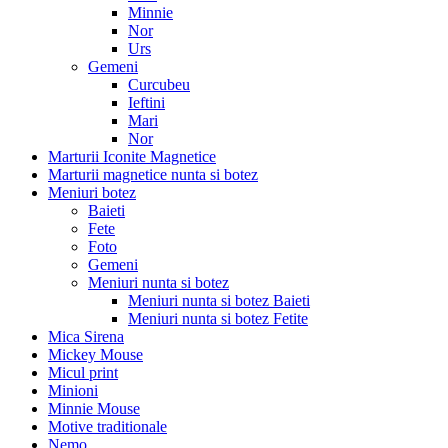
Minnie
Nor
Urs
Gemeni
Curcubeu
Ieftini
Mari
Nor
Marturii Iconite Magnetice
Marturii magnetice nunta si botez
Meniuri botez
Baieti
Fete
Foto
Gemeni
Meniuri nunta si botez
Meniuri nunta si botez Baieti
Meniuri nunta si botez Fetite
Mica Sirena
Mickey Mouse
Micul print
Minioni
Minnie Mouse
Motive traditionale
Nemo