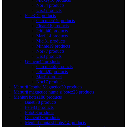
Mickey
16 products
Nor
84 products
Urs
2 products
Fete
315 products
Curcubeu
15 products
Floare
16 products
Ieftini
40 products
Mari
114 products
Mici
31 products
Minnie
19 products
Nor
77 products
Urs
3 products
Gemeni
44 products
Curcubeu
6 products
Ieftini
20 products
Mari
1 product
Nor
17 products
Marturii Iconite Magnetice
30 products
Marturii magnetice nunta si botez
23 products
Meniuri botez
188 products
Baieti
78 products
Fete
83 products
Foto
68 products
Gemeni
13 products
Meniuri nunta si botez
14 products