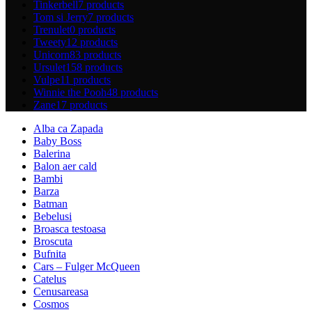
Tinkerbell
7 products
Tom si Jerry
7 products
Trenulet
0 products
Tweety
12 products
Unicorn
83 products
Ursulet
158 products
Vulpe
11 products
Winnie the Pooh
48 products
Zane
17 products
Alba ca Zapada
Baby Boss
Balerina
Balon aer cald
Bambi
Barza
Batman
Bebelusi
Broasca testoasa
Broscuta
Bufnita
Cars – Fulger McQueen
Catelus
Cenusareasa
Cosmos