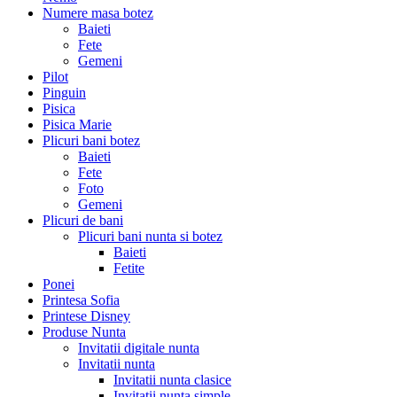
Numere masa botez
Baieti
Fete
Gemeni
Pilot
Pinguin
Pisica
Pisica Marie
Plicuri bani botez
Baieti
Fete
Foto
Gemeni
Plicuri de bani
Plicuri bani nunta si botez
Baieti
Fetite
Ponei
Printesa Sofia
Printese Disney
Produse Nunta
Invitatii digitale nunta
Invitatii nunta
Invitatii nunta clasice
Invitatii nunta simple