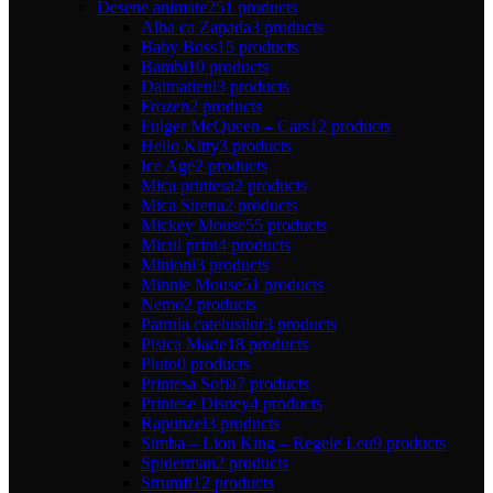
Desene animate
251 products
Alba ca Zapada
3 products
Baby Boss
15 products
Bambi
10 products
Dalmatieni
3 products
Frozen
2 products
Fulger McQueen – Cars
12 products
Hello Kitty
3 products
Ice Age
2 products
Mica printesa
2 products
Mica Sirena
2 products
Mickey Mouse
55 products
Micul print
4 products
Minioni
3 products
Minnie Mouse
51 products
Nemo
2 products
Patrula catelusilor
3 products
Pisica Marie
18 products
Pluto
0 products
Printesa Sofia
7 products
Printese Disney
4 products
Rapunzel
3 products
Simba – Lion King – Regele Leu
9 products
Spiderman
2 products
Strumfi
12 products