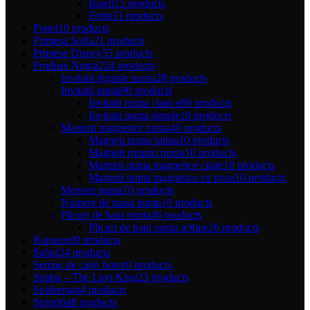
Baieti
15 products
Fetite
11 products
Ponei
10 products
Printesa Sofia
21 products
Printese Disney
35 products
Produse Nunta
224 products
Invitatii digitale nunta
28 products
Invitatii nunta
90 products
Invitatii nunta clasice
80 products
Invitatii nunta simple
10 products
Marturii magnetice nunta
40 products
Magneti nunta inima
10 products
Magneti rotunzi nunta
10 products
Marturii nunta magnetice citate
10 products
Marturii nunta magnetice cu poza
10 products
Meniuri nunta
10 products
Numere de masa nunta
10 products
Plicuri de bani nunta
46 products
Plicuri de bani nunta ieftine
26 products
Rapunzel
9 products
Safari
24 products
Semne de carte botez
0 products
Simba – The Lion King
23 products
Spiderman
4 products
Strumfi
48 products