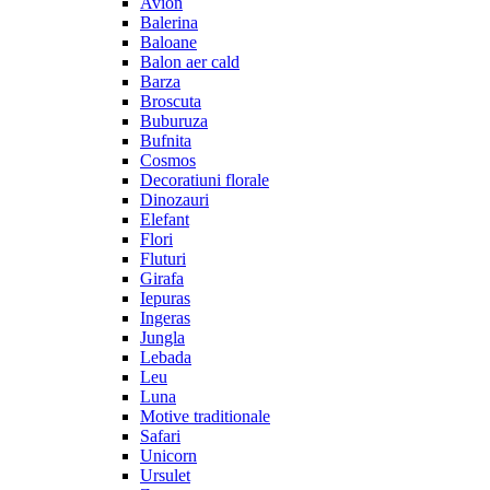
Avion
Balerina
Baloane
Balon aer cald
Barza
Broscuta
Buburuza
Bufnita
Cosmos
Decoratiuni florale
Dinozauri
Elefant
Flori
Fluturi
Girafa
Iepuras
Ingeras
Jungla
Lebada
Leu
Luna
Motive traditionale
Safari
Unicorn
Ursulet