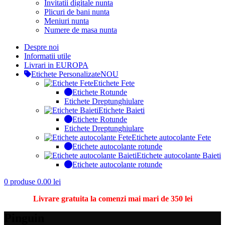
Invitatii digitale nunta
Plicuri de bani nunta
Meniuri nunta
Numere de masa nunta
Despre noi
Informatii utile
Livrari in EUROPA
Etichete Personalizate
NOU
Etichete Fete
Etichete Rotunde
Etichete Dreptunghiulare
Etichete Baieti
Etichete Rotunde
Etichete Dreptunghiulare
Etichete autocolante Fete
Etichete autocolante rotunde
Etichete autocolante Baieti
Etichete autocolante rotunde
0
produse
0.00
lei
Livrare gratuita la comenzi mai mari de 350 lei
Pinguin