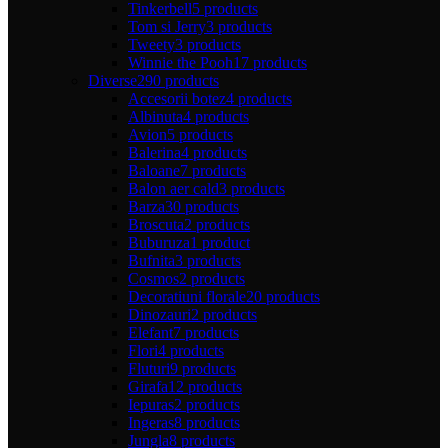
Tinkerbell
5 products
Tom si Jerry
3 products
Tweety
3 products
Winnie the Pooh
17 products
Diverse
290 products
Accesorii botez
4 products
Albinuta
4 products
Avion
5 products
Balerina
4 products
Baloane
7 products
Balon aer cald
3 products
Barza
30 products
Broscuta
2 products
Buburuza
1 product
Bufnita
3 products
Cosmos
2 products
Decoratiuni florale
20 products
Dinozauri
2 products
Elefant
7 products
Flori
4 products
Fluturi
9 products
Girafa
12 products
Iepuras
2 products
Ingeras
8 products
Jungla
8 products