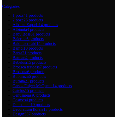
Categories
1 poza
41 products
2 poze
26 products
Alba ca Zapada
14 products
Albinuta
4 products
Baby Boss
31 products
Balerina
6 products
Balon aer cald
14 products
Bambi
10 products
Barza
21 products
Batman
4 products
Bebelusi
15 products
Broasca testoasa
7 products
Broscuta
6 products
Buburuza
6 products
Bufnita
21 products
Cars – Fulger McQueen
14 products
Catelus
15 products
Cenusareasa
6 products
Cosmos
4 products
Dalmatieni
19 products
Decoratiuni florale
13 products
Design
537 products