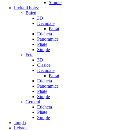
Simple
Invitatii botez
Baieti
3D
Decupate
Patrat
Eticheta
Panoramice
Pliate
Simple
Fete
3D
Clasice
Decupate
Patrat
Eticheta
Panoramice
Pliate
Simple
Gemeni
Eticheta
Pliate
Simple
Jungla
Lebada