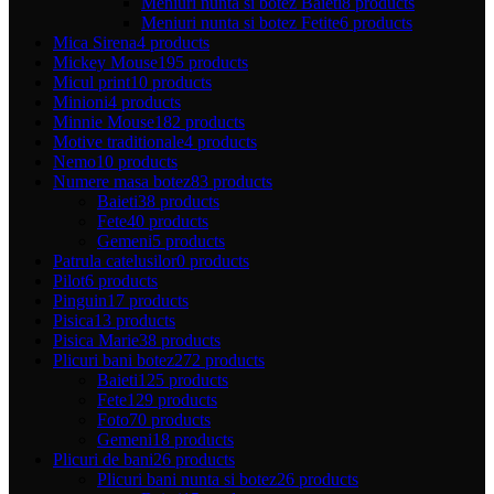
Meniuri nunta si botez Baieti
8 products
Meniuri nunta si botez Fetite
6 products
Mica Sirena
4 products
Mickey Mouse
195 products
Micul print
10 products
Minioni
4 products
Minnie Mouse
182 products
Motive traditionale
4 products
Nemo
10 products
Numere masa botez
83 products
Baieti
38 products
Fete
40 products
Gemeni
5 products
Patrula catelusilor
0 products
Pilot
6 products
Pinguin
17 products
Pisica
13 products
Pisica Marie
38 products
Plicuri bani botez
272 products
Baieti
125 products
Fete
129 products
Foto
70 products
Gemeni
18 products
Plicuri de bani
26 products
Plicuri bani nunta si botez
26 products