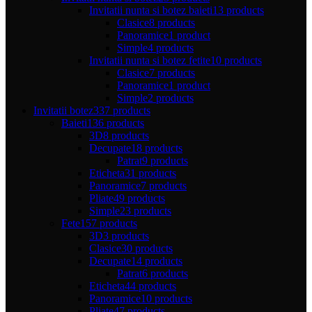
Invitatii nunta si botez baieti
13 products
Clasice
8 products
Panoramice
1 product
Simple
4 products
Invitatii nunta si botez fetite
10 products
Clasice
7 products
Panoramice
1 product
Simple
2 products
Invitatii botez
337 products
Baieti
136 products
3D
8 products
Decupate
18 products
Patrat
9 products
Eticheta
31 products
Panoramice
7 products
Pliate
49 products
Simple
23 products
Fete
157 products
3D
3 products
Clasice
30 products
Decupate
14 products
Patrat
6 products
Eticheta
44 products
Panoramice
10 products
Pliate
47 products