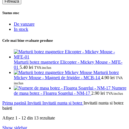
Filtrează
Status stoc
De vanzare
In stock
Cele mai bine evaluate produse
Marturii botez magnetice Elicopter - Mickey Mouse - MFE-
01
5.40
lei
TVA inclus
Marturii botez
Mickey Mouse - Magneti de frigider - MCB-14
4.90
lei
TVA
inclus
Numere
de masa botez - Floarea Soarelui - NM-17
2.90
lei
TVA inclus
Prima pagină
Invitatii
Invitatii nunta si botez
Invitatii nunta si botez
baieti
Sortat
Afișez 1 - 12 din 13 rezultate
după
Show sidebar
popularitate