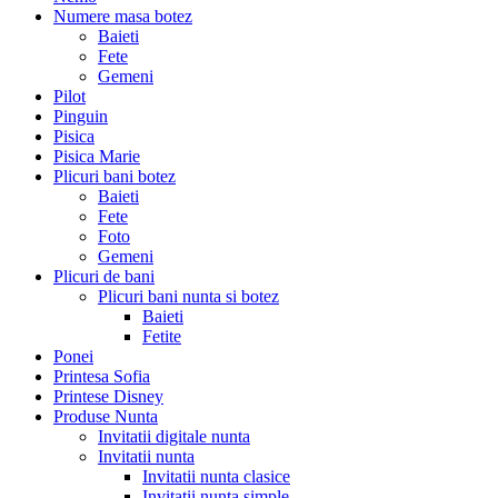
Numere masa botez
Baieti
Fete
Gemeni
Pilot
Pinguin
Pisica
Pisica Marie
Plicuri bani botez
Baieti
Fete
Foto
Gemeni
Plicuri de bani
Plicuri bani nunta si botez
Baieti
Fetite
Ponei
Printesa Sofia
Printese Disney
Produse Nunta
Invitatii digitale nunta
Invitatii nunta
Invitatii nunta clasice
Invitatii nunta simple