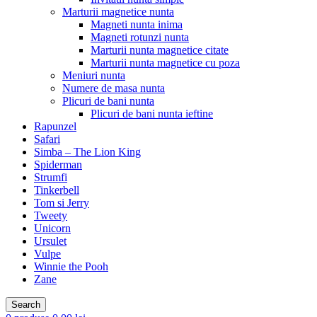
Marturii magnetice nunta
Magneti nunta inima
Magneti rotunzi nunta
Marturii nunta magnetice citate
Marturii nunta magnetice cu poza
Meniuri nunta
Numere de masa nunta
Plicuri de bani nunta
Plicuri de bani nunta ieftine
Rapunzel
Safari
Simba – The Lion King
Spiderman
Strumfi
Tinkerbell
Tom si Jerry
Tweety
Unicorn
Ursulet
Vulpe
Winnie the Pooh
Zane
Search