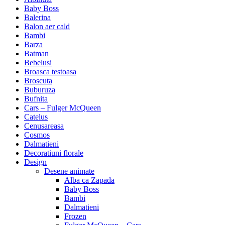
Baby Boss
Balerina
Balon aer cald
Bambi
Barza
Batman
Bebelusi
Broasca testoasa
Broscuta
Buburuza
Bufnita
Cars – Fulger McQueen
Catelus
Cenusareasa
Cosmos
Dalmatieni
Decoratiuni florale
Design
Desene animate
Alba ca Zapada
Baby Boss
Bambi
Dalmatieni
Frozen