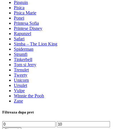
Pinguin
Pisica
Pisica Marie
Ponei
Printesa Sofia
Printese Disney
Rapunzel
Safari
Simba – The Lion King
Spiderman
Strumfi
Tinkerbell
Tom si Jerry
Trenulet
Tweety
Unicorn
Ursulet
Vulpe
Winnie the Pooh
Zane
Filtreaza dupa pret
Preț
Preț
minim
maxim