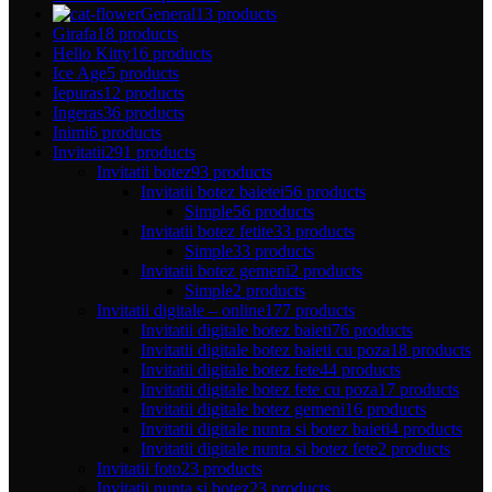
General
13 products
Girafa
18 products
Hello Kitty
16 products
Ice Age
5 products
Iepuras
12 products
Ingeras
36 products
Inimi
6 products
Invitatii
291 products
Invitatii botez
93 products
Invitatii botez baietei
56 products
Simple
56 products
Invitatii botez fetite
33 products
Simple
33 products
Invitatii botez gemeni
2 products
Simple
2 products
Invitatii digitale – online
177 products
Invitatii digitale botez baieti
76 products
Invitatii digitale botez baieti cu poza
18 products
Invitatii digitale botez fete
44 products
Invitatii digitale botez fete cu poza
17 products
Invitatii digitale botez gemeni
16 products
Invitatii digitale nunta si botez baieti
4 products
Invitatii digitale nunta si botez fete
2 products
Invitatii foto
23 products
Invitatii nunta si botez
23 products