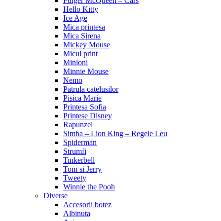
Fulger McQueen – Cars
Hello Kitty
Ice Age
Mica printesa
Mica Sirena
Mickey Mouse
Micul print
Minioni
Minnie Mouse
Nemo
Patrula catelusilor
Pisica Marie
Printesa Sofia
Printese Disney
Rapunzel
Simba – Lion King – Regele Leu
Spiderman
Strumfi
Tinkerbell
Tom si Jerry
Tweety
Winnie the Pooh
Diverse
Accesorii botez
Albinuta