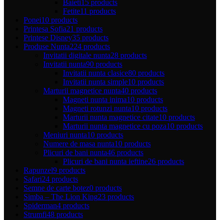
Baieti
15 products
Fetite
11 products
Ponei
10 products
Printesa Sofia
21 products
Printese Disney
35 products
Produse Nunta
224 products
Invitatii digitale nunta
28 products
Invitatii nunta
90 products
Invitatii nunta clasice
80 products
Invitatii nunta simple
10 products
Marturii magnetice nunta
40 products
Magneti nunta inima
10 products
Magneti rotunzi nunta
10 products
Marturii nunta magnetice citate
10 products
Marturii nunta magnetice cu poza
10 products
Meniuri nunta
10 products
Numere de masa nunta
10 products
Plicuri de bani nunta
46 products
Plicuri de bani nunta ieftine
26 products
Rapunzel
9 products
Safari
24 products
Semne de carte botez
0 products
Simba – The Lion King
23 products
Spiderman
4 products
Strumfi
48 products