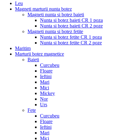
Leu
Magneti marturii nunta botez
Magneti nunta si botez baieti
Nunta si botez baieti CR 1 poza
Nunta si botez baieti CR 2 poze
Magneti nunta si botez fetite
Nunta si botez fetite CR 1 poza
Nunta si botez fetite CR 2 poze
Maritim
Marturii botez magnetice
Baieti
Curcubeu
Floare
Ieftini
Mari
Mici
Mickey
Nor
Urs
Fete
Curcubeu
Floare
Ieftini
Mari
Mici