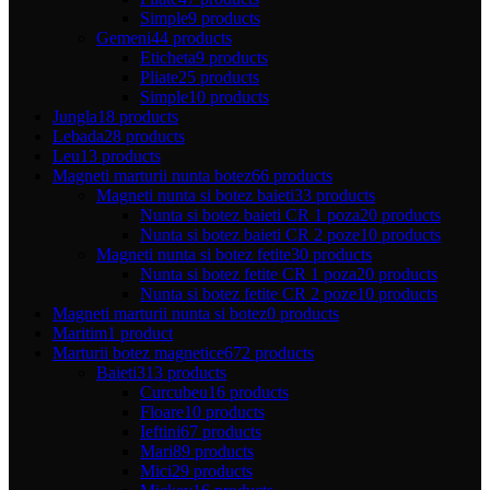
Simple
9 products
Gemeni
44 products
Eticheta
9 products
Pliate
25 products
Simple
10 products
Jungla
18 products
Lebada
28 products
Leu
13 products
Magneti marturii nunta botez
66 products
Magneti nunta si botez baieti
33 products
Nunta si botez baieti CR 1 poza
20 products
Nunta si botez baieti CR 2 poze
10 products
Magneti nunta si botez fetite
30 products
Nunta si botez fetite CR 1 poza
20 products
Nunta si botez fetite CR 2 poze
10 products
Magneti marturii nunta si botez
0 products
Maritim
1 product
Marturii botez magnetice
672 products
Baieti
313 products
Curcubeu
16 products
Floare
10 products
Ieftini
67 products
Mari
89 products
Mici
29 products