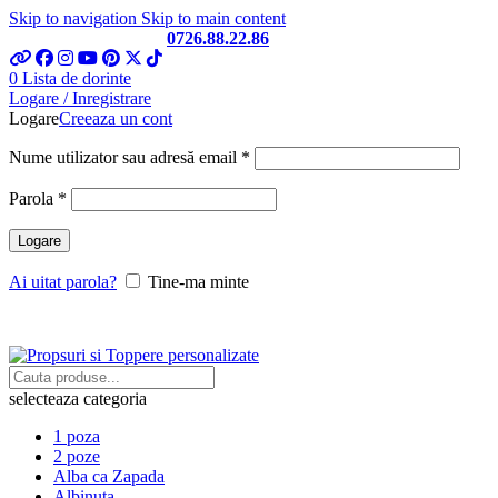
Skip to navigation
Skip to main content
Telefon si Whatsapp
0726.88.22.86
0
Lista de dorinte
Logare / Inregistrare
Logare
Creeaza un cont
Obligatoriu
Nume utilizator sau adresă email
*
Obligatoriu
Parola
*
Logare
Ai uitat parola?
Tine-ma minte
selecteaza categoria
1 poza
2 poze
Alba ca Zapada
Albinuta