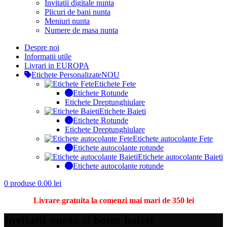
Invitatii digitale nunta
Plicuri de bani nunta
Meniuri nunta
Numere de masa nunta
Despre noi
Informatii utile
Livrari in EUROPA
Etichete Personalizate
NOU
Etichete Fete
Etichete Rotunde
Etichete Dreptunghiulare
Etichete Baieti
Etichete Rotunde
Etichete Dreptunghiulare
Etichete autocolante Fete
Etichete autocolante rotunde
Etichete autocolante Baieti
Etichete autocolante rotunde
0
produse
0.00
lei
Livrare gratuita la comenzi mai mari de 350 lei
Invitatii nunta si botez baieti