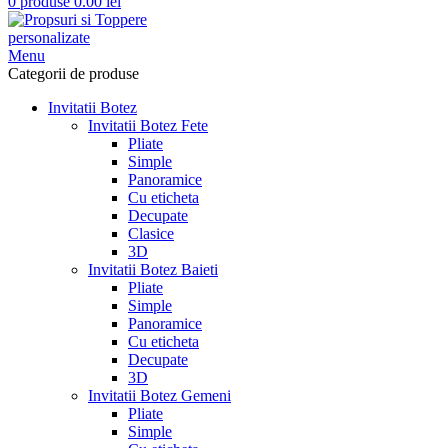
0
produse
0.00
lei
Menu
Categorii de produse
Invitatii Botez
Invitatii Botez Fete
Pliate
Simple
Panoramice
Cu eticheta
Decupate
Clasice
3D
Invitatii Botez Baieti
Pliate
Simple
Panoramice
Cu eticheta
Decupate
3D
Invitatii Botez Gemeni
Pliate
Simple