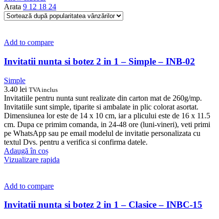
Arata
9
12
18
24
Add to compare
Invitatii nunta si botez 2 in 1 – Simple – INB-02
Simple
3.40
lei
TVA inclus
Invitatiile pentru nunta sunt realizate din carton mat de 260g/mp.
Invitatiile sunt simple, tiparite si ambalate in plic colorat asortat.
Dimensiunea lor este de 14 x 10 cm, iar a plicului este de 16 x 11.5
cm. Dupa ce primim comanda, in 24-48 ore (luni-vineri), veti primi
pe WhatsApp sau pe email modelul de invitatie personalizata cu
textul Dvs. pentru a verifica si confirma datele.
Adaugă în coș
Vizualizare rapida
Add to compare
Invitatii nunta si botez 2 in 1 – Clasice – INBC-15