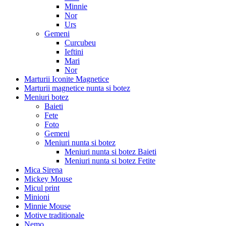
Minnie
Nor
Urs
Gemeni
Curcubeu
Ieftini
Mari
Nor
Marturii Iconite Magnetice
Marturii magnetice nunta si botez
Meniuri botez
Baieti
Fete
Foto
Gemeni
Meniuri nunta si botez
Meniuri nunta si botez Baieti
Meniuri nunta si botez Fetite
Mica Sirena
Mickey Mouse
Micul print
Minioni
Minnie Mouse
Motive traditionale
Nemo