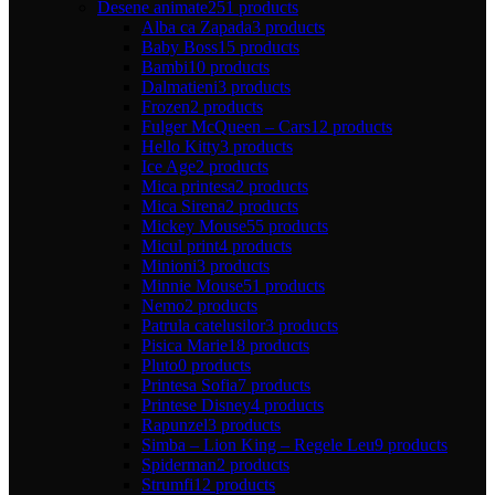
Desene animate
251 products
Alba ca Zapada
3 products
Baby Boss
15 products
Bambi
10 products
Dalmatieni
3 products
Frozen
2 products
Fulger McQueen – Cars
12 products
Hello Kitty
3 products
Ice Age
2 products
Mica printesa
2 products
Mica Sirena
2 products
Mickey Mouse
55 products
Micul print
4 products
Minioni
3 products
Minnie Mouse
51 products
Nemo
2 products
Patrula catelusilor
3 products
Pisica Marie
18 products
Pluto
0 products
Printesa Sofia
7 products
Printese Disney
4 products
Rapunzel
3 products
Simba – Lion King – Regele Leu
9 products
Spiderman
2 products
Strumfi
12 products