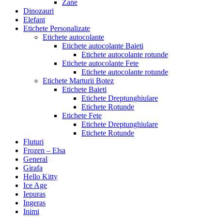
Zane
Dinozauri
Elefant
Etichete Personalizate
Etichete autocolante
Etichete autocolante Baieti
Etichete autocolante rotunde
Etichete autocolante Fete
Etichete autocolante rotunde
Etichete Marturii Botez
Etichete Baieti
Etichete Dreptunghiulare
Etichete Rotunde
Etichete Fete
Etichete Dreptunghiulare
Etichete Rotunde
Fluturi
Frozen – Elsa
General
Girafa
Hello Kitty
Ice Age
Iepuras
Ingeras
Inimi