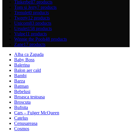
Tinkerbell
7 products
Tom si Jerry
7 products
Trenulet
0 products
Tweety
12 products
Unicorn
83 products
Ursulet
158 products
Vulpe
11 products
Winnie the Pooh
48 products
Zane
17 products
Alba ca Zapada
Baby Boss
Balerina
Balon aer cald
Bambi
Barza
Batman
Bebelusi
Broasca testoasa
Broscuta
Bufnita
Cars – Fulger McQueen
Catelus
Cenusareasa
Cosmos