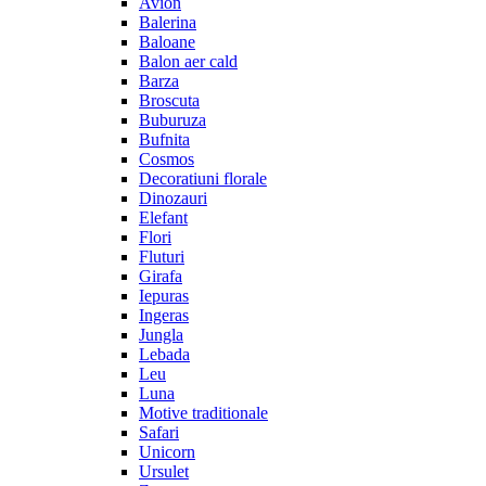
Avion
Balerina
Baloane
Balon aer cald
Barza
Broscuta
Buburuza
Bufnita
Cosmos
Decoratiuni florale
Dinozauri
Elefant
Flori
Fluturi
Girafa
Iepuras
Ingeras
Jungla
Lebada
Leu
Luna
Motive traditionale
Safari
Unicorn
Ursulet