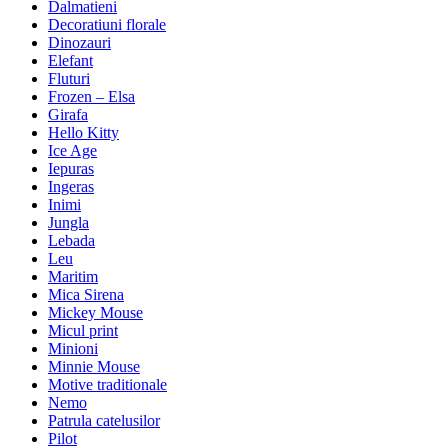
Dalmatieni
Decoratiuni florale
Dinozauri
Elefant
Fluturi
Frozen – Elsa
Girafa
Hello Kitty
Ice Age
Iepuras
Ingeras
Inimi
Jungla
Lebada
Leu
Maritim
Mica Sirena
Mickey Mouse
Micul print
Minioni
Minnie Mouse
Motive traditionale
Nemo
Patrula catelusilor
Pilot