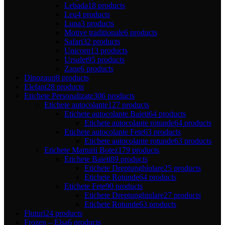
Lebada
18 products
Leu
4 products
Luna
3 products
Motive traditionale
6 products
Safari
32 products
Unicorn
13 products
Ursulet
95 products
Zane
6 products
Dinozauri
8 products
Elefant
28 products
Etichete Personalizate
306 products
Etichete autocolante
127 products
Etichete autocolante Baieti
64 products
Etichete autocolante rotunde
64 products
Etichete autocolante Fete
63 products
Etichete autocolante rotunde
63 products
Etichete Marturii Botez
179 products
Etichete Baieti
89 products
Etichete Dreptunghiulare
25 products
Etichete Rotunde
64 products
Etichete Fete
90 products
Etichete Dreptunghiulare
27 products
Etichete Rotunde
63 products
Fluturi
24 products
Frozen – Elsa
6 products