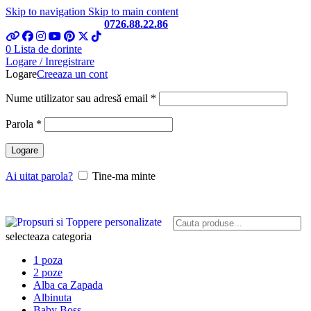
Skip to navigation
Skip to main content
Telefon si Whatsapp
0726.88.22.86
0
Lista de dorinte
Logare / Inregistrare
Logare
Creeaza un cont
Obligatoriu
Nume utilizator sau adresă email
*
Obligatoriu
Parola
*
Logare
Ai uitat parola?
Tine-ma minte
selecteaza categoria
1 poza
2 poze
Alba ca Zapada
Albinuta
Baby Boss