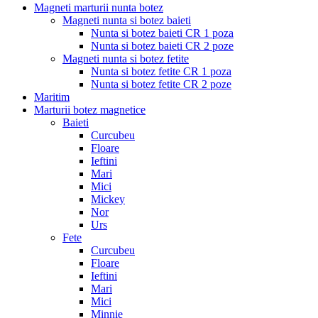
Magneti marturii nunta botez
Magneti nunta si botez baieti
Nunta si botez baieti CR 1 poza
Nunta si botez baieti CR 2 poze
Magneti nunta si botez fetite
Nunta si botez fetite CR 1 poza
Nunta si botez fetite CR 2 poze
Maritim
Marturii botez magnetice
Baieti
Curcubeu
Floare
Ieftini
Mari
Mici
Mickey
Nor
Urs
Fete
Curcubeu
Floare
Ieftini
Mari
Mici
Minnie