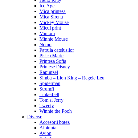
Hello Kitty
Ice Age
Mica printesa
Mica Sirena
Mickey Mouse
Micul print
Minioni
Minnie Mouse
Nemo
Patrula catelusilor
Pisica Marie
Printesa Sofia
Printese Disney
Rapunzel
Simba – Lion King – Regele Leu
Spiderman
Strumfi
Tinkerbell
Tom si Jerry
Tweety
Winnie the Pooh
Diverse
Accesorii botez
Albinuta
Avion