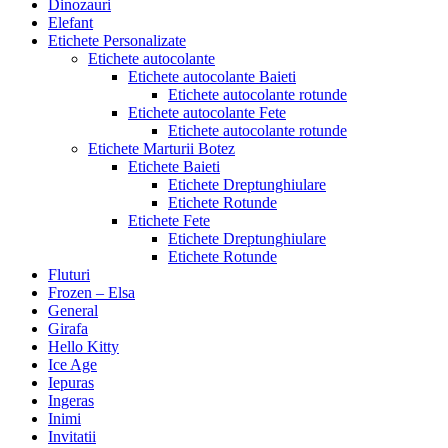
Dinozauri
Elefant
Etichete Personalizate
Etichete autocolante
Etichete autocolante Baieti
Etichete autocolante rotunde
Etichete autocolante Fete
Etichete autocolante rotunde
Etichete Marturii Botez
Etichete Baieti
Etichete Dreptunghiulare
Etichete Rotunde
Etichete Fete
Etichete Dreptunghiulare
Etichete Rotunde
Fluturi
Frozen – Elsa
General
Girafa
Hello Kitty
Ice Age
Iepuras
Ingeras
Inimi
Invitatii