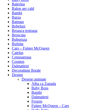
Balerina
Balon aer cald
Bambi
Barza
Batman
Bebelusi
Broasca testoasa
Broscuta
Buburuza
Bufnita
Cars – Fulger McQueen
Catelus
Cenusareasa
Cosmos
Dalmatieni
Decoratiuni florale
Design
Desene animate
Alba ca Zapada
Baby Boss
Bambi
Dalmatieni
Frozen
Fulger McQueen – Cars