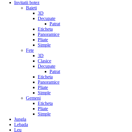
Invitatii botez
Baieti
3D
Decupate
Patrat
Eticheta
Panoramice
Pliate
Simple
Fete
3D
Clasice
Decupate
Patrat
Eticheta
Panoramice
Pliate
Simple
Gemeni
Eticheta
Pliate
Simple
Jungla
Lebada
Leu