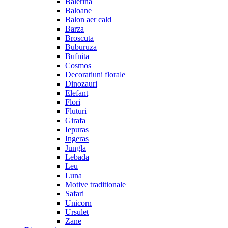
Balerina
Baloane
Balon aer cald
Barza
Broscuta
Buburuza
Bufnita
Cosmos
Decoratiuni florale
Dinozauri
Elefant
Flori
Fluturi
Girafa
Iepuras
Ingeras
Jungla
Lebada
Leu
Luna
Motive traditionale
Safari
Unicorn
Ursulet
Zane