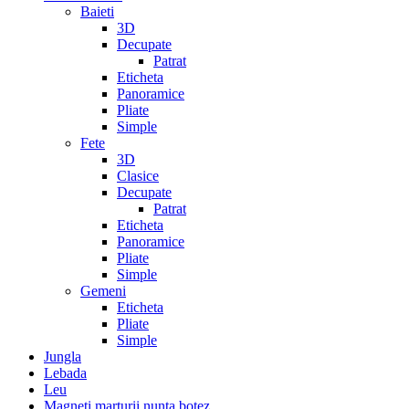
Baieti
3D
Decupate
Patrat
Eticheta
Panoramice
Pliate
Simple
Fete
3D
Clasice
Decupate
Patrat
Eticheta
Panoramice
Pliate
Simple
Gemeni
Eticheta
Pliate
Simple
Jungla
Lebada
Leu
Magneti marturii nunta botez