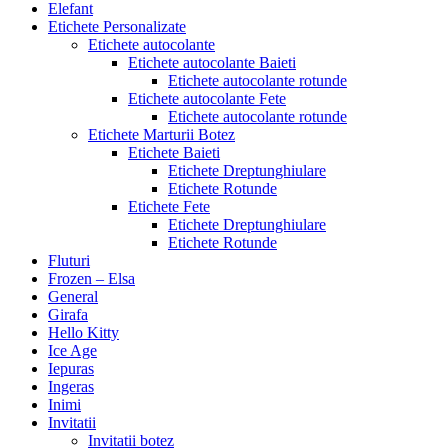
Elefant
Etichete Personalizate
Etichete autocolante
Etichete autocolante Baieti
Etichete autocolante rotunde
Etichete autocolante Fete
Etichete autocolante rotunde
Etichete Marturii Botez
Etichete Baieti
Etichete Dreptunghiulare
Etichete Rotunde
Etichete Fete
Etichete Dreptunghiulare
Etichete Rotunde
Fluturi
Frozen – Elsa
General
Girafa
Hello Kitty
Ice Age
Iepuras
Ingeras
Inimi
Invitatii
Invitatii botez