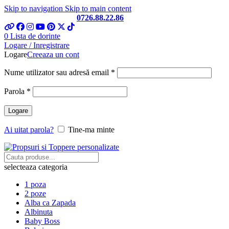
Skip to navigation
Skip to main content
Telefon si Whatsapp
0726.88.22.86
0
Lista de dorinte
Logare / Inregistrare
Logare
Creeaza un cont
Obligatoriu
Nume utilizator sau adresă email
*
Obligatoriu
Parola
*
Logare
Ai uitat parola?
Tine-ma minte
selecteaza categoria
1 poza
2 poze
Alba ca Zapada
Albinuta
Baby Boss