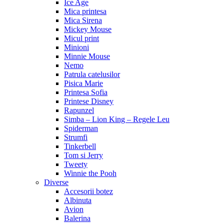
Ice Age
Mica printesa
Mica Sirena
Mickey Mouse
Micul print
Minioni
Minnie Mouse
Nemo
Patrula catelusilor
Pisica Marie
Printesa Sofia
Printese Disney
Rapunzel
Simba – Lion King – Regele Leu
Spiderman
Strumfi
Tinkerbell
Tom si Jerry
Tweety
Winnie the Pooh
Diverse
Accesorii botez
Albinuta
Avion
Balerina