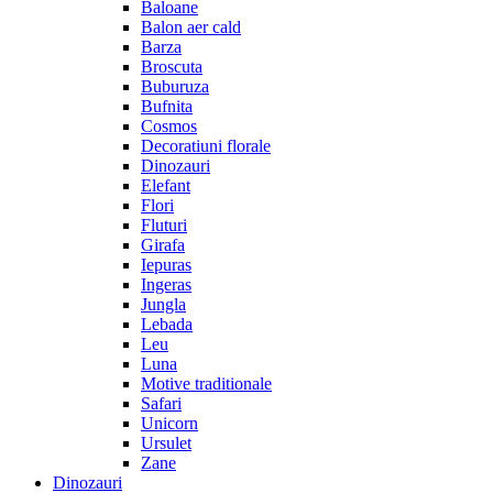
Baloane
Balon aer cald
Barza
Broscuta
Buburuza
Bufnita
Cosmos
Decoratiuni florale
Dinozauri
Elefant
Flori
Fluturi
Girafa
Iepuras
Ingeras
Jungla
Lebada
Leu
Luna
Motive traditionale
Safari
Unicorn
Ursulet
Zane
Dinozauri