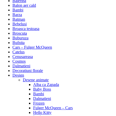
Balerina
Balon aer cald
Bambi
Barza
Batman
Bebelusi
Broasca testoasa
Broscuta
Buburuza
Bufnita
Cars – Fulger McQueen
Catelus
Cenusareasa
Cosmos
Dalmatieni
Decoratiuni florale
Design
Desene animate
Alba ca Zapada
Baby Boss
Bambi
Dalmatieni
Frozen
Fulger McQueen – Cars
Hello Kitty