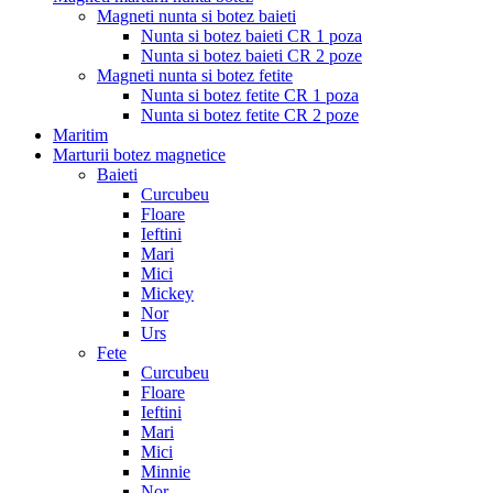
Magneti nunta si botez baieti
Nunta si botez baieti CR 1 poza
Nunta si botez baieti CR 2 poze
Magneti nunta si botez fetite
Nunta si botez fetite CR 1 poza
Nunta si botez fetite CR 2 poze
Maritim
Marturii botez magnetice
Baieti
Curcubeu
Floare
Ieftini
Mari
Mici
Mickey
Nor
Urs
Fete
Curcubeu
Floare
Ieftini
Mari
Mici
Minnie
Nor