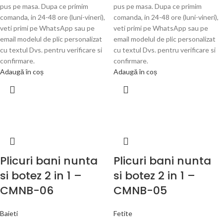
pus pe masa. Dupa ce primim
pus pe masa. Dupa ce primim
comanda, in 24-48 ore (luni-vineri),
comanda, in 24-48 ore (luni-vineri),
veti primi pe WhatsApp sau pe
veti primi pe WhatsApp sau pe
email modelul de plic personalizat
email modelul de plic personalizat
cu textul Dvs. pentru verificare si
cu textul Dvs. pentru verificare si
confirmare.
confirmare.
Adaugă în coș
Adaugă în coș
Plicuri bani nunta
Plicuri bani nunta
si botez 2 in 1 –
si botez 2 in 1 –
CMNB-06
CMNB-05
Baieti
Fetite