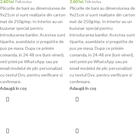
2.60
lei
2.60
lei
TVA inclus
TVA inclus
Plicurile de bani au dimensiunea de
Plicurile de bani au dimensiunea de
9x21cm si sunt realizate din carton
9x21cm si sunt realizate din carton
mat de 250g/mp. In interior au un
mat de 250g/mp. In interior au un
buzunar special pentru
buzunar special pentru
introducerea banilor. Acestea sunt
introducerea banilor. Acestea sunt
tiparite, asamblate si pregatite de
tiparite, asamblate si pregatite de
pus pe masa. Dupa ce primim
pus pe masa. Dupa ce primim
comanda, in 24-48 ore (luni-vineri),
comanda, in 24-48 ore (luni-vineri),
veti primi pe WhatsApp sau pe
veti primi pe WhatsApp sau pe
email modelul de plic personalizat
email modelul de plic personalizat
cu textul Dvs. pentru verificare si
cu textul Dvs. pentru verificare si
confirmare.
confirmare.
Adaugă în coș
Adaugă în coș