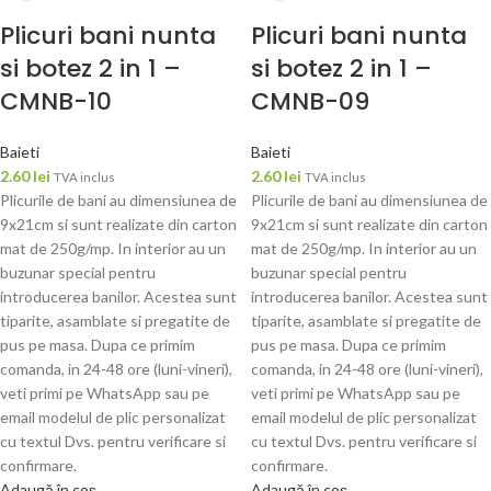
Plicuri bani nunta
Plicuri bani nunta
si botez 2 in 1 –
si botez 2 in 1 –
CMNB-10
CMNB-09
Baieti
Baieti
2.60
lei
2.60
lei
TVA inclus
TVA inclus
Plicurile de bani au dimensiunea de
Plicurile de bani au dimensiunea de
9x21cm si sunt realizate din carton
9x21cm si sunt realizate din carton
mat de 250g/mp. In interior au un
mat de 250g/mp. In interior au un
buzunar special pentru
buzunar special pentru
introducerea banilor. Acestea sunt
introducerea banilor. Acestea sunt
tiparite, asamblate si pregatite de
tiparite, asamblate si pregatite de
pus pe masa. Dupa ce primim
pus pe masa. Dupa ce primim
comanda, in 24-48 ore (luni-vineri),
comanda, in 24-48 ore (luni-vineri),
veti primi pe WhatsApp sau pe
veti primi pe WhatsApp sau pe
email modelul de plic personalizat
email modelul de plic personalizat
cu textul Dvs. pentru verificare si
cu textul Dvs. pentru verificare si
confirmare.
confirmare.
Adaugă în coș
Adaugă în coș