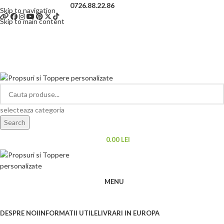
Telefon si Whatsapp
0726.88.22.86
Skip to navigation
Skip to main content
LOGARE / INREGISTRARE
selecteaza categoria
Search
0.00
LEI
MENU
Categorii de produse
DESPRE NOI
INFORMATII UTILE
LIVRARI IN EUROPA