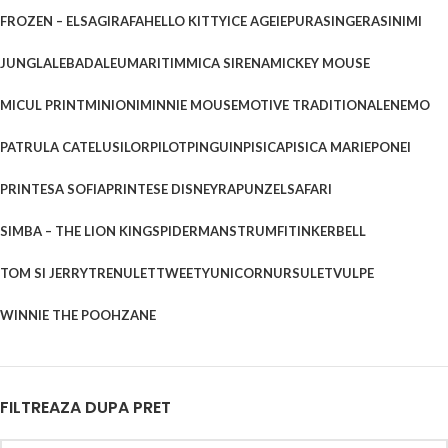
FROZEN – ELSA
GIRAFA
HELLO KITTY
ICE AGE
IEPURAS
INGERAS
INIMI
JUNGLA
LEBADA
LEU
MARITIM
MICA SIRENA
MICKEY MOUSE
MICUL PRINT
MINIONI
MINNIE MOUSE
MOTIVE TRADITIONALE
NEMO
PATRULA CATELUSILOR
PILOT
PINGUIN
PISICA
PISICA MARIE
PONEI
PRINTESA SOFIA
PRINTESE DISNEY
RAPUNZEL
SAFARI
SIMBA – THE LION KING
SPIDERMAN
STRUMFI
TINKERBELL
TOM SI JERRY
TRENULET
TWEETY
UNICORN
URSULET
VULPE
WINNIE THE POOH
ZANE
FILTREAZA DUPA PRET