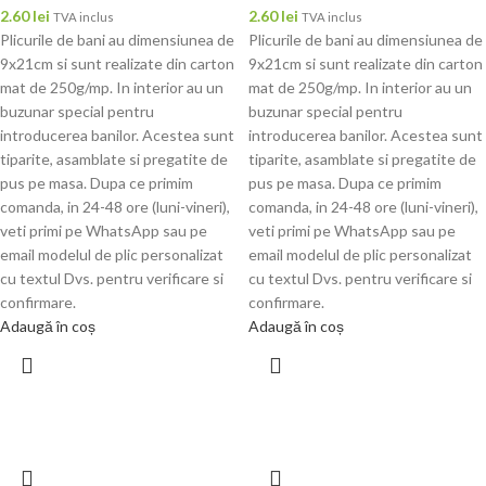
2.60
lei
2.60
lei
TVA inclus
TVA inclus
Plicurile de bani au dimensiunea de
Plicurile de bani au dimensiunea de
9x21cm si sunt realizate din carton
9x21cm si sunt realizate din carton
mat de 250g/mp. In interior au un
mat de 250g/mp. In interior au un
buzunar special pentru
buzunar special pentru
introducerea banilor. Acestea sunt
introducerea banilor. Acestea sunt
tiparite, asamblate si pregatite de
tiparite, asamblate si pregatite de
pus pe masa. Dupa ce primim
pus pe masa. Dupa ce primim
comanda, in 24-48 ore (luni-vineri),
comanda, in 24-48 ore (luni-vineri),
veti primi pe WhatsApp sau pe
veti primi pe WhatsApp sau pe
email modelul de plic personalizat
email modelul de plic personalizat
cu textul Dvs. pentru verificare si
cu textul Dvs. pentru verificare si
confirmare.
confirmare.
Adaugă în coș
Adaugă în coș