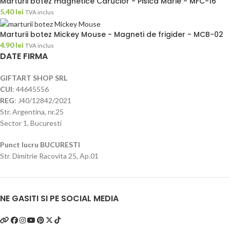
Marturii botez magnetice Carucior - Pisica Marie - MFC-16
5.40
lei
TVA inclus
Marturii botez Mickey Mouse - Magneti de frigider - MCB-02
4.90
lei
TVA inclus
DATE FIRMA
GIFTART SHOP SRL
CUI
: 44645556
REG
: J40/12842/2021
Str. Argentina, nr.25
Sector 1, Bucuresti
Punct lucru BUCURESTI
Str. Dimitrie Racovita 25, Ap.01
NE GASITI SI PE SOCIAL MEDIA