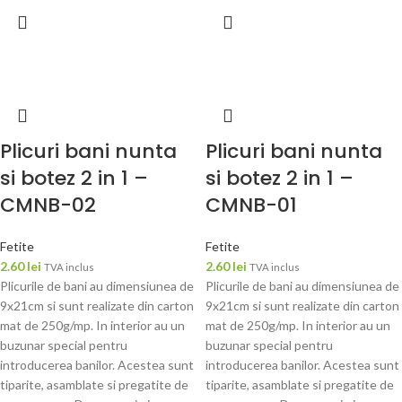
Plicuri bani nunta
Plicuri bani nunta
si botez 2 in 1 –
si botez 2 in 1 –
CMNB-02
CMNB-01
Fetite
Fetite
2.60
lei
2.60
lei
TVA inclus
TVA inclus
Plicurile de bani au dimensiunea de
Plicurile de bani au dimensiunea de
9x21cm si sunt realizate din carton
9x21cm si sunt realizate din carton
mat de 250g/mp. In interior au un
mat de 250g/mp. In interior au un
buzunar special pentru
buzunar special pentru
introducerea banilor. Acestea sunt
introducerea banilor. Acestea sunt
tiparite, asamblate si pregatite de
tiparite, asamblate si pregatite de