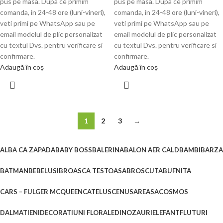
pus pe masa. Dupa ce primim
pus pe masa. Dupa ce primim
comanda, in 24-48 ore (luni-vineri),
comanda, in 24-48 ore (luni-vineri),
veti primi pe WhatsApp sau pe
veti primi pe WhatsApp sau pe
email modelul de plic personalizat
email modelul de plic personalizat
cu textul Dvs. pentru verificare si
cu textul Dvs. pentru verificare si
confirmare.
confirmare.
Adaugă în coș
Adaugă în coș
1
2
3
→
ALBA CA ZAPADA
BABY BOSS
BALERINA
BALON AER CALD
BAMBI
BARZA
BATMAN
BEBELUSI
BROASCA TESTOASA
BROSCUTA
BUFNITA
CARS – FULGER MCQUEEN
CATELUS
CENUSAREASA
COSMOS
DALMATIENI
DECORATIUNI FLORALE
DINOZAURI
ELEFANT
FLUTURI