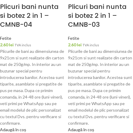
Plicuri bani nunta
Plicuri bani nunta
si botez 2 in 1 –
si botez 2 in 1 –
CMNB-04
CMNB-03
Fetite
Fetite
2.60
lei
2.60
lei
TVA inclus
TVA inclus
Plicurile de bani au dimensiunea de
Plicurile de bani au dimensiunea de
9x21cm si sunt realizate din carton
9x21cm si sunt realizate din carton
mat de 250g/mp. In interior au un
mat de 250g/mp. In interior au un
buzunar special pentru
buzunar special pentru
introducerea banilor. Acestea sunt
introducerea banilor. Acestea sunt
tiparite, asamblate si pregatite de
tiparite, asamblate si pregatite de
pus pe masa. Dupa ce primim
pus pe masa. Dupa ce primim
comanda, in 24-48 ore (luni-vineri),
comanda, in 24-48 ore (luni-vineri),
veti primi pe WhatsApp sau pe
veti primi pe WhatsApp sau pe
email modelul de plic personalizat
email modelul de plic personalizat
cu textul Dvs. pentru verificare si
cu textul Dvs. pentru verificare si
confirmare.
confirmare.
Adaugă în coș
Adaugă în coș