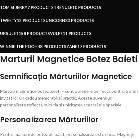
TOM SI JERRY
7 PRODUCTS
TRENULET
0 PRODUCTS
TWEETY
12 PRODUCTS
UNICORN
83 PRODUCTS
URSULET
158 PRODUCTS
VULPE
11 PRODUCTS
WINNIE THE POOH
48 PRODUCTS
ZANE
17 PRODUCTS
Marturii Magnetice Botez Baieti
Semnificația Mărturiilor Magnetice
Marturii magnetice botez baieti – sunt o alegere perfecta pentru a oferi
invitatilor un cadou memorabil si practic. Aceste suveniruri
personalizate reflectă bucuria și unicitatea acestei zile speciale.
Personalizarea Mărturiilor
Pentru mărturii de botez de băiat, personalizarea este cheia. Magneții