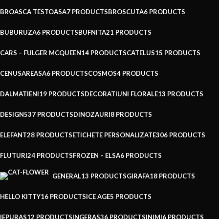
BROASCA TESTOASA
7 PRODUCTS
BROSCUTA
6 PRODUCTS
BUBURUZA
6 PRODUCTS
BUFNITA
21 PRODUCTS
CARS – FULGER MCQUEEN
14 PRODUCTS
CATELUS
15 PRODUCTS
CENUSAREASA
6 PRODUCTS
COSMOS
4 PRODUCTS
DALMATIENI
19 PRODUCTS
DECORATIUNI FLORALE
13 PRODUCTS
DESIGN
537 PRODUCTS
DINOZAURI
8 PRODUCTS
ELEFANT
28 PRODUCTS
ETICHETE PERSONALIZATE
306 PRODUCTS
FLUTURI
24 PRODUCTS
FROZEN – ELSA
6 PRODUCTS
GENERAL
13 PRODUCTS
GIRAFA
18 PRODUCTS
HELLO KITTY
16 PRODUCTS
ICE AGE
5 PRODUCTS
IEPURAS
12 PRODUCTS
INGERAS
36 PRODUCTS
INIMI
6 PRODUCTS