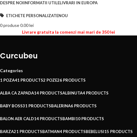
DESPRE NOI
INFORMATII UTILE
LIVRARI IN EUROPA
ETICHETE PERSONALIZATE
NOU
0
produse
0.00
lei
Livrare gratuita la comenzi mai mari de 350 lei
Curcubeu
Categories
1 POZA
41 PRODUCTS
2 POZE
26 PRODUCTS
ALBA CA ZAPADA
14 PRODUCTS
ALBINUTA
4 PRODUCTS
BABY BOSS
31 PRODUCTS
BALERINA
6 PRODUCTS
BALON AER CALD
14 PRODUCTS
BAMBI
10 PRODUCTS
BARZA
21 PRODUCTS
BATMAN
4 PRODUCTS
BEBELUSI
15 PRODUCTS