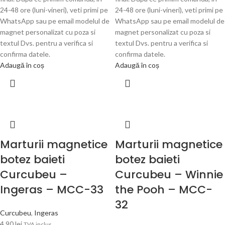
24-48 ore (luni-vineri), veti primi pe
24-48 ore (luni-vineri), veti primi pe
WhatsApp sau pe email modelul de
WhatsApp sau pe email modelul de
magnet personalizat cu poza si
magnet personalizat cu poza si
textul Dvs. pentru a verifica si
textul Dvs. pentru a verifica si
confirma datele.
confirma datele.
Adaugă în coș
Adaugă în coș
Marturii magnetice
Marturii magnetice
botez baieti
botez baieti
Curcubeu –
Curcubeu – Winnie
Ingeras – MCC-33
the Pooh – MCC-
32
Curcubeu
,
Ingeras
4.90
lei
TVA inclus