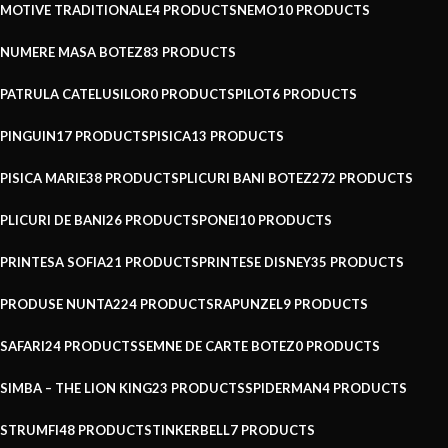
MOTIVE TRADITIONALE
4 PRODUCTS
NEMO
10 PRODUCTS
NUMERE MASA BOTEZ
83 PRODUCTS
PATRULA CATELUSILOR
0 PRODUCTS
PILOT
6 PRODUCTS
PINGUIN
17 PRODUCTS
PISICA
13 PRODUCTS
PISICA MARIE
38 PRODUCTS
PLICURI BANI BOTEZ
272 PRODUCTS
PLICURI DE BANI
26 PRODUCTS
PONEI
10 PRODUCTS
PRINTESA SOFIA
21 PRODUCTS
PRINTESE DISNEY
35 PRODUCTS
PRODUSE NUNTA
224 PRODUCTS
RAPUNZEL
9 PRODUCTS
SAFARI
24 PRODUCTS
SEMNE DE CARTE BOTEZ
0 PRODUCTS
SIMBA – THE LION KING
23 PRODUCTS
SPIDERMAN
4 PRODUCTS
STRUMFI
48 PRODUCTS
TINKERBELL
7 PRODUCTS