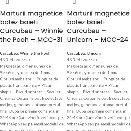
Marturii magnetice
Marturii magnetice
botez baieti
botez baieti
Curcubeu – Winnie
Curcubeu –
the Pooh – MCC-31
Unicorn – MCC-24
Curcubeu
,
Winnie the Pooh
Curcubeu
,
Unicorn
4.90
lei
4.90
lei
TVA inclus
TVA inclus
Magnetii au dimensiunea de
Magnetii au dimensiunea de
9.5×6cm, grosimea de 1mm.
9.5×6cm, grosimea de 1mm.
Optiuni ambalare: – Pungute de
Optiuni ambalare: – Pungute de
plastic transparente – Plicuri
plastic transparente – Plicuri
simple – Plicuri printate – Saculeti
simple – Plicuri printate – Saculeti
Organza Optiunile pot fi selectate
Organza Optiunile pot fi selectate
mai jos, generand automat pretul
mai jos, generand automat pretul
final. Dupa ce primim comanda, in
final. Dupa ce primim comanda, in
24-48 ore (luni-vineri), veti primi pe
24-48 ore (luni-vineri), veti primi pe
WhatsApp sau pe email modelul de
WhatsApp sau pe email modelul de
magnet personalizat cu poza si
magnet personalizat cu poza si