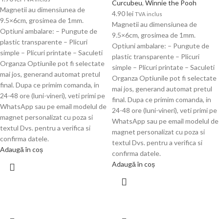
Curcubeu
,
Winnie the Pooh
Magnetii au dimensiunea de
4.90
lei
TVA inclus
9.5×6cm, grosimea de 1mm.
Magnetii au dimensiunea de
Optiuni ambalare: – Pungute de
9.5×6cm, grosimea de 1mm.
plastic transparente – Plicuri
Optiuni ambalare: – Pungute de
simple – Plicuri printate – Saculeti
plastic transparente – Plicuri
Organza Optiunile pot fi selectate
simple – Plicuri printate – Saculeti
mai jos, generand automat pretul
Organza Optiunile pot fi selectate
final. Dupa ce primim comanda, in
mai jos, generand automat pretul
24-48 ore (luni-vineri), veti primi pe
final. Dupa ce primim comanda, in
WhatsApp sau pe email modelul de
24-48 ore (luni-vineri), veti primi pe
magnet personalizat cu poza si
WhatsApp sau pe email modelul de
textul Dvs. pentru a verifica si
magnet personalizat cu poza si
confirma datele.
textul Dvs. pentru a verifica si
Adaugă în coș
confirma datele.
Adaugă în coș