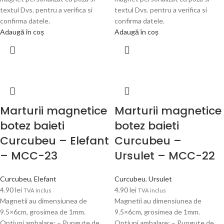
textul Dvs. pentru a verifica si
textul Dvs. pentru a verifica si
confirma datele.
confirma datele.
Adaugă în coș
Adaugă în coș
Marturii magnetice
Marturii magnetice
botez baieti
botez baieti
Curcubeu – Elefant
Curcubeu –
– MCC-23
Ursulet – MCC-22
Curcubeu
,
Elefant
Curcubeu
,
Ursulet
4.90
lei
4.90
lei
TVA inclus
TVA inclus
Magnetii au dimensiunea de
Magnetii au dimensiunea de
9.5×6cm, grosimea de 1mm.
9.5×6cm, grosimea de 1mm.
Optiuni ambalare: – Pungute de
Optiuni ambalare: – Pungute de