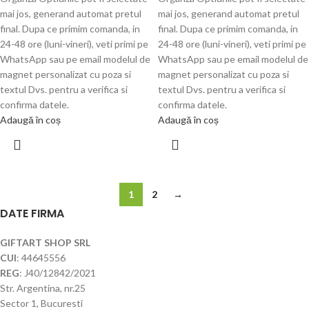
mai jos, generand automat pretul
mai jos, generand automat pretul
final. Dupa ce primim comanda, in
final. Dupa ce primim comanda, in
24-48 ore (luni-vineri), veti primi pe
24-48 ore (luni-vineri), veti primi pe
WhatsApp sau pe email modelul de
WhatsApp sau pe email modelul de
magnet personalizat cu poza si
magnet personalizat cu poza si
textul Dvs. pentru a verifica si
textul Dvs. pentru a verifica si
confirma datele.
confirma datele.
Adaugă în coș
Adaugă în coș
1
2
→
DATE FIRMA
GIFTART SHOP SRL
CUI
: 44645556
REG
: J40/12842/2021
Str. Argentina, nr.25
Sector 1, Bucuresti