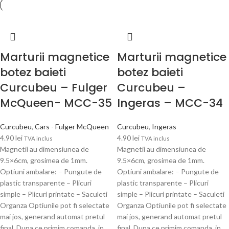
Marturii magnetice
Marturii magnetice
botez baieti
botez baieti
Curcubeu – Fulger
Curcubeu –
McQueen- MCC-35
Ingeras – MCC-34
Curcubeu
,
Cars - Fulger McQueen
Curcubeu
,
Ingeras
4.90
lei
4.90
lei
TVA inclus
TVA inclus
Magnetii au dimensiunea de
Magnetii au dimensiunea de
9.5×6cm, grosimea de 1mm.
9.5×6cm, grosimea de 1mm.
Optiuni ambalare: – Pungute de
Optiuni ambalare: – Pungute de
plastic transparente – Plicuri
plastic transparente – Plicuri
simple – Plicuri printate – Saculeti
simple – Plicuri printate – Saculeti
Organza Optiunile pot fi selectate
Organza Optiunile pot fi selectate
mai jos, generand automat pretul
mai jos, generand automat pretul
final. Dupa ce primim comanda, in
final. Dupa ce primim comanda, in