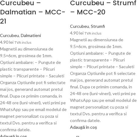
Curcubeu –
Curcubeu – Strumf
Dalmatian – MCC-
– MCC-20
21
Curcubeu
,
Strumfi
4.90
lei
TVA inclus
Curcubeu
,
Dalmatieni
Magnetii au dimensiunea de
4.90
lei
TVA inclus
9.5×6cm, grosimea de 1mm.
Magnetii au dimensiunea de
Optiuni ambalare: – Pungute de
9.5×6cm, grosimea de 1mm.
plastic transparente – Plicuri
Optiuni ambalare: – Pungute de
simple – Plicuri printate – Saculeti
plastic transparente – Plicuri
Organza Optiunile pot fi selectate
simple – Plicuri printate – Saculeti
mai jos, generand automat pretul
Organza Optiunile pot fi selectate
final. Dupa ce primim comanda, in
mai jos, generand automat pretul
24-48 ore (luni-vineri), veti primi pe
final. Dupa ce primim comanda, in
WhatsApp sau pe email modelul de
24-48 ore (luni-vineri), veti primi pe
magnet personalizat cu poza si
WhatsApp sau pe email modelul de
textul Dvs. pentru a verifica si
magnet personalizat cu poza si
confirma datele.
textul Dvs. pentru a verifica si
Adaugă în coș
confirma datele.
Adaugă în coș