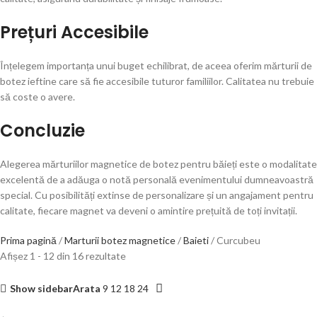
Prețuri Accesibile
Înțelegem importanța unui buget echilibrat, de aceea oferim mărturii de
botez ieftine care să fie accesibile tuturor familiilor. Calitatea nu trebuie
să coste o avere.
Concluzie
Alegerea mărturiilor magnetice de botez pentru băieți este o modalitate
excelentă de a adăuga o notă personală evenimentului dumneavoastră
special. Cu posibilități extinse de personalizare și un angajament pentru
calitate, fiecare magnet va deveni o amintire prețuită de toți invitații.
Prima pagină
Marturii botez magnetice
Baieti
Curcubeu
Afișez 1 - 12 din 16 rezultate
Show sidebar
Arata
9
12
18
24