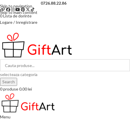
Telefon si Whatsapp
0726.88.22.86
Skip to navigation
Skip to main content
0
Lista de dorinte
Logare / Inregistrare
selecteaza categoria
Search
0
produse
0.00
lei
Menu
Categorii de produse