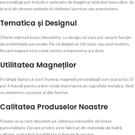
personalizați pot include o varietate de imagini și simboluri masculine, de
la eroi din desene animate la simboluri sportive sau aventuriere.
Tematica și Designul
Oferim mărturii botez deosebite, cu design-uri care pot varia în funcție
de preferințele personale. Fie că alegeți un stil clasic sau unul modern,
fiecare magnet este creat pentru a impresiona și a dura.
Utilitatea Magneților
Pe lângă faptul că sunt frumoși, magneții personalizați sunt și practici. Ei
pot fi folosiți pentru a ține notițe importante pe suprafețe metalice, fiind
un memento constant al zilei festive.
Calitatea Produselor Noastre
Punem un accent deosebit pe calitatea mărturiilor de botez
personalizate. Fiecare produs este fabricat din materiale de înaltă
calitate, asigurând durabilitate și finisaje frumoase.