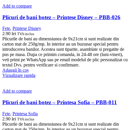
Add to compare
Plicuri de bani botez – Printese Disney – PBB-026
Fete
,
Printese Disney
2.90
lei
TVA inclus
Plicurile de bani au dimensiunea de 9x21cm si sunt realizate din
carton mat de 250g/mp. In interior au un buzunar special pentru
introducerea banilor. Acestea sunt tiparite, asamblate si pregatite de
pus pe masa. Dupa ce primim comanda, in 24-48 ore (luni-vineri),
veti primi pe WhatsApp sau pe email modelul de plic personalizat cu
textul Dvs. pentru verificare si confirmare.
Adaugă în coș
Vizualizare rapida
Add to compare
Plicuri de bani botez – Printesa Sofia – PBB-011
Fete
,
Printesa Sofia
2.90
lei
TVA inclus
Plicurile de bani au dimensiunea de 9x21cm si sunt realizate din
carton mat de 250g/mp. In interior au un buzunar special pentru