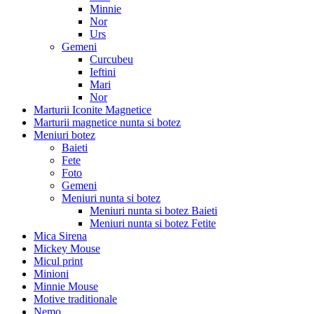
Minnie
Nor
Urs
Gemeni
Curcubeu
Ieftini
Mari
Nor
Marturii Iconite Magnetice
Marturii magnetice nunta si botez
Meniuri botez
Baieti
Fete
Foto
Gemeni
Meniuri nunta si botez
Meniuri nunta si botez Baieti
Meniuri nunta si botez Fetite
Mica Sirena
Mickey Mouse
Micul print
Minioni
Minnie Mouse
Motive traditionale
Nemo