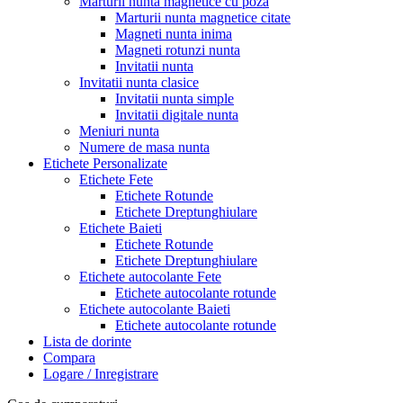
Marturii nunta magnetice cu poza
Marturii nunta magnetice citate
Magneti nunta inima
Magneti rotunzi nunta
Invitatii nunta
Invitatii nunta clasice
Invitatii nunta simple
Invitatii digitale nunta
Meniuri nunta
Numere de masa nunta
Etichete Personalizate
Etichete Fete
Etichete Rotunde
Etichete Dreptunghiulare
Etichete Baieti
Etichete Rotunde
Etichete Dreptunghiulare
Etichete autocolante Fete
Etichete autocolante rotunde
Etichete autocolante Baieti
Etichete autocolante rotunde
Lista de dorinte
Compara
Logare / Inregistrare