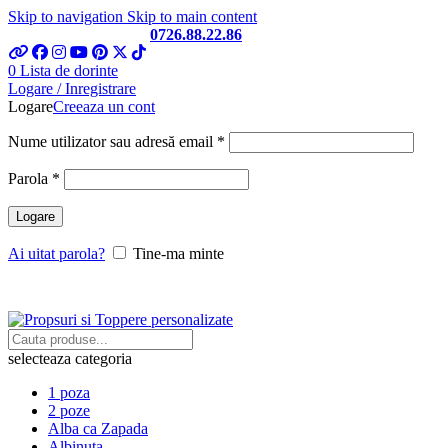
Skip to navigation
Skip to main content
Telefon si Whatsapp
0726.88.22.86
0
Lista de dorinte
Logare / Inregistrare
Logare
Creeaza un cont
Obligatoriu
Nume utilizator sau adresă email
*
Obligatoriu
Parola
*
Logare
Ai uitat parola?
Tine-ma minte
selecteaza categoria
1 poza
2 poze
Alba ca Zapada
Albinuta