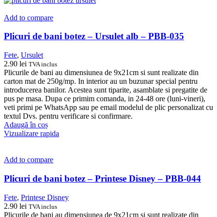
Add to compare
Plicuri de bani botez – Ursulet alb – PBB-035
Fete
,
Ursulet
2.90
lei
TVA inclus
Plicurile de bani au dimensiunea de 9x21cm si sunt realizate din
carton mat de 250g/mp. In interior au un buzunar special pentru
introducerea banilor. Acestea sunt tiparite, asamblate si pregatite de
pus pe masa. Dupa ce primim comanda, in 24-48 ore (luni-vineri),
veti primi pe WhatsApp sau pe email modelul de plic personalizat cu
textul Dvs. pentru verificare si confirmare.
Adaugă în coș
Vizualizare rapida
Add to compare
Plicuri de bani botez – Printese Disney – PBB-044
Fete
,
Printese Disney
2.90
lei
TVA inclus
Plicurile de bani au dimensiunea de 9x21cm si sunt realizate din