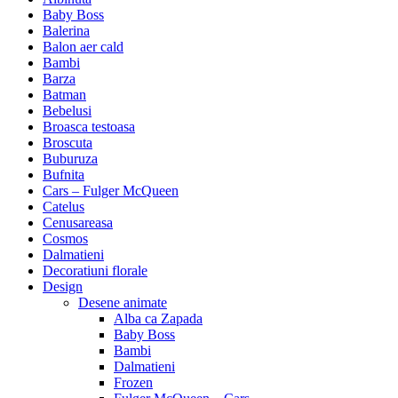
Baby Boss
Balerina
Balon aer cald
Bambi
Barza
Batman
Bebelusi
Broasca testoasa
Broscuta
Buburuza
Bufnita
Cars – Fulger McQueen
Catelus
Cenusareasa
Cosmos
Dalmatieni
Decoratiuni florale
Design
Desene animate
Alba ca Zapada
Baby Boss
Bambi
Dalmatieni
Frozen