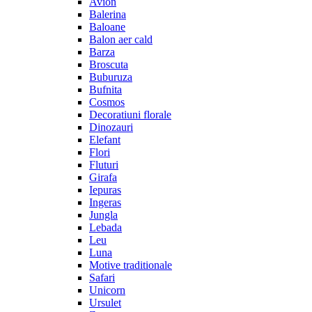
Avion
Balerina
Baloane
Balon aer cald
Barza
Broscuta
Buburuza
Bufnita
Cosmos
Decoratiuni florale
Dinozauri
Elefant
Flori
Fluturi
Girafa
Iepuras
Ingeras
Jungla
Lebada
Leu
Luna
Motive traditionale
Safari
Unicorn
Ursulet