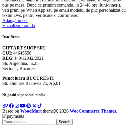
pus pe masa. Dupa ce primim comanda, in 24-48 ore (luni-vineri),
veti primi pe WhatsApp sau pe email modelul de plic personalizat cu
textul Dvs. pentru verificare si confirmare.
Adaugă în coș
Vizualizare rapida
Date firma
GIFTART SHOP SRL
CUI
: 44645556
REG
: J40/12842/2021
Str. Argentina, nr.25
Sector 1, Bucuresti
Punct lucru BUCURESTI
Str. Dimitrie Racovita 25, Ap.01
Ne gasiti si pe social media
Based on
WoodMart
theme
2026
WooCommerce Themes
.
Search