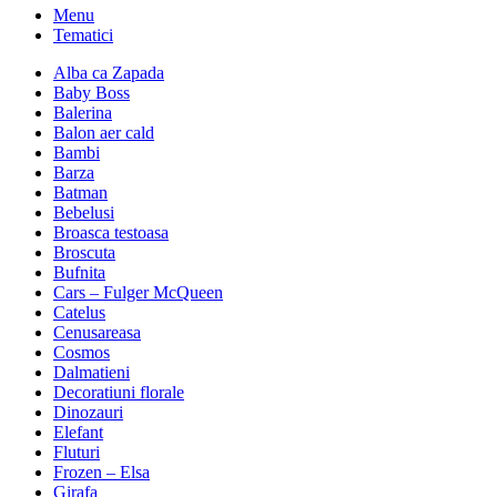
Menu
Tematici
Alba ca Zapada
Baby Boss
Balerina
Balon aer cald
Bambi
Barza
Batman
Bebelusi
Broasca testoasa
Broscuta
Bufnita
Cars – Fulger McQueen
Catelus
Cenusareasa
Cosmos
Dalmatieni
Decoratiuni florale
Dinozauri
Elefant
Fluturi
Frozen – Elsa
Girafa