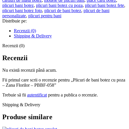
carduri de masa botez
,
modele de plicuri bani
,
place card botez
,
cu
plicuri bani botez
,
plicuri bani botez cu poza
,
plicuri bani botez fete
,
poza
plicuri bani botez foto
,
plicuri de bani botez
,
plicuri de bani
-
personalizate
,
plicuri pentru bani
Zana
Distribuie pe:
Florilor
-
Recenzii (0)
PBBF-
Shipping & Delivery
058
Recenzii (0)
Recenzii
Nu există recenzii până acum.
Fii primul care scrii o recenzie pentru „Plicuri de bani botez cu poza
– Zana Florilor – PBBF-058”
Trebuie să fii
autentificat
pentru a publica o recenzie.
Shipping & Delivery
Produse similare