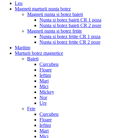
Leu
Magneti marturii nunta botez
Magneti nunta si botez baieti
Nunta si botez baieti CR 1 poza
Nunta si botez baieti CR 2 poze
Magneti nunta si botez fetite
Nunta si botez fetite CR 1 poza
Nunta si botez fetite CR 2 poze
Maritim
Marturii botez magnetice
Baieti
Curcubeu
Floare
Ieftini
Mari
Mici
Mickey
Nor
Urs
Fete
Curcubeu
Floare
Ieftini
Mari
Mici