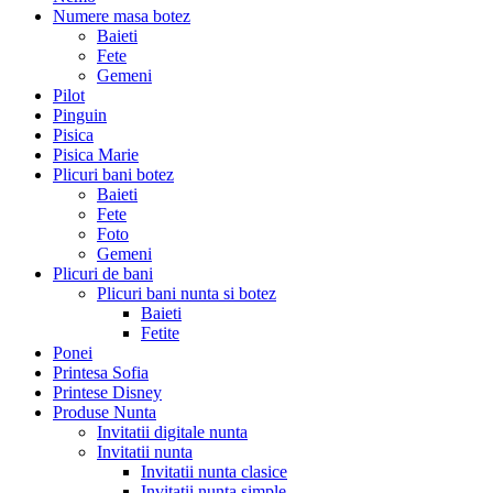
Numere masa botez
Baieti
Fete
Gemeni
Pilot
Pinguin
Pisica
Pisica Marie
Plicuri bani botez
Baieti
Fete
Foto
Gemeni
Plicuri de bani
Plicuri bani nunta si botez
Baieti
Fetite
Ponei
Printesa Sofia
Printese Disney
Produse Nunta
Invitatii digitale nunta
Invitatii nunta
Invitatii nunta clasice
Invitatii nunta simple