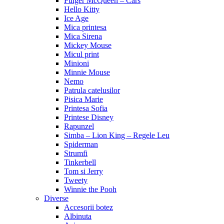
Fulger McQueen – Cars
Hello Kitty
Ice Age
Mica printesa
Mica Sirena
Mickey Mouse
Micul print
Minioni
Minnie Mouse
Nemo
Patrula catelusilor
Pisica Marie
Printesa Sofia
Printese Disney
Rapunzel
Simba – Lion King – Regele Leu
Spiderman
Strumfi
Tinkerbell
Tom si Jerry
Tweety
Winnie the Pooh
Diverse
Accesorii botez
Albinuta