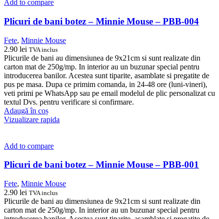
Add to compare
Plicuri de bani botez – Minnie Mouse – PBB-004
Fete
,
Minnie Mouse
2.90
lei
TVA inclus
Plicurile de bani au dimensiunea de 9x21cm si sunt realizate din
carton mat de 250g/mp. In interior au un buzunar special pentru
introducerea banilor. Acestea sunt tiparite, asamblate si pregatite de
pus pe masa. Dupa ce primim comanda, in 24-48 ore (luni-vineri),
veti primi pe WhatsApp sau pe email modelul de plic personalizat cu
textul Dvs. pentru verificare si confirmare.
Adaugă în coș
Vizualizare rapida
Add to compare
Plicuri de bani botez – Minnie Mouse – PBB-001
Fete
,
Minnie Mouse
2.90
lei
TVA inclus
Plicurile de bani au dimensiunea de 9x21cm si sunt realizate din
carton mat de 250g/mp. In interior au un buzunar special pentru
introducerea banilor. Acestea sunt tiparite, asamblate si pregatite de