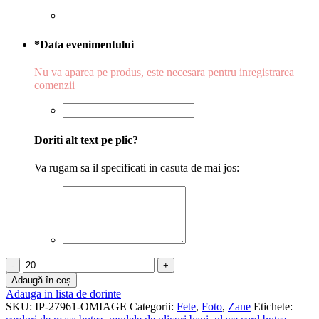
*
Data evenimentului
Nu va aparea pe produs, este necesara pentru inregistrarea
comenzii
Doriti alt text pe plic?
Va rugam sa il specificati in casuta de mai jos:
Cantitate
Plicuri
Adaugă în coș
de
Adauga in lista de dorinte
bani
SKU:
IP-27961-OMIAGE
Categorii:
Fete
,
Foto
,
Zane
Etichete:
botez