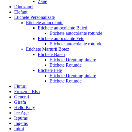
Zane
Dinozauri
Elefant
Etichete Personalizate
Etichete autocolante
Etichete autocolante Baieti
Etichete autocolante rotunde
Etichete autocolante Fete
Etichete autocolante rotunde
Etichete Marturii Botez
Etichete Baieti
Etichete Dreptunghiulare
Etichete Rotunde
Etichete Fete
Etichete Dreptunghiulare
Etichete Rotunde
Fluturi
Frozen – Elsa
General
Girafa
Hello Kitty
Ice Age
Iepuras
Ingeras
Inimi