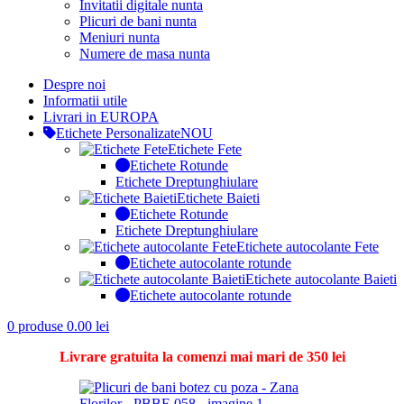
Invitatii digitale nunta
Plicuri de bani nunta
Meniuri nunta
Numere de masa nunta
Despre noi
Informatii utile
Livrari in EUROPA
Etichete Personalizate
NOU
Etichete Fete
Etichete Rotunde
Etichete Dreptunghiulare
Etichete Baieti
Etichete Rotunde
Etichete Dreptunghiulare
Etichete autocolante Fete
Etichete autocolante rotunde
Etichete autocolante Baieti
Etichete autocolante rotunde
0
produse
0.00
lei
Livrare gratuita la comenzi mai mari de 350 lei