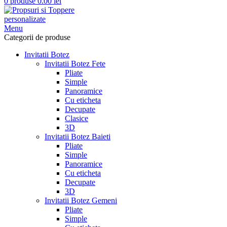
0
produse
0.00
lei
Menu
Categorii de produse
Invitatii Botez
Invitatii Botez Fete
Pliate
Simple
Panoramice
Cu eticheta
Decupate
Clasice
3D
Invitatii Botez Baieti
Pliate
Simple
Panoramice
Cu eticheta
Decupate
3D
Invitatii Botez Gemeni
Pliate
Simple