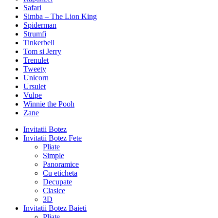
Safari
Simba – The Lion King
Spiderman
Strumfi
Tinkerbell
Tom si Jerry
Trenulet
Tweety
Unicorn
Ursulet
Vulpe
Winnie the Pooh
Zane
Invitatii Botez
Invitatii Botez Fete
Pliate
Simple
Panoramice
Cu eticheta
Decupate
Clasice
3D
Invitatii Botez Baieti
Pliate