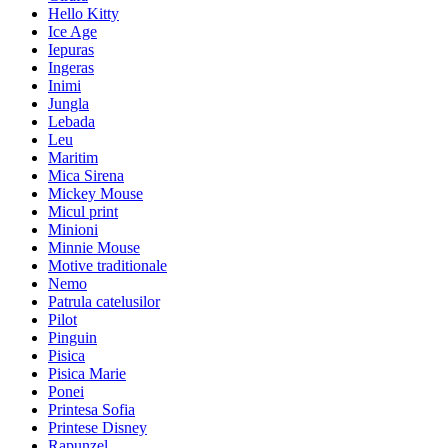
Hello Kitty
Ice Age
Iepuras
Ingeras
Inimi
Jungla
Lebada
Leu
Maritim
Mica Sirena
Mickey Mouse
Micul print
Minioni
Minnie Mouse
Motive traditionale
Nemo
Patrula catelusilor
Pilot
Pinguin
Pisica
Pisica Marie
Ponei
Printesa Sofia
Printese Disney
Rapunzel