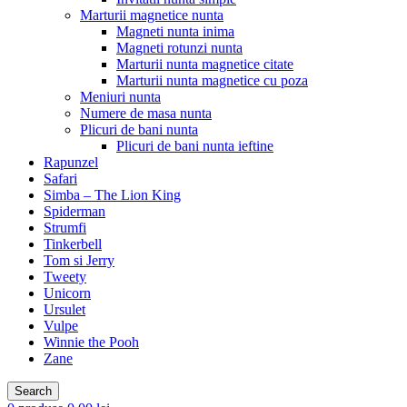
Marturii magnetice nunta
Magneti nunta inima
Magneti rotunzi nunta
Marturii nunta magnetice citate
Marturii nunta magnetice cu poza
Meniuri nunta
Numere de masa nunta
Plicuri de bani nunta
Plicuri de bani nunta ieftine
Rapunzel
Safari
Simba – The Lion King
Spiderman
Strumfi
Tinkerbell
Tom si Jerry
Tweety
Unicorn
Ursulet
Vulpe
Winnie the Pooh
Zane
Search