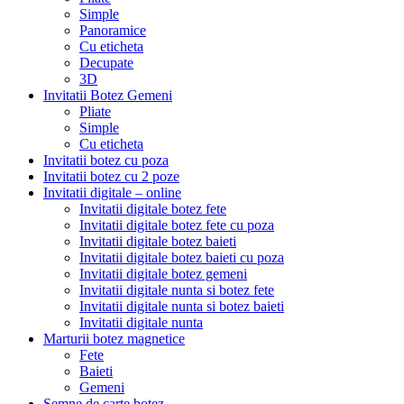
Simple
Panoramice
Cu eticheta
Decupate
3D
Invitatii Botez Gemeni
Pliate
Simple
Cu eticheta
Invitatii botez cu poza
Invitatii botez cu 2 poze
Invitatii digitale – online
Invitatii digitale botez fete
Invitatii digitale botez fete cu poza
Invitatii digitale botez baieti
Invitatii digitale botez baieti cu poza
Invitatii digitale botez gemeni
Invitatii digitale nunta si botez fete
Invitatii digitale nunta si botez baieti
Invitatii digitale nunta
Marturii botez magnetice
Fete
Baieti
Gemeni
Semne de carte botez