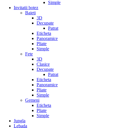
Simple
Invitatii botez
Baieti
3D
Decupate
Patrat
Eticheta
Panoramice
Pliate
Simple
Fete
3D
Clasice
Decupate
Patrat
Eticheta
Panoramice
Pliate
Simple
Gemeni
Eticheta
Pliate
Simple
Jungla
Lebada