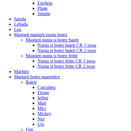
Eticheta
Pliate
Simple
Jungla
Lebada
Leu
Magneti marturii nunta botez
Magneti nunta si botez baieti
Nunta si botez baieti CR 1 poza
Nunta si botez baieti CR 2 poze
Magneti nunta si botez fetite
Nunta si botez fetite CR 1 poza
Nunta si botez fetite CR 2 poze
Maritim
Marturii botez magnetice
Baieti
Curcubeu
Floare
Ieftini
Mari
Mici
Mickey
Nor
Urs
Fete