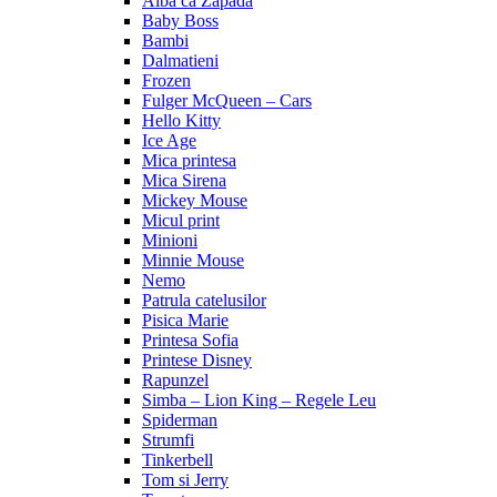
Alba ca Zapada
Baby Boss
Bambi
Dalmatieni
Frozen
Fulger McQueen – Cars
Hello Kitty
Ice Age
Mica printesa
Mica Sirena
Mickey Mouse
Micul print
Minioni
Minnie Mouse
Nemo
Patrula catelusilor
Pisica Marie
Printesa Sofia
Printese Disney
Rapunzel
Simba – Lion King – Regele Leu
Spiderman
Strumfi
Tinkerbell
Tom si Jerry