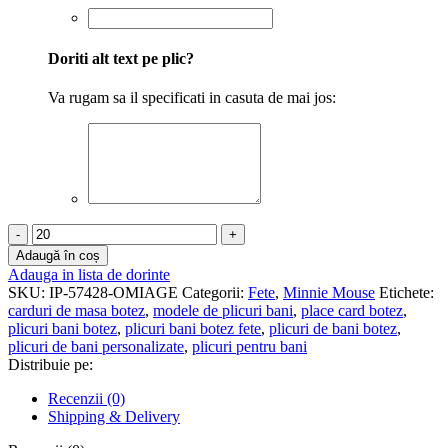
Doriti alt text pe plic?
Va rugam sa il specificati in casuta de mai jos:
Cantitate
Plicuri
Adaugă în coș
de
Adauga in lista de dorinte
bani
SKU:
IP-57428-OMIAGE
Categorii:
Fete
,
Minnie Mouse
Etichete:
botez
carduri de masa botez
,
modele de plicuri bani
,
place card botez
,
-
plicuri bani botez
,
plicuri bani botez fete
,
plicuri de bani botez
,
Minnie
plicuri de bani personalizate
,
plicuri pentru bani
Mouse
Distribuie pe:
-
PBB-
Recenzii (0)
004
Shipping & Delivery