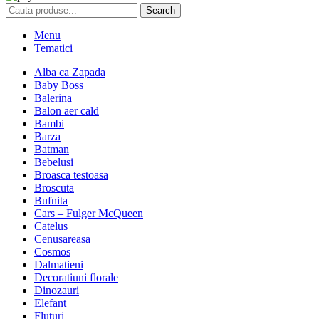
Search
Menu
Tematici
Alba ca Zapada
Baby Boss
Balerina
Balon aer cald
Bambi
Barza
Batman
Bebelusi
Broasca testoasa
Broscuta
Bufnita
Cars – Fulger McQueen
Catelus
Cenusareasa
Cosmos
Dalmatieni
Decoratiuni florale
Dinozauri
Elefant
Fluturi