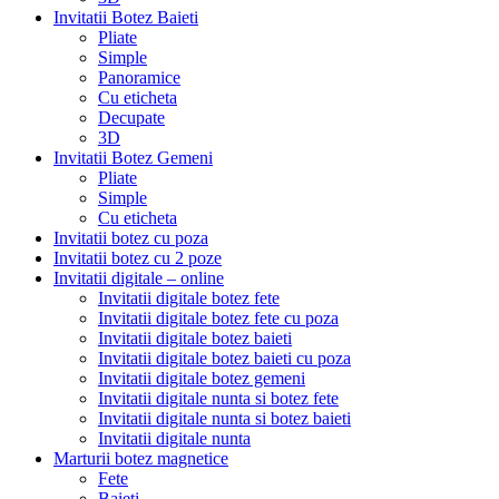
Invitatii Botez Baieti
Pliate
Simple
Panoramice
Cu eticheta
Decupate
3D
Invitatii Botez Gemeni
Pliate
Simple
Cu eticheta
Invitatii botez cu poza
Invitatii botez cu 2 poze
Invitatii digitale – online
Invitatii digitale botez fete
Invitatii digitale botez fete cu poza
Invitatii digitale botez baieti
Invitatii digitale botez baieti cu poza
Invitatii digitale botez gemeni
Invitatii digitale nunta si botez fete
Invitatii digitale nunta si botez baieti
Invitatii digitale nunta
Marturii botez magnetice
Fete
Baieti