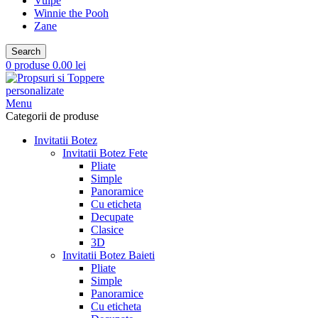
Vulpe
Winnie the Pooh
Zane
Search
0
produse
0.00
lei
Menu
Categorii de produse
Invitatii Botez
Invitatii Botez Fete
Pliate
Simple
Panoramice
Cu eticheta
Decupate
Clasice
3D
Invitatii Botez Baieti
Pliate
Simple
Panoramice
Cu eticheta