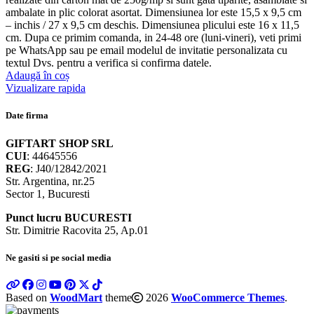
ambalate in plic colorat asortat. Dimensiunea lor este 15,5 x 9,5 cm
– inchis / 27 x 9,5 cm deschis. Dimensiunea plicului este 16 x 11,5
cm. Dupa ce primim comanda, in 24-48 ore (luni-vineri), veti primi
pe WhatsApp sau pe email modelul de invitatie personalizata cu
textul Dvs. pentru a verifica si confirma datele.
Adaugă în coș
Vizualizare rapida
Date firma
GIFTART SHOP SRL
CUI
: 44645556
REG
: J40/12842/2021
Str. Argentina, nr.25
Sector 1, Bucuresti
Punct lucru BUCURESTI
Str. Dimitrie Racovita 25, Ap.01
Ne gasiti si pe social media
Based on
WoodMart
theme
2026
WooCommerce Themes
.