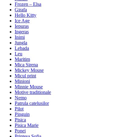
Frozen – Elsa
Girafa
Hello Kitty
Ice Age
Iepuras
Ingeras
Inimi
Jungla
Lebada
Leu
Maritim
Mica Sirena
Mickey Mouse
Micul print
Minioni
Minnie Mouse
Motive traditionale
Nemo
Patrula catelusilor
Pilot
Pinguin
Pisica
Pisica Marie
Ponei
Printesa Sofia