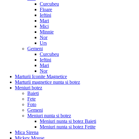
Curcubeu
Floare
Ieftini
Mari
Mici
Minnie
Nor
Urs
Gemeni
Curcubeu
Ieftini
Mari
Nor
Marturii Iconite Magnetice
Marturii magnetice nunta si botez
Meniuri botez
Baieti
Fete
Foto
Gemeni
Meniuri nunta si botez
Meniuri nunta si botez Baieti
Meniuri nunta si botez Fetite
Mica Sirena
Mickey Mouse