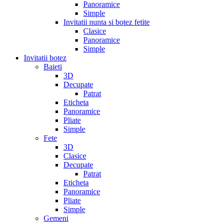
Panoramice
Simple
Invitatii nunta si botez fetite
Clasice
Panoramice
Simple
Invitatii botez
Baieti
3D
Decupate
Patrat
Eticheta
Panoramice
Pliate
Simple
Fete
3D
Clasice
Decupate
Patrat
Eticheta
Panoramice
Pliate
Simple
Gemeni