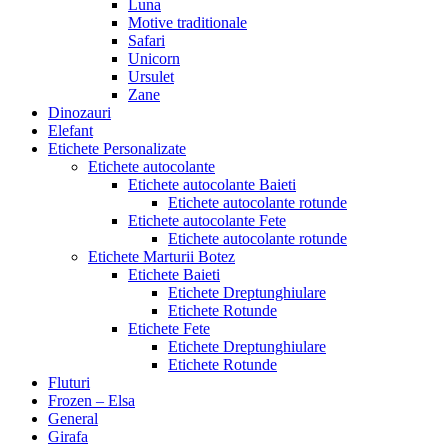
Luna
Motive traditionale
Safari
Unicorn
Ursulet
Zane
Dinozauri
Elefant
Etichete Personalizate
Etichete autocolante
Etichete autocolante Baieti
Etichete autocolante rotunde
Etichete autocolante Fete
Etichete autocolante rotunde
Etichete Marturii Botez
Etichete Baieti
Etichete Dreptunghiulare
Etichete Rotunde
Etichete Fete
Etichete Dreptunghiulare
Etichete Rotunde
Fluturi
Frozen – Elsa
General
Girafa