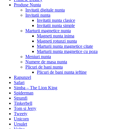
Produse Nunta
Invitatii digitale nunta
Invitatii nunta
Invitatii nunta clasice
Invitatii nunta simple
Marturii magnetice nunta
Magneti nunta inima
Magneti rotunzi nunta
Marturii nunta magnetice citate
Marturii nunta magnetice cu poza
Meniuri nunta
Numere de masa nunta
Plicuri de bani nunta
Plicuri de bani nunta ieftine
Rapunzel
Safari
Simba – The Lion King
Spiderman
Strumfi
Tinkerbell
Tom si Jerry
Tweety
Unicorn
Ursulet