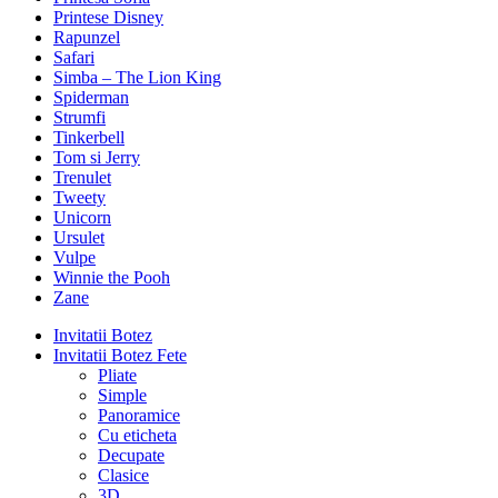
Printese Disney
Rapunzel
Safari
Simba – The Lion King
Spiderman
Strumfi
Tinkerbell
Tom si Jerry
Trenulet
Tweety
Unicorn
Ursulet
Vulpe
Winnie the Pooh
Zane
Invitatii Botez
Invitatii Botez Fete
Pliate
Simple
Panoramice
Cu eticheta
Decupate
Clasice
3D