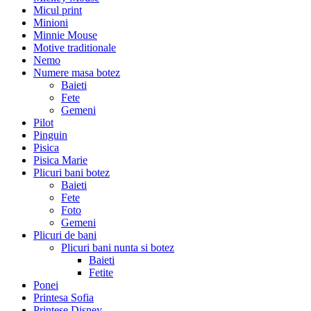
Micul print
Minioni
Minnie Mouse
Motive traditionale
Nemo
Numere masa botez
Baieti
Fete
Gemeni
Pilot
Pinguin
Pisica
Pisica Marie
Plicuri bani botez
Baieti
Fete
Foto
Gemeni
Plicuri de bani
Plicuri bani nunta si botez
Baieti
Fetite
Ponei
Printesa Sofia
Printese Disney