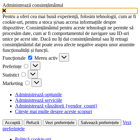
Administrează consimțământul
Pentru a oferi cea mai bună experiență, folosim tehnologii, cum ar fi
cookie-uri, pentru a stoca și/sau accesa informațiile despre
dispozitive. Consimțământul pentru aceste tehnologii ne permite să
procesăm date, cum ar fi comportamentul de navigare sau ID-uri
unice pe acest site. Dacă nu îți dai consimțământul sau îți retragi
consimțământul dat poate avea afecte negative asupra unor anumite
funcționalități și funcții.
Funcționale
Funcționale
Mereu activ
Preferințe
Preferințe
Statistici
Statistici
Marketing
Marketing
Administrează opțiunile
Administrează serviciile
Administrează vânzătorii {vendor_count}
Citește mai multe despre aceste scopuri
Vezi
Acceptă
Refuză
Vezi preferințele
Salvează preferințele
preferințele
Politică cookie-uri