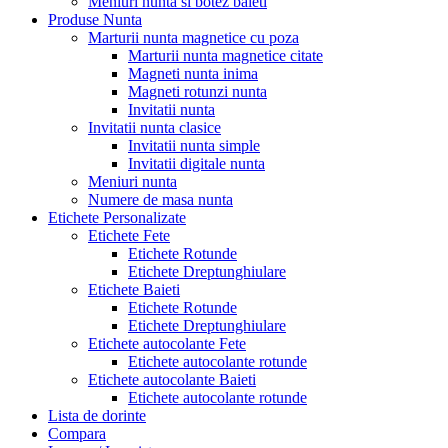
Meniuri nunta si botez baieti
Produse Nunta
Marturii nunta magnetice cu poza
Marturii nunta magnetice citate
Magneti nunta inima
Magneti rotunzi nunta
Invitatii nunta
Invitatii nunta clasice
Invitatii nunta simple
Invitatii digitale nunta
Meniuri nunta
Numere de masa nunta
Etichete Personalizate
Etichete Fete
Etichete Rotunde
Etichete Dreptunghiulare
Etichete Baieti
Etichete Rotunde
Etichete Dreptunghiulare
Etichete autocolante Fete
Etichete autocolante rotunde
Etichete autocolante Baieti
Etichete autocolante rotunde
Lista de dorinte
Compara