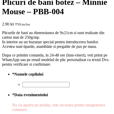
Plicuri de bani botez – Minnie
Mouse – PBB-004
2.90
lei
TVA inclus
Plicurile de bani au dimensiunea de 9x21cm si sunt realizate din
carton mat de 250g/mp.
In interior au un buzunar special pentru introducerea banilor.
Acestea sunt tiparite, asamblate si pregatite de pus pe masa.
Dupa ce primim comanda, in 24-48 ore (luni-vineri), veti primi pe
WhatsApp sau pe email modelul de plic personalizat cu textul Dvs.
pentru verificare si confirmare.
*
Numele copilului
*
Data evenimentului
Nu va aparea pe produs, este necesara pentru inregistrarea
comenzii