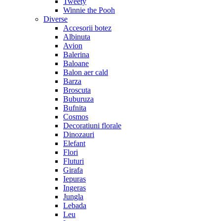
Tweety
Winnie the Pooh
Diverse
Accesorii botez
Albinuta
Avion
Balerina
Baloane
Balon aer cald
Barza
Broscuta
Buburuza
Bufnita
Cosmos
Decoratiuni florale
Dinozauri
Elefant
Flori
Fluturi
Girafa
Iepuras
Ingeras
Jungla
Lebada
Leu