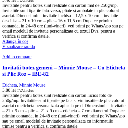
3.40
lei
TVA inclus
Invitatiile pentru botez sunt realizate din carton mat de 250g/mp.
Invitatiile sunt tiparite fata-verso, pliate si ambalate in plic colorat
asortat. Dimensiuni: – invitatie inchisa – 12,5 x 10 cm – invitatie
deschisa – 21 x 10 cm – plic – 16 x 11,5 cm Dupa ce primim
comanda, in 24-48 ore (luni-vineri), veti primi pe WhatsApp sau pe
email modelul de invitatie personalizata cu textul Dvs. pentru a
verifica si confirma datele.
Adaugă în coș
Vizualizare rapida
Add to compare
Invitatii botez gemeni – Minnie Mouse – Cu Eticheta
si Plic Roz – IBE-82
Eticheta
,
Minnie Mouse
3.80
lei
TVA inclus
Invitatiile pentru botez sunt realizate din carton lucios foto de
250g/mp. Invitatiile sunt tiparite pe fata si vin insotite de plic colorat
asortat cu eticheta personalizata aplicata pe el Dimensiuni: – invitatie
– 21 x 9 cm – plic – 21 x 9 cm – eticheta – 7 cm diametrul Dupa ce
primim comanda, in 24-48 ore (luni-vineri), veti primi pe WhatsApp
sau pe email modelul de invitatie personalizata cu informatiile
trimise pentru a verifica si confirma datele.