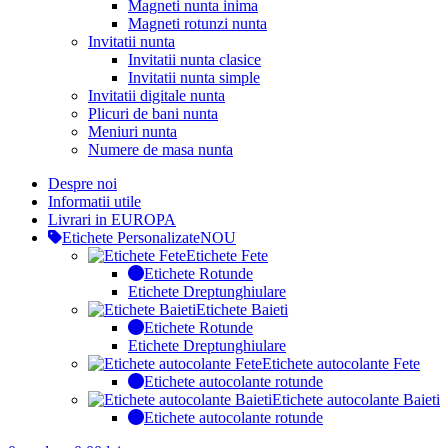
Magneti nunta inima
Magneti rotunzi nunta
Invitatii nunta
Invitatii nunta clasice
Invitatii nunta simple
Invitatii digitale nunta
Plicuri de bani nunta
Meniuri nunta
Numere de masa nunta
Despre noi
Informatii utile
Livrari in EUROPA
Etichete Personalizate
NOU
Etichete Fete
Etichete Rotunde
Etichete Dreptunghiulare
Etichete Baieti
Etichete Rotunde
Etichete Dreptunghiulare
Etichete autocolante Fete
Etichete autocolante rotunde
Etichete autocolante Baieti
Etichete autocolante rotunde