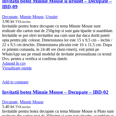
Invitatii botez Minnie Mouse si ursulet – Decupate –
IBD-09
Decupate
,
Minnie Mouse
,
Ursulet
3.90
lei
TVA inclus
Invitatiile pentru botez decupate cu tema Minnie Mouse sunt
realizate din carton mat de 250g/mp si sunt gata tiparite si asamblate.
Invitatiile se pot oferi invitatilor asa cum sunt dar daca doriti puteti
opta pentru plic colorat. Dimensiunea lor este 15 x 9,5 cm – inchis /
22 x 9,5 cm deschis. Dimensiunea plicului este 16 x 11,5 cm. Dupa
ce primim comanda, in 24-48 ore (luni-vineri), veti primi pe
WhatsApp sau pe email modelul de invitatie personalizata cu textul
Dvs. pentru a verifica si confirma datele.
Adaugă în coș
Vizualizare rapida
Add to compare
Invitatii botez Minnie Mouse – Decupate – IBD-02
Decupate
,
Minnie Mouse
5.40
lei
TVA inclus
Invitatiile pentru botez decupate cu tema Minnie Mouse si Pluto sunt
realizate din carton mat de 250g/mp si sunt gata tiparite, asamblate si