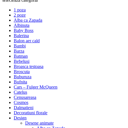
selecteaza categoria
1 poza
2 poze
Alba ca Zapada
Albinuta
Baby Boss
Balerina
Balon aer cald
Bambi
Barza
Batman
Bebelusi
Broasca testoasa
Broscuta
Buburuza
Bufnita
Cars – Fulger McQueen
Catelus
Cenusareasa
Cosmos
Dalmatieni
Decoratiuni florale
Design
Desene animate