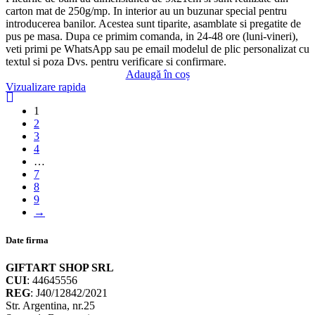
carton mat de 250g/mp. In interior au un buzunar special pentru
introducerea banilor. Acestea sunt tiparite, asamblate si pregatite de
pus pe masa. Dupa ce primim comanda, in 24-48 ore (luni-vineri),
veti primi pe WhatsApp sau pe email modelul de plic personalizat cu
textul si poza Dvs. pentru verificare si confirmare.
Adaugă în coș
Vizualizare rapida
1
2
3
4
…
7
8
9
→
Date firma
GIFTART SHOP SRL
CUI
: 44645556
REG
: J40/12842/2021
Str. Argentina, nr.25