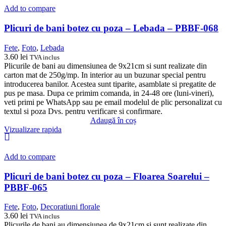
Add to compare
Plicuri de bani botez cu poza – Lebada – PBBF-068
Fete
,
Foto
,
Lebada
3.60
lei
TVA inclus
Plicurile de bani au dimensiunea de 9x21cm si sunt realizate din
carton mat de 250g/mp. In interior au un buzunar special pentru
introducerea banilor. Acestea sunt tiparite, asamblate si pregatite de
pus pe masa. Dupa ce primim comanda, in 24-48 ore (luni-vineri),
veti primi pe WhatsApp sau pe email modelul de plic personalizat cu
textul si poza Dvs. pentru verificare si confirmare.
Adaugă în coș
Vizualizare rapida
Add to compare
Plicuri de bani botez cu poza – Floarea Soarelui –
PBBF-065
Fete
,
Foto
,
Decoratiuni florale
3.60
lei
TVA inclus
Plicurile de bani au dimensiunea de 9x21cm si sunt realizate din