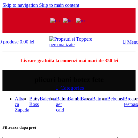
Skip to navigation
Skip to main content
0
produse
0.00
lei
Men
Livrare gratuita la comenzi mai mari de 350 lei
plicuri bani botez fete
Categories
Alba
Baby
Balerina
Balon
Bambi
Barza
Batman
Bebelusi
Broasc
ca
Boss
aer
testoas
Zapada
cald
Filtreaza dupa pret