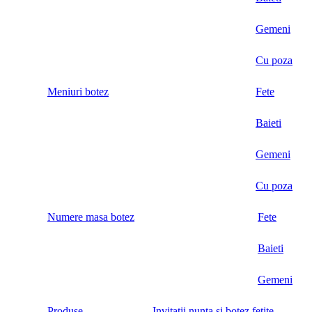
Gemeni
Cu poza
Meniuri botez
Fete
Baieti
Gemeni
Cu poza
Numere masa botez
Fete
Baieti
Gemeni
Produse
Invitatii nunta si botez fetite