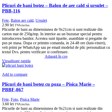
Plicuri de bani botez – Balon de aer cald si ursulet –
PBB-116
Fete
,
Balon aer cald
,
Ursulet
2.90
lei
TVA inclus
Plicurile de bani au dimensiunea de 9x21cm si sunt realizate din
carton mat de 250g/mp. In interior au un buzunar special pentru
introducerea banilor. Acestea sunt tiparite, asamblate si pregatite de
pus pe masa. Dupa ce primim comanda, in 24-48 ore (luni-vineri),
veti primi pe WhatsApp sau pe email modelul de plic personalizat cu
textul Dvs. pentru verificare si confirmare.
Adaugă în coș
Vizualizare rapida
Add to compare
Plicuri de bani botez cu poza – Pisica Marie –
PBBF-067
Fete
,
Foto
,
Pisica Marie
3.60
lei
TVA inclus
Plicurile de bani au dimensiunea de 9x21cm si sunt realizate din