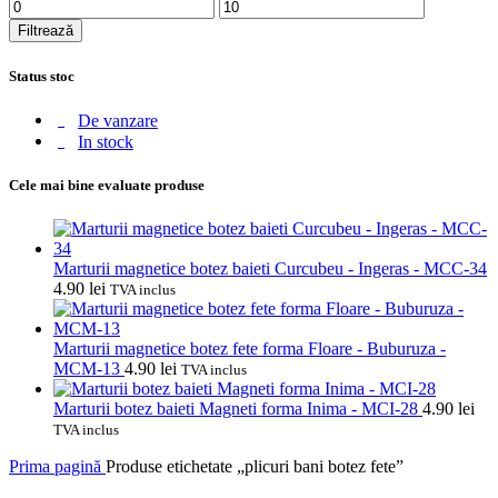
Preț
Preț
minim
maxim
Filtrează
Status stoc
De vanzare
In stock
Cele mai bine evaluate produse
Marturii magnetice botez baieti Curcubeu - Ingeras - MCC-34
4.90
lei
TVA inclus
Marturii magnetice botez fete forma Floare - Buburuza -
MCM-13
4.90
lei
TVA inclus
Marturii botez baieti Magneti forma Inima - MCI-28
4.90
lei
TVA inclus
Prima pagină
Produse etichetate „plicuri bani botez fete”