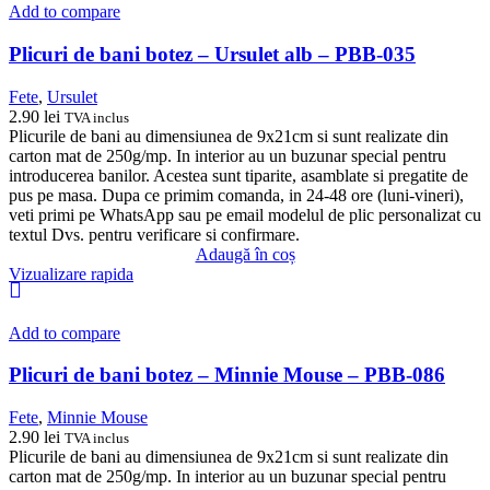
Add to compare
Plicuri de bani botez – Ursulet alb – PBB-035
Fete
,
Ursulet
2.90
lei
TVA inclus
Plicurile de bani au dimensiunea de 9x21cm si sunt realizate din
carton mat de 250g/mp. In interior au un buzunar special pentru
introducerea banilor. Acestea sunt tiparite, asamblate si pregatite de
pus pe masa. Dupa ce primim comanda, in 24-48 ore (luni-vineri),
veti primi pe WhatsApp sau pe email modelul de plic personalizat cu
textul Dvs. pentru verificare si confirmare.
Adaugă în coș
Vizualizare rapida
Add to compare
Plicuri de bani botez – Minnie Mouse – PBB-086
Fete
,
Minnie Mouse
2.90
lei
TVA inclus
Plicurile de bani au dimensiunea de 9x21cm si sunt realizate din
carton mat de 250g/mp. In interior au un buzunar special pentru