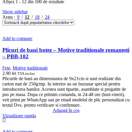
Sortat
Afișez 1 - 12 din 100 de rezultate
după
Show sidebar
popularitate
Arata
9
12
18
24
Add to compare
Plicuri de bani botez – Motive traditionale romanesti
– PBB-102
Fete
,
Motive traditionale
2.90
lei
TVA inclus
Plicurile de bani au dimensiunea de 9x21cm si sunt realizate din
carton mat de 250g/mp. In interior au un buzunar special pentru
introducerea banilor. Acestea sunt tiparite, asamblate si pregatite de
pus pe masa. Dupa ce primim comanda, in 24-48 ore (luni-vineri),
veti primi pe WhatsApp sau pe email modelul de plic personalizat cu
textul Dvs. pentru verificare si confirmare.
Adaugă în coș
Vizualizare rapida
Add to compare