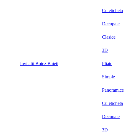
Cu eticheta
Decupate
Clasice
3D
Invitatii Botez Baieti
Pliate
Simple
Panoramice
Cu eticheta
Decupate
3D