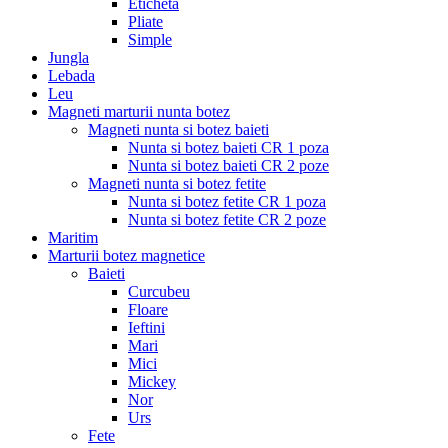
Eticheta
Pliate
Simple
Jungla
Lebada
Leu
Magneti marturii nunta botez
Magneti nunta si botez baieti
Nunta si botez baieti CR 1 poza
Nunta si botez baieti CR 2 poze
Magneti nunta si botez fetite
Nunta si botez fetite CR 1 poza
Nunta si botez fetite CR 2 poze
Maritim
Marturii botez magnetice
Baieti
Curcubeu
Floare
Ieftini
Mari
Mici
Mickey
Nor
Urs
Fete