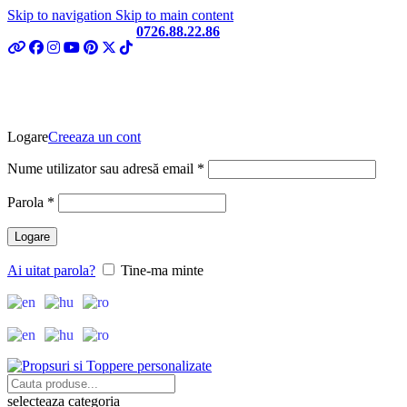
Skip to navigation
Skip to main content
Telefon si Whatsapp
0726.88.22.86
Logare
Creeaza un cont
Obligatoriu
Nume utilizator sau adresă email
*
Obligatoriu
Parola
*
Logare
Ai uitat parola?
Tine-ma minte
selecteaza categoria