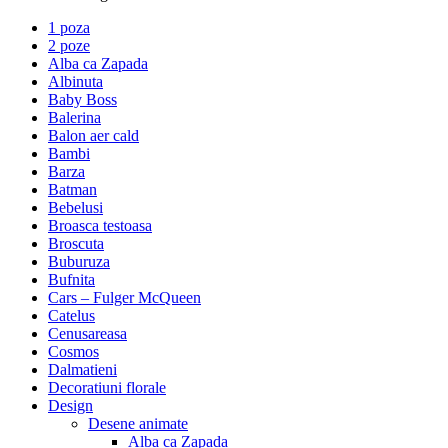
1 poza
2 poze
Alba ca Zapada
Albinuta
Baby Boss
Balerina
Balon aer cald
Bambi
Barza
Batman
Bebelusi
Broasca testoasa
Broscuta
Buburuza
Bufnita
Cars – Fulger McQueen
Catelus
Cenusareasa
Cosmos
Dalmatieni
Decoratiuni florale
Design
Desene animate
Alba ca Zapada