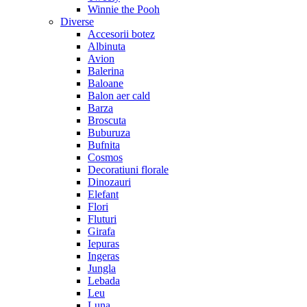
Winnie the Pooh
Diverse
Accesorii botez
Albinuta
Avion
Balerina
Baloane
Balon aer cald
Barza
Broscuta
Buburuza
Bufnita
Cosmos
Decoratiuni florale
Dinozauri
Elefant
Flori
Fluturi
Girafa
Iepuras
Ingeras
Jungla
Lebada
Leu
Luna