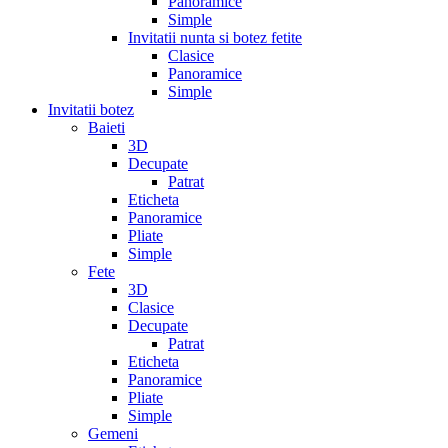
Panoramice
Simple
Invitatii nunta si botez fetite
Clasice
Panoramice
Simple
Invitatii botez
Baieti
3D
Decupate
Patrat
Eticheta
Panoramice
Pliate
Simple
Fete
3D
Clasice
Decupate
Patrat
Eticheta
Panoramice
Pliate
Simple
Gemeni