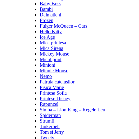
Baby Boss
Bambi
Dalmatieni
Frozen
Fulger McQueen – Cars
Hello Kitty
Ice Age
Mica printesa
Mica Sirena
Mickey Mouse
Micul print
Minioni
Minnie Mouse
Nemo
Patrula catelusilor
Pisica Marie
Printesa Sofia
Printese Disney
Rapunzel
Simba – Lion King – Regele Leu
Spiderman
Strumfi
Tinkerbell
Tom si Jerry
Tweety