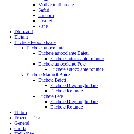
Motive traditionale
Safari
Unicorn
Ursulet
Zane
Dinozauri
Elefant
Etichete Personalizate
Etichete autocolante
Etichete autocolante Baieti
Etichete autocolante rotunde
Etichete autocolante Fete
Etichete autocolante rotunde
Etichete Marturii Botez
Etichete Baieti
Etichete Dreptunghiulare
Etichete Rotunde
Etichete Fete
Etichete Dreptunghiulare
Etichete Rotunde
Fluturi
Frozen – Elsa
General
Girafa
Hello Kitty