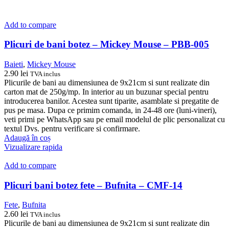
Add to compare
Plicuri de bani botez – Mickey Mouse – PBB-005
Baieti
,
Mickey Mouse
2.90
lei
TVA inclus
Plicurile de bani au dimensiunea de 9x21cm si sunt realizate din
carton mat de 250g/mp. In interior au un buzunar special pentru
introducerea banilor. Acestea sunt tiparite, asamblate si pregatite de
pus pe masa. Dupa ce primim comanda, in 24-48 ore (luni-vineri),
veti primi pe WhatsApp sau pe email modelul de plic personalizat cu
textul Dvs. pentru verificare si confirmare.
Adaugă în coș
Vizualizare rapida
Add to compare
Plicuri bani botez fete – Bufnita – CMF-14
Fete
,
Bufnita
2.60
lei
TVA inclus
Plicurile de bani au dimensiunea de 9x21cm si sunt realizate din