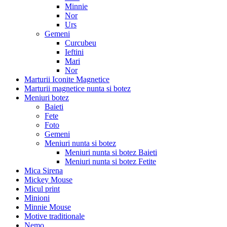
Minnie
Nor
Urs
Gemeni
Curcubeu
Ieftini
Mari
Nor
Marturii Iconite Magnetice
Marturii magnetice nunta si botez
Meniuri botez
Baieti
Fete
Foto
Gemeni
Meniuri nunta si botez
Meniuri nunta si botez Baieti
Meniuri nunta si botez Fetite
Mica Sirena
Mickey Mouse
Micul print
Minioni
Minnie Mouse
Motive traditionale
Nemo