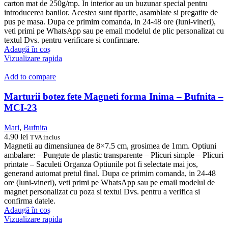
carton mat de 250g/mp. In interior au un buzunar special pentru
introducerea banilor. Acestea sunt tiparite, asamblate si pregatite de
pus pe masa. Dupa ce primim comanda, in 24-48 ore (luni-vineri),
veti primi pe WhatsApp sau pe email modelul de plic personalizat cu
textul Dvs. pentru verificare si confirmare.
Adaugă în coș
Vizualizare rapida
Add to compare
Marturii botez fete Magneti forma Inima – Bufnita –
MCI-23
Mari
,
Bufnita
4.90
lei
TVA inclus
Magnetii au dimensiunea de 8×7.5 cm, grosimea de 1mm. Optiuni
ambalare: – Pungute de plastic transparente – Plicuri simple – Plicuri
printate – Saculeti Organza Optiunile pot fi selectate mai jos,
generand automat pretul final. Dupa ce primim comanda, in 24-48
ore (luni-vineri), veti primi pe WhatsApp sau pe email modelul de
magnet personalizat cu poza si textul Dvs. pentru a verifica si
confirma datele.
Adaugă în coș
Vizualizare rapida