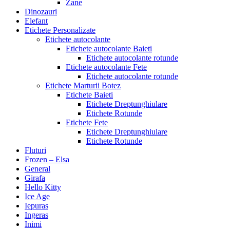
Zane
Dinozauri
Elefant
Etichete Personalizate
Etichete autocolante
Etichete autocolante Baieti
Etichete autocolante rotunde
Etichete autocolante Fete
Etichete autocolante rotunde
Etichete Marturii Botez
Etichete Baieti
Etichete Dreptunghiulare
Etichete Rotunde
Etichete Fete
Etichete Dreptunghiulare
Etichete Rotunde
Fluturi
Frozen – Elsa
General
Girafa
Hello Kitty
Ice Age
Iepuras
Ingeras
Inimi