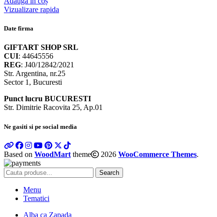
Adaugă în coș
Vizualizare rapida
Date firma
GIFTART SHOP SRL
CUI
: 44645556
REG
: J40/12842/2021
Str. Argentina, nr.25
Sector 1, Bucuresti
Punct lucru BUCURESTI
Str. Dimitrie Racovita 25, Ap.01
Ne gasiti si pe social media
Based on
WoodMart
theme
2026
WooCommerce Themes
.
Search
Menu
Tematici
Alba ca Zapada