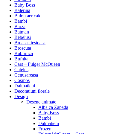
Baby Boss
Balerina
Balon aer cald
Bambi
Barza
Batman
Bebelusi
Broasca testoasa
Broscuta
Buburuza
Bufnita
Cars – Fulger McQueen
Catelus
Cenusareasa
Cosmos
Dalmatieni
Decoratiuni florale
Design
Desene animate
Alba ca Zapada
Baby Boss
Bambi
Dalmatieni
Frozen