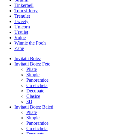
Tinkerbell
Tom si Jerry
Trenulet
Tweety
Unicorn
Ursulet
Vulpe
Winnie the Pooh
Zane
Invitatii Botez
Invitatii Botez Fete
Pliate
Simple
Panoramice
Cu eticheta
Decupate
Clasice
3D
Invitatii Botez Baieti
Pliate
Simple
Panoramice
Cu eticheta
Decupate