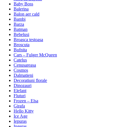
Baby Boss
Balerina
Balon aer cald
Bambi
Barza
Batman
Bebelusi
Broasca testoasa
Broscuta
Bufnita
Cars – Fulger McQueen
Catelus
Cenusareasa
Cosmos
Dalmatieni
Decoratiuni florale
Dinozauri
Elefant
Fluturi
Frozen – Elsa
Girafa
Hello Kitty
Ice Age
Iepuras
Ingeras