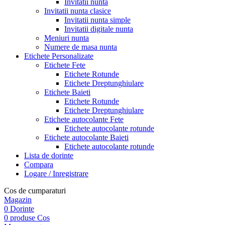
Invitatii nunta
Invitatii nunta clasice
Invitatii nunta simple
Invitatii digitale nunta
Meniuri nunta
Numere de masa nunta
Etichete Personalizate
Etichete Fete
Etichete Rotunde
Etichete Dreptunghiulare
Etichete Baieti
Etichete Rotunde
Etichete Dreptunghiulare
Etichete autocolante Fete
Etichete autocolante rotunde
Etichete autocolante Baieti
Etichete autocolante rotunde
Lista de dorinte
Compara
Logare / Inregistrare
Cos de cumparaturi
Magazin
0
Dorinte
0
produse
Cos