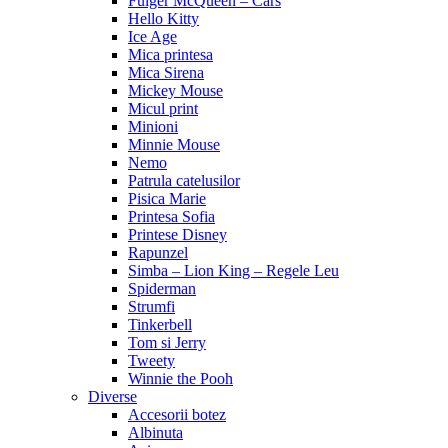
Fulger McQueen – Cars
Hello Kitty
Ice Age
Mica printesa
Mica Sirena
Mickey Mouse
Micul print
Minioni
Minnie Mouse
Nemo
Patrula catelusilor
Pisica Marie
Printesa Sofia
Printese Disney
Rapunzel
Simba – Lion King – Regele Leu
Spiderman
Strumfi
Tinkerbell
Tom si Jerry
Tweety
Winnie the Pooh
Diverse
Accesorii botez
Albinuta