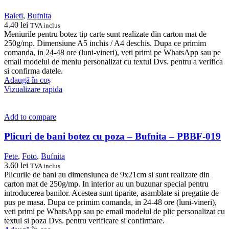
Baieti
,
Bufnita
4.40
lei
TVA inclus
Meniurile pentru botez tip carte sunt realizate din carton mat de
250g/mp. Dimensiune A5 inchis / A4 deschis. Dupa ce primim
comanda, in 24-48 ore (luni-vineri), veti primi pe WhatsApp sau pe
email modelul de meniu personalizat cu textul Dvs. pentru a verifica
si confirma datele.
Adaugă în coș
Vizualizare rapida
Add to compare
Plicuri de bani botez cu poza – Bufnita – PBBF-019
Fete
,
Foto
,
Bufnita
3.60
lei
TVA inclus
Plicurile de bani au dimensiunea de 9x21cm si sunt realizate din
carton mat de 250g/mp. In interior au un buzunar special pentru
introducerea banilor. Acestea sunt tiparite, asamblate si pregatite de
pus pe masa. Dupa ce primim comanda, in 24-48 ore (luni-vineri),
veti primi pe WhatsApp sau pe email modelul de plic personalizat cu
textul si poza Dvs. pentru verificare si confirmare.