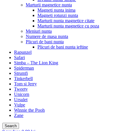
Marturii magnetice nunta
Magneti nunta inima
Magneti rotunzi nunta
Marturii nunta magnetice citate
Marturii nunta magnetice cu poza
Meniuri nunta
Numere de masa nunta
Plicuri de bani nunta
Plicuri de bani nunta ieftine
Rapunzel
Safari
Simba – The Lion King
Spiderman
Strumfi
Tinkerbell
Tom si Jerry
Tweety
Unicorn
Ursulet
Vulpe
Winnie the Pooh
Zane
Search