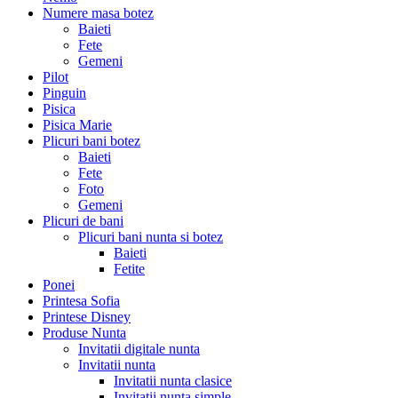
Numere masa botez
Baieti
Fete
Gemeni
Pilot
Pinguin
Pisica
Pisica Marie
Plicuri bani botez
Baieti
Fete
Foto
Gemeni
Plicuri de bani
Plicuri bani nunta si botez
Baieti
Fetite
Ponei
Printesa Sofia
Printese Disney
Produse Nunta
Invitatii digitale nunta
Invitatii nunta
Invitatii nunta clasice
Invitatii nunta simple