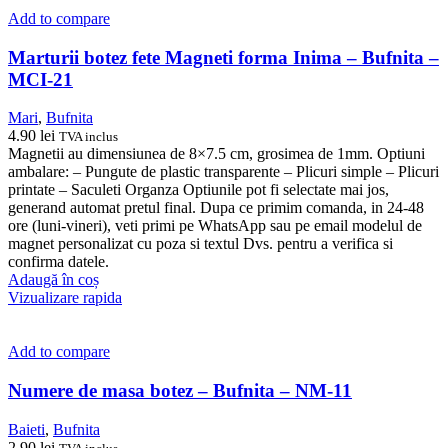
Add to compare
Marturii botez fete Magneti forma Inima – Bufnita –
MCI-21
Mari
,
Bufnita
4.90
lei
TVA inclus
Magnetii au dimensiunea de 8×7.5 cm, grosimea de 1mm. Optiuni
ambalare: – Pungute de plastic transparente – Plicuri simple – Plicuri
printate – Saculeti Organza Optiunile pot fi selectate mai jos,
generand automat pretul final. Dupa ce primim comanda, in 24-48
ore (luni-vineri), veti primi pe WhatsApp sau pe email modelul de
magnet personalizat cu poza si textul Dvs. pentru a verifica si
confirma datele.
Adaugă în coș
Vizualizare rapida
Add to compare
Numere de masa botez – Bufnita – NM-11
Baieti
,
Bufnita
2.90
lei