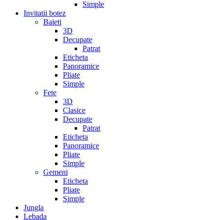
Simple
Invitatii botez
Baieti
3D
Decupate
Patrat
Eticheta
Panoramice
Pliate
Simple
Fete
3D
Clasice
Decupate
Patrat
Eticheta
Panoramice
Pliate
Simple
Gemeni
Eticheta
Pliate
Simple
Jungla
Lebada