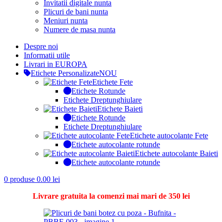
Invitatii digitale nunta
Plicuri de bani nunta
Meniuri nunta
Numere de masa nunta
Despre noi
Informatii utile
Livrari in EUROPA
Etichete Personalizate
NOU
Etichete Fete
Etichete Rotunde
Etichete Dreptunghiulare
Etichete Baieti
Etichete Rotunde
Etichete Dreptunghiulare
Etichete autocolante Fete
Etichete autocolante rotunde
Etichete autocolante Baieti
Etichete autocolante rotunde
0
produse
0.00
lei
Livrare gratuita la comenzi mai mari de 350 lei