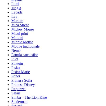
Inimi
Jungla
Lebada
Leu
Maritim
Mica Sirena
Mickey Mouse
Micul print
Minioni
Minnie Mouse
Motive traditionale
Nemo
Patrula catelusilor
Pilot
Pinguin
Pisica
Pisica Marie
Ponei
Printesa Sofia
Printese Disney
Rapunzel
Safari
Simba – The Lion King
Spiderman
Strumfi