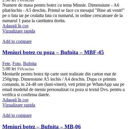
TVA inclus
Numere de masa pentru botez cu tema Minnie. Dimensiune - A6
pliat/inchis - A5 deschis. Printul se face cu mesajul "Bine ati venit!"
pe o fata iar pe cealalta fata cu numarul, in ordine crescatoare de la
numarul 1 pana la cantitatea dorita.
Adaugă în coș
Vizualizare rapida
Add to compare
Meniuri botez cu poza – Bufnita – MBF-45
Fete
,
Foto
,
Bufnita
5.00
lei
TVA inclus
Meniurile pentru botez tip carte sunt realizate din carton mat de
250g/mp. Dimensiune A5 inchis / A4 deschis. Dupa ce primim
comanda, in 24-48 ore (luni-vineri), veti primi pe WhatsApp sau pe
email modelul de meniu personalizat cu poza si textul Dvs. pentru a
verifica si confirma datele.
Adaugă în coș
Vizualizare rapida
Add to compare
Meniuri botez – Bufnita – MB-06