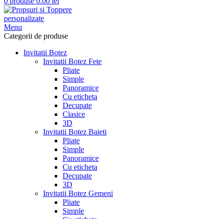
0
produse
0.00
lei
Menu
Categorii de produse
Invitatii Botez
Invitatii Botez Fete
Pliate
Simple
Panoramice
Cu eticheta
Decupate
Clasice
3D
Invitatii Botez Baieti
Pliate
Simple
Panoramice
Cu eticheta
Decupate
3D
Invitatii Botez Gemeni
Pliate
Simple