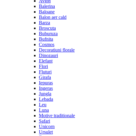
Avion
Balerina
Baloane
Balon aer cald
Barza
Broscuta
Buburuza
Bufnita
Cosmos
Decoratiuni florale
Dinozauri
Elefant
Flori
Fluturi
Girafa
Iepuras
Ingeras
Jungla
Lebada
Leu
Luna
Motive traditionale
Safari
Unicorn
Ursulet