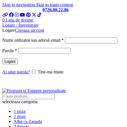
Skip to navigation
Skip to main content
Telefon si Whatsapp
0726.88.22.86
0
Lista de dorinte
Logare / Inregistrare
Logare
Creeaza un cont
Obligatoriu
Nume utilizator sau adresă email
*
Obligatoriu
Parola
*
Logare
Ai uitat parola?
Tine-ma minte
selecteaza categoria
1 poza
2 poze
Alba ca Zapada
Albinuta