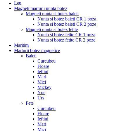
Leu
Magneti marturii nunta botez
Magneti nunta si botez baieti
Nunta si botez baieti CR 1 poza
Nunta si botez baieti CR 2 poze
Magneti nunta si botez fetite
Nunta si botez fetite CR 1 poza
Nunta si botez fetite CR 2 poze
Maritim
Marturii botez magnetice
Baieti
Curcubeu
Floare
Ieftini
Mari
Mici
Mickey
Nor
Urs
Fete
Curcubeu
Floare
Ieftini
Mari
Mici