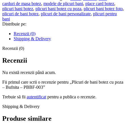
botez
carduri de masa botez
,
modele de plicuri bani
,
place card botez
,
cu
plicuri bani botez
,
plicuri bani botez cu poza
,
plicuri bani botez foto
,
poza
plicuri de bani botez
,
plicuri de bani personalizate
,
plicuri pentru
-
bani
Bufnita
Distribuie pe:
-
PBBF-
Recenzii (0)
003
Shipping & Delivery
Recenzii (0)
Recenzii
Nu există recenzii până acum.
Fii primul care scrii o recenzie pentru „Plicuri de bani botez cu poza
– Bufnita – PBBF-003”
Trebuie să fii
autentificat
pentru a publica o recenzie.
Shipping & Delivery
Produse similare