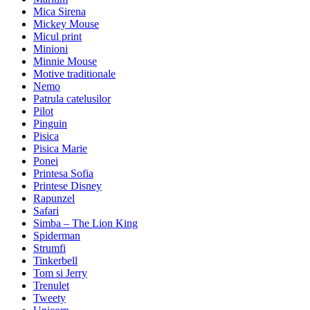
Mica Sirena
Mickey Mouse
Micul print
Minioni
Minnie Mouse
Motive traditionale
Nemo
Patrula catelusilor
Pilot
Pinguin
Pisica
Pisica Marie
Ponei
Printesa Sofia
Printese Disney
Rapunzel
Safari
Simba – The Lion King
Spiderman
Strumfi
Tinkerbell
Tom si Jerry
Trenulet
Tweety