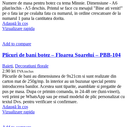
Numere de masa pentru botez cu tema Minnie. Dimensiune - A6
pliat/inchis - A5 deschis. Printul se face cu mesajul "Bine ati venit!"
pe o fata iar pe cealalta fata cu numarul, in ordine crescatoare de la
numarul 1 pana la cantitatea dorita.
Adaugă în coș
Vizualizare rapida
Add to compare
Plicuri de bani botez – Floarea Soarelui – PBB-104
Baieti
,
Decoratiuni florale
2.90
lei
TVA inclus
Plicurile de bani au dimensiunea de 9x21cm si sunt realizate din
carton mat de 250g/mp. In interior au un buzunar special pentru
introducerea banilor. Acestea sunt tiparite, asamblate si pregatite de
pus pe masa. Dupa ce primim comanda, in 24-48 ore (luni-vineri),
veti primi pe WhatsApp sau pe email modelul de plic personalizat cu
textul Dvs. pentru verificare si confirmare.
Adaugă în coș
Vizualizare rapida