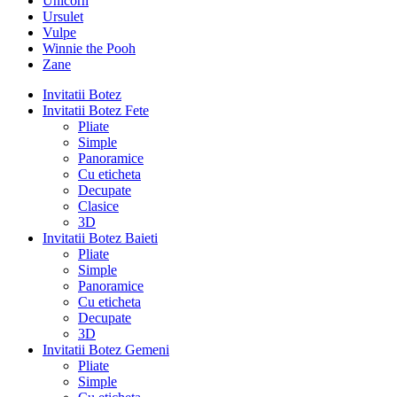
Unicorn
Ursulet
Vulpe
Winnie the Pooh
Zane
Invitatii Botez
Invitatii Botez Fete
Pliate
Simple
Panoramice
Cu eticheta
Decupate
Clasice
3D
Invitatii Botez Baieti
Pliate
Simple
Panoramice
Cu eticheta
Decupate
3D
Invitatii Botez Gemeni
Pliate
Simple