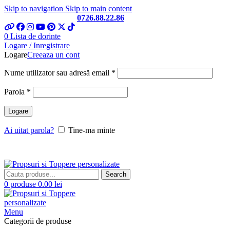
Skip to navigation
Skip to main content
Telefon si Whatsapp
0726.88.22.86
0
Lista de dorinte
Logare / Inregistrare
Logare
Creeaza un cont
Obligatoriu
Nume utilizator sau adresă email
*
Obligatoriu
Parola
*
Logare
Ai uitat parola?
Tine-ma minte
Search
0
produse
0.00
lei
Menu
Categorii de produse