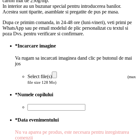
carton mat de 250g/mp.
In interior au un buzunar special pentru introducerea banilor.
Acestea sunt tiparite, asamblate si pregatite de pus pe masa.
Dupa ce primim comanda, in 24-48 ore (luni-vineri), veti primi pe
WhatsApp sau pe email modelul de plic personalizat cu textul si
poza Dvs. pentru verificare si confirmare.
*
Incarcare imagine
Va rugam sa incarcati imaginea dand clic pe butonul de mai
jos
Select file(s)
(max
file size 128 Mo)
*
Numele copilului
*
Data evenimentului
Nu va aparea pe produs, este necesara pentru inregistrarea
comenzii