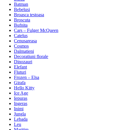
Batman
Bebelusi
Broasca testoasa
Broscuta
Bufnita
Cars – Fulger McQueen
Catelus
Cenusareasa
Cosmos
Dalmatieni
Decoratiuni florale
Dinozauri
Elefant
Fluturi
Frozen – Elsa
Girafa
Hello Kitty
Ice Age
Iepuras
Ingeras
Inimi
Jungla
Lebada
Leu
Maritim