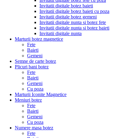
Invitatii digitale botez fete cu poza
Invitatii digitale botez baieti
Invitatii digitale botez baieti cu poza
Invitatii digitale botez gemeni
Invitatii digitale nunta si botez fete
Invitatii digitale nunta si botez baieti
Invitatii digitale nunta
Marturii botez magnetice
Fete
Baieti
Gemeni
Semne de carte botez
Plicuri bani botez
Fete
Baieti
Gemeni
Cu poza
Marturii Iconite Magnetice
Meniuri botez
Fete
Baieti
Gemeni
Cu poza
Numere masa botez
Fete