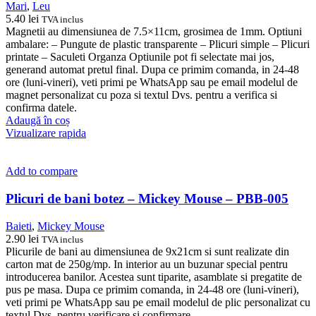
Mari
,
Leu
5.40
lei
TVA inclus
Magnetii au dimensiunea de 7.5×11cm, grosimea de 1mm. Optiuni
ambalare: – Pungute de plastic transparente – Plicuri simple – Plicuri
printate – Saculeti Organza Optiunile pot fi selectate mai jos,
generand automat pretul final. Dupa ce primim comanda, in 24-48
ore (luni-vineri), veti primi pe WhatsApp sau pe email modelul de
magnet personalizat cu poza si textul Dvs. pentru a verifica si
confirma datele.
Adaugă în coș
Vizualizare rapida
Add to compare
Plicuri de bani botez – Mickey Mouse – PBB-005
Baieti
,
Mickey Mouse
2.90
lei
TVA inclus
Plicurile de bani au dimensiunea de 9x21cm si sunt realizate din
carton mat de 250g/mp. In interior au un buzunar special pentru
introducerea banilor. Acestea sunt tiparite, asamblate si pregatite de
pus pe masa. Dupa ce primim comanda, in 24-48 ore (luni-vineri),
veti primi pe WhatsApp sau pe email modelul de plic personalizat cu
textul Dvs. pentru verificare si confirmare.