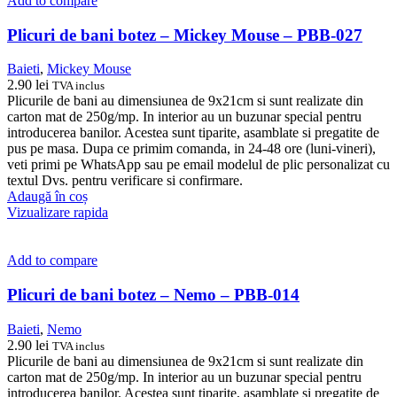
Add to compare
Plicuri de bani botez – Mickey Mouse – PBB-027
Baieti
,
Mickey Mouse
2.90
lei
TVA inclus
Plicurile de bani au dimensiunea de 9x21cm si sunt realizate din
carton mat de 250g/mp. In interior au un buzunar special pentru
introducerea banilor. Acestea sunt tiparite, asamblate si pregatite de
pus pe masa. Dupa ce primim comanda, in 24-48 ore (luni-vineri),
veti primi pe WhatsApp sau pe email modelul de plic personalizat cu
textul Dvs. pentru verificare si confirmare.
Adaugă în coș
Vizualizare rapida
Add to compare
Plicuri de bani botez – Nemo – PBB-014
Baieti
,
Nemo
2.90
lei
TVA inclus
Plicurile de bani au dimensiunea de 9x21cm si sunt realizate din
carton mat de 250g/mp. In interior au un buzunar special pentru
introducerea banilor. Acestea sunt tiparite, asamblate si pregatite de