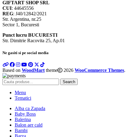
GIFTART SHOP SRL
CUI
: 44645556
REG
: J40/12842/2021
Str. Argentina, nr.25
Sector 1, Bucuresti
Punct lucru BUCURESTI
Str. Dimitrie Racovita 25, Ap.01
Ne gasiti si pe social media
Based on
WoodMart
theme
2026
WooCommerce Themes
.
Search
Menu
Tematici
Alba ca Zapada
Baby Boss
Balerina
Balon aer cald
Bambi
Barza