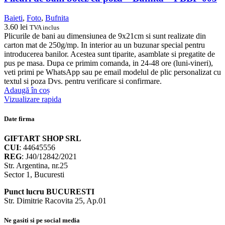
Baieti
,
Foto
,
Bufnita
3.60
lei
TVA inclus
Plicurile de bani au dimensiunea de 9x21cm si sunt realizate din
carton mat de 250g/mp. In interior au un buzunar special pentru
introducerea banilor. Acestea sunt tiparite, asamblate si pregatite de
pus pe masa. Dupa ce primim comanda, in 24-48 ore (luni-vineri),
veti primi pe WhatsApp sau pe email modelul de plic personalizat cu
textul si poza Dvs. pentru verificare si confirmare.
Adaugă în coș
Vizualizare rapida
Date firma
GIFTART SHOP SRL
CUI
: 44645556
REG
: J40/12842/2021
Str. Argentina, nr.25
Sector 1, Bucuresti
Punct lucru BUCURESTI
Str. Dimitrie Racovita 25, Ap.01
Ne gasiti si pe social media