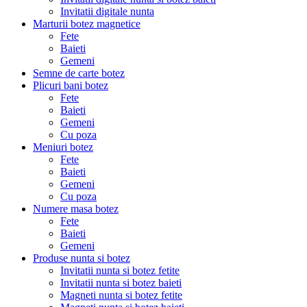
Invitatii digitale nunta
Marturii botez magnetice
Fete
Baieti
Gemeni
Semne de carte botez
Plicuri bani botez
Fete
Baieti
Gemeni
Cu poza
Meniuri botez
Fete
Baieti
Gemeni
Cu poza
Numere masa botez
Fete
Baieti
Gemeni
Produse nunta si botez
Invitatii nunta si botez fetite
Invitatii nunta si botez baieti
Magneti nunta si botez fetite