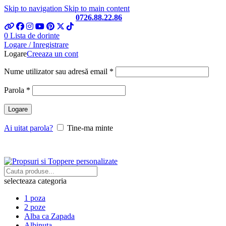
Skip to navigation
Skip to main content
Telefon si Whatsapp
0726.88.22.86
0
Lista de dorinte
Logare / Inregistrare
Logare
Creeaza un cont
Obligatoriu
Nume utilizator sau adresă email
*
Obligatoriu
Parola
*
Logare
Ai uitat parola?
Tine-ma minte
selecteaza categoria
1 poza
2 poze
Alba ca Zapada
Albinuta