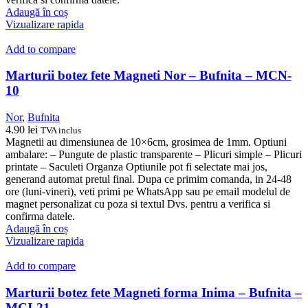
Adaugă în coș
Vizualizare rapida
Add to compare
Marturii botez fete Magneti Nor – Bufnita – MCN-
10
Nor
,
Bufnita
4.90
lei
TVA inclus
Magnetii au dimensiunea de 10×6cm, grosimea de 1mm. Optiuni
ambalare: – Pungute de plastic transparente – Plicuri simple – Plicuri
printate – Saculeti Organza Optiunile pot fi selectate mai jos,
generand automat pretul final. Dupa ce primim comanda, in 24-48
ore (luni-vineri), veti primi pe WhatsApp sau pe email modelul de
magnet personalizat cu poza si textul Dvs. pentru a verifica si
confirma datele.
Adaugă în coș
Vizualizare rapida
Add to compare
Marturii botez fete Magneti forma Inima – Bufnita –
MCI-21