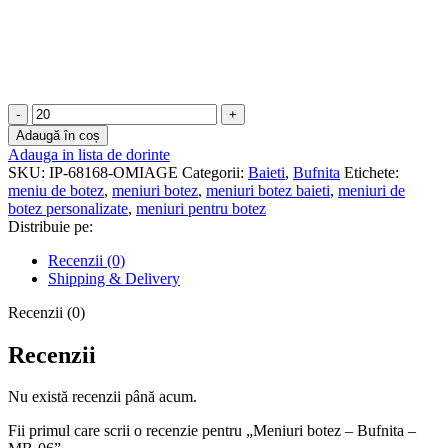
Cantitate
Meniuri
Adaugă în coș
botez
Adauga in lista de dorinte
-
SKU:
IP-68168-OMIAGE
Categorii:
Baieti
,
Bufnita
Etichete:
Bufnita
meniu de botez
,
meniuri botez
,
meniuri botez baieti
,
meniuri de
-
botez personalizate
,
meniuri pentru botez
MB-
Distribuie pe:
06
Recenzii (0)
Shipping & Delivery
Recenzii (0)
Recenzii
Nu există recenzii până acum.
Fii primul care scrii o recenzie pentru „Meniuri botez – Bufnita –