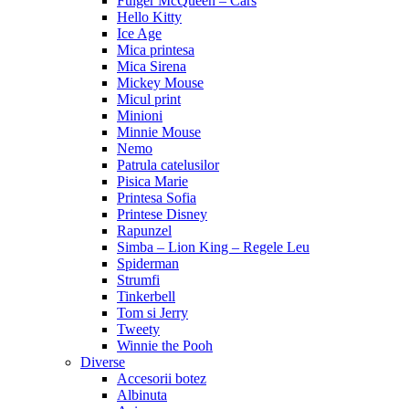
Fulger McQueen – Cars
Hello Kitty
Ice Age
Mica printesa
Mica Sirena
Mickey Mouse
Micul print
Minioni
Minnie Mouse
Nemo
Patrula catelusilor
Pisica Marie
Printesa Sofia
Printese Disney
Rapunzel
Simba – Lion King – Regele Leu
Spiderman
Strumfi
Tinkerbell
Tom si Jerry
Tweety
Winnie the Pooh
Diverse
Accesorii botez
Albinuta