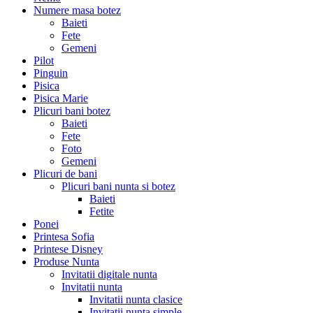
Numere masa botez
Baieti
Fete
Gemeni
Pilot
Pinguin
Pisica
Pisica Marie
Plicuri bani botez
Baieti
Fete
Foto
Gemeni
Plicuri de bani
Plicuri bani nunta si botez
Baieti
Fetite
Ponei
Printesa Sofia
Printese Disney
Produse Nunta
Invitatii digitale nunta
Invitatii nunta
Invitatii nunta clasice
Invitatii nunta simple