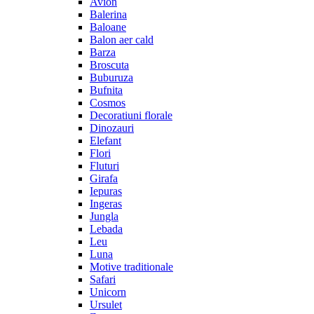
Avion
Balerina
Baloane
Balon aer cald
Barza
Broscuta
Buburuza
Bufnita
Cosmos
Decoratiuni florale
Dinozauri
Elefant
Flori
Fluturi
Girafa
Iepuras
Ingeras
Jungla
Lebada
Leu
Luna
Motive traditionale
Safari
Unicorn
Ursulet