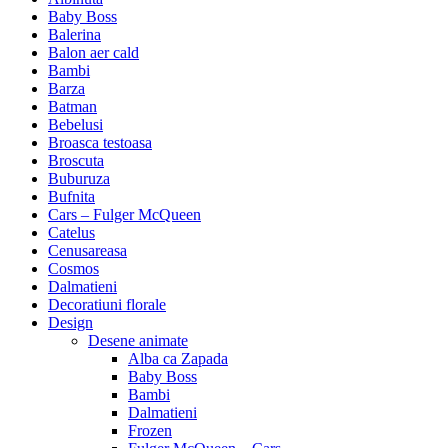
Baby Boss
Balerina
Balon aer cald
Bambi
Barza
Batman
Bebelusi
Broasca testoasa
Broscuta
Buburuza
Bufnita
Cars – Fulger McQueen
Catelus
Cenusareasa
Cosmos
Dalmatieni
Decoratiuni florale
Design
Desene animate
Alba ca Zapada
Baby Boss
Bambi
Dalmatieni
Frozen