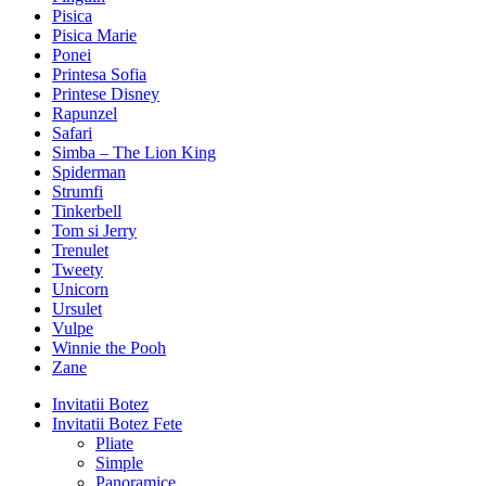
Pisica
Pisica Marie
Ponei
Printesa Sofia
Printese Disney
Rapunzel
Safari
Simba – The Lion King
Spiderman
Strumfi
Tinkerbell
Tom si Jerry
Trenulet
Tweety
Unicorn
Ursulet
Vulpe
Winnie the Pooh
Zane
Invitatii Botez
Invitatii Botez Fete
Pliate
Simple
Panoramice