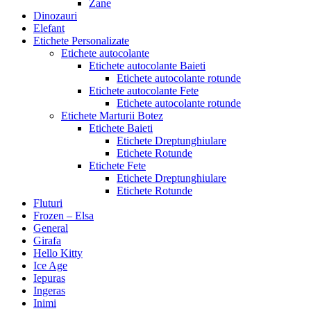
Zane
Dinozauri
Elefant
Etichete Personalizate
Etichete autocolante
Etichete autocolante Baieti
Etichete autocolante rotunde
Etichete autocolante Fete
Etichete autocolante rotunde
Etichete Marturii Botez
Etichete Baieti
Etichete Dreptunghiulare
Etichete Rotunde
Etichete Fete
Etichete Dreptunghiulare
Etichete Rotunde
Fluturi
Frozen – Elsa
General
Girafa
Hello Kitty
Ice Age
Iepuras
Ingeras
Inimi