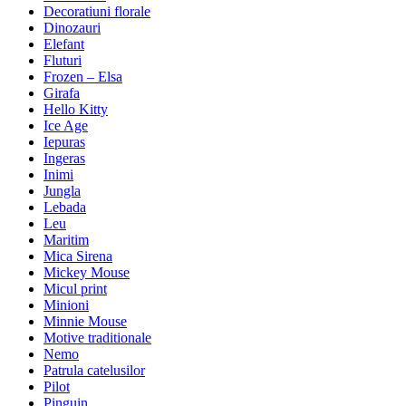
Decoratiuni florale
Dinozauri
Elefant
Fluturi
Frozen – Elsa
Girafa
Hello Kitty
Ice Age
Iepuras
Ingeras
Inimi
Jungla
Lebada
Leu
Maritim
Mica Sirena
Mickey Mouse
Micul print
Minioni
Minnie Mouse
Motive traditionale
Nemo
Patrula catelusilor
Pilot
Pinguin