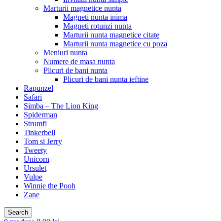
Marturii magnetice nunta
Magneti nunta inima
Magneti rotunzi nunta
Marturii nunta magnetice citate
Marturii nunta magnetice cu poza
Meniuri nunta
Numere de masa nunta
Plicuri de bani nunta
Plicuri de bani nunta ieftine
Rapunzel
Safari
Simba – The Lion King
Spiderman
Strumfi
Tinkerbell
Tom si Jerry
Tweety
Unicorn
Ursulet
Vulpe
Winnie the Pooh
Zane
Search