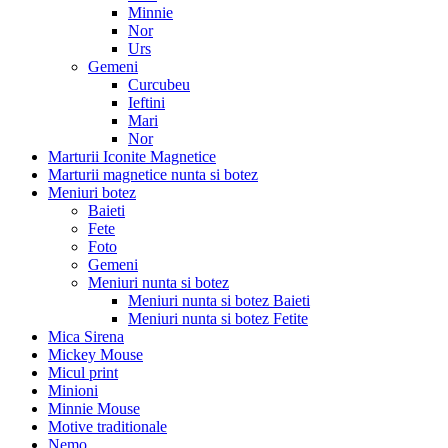
Minnie
Nor
Urs
Gemeni
Curcubeu
Ieftini
Mari
Nor
Marturii Iconite Magnetice
Marturii magnetice nunta si botez
Meniuri botez
Baieti
Fete
Foto
Gemeni
Meniuri nunta si botez
Meniuri nunta si botez Baieti
Meniuri nunta si botez Fetite
Mica Sirena
Mickey Mouse
Micul print
Minioni
Minnie Mouse
Motive traditionale
Nemo