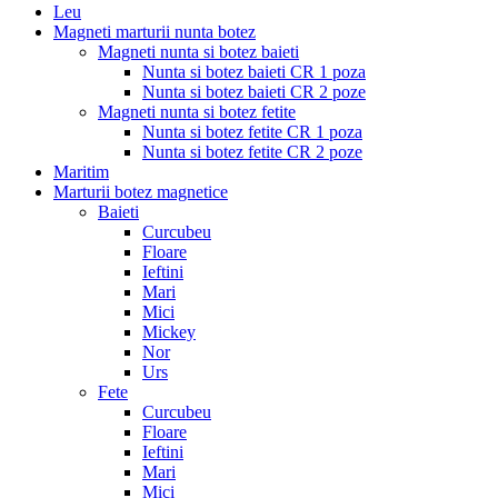
Leu
Magneti marturii nunta botez
Magneti nunta si botez baieti
Nunta si botez baieti CR 1 poza
Nunta si botez baieti CR 2 poze
Magneti nunta si botez fetite
Nunta si botez fetite CR 1 poza
Nunta si botez fetite CR 2 poze
Maritim
Marturii botez magnetice
Baieti
Curcubeu
Floare
Ieftini
Mari
Mici
Mickey
Nor
Urs
Fete
Curcubeu
Floare
Ieftini
Mari
Mici