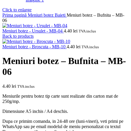
Click to enlarge
Prima pagină
Meniuri botez
Baieti
Meniuri botez – Bufnita – MB-
06
Meniuri botez - Ursulet - MB-04
4.40
lei
TVA inclus
Back to products
Meniuri botez - Broscuta - MB-10
4.40
lei
TVA inclus
Meniuri botez – Bufnita – MB-
06
4.40
lei
TVA inclus
Meniurile pentru botez tip carte sunt realizate din carton mat de
250g/mp.
Dimensiune A5 inchis / A4 deschis.
Dupa ce primim comanda, in 24-48 ore (luni-vineri), veti primi pe
WhatsApp sau pe email modelul de meniu personalizat cu textul