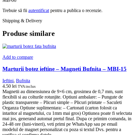
MB-06”
Trebuie să fii
autentificat
pentru a publica o recenzie.
Shipping & Delivery
Produse similare
Add to compare
Marturii botez ieftine – Magneti Bufnita – MBI-15
Ieftini
,
Bufnita
4.50
lei
TVA inclus
Magnetii au dimensiunea de 9×6 cm, grosimea de 0,7 mm, sunt
flexibili si au colturile rotunjite. Optiuni ambalare: – Pungute de
plastic transparente – Plicuri simple – Plicuri printate – Saculeti
Organza Optiune suplimentara: – Cartonati (carton folosit ca
intaritor al magnetului, cu 1mm mai gros) Optiunea poate fi selectata
mai jos, generand automat pretul final. Dupa ce primim comanda, in
24-48 ore (luni-vineri), veti primi pe WhatsApp sau pe email
modelul de magnet personalizat cu poza si textul Dvs. pentru a
verifica si confirma datele.