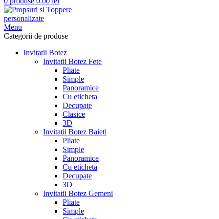
0
produse
0.00
lei
Menu
Categorii de produse
Invitatii Botez
Invitatii Botez Fete
Pliate
Simple
Panoramice
Cu eticheta
Decupate
Clasice
3D
Invitatii Botez Baieti
Pliate
Simple
Panoramice
Cu eticheta
Decupate
3D
Invitatii Botez Gemeni
Pliate
Simple