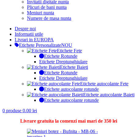
Invitatii digitale nunta
Plicuri de bani nunta
Meniuri nunta
Numere de masa nunta
Despre noi
Informatii utile
Livrari in EUROPA
Etichete Personalizate
NOU
Etichete Fete
Etichete Rotunde
Etichete Dreptunghiulare
Etichete Baieti
Etichete Rotunde
Etichete Dreptunghiulare
Etichete autocolante Fete
Etichete autocolante rotunde
Etichete autocolante Baieti
Etichete autocolante rotunde
0
produse
0.00
lei
Livrare gratuita la comenzi mai mari de 350 lei