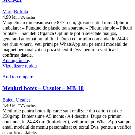
Mari
,
Bufnita
4.90
lei
TVA inclus
Magnetii au dimensiunea de 8×7.5 cm, grosimea de 1mm. Optiuni
ambalare: – Pungute de plastic transparente – Plicuri simple – Plicuri
printate – Saculeti Organza Optiunile pot fi selectate mai jos,
generand automat pretul final. Dupa ce primim comanda, in 24-48
ore (luni-vineri), veti primi pe WhatsApp sau pe email modelul de
magnet personalizat cu poza si textul Dvs. pentru a verifica si
confirma datele.
Adaugă în coș
Vizualizare rapida
Add to compare
Meniuri botez – Ursulet – MB-18
Baieti
,
Ursulet
4.40
lei
TVA inclus
Meniurile pentru botez tip carte sunt realizate din carton mat de
250g/mp. Dimensiune A5 inchis / A4 deschis. Dupa ce primim
comanda, in 24-48 ore (luni-vineri), veti primi pe WhatsApp sau pe
email modelul de meniu personalizat cu textul Dvs. pentru a verifica
si confirma datele.