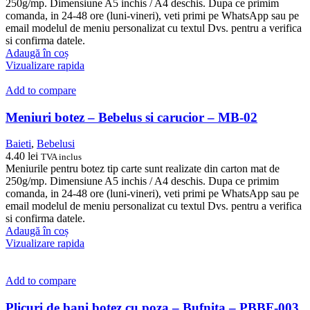
250g/mp. Dimensiune A5 inchis / A4 deschis. Dupa ce primim
comanda, in 24-48 ore (luni-vineri), veti primi pe WhatsApp sau pe
email modelul de meniu personalizat cu textul Dvs. pentru a verifica
si confirma datele.
Adaugă în coș
Vizualizare rapida
Add to compare
Meniuri botez – Bebelus si carucior – MB-02
Baieti
,
Bebelusi
4.40
lei
TVA inclus
Meniurile pentru botez tip carte sunt realizate din carton mat de
250g/mp. Dimensiune A5 inchis / A4 deschis. Dupa ce primim
comanda, in 24-48 ore (luni-vineri), veti primi pe WhatsApp sau pe
email modelul de meniu personalizat cu textul Dvs. pentru a verifica
si confirma datele.
Adaugă în coș
Vizualizare rapida
Add to compare
Plicuri de bani botez cu poza – Bufnita – PBBF-003