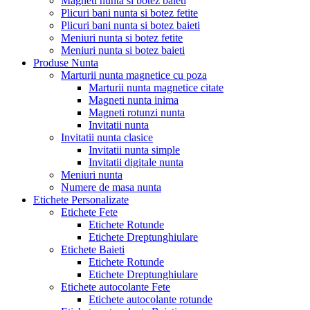
Magneti nunta si botez baieti
Plicuri bani nunta si botez fetite
Plicuri bani nunta si botez baieti
Meniuri nunta si botez fetite
Meniuri nunta si botez baieti
Produse Nunta
Marturii nunta magnetice cu poza
Marturii nunta magnetice citate
Magneti nunta inima
Magneti rotunzi nunta
Invitatii nunta
Invitatii nunta clasice
Invitatii nunta simple
Invitatii digitale nunta
Meniuri nunta
Numere de masa nunta
Etichete Personalizate
Etichete Fete
Etichete Rotunde
Etichete Dreptunghiulare
Etichete Baieti
Etichete Rotunde
Etichete Dreptunghiulare
Etichete autocolante Fete
Etichete autocolante rotunde