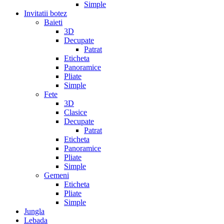
Simple
Invitatii botez
Baieti
3D
Decupate
Patrat
Eticheta
Panoramice
Pliate
Simple
Fete
3D
Clasice
Decupate
Patrat
Eticheta
Panoramice
Pliate
Simple
Gemeni
Eticheta
Pliate
Simple
Jungla
Lebada