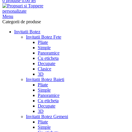
0
produse
0.00
lei
Menu
Categorii de produse
Invitatii Botez
Invitatii Botez Fete
Pliate
Simple
Panoramice
Cu eticheta
Decupate
Clasice
3D
Invitatii Botez Baieti
Pliate
Simple
Panoramice
Cu eticheta
Decupate
3D
Invitatii Botez Gemeni
Pliate
Simple