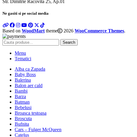
Str. Dimitrie Racovita 25, Ap.01
Ne gasiti si pe social media
Based on
WoodMart
theme
2026
WooCommerce Themes
.
Search
Menu
Tematici
Alba ca Zapada
Baby Boss
Balerina
Balon aer cald
Bambi
Barza
Batman
Bebelusi
Broasca testoasa
Broscuta
Bufnita
Cars – Fulger McQueen
Catelus