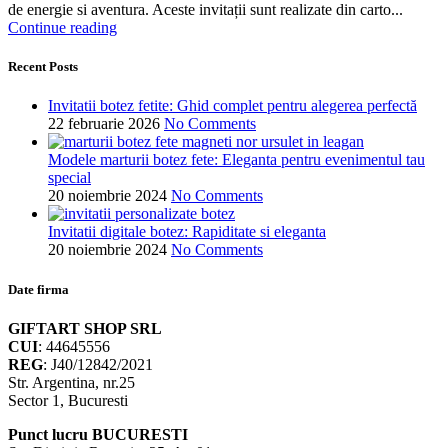
de energie si aventura. Aceste invitații sunt realizate din carto...
Continue reading
Recent Posts
Invitatii botez fetite: Ghid complet pentru alegerea perfectă
22 februarie 2026
No Comments
Modele marturii botez fete: Eleganta pentru evenimentul tau
special
20 noiembrie 2024
No Comments
Invitatii digitale botez: Rapiditate si eleganta
20 noiembrie 2024
No Comments
Date firma
GIFTART SHOP SRL
CUI
: 44645556
REG
: J40/12842/2021
Str. Argentina, nr.25
Sector 1, Bucuresti
Punct lucru BUCURESTI