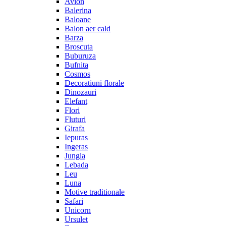
Avion
Balerina
Baloane
Balon aer cald
Barza
Broscuta
Buburuza
Bufnita
Cosmos
Decoratiuni florale
Dinozauri
Elefant
Flori
Fluturi
Girafa
Iepuras
Ingeras
Jungla
Lebada
Leu
Luna
Motive traditionale
Safari
Unicorn
Ursulet