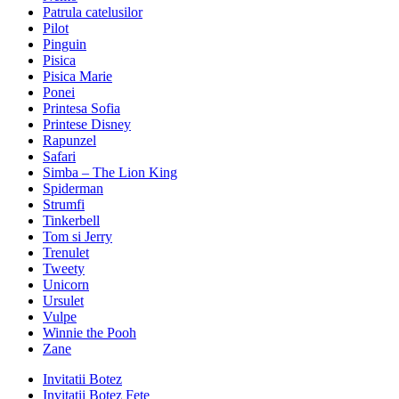
Patrula catelusilor
Pilot
Pinguin
Pisica
Pisica Marie
Ponei
Printesa Sofia
Printese Disney
Rapunzel
Safari
Simba – The Lion King
Spiderman
Strumfi
Tinkerbell
Tom si Jerry
Trenulet
Tweety
Unicorn
Ursulet
Vulpe
Winnie the Pooh
Zane
Invitatii Botez
Invitatii Botez Fete