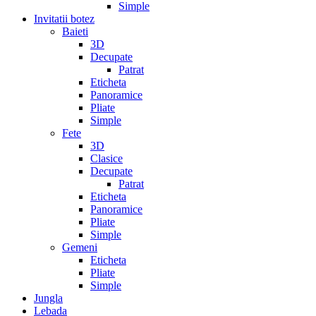
Simple
Invitatii botez
Baieti
3D
Decupate
Patrat
Eticheta
Panoramice
Pliate
Simple
Fete
3D
Clasice
Decupate
Patrat
Eticheta
Panoramice
Pliate
Simple
Gemeni
Eticheta
Pliate
Simple
Jungla
Lebada