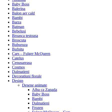
Baby Boss
Balerina
Balon aer cald
Bambi
Barza
Batman
Bebelusi
Broasca testoasa
Broscuta
Buburuza
Bufnita
Cars – Fulger McQueen
Catelus
Cenusareasa
Cosmos
Dalmatieni
Decoratiuni florale
Design
Desene animate
Alba ca Zapada
Baby Boss
Bambi
Dalmatieni
Frozen