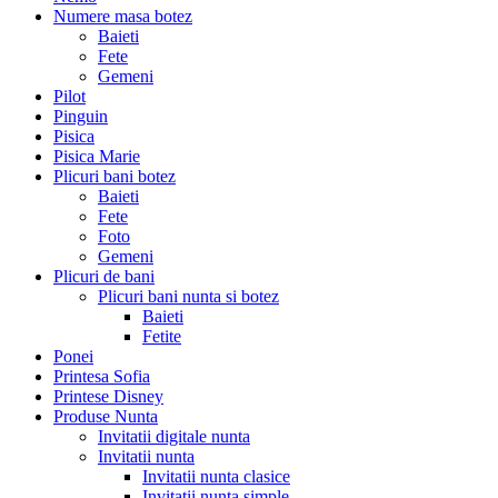
Numere masa botez
Baieti
Fete
Gemeni
Pilot
Pinguin
Pisica
Pisica Marie
Plicuri bani botez
Baieti
Fete
Foto
Gemeni
Plicuri de bani
Plicuri bani nunta si botez
Baieti
Fetite
Ponei
Printesa Sofia
Printese Disney
Produse Nunta
Invitatii digitale nunta
Invitatii nunta
Invitatii nunta clasice
Invitatii nunta simple