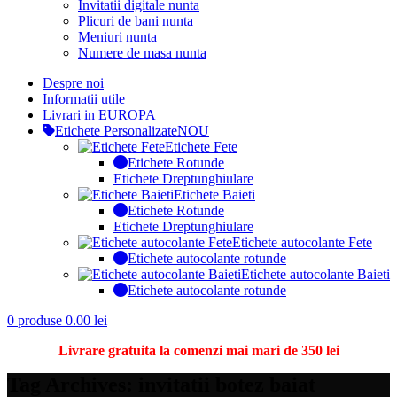
Invitatii digitale nunta
Plicuri de bani nunta
Meniuri nunta
Numere de masa nunta
Despre noi
Informatii utile
Livrari in EUROPA
Etichete Personalizate
NOU
Etichete Fete
Etichete Rotunde
Etichete Dreptunghiulare
Etichete Baieti
Etichete Rotunde
Etichete Dreptunghiulare
Etichete autocolante Fete
Etichete autocolante rotunde
Etichete autocolante Baieti
Etichete autocolante rotunde
0
produse
0.00
lei
Livrare gratuita la comenzi mai mari de 350 lei
Tag Archives: invitatii botez baiat