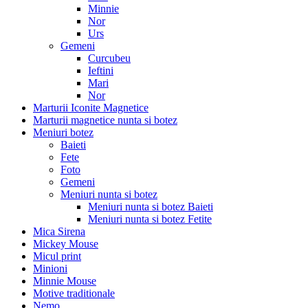
Minnie
Nor
Urs
Gemeni
Curcubeu
Ieftini
Mari
Nor
Marturii Iconite Magnetice
Marturii magnetice nunta si botez
Meniuri botez
Baieti
Fete
Foto
Gemeni
Meniuri nunta si botez
Meniuri nunta si botez Baieti
Meniuri nunta si botez Fetite
Mica Sirena
Mickey Mouse
Micul print
Minioni
Minnie Mouse
Motive traditionale
Nemo