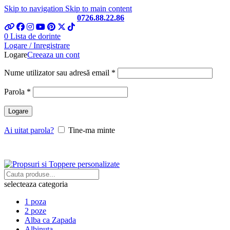
Skip to navigation
Skip to main content
Telefon si Whatsapp
0726.88.22.86
0
Lista de dorinte
Logare / Inregistrare
Logare
Creeaza un cont
Obligatoriu
Nume utilizator sau adresă email
*
Obligatoriu
Parola
*
Logare
Ai uitat parola?
Tine-ma minte
selecteaza categoria
1 poza
2 poze
Alba ca Zapada
Albinuta