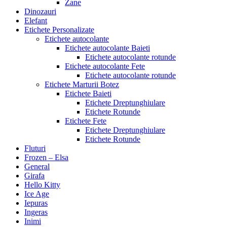
Zane
Dinozauri
Elefant
Etichete Personalizate
Etichete autocolante
Etichete autocolante Baieti
Etichete autocolante rotunde
Etichete autocolante Fete
Etichete autocolante rotunde
Etichete Marturii Botez
Etichete Baieti
Etichete Dreptunghiulare
Etichete Rotunde
Etichete Fete
Etichete Dreptunghiulare
Etichete Rotunde
Fluturi
Frozen – Elsa
General
Girafa
Hello Kitty
Ice Age
Iepuras
Ingeras
Inimi