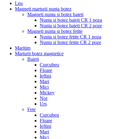
Leu
Magneti marturii nunta botez
Magneti nunta si botez baieti
Nunta si botez baieti CR 1 poza
Nunta si botez baieti CR 2 poze
Magneti nunta si botez fetite
Nunta si botez fetite CR 1 poza
Nunta si botez fetite CR 2 poze
Maritim
Marturii botez magnetice
Baieti
Curcubeu
Floare
Ieftini
Mari
Mici
Mickey
Nor
Urs
Fete
Curcubeu
Floare
Ieftini
Mari
Mici