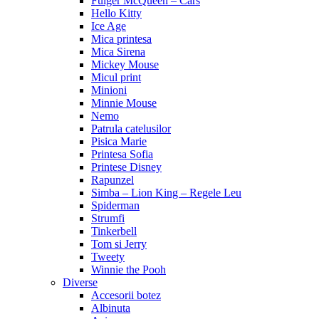
Fulger McQueen – Cars
Hello Kitty
Ice Age
Mica printesa
Mica Sirena
Mickey Mouse
Micul print
Minioni
Minnie Mouse
Nemo
Patrula catelusilor
Pisica Marie
Printesa Sofia
Printese Disney
Rapunzel
Simba – Lion King – Regele Leu
Spiderman
Strumfi
Tinkerbell
Tom si Jerry
Tweety
Winnie the Pooh
Diverse
Accesorii botez
Albinuta