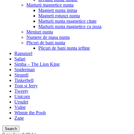
Marturii magnetice nunta
Magneti nunta inima
Magneti rotunzi nunta
Marturii nunta magnetice citate
Marturii nunta magnetice cu poza
Meniuri nunta
Numere de masa nunta
Plicuri de bani nunta
Plicuri de bani nunta ieftine
Rapunzel
Safari
Simba – The Lion King
Spiderman
Strumfi
Tinkerbell
Tom si Jerry
Tweety
Unicorn
Ursulet
Vulpe
Winnie the Pooh
Zane
Search