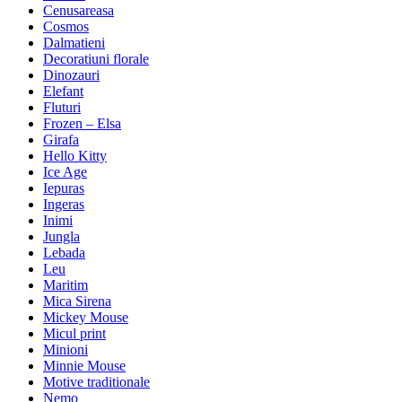
Cenusareasa
Cosmos
Dalmatieni
Decoratiuni florale
Dinozauri
Elefant
Fluturi
Frozen – Elsa
Girafa
Hello Kitty
Ice Age
Iepuras
Ingeras
Inimi
Jungla
Lebada
Leu
Maritim
Mica Sirena
Mickey Mouse
Micul print
Minioni
Minnie Mouse
Motive traditionale
Nemo