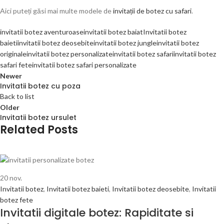
Aici puteți găsi mai multe modele de
invitații de botez cu safari
.
invitatii botez aventuroase
invitatii botez baiat
Invitatii botez
baieti
invitatii botez deosebite
invitatii botez jungle
invitatii botez
originale
invitatii botez personalizate
invitatii botez safari
invitatii botez
safari fete
invitatii botez safari personalizate
Newer
Invitatii botez cu poza
Back to list
Older
Invitatii botez ursulet
Related Posts
20
nov.
Invitatii botez
,
Invitatii botez baieti
,
Invitatii botez deosebite
,
Invitatii
botez fete
Invitatii digitale botez: Rapiditate si