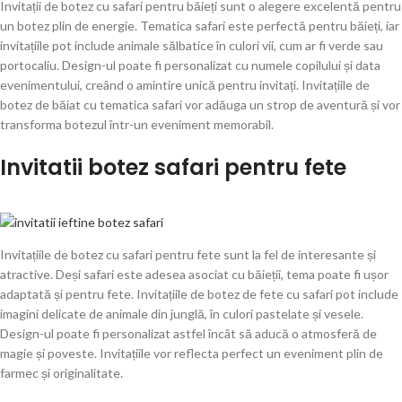
Invitații de botez cu safari pentru băieți sunt o alegere excelentă pentru
un botez plin de energie. Tematica safari este perfectă pentru băieți, iar
invitațiile pot include animale sălbatice în culori vii, cum ar fi verde sau
portocaliu. Design-ul poate fi personalizat cu numele copilului și data
evenimentului, creând o amintire unică pentru invitați. Invitațiile de
botez de băiat cu tematica safari vor adăuga un strop de aventură și vor
transforma botezul într-un eveniment memorabil.
Invitatii botez safari pentru fete
Invitațiile de botez cu safari pentru fete sunt la fel de interesante și
atractive. Deși safari este adesea asociat cu băieții, tema poate fi ușor
adaptată și pentru fete. Invitațiile de botez de fete cu safari pot include
imagini delicate de animale din junglă, în culori pastelate și vesele.
Design-ul poate fi personalizat astfel încât să aducă o atmosferă de
magie și poveste. Invitațiile vor reflecta perfect un eveniment plin de
farmec și originalitate.