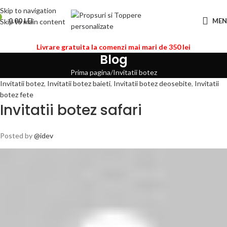
Skip to navigation
0.00
LEI
ME
Skip to main content
Livrare gratuita la comenzi mai mari de 350 lei
Blog
Prima pagina
Invitatii botez
Invitatii botez
,
Invitatii botez baieti
,
Invitatii botez deosebite
,
Invitatii
botez fete
Invitatii botez safari
Posted by
@idev