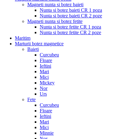
Magneti nunta si botez baieti
Nunta si botez baieti CR 1 poza
Nunta si botez baieti CR 2 poze
Magneti nunta si botez fetite
Nunta si botez fetite CR 1 poza
Nunta si botez fetite CR 2 poze
Maritim
Marturii botez magnetice
Baieti
Curcubeu
Floare
Ieftini
Mari
Mici
Mickey
Nor
Urs
Fete
Curcubeu
Floare
Ieftini
Mari
Mici
Minnie
Nor