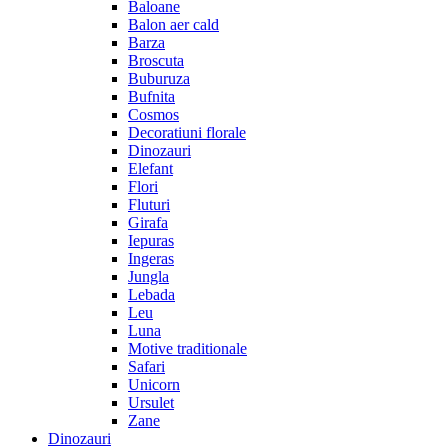
Baloane
Balon aer cald
Barza
Broscuta
Buburuza
Bufnita
Cosmos
Decoratiuni florale
Dinozauri
Elefant
Flori
Fluturi
Girafa
Iepuras
Ingeras
Jungla
Lebada
Leu
Luna
Motive traditionale
Safari
Unicorn
Ursulet
Zane
Dinozauri