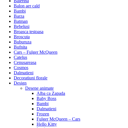
Balerina
Balon aer cald
Bambi
Barza
Batman
Bebelusi
Broasca testoasa
Broscuta
Buburuza
Bufnita
Cars – Fulger McQueen
Catelus
Cenusareasa
Cosmos
Dalmatieni
Decoratiuni florale
Design
Desene animate
Alba ca Zapada
Baby Boss
Bambi
Dalmatieni
Frozen
Fulger McQueen – Cars
Hello Kitty