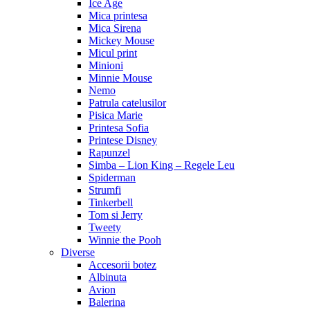
Ice Age
Mica printesa
Mica Sirena
Mickey Mouse
Micul print
Minioni
Minnie Mouse
Nemo
Patrula catelusilor
Pisica Marie
Printesa Sofia
Printese Disney
Rapunzel
Simba – Lion King – Regele Leu
Spiderman
Strumfi
Tinkerbell
Tom si Jerry
Tweety
Winnie the Pooh
Diverse
Accesorii botez
Albinuta
Avion
Balerina