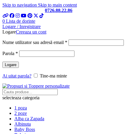
Skip to navigation
Skip to main content
Telefon si Whatsapp
0726.88.22.86
0
Lista de dorinte
Logare / Inregistrare
Logare
Creeaza un cont
Obligatoriu
Nume utilizator sau adresă email
*
Obligatoriu
Parola
*
Logare
Ai uitat parola?
Tine-ma minte
selecteaza categoria
1 poza
2 poze
Alba ca Zapada
Albinuta
Baby Boss