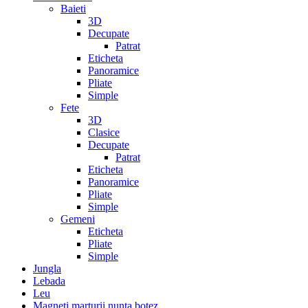
Baieti
3D
Decupate
Patrat
Eticheta
Panoramice
Pliate
Simple
Fete
3D
Clasice
Decupate
Patrat
Eticheta
Panoramice
Pliate
Simple
Gemeni
Eticheta
Pliate
Simple
Jungla
Lebada
Leu
Magneti marturii nunta botez