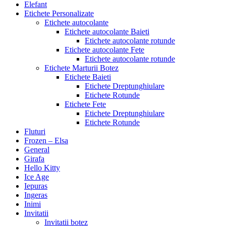
Elefant
Etichete Personalizate
Etichete autocolante
Etichete autocolante Baieti
Etichete autocolante rotunde
Etichete autocolante Fete
Etichete autocolante rotunde
Etichete Marturii Botez
Etichete Baieti
Etichete Dreptunghiulare
Etichete Rotunde
Etichete Fete
Etichete Dreptunghiulare
Etichete Rotunde
Fluturi
Frozen – Elsa
General
Girafa
Hello Kitty
Ice Age
Iepuras
Ingeras
Inimi
Invitatii
Invitatii botez