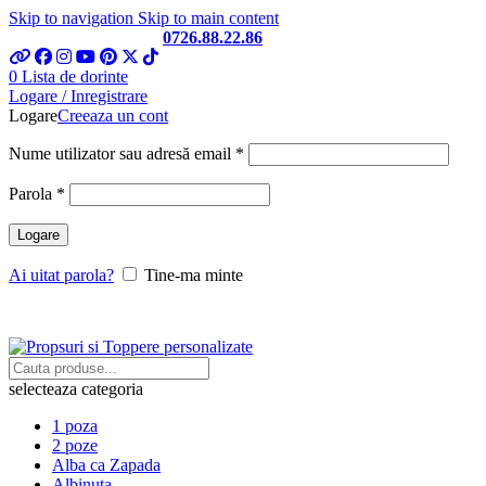
Skip to navigation
Skip to main content
Telefon si Whatsapp
0726.88.22.86
0
Lista de dorinte
Logare / Inregistrare
Logare
Creeaza un cont
Obligatoriu
Nume utilizator sau adresă email
*
Obligatoriu
Parola
*
Logare
Ai uitat parola?
Tine-ma minte
selecteaza categoria
1 poza
2 poze
Alba ca Zapada
Albinuta