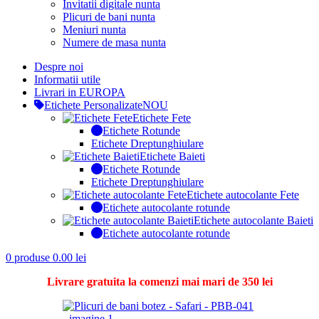
Invitatii digitale nunta
Plicuri de bani nunta
Meniuri nunta
Numere de masa nunta
Despre noi
Informatii utile
Livrari in EUROPA
Etichete Personalizate
NOU
Etichete Fete
Etichete Rotunde
Etichete Dreptunghiulare
Etichete Baieti
Etichete Rotunde
Etichete Dreptunghiulare
Etichete autocolante Fete
Etichete autocolante rotunde
Etichete autocolante Baieti
Etichete autocolante rotunde
0
produse
0.00
lei
Livrare gratuita la comenzi mai mari de 350 lei