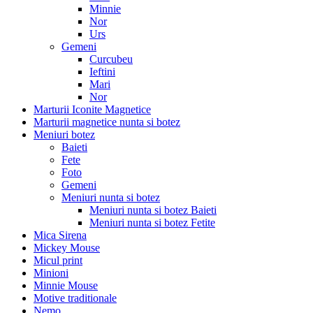
Minnie
Nor
Urs
Gemeni
Curcubeu
Ieftini
Mari
Nor
Marturii Iconite Magnetice
Marturii magnetice nunta si botez
Meniuri botez
Baieti
Fete
Foto
Gemeni
Meniuri nunta si botez
Meniuri nunta si botez Baieti
Meniuri nunta si botez Fetite
Mica Sirena
Mickey Mouse
Micul print
Minioni
Minnie Mouse
Motive traditionale
Nemo