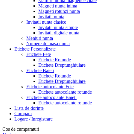
Marturii nunta magnetice citate
Magneti nunta inima
Magneti rotunzi nunta
Invitatii nunta
Invitatii nunta clasice
Invitatii nunta simple
Invitatii digitale nunta
Meniuri nunta
Numere de masa nunta
Etichete Personalizate
Etichete Fete
Etichete Rotunde
Etichete Dreptunghiulare
Etichete Baieti
Etichete Rotunde
Etichete Dreptunghiulare
Etichete autocolante Fete
Etichete autocolante rotunde
Etichete autocolante Baieti
Etichete autocolante rotunde
Lista de dorinte
Compara
Logare / Inregistrare
Cos de cumparaturi