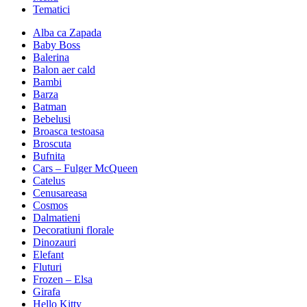
Tematici
Alba ca Zapada
Baby Boss
Balerina
Balon aer cald
Bambi
Barza
Batman
Bebelusi
Broasca testoasa
Broscuta
Bufnita
Cars – Fulger McQueen
Catelus
Cenusareasa
Cosmos
Dalmatieni
Decoratiuni florale
Dinozauri
Elefant
Fluturi
Frozen – Elsa
Girafa
Hello Kitty