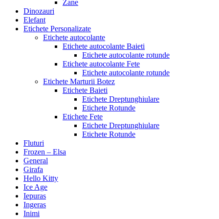
Zane
Dinozauri
Elefant
Etichete Personalizate
Etichete autocolante
Etichete autocolante Baieti
Etichete autocolante rotunde
Etichete autocolante Fete
Etichete autocolante rotunde
Etichete Marturii Botez
Etichete Baieti
Etichete Dreptunghiulare
Etichete Rotunde
Etichete Fete
Etichete Dreptunghiulare
Etichete Rotunde
Fluturi
Frozen – Elsa
General
Girafa
Hello Kitty
Ice Age
Iepuras
Ingeras
Inimi