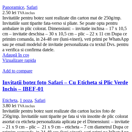
Panoramice
,
Safari
2.50
lei
TVA inclus
Invitatiile pentru botez sunt realizate din carton mat de 250g/mp.
Invitatiile sunt tiparite fata-verso si pliate. Se poate opta pentru
ambalare in plic colorat. Dimensiuni: – invitatie inchisa – 17 x 10,5
cm – invitatie deschisa – 30 x 10,5 cm – plic – 22 x 11 cm Dupa ce
primim comanda, in 24-48 ore (luni-vineri), veti primi pe WhatsApp
sau pe email modelul de invitatie personalizata cu textul Dvs. pentru
a verifica si confirma datele.
Adaugă în coș
Vizualizare rapida
Add to compare
Invitatii botez foto Safari – Cu Eticheta si Plic Verde
Inchis – IBEF-01
Eticheta
,
1 poza
,
Safari
3.80
lei
TVA inclus
Invitatiile pentru botez sunt realizate din carton lucios foto de
250g/mp. Invitatiile sunt tiparite pe fata si vin insotite de plic colorat
asortat cu eticheta personalizata aplicata pe el Dimensiuni: – invitatie
– 21 x 9 cm – plic – 21 x 9 cm – eticheta – 7 cm diametrul Dupa ce