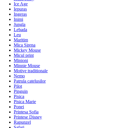
Ice Age
Iepuras
Ingeras
Inimi
Jungla
Lebada
Leu
Maritim
Mica Sirena
Mickey Mouse
Micul print
Minioni
Minnie Mouse
Motive traditionale
Nemo
Patrula catelusilor
Pilot
Pinguin
Pisica
Pisica Marie
Ponei
Printesa Sofia
Printese Disney
Rapunzel
Safari