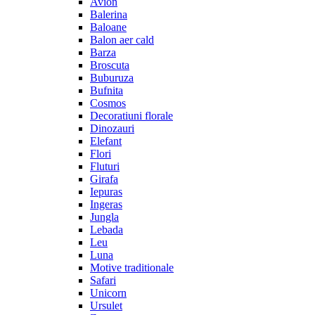
Avion
Balerina
Baloane
Balon aer cald
Barza
Broscuta
Buburuza
Bufnita
Cosmos
Decoratiuni florale
Dinozauri
Elefant
Flori
Fluturi
Girafa
Iepuras
Ingeras
Jungla
Lebada
Leu
Luna
Motive traditionale
Safari
Unicorn
Ursulet