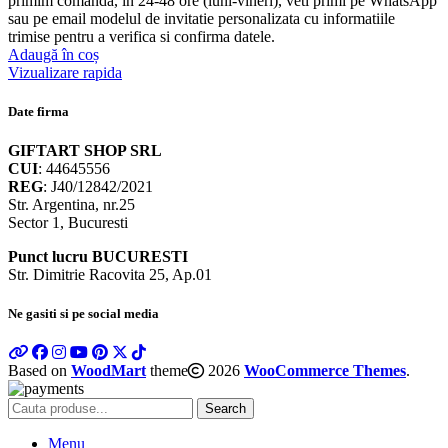
primim comanda, in 24-48 ore (luni-vineri), veti primi pe WhatsApp
sau pe email modelul de invitatie personalizata cu informatiile
trimise pentru a verifica si confirma datele.
Adaugă în coș
Vizualizare rapida
Date firma
GIFTART SHOP SRL
CUI
: 44645556
REG
: J40/12842/2021
Str. Argentina, nr.25
Sector 1, Bucuresti
Punct lucru BUCURESTI
Str. Dimitrie Racovita 25, Ap.01
Ne gasiti si pe social media
Based on
WoodMart
theme
2026
WooCommerce Themes
.
Search
Menu