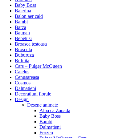
Baby Boss
Balerina
Balon aer cald
Bambi
Barza
Batman
Bebelusi
Broasca testoasa
Broscuta
Buburuza
Bufnita
Cars – Fulger McQueen
Catelus
Cenusareasa
Cosmos
Dalmatieni
Decoratiuni florale
Design
Desene animate
Alba ca Zapada
Baby Boss
Bambi
Dalmatieni
Frozen