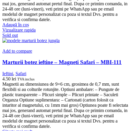
mai jos, generand automat pretul final. Dupa ce primim comanda, in
24-48 ore (luni-vineri), veti primi pe WhatsApp sau pe email
modelul de magnet personalizat cu poza si textul Dvs. pentru a
verifica si confirma datele.
Adaugă în coș
Vizualizare rapida
Sold out
Add to compare
Marturii botez ieftine – Magneti Safari – MBI-111
Ieftini
,
Safari
4.50
lei
TVA inclus
Magnetii au dimensiunea de 9×6 cm, grosimea de 0,7 mm, sunt
flexibili si au colturile rotunjite. Optiuni ambalare: – Pungute de
plastic transparente – Plicuri simple – Plicuri printate – Saculeti
Organza Optiune suplimentara: – Cartonati (carton folosit ca
intaritor al magnetului, cu 1mm mai gros) Optiunea poate fi selectata
mai jos, generand automat pretul final. Dupa ce primim comanda, in
24-48 ore (luni-vineri), veti primi pe WhatsApp sau pe email
modelul de magnet personalizat cu poza si textul Dvs. pentru a
verifica si confirma datele.