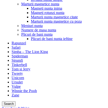
Marturii magnetice nunta
Magneti nunta inima
Magneti rotunzi nunta
Marturii nunta magnetice citate
Marturii nunta magnetice cu poza
Meniuri nunta
Numere de masa nunta
Plicuri de bani nunta
Plicuri de bani nunta ieftine
Rapunzel
Safari
Simba – The Lion King
Spiderman
Strumfi
Tinkerbell
Tom si Jerry
Tweety
Unicorn
Ursulet
Vulpe
Winnie the Pooh
Zane
Search