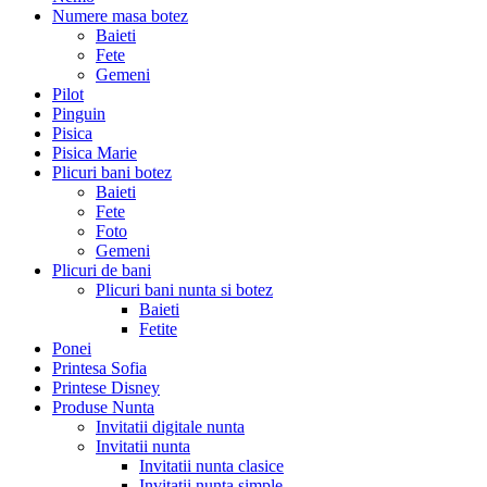
Numere masa botez
Baieti
Fete
Gemeni
Pilot
Pinguin
Pisica
Pisica Marie
Plicuri bani botez
Baieti
Fete
Foto
Gemeni
Plicuri de bani
Plicuri bani nunta si botez
Baieti
Fetite
Ponei
Printesa Sofia
Printese Disney
Produse Nunta
Invitatii digitale nunta
Invitatii nunta
Invitatii nunta clasice
Invitatii nunta simple