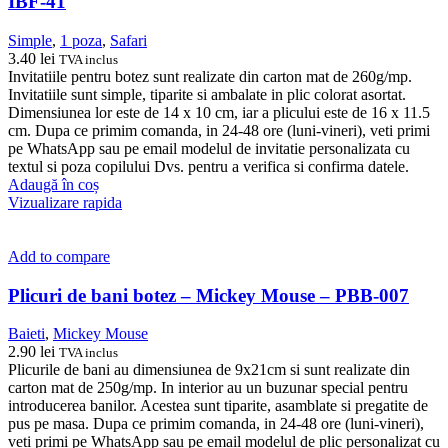
IBF-41
Simple
,
1 poza
,
Safari
3.40
lei
TVA inclus
Invitatiile pentru botez sunt realizate din carton mat de 260g/mp.
Invitatiile sunt simple, tiparite si ambalate in plic colorat asortat.
Dimensiunea lor este de 14 x 10 cm, iar a plicului este de 16 x 11.5
cm. Dupa ce primim comanda, in 24-48 ore (luni-vineri), veti primi
pe WhatsApp sau pe email modelul de invitatie personalizata cu
textul si poza copilului Dvs. pentru a verifica si confirma datele.
Adaugă în coș
Vizualizare rapida
Add to compare
Plicuri de bani botez – Mickey Mouse – PBB-007
Baieti
,
Mickey Mouse
2.90
lei
TVA inclus
Plicurile de bani au dimensiunea de 9x21cm si sunt realizate din
carton mat de 250g/mp. In interior au un buzunar special pentru
introducerea banilor. Acestea sunt tiparite, asamblate si pregatite de
pus pe masa. Dupa ce primim comanda, in 24-48 ore (luni-vineri),
veti primi pe WhatsApp sau pe email modelul de plic personalizat cu