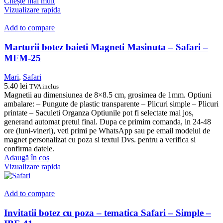
Citește mai mult
Vizualizare rapida
Add to compare
Marturii botez baieti Magneti Masinuta – Safari –
MFM-25
Mari
,
Safari
5.40
lei
TVA inclus
Magnetii au dimensiunea de 8×8.5 cm, grosimea de 1mm. Optiuni
ambalare: – Pungute de plastic transparente – Plicuri simple – Plicuri
printate – Saculeti Organza Optiunile pot fi selectate mai jos,
generand automat pretul final. Dupa ce primim comanda, in 24-48
ore (luni-vineri), veti primi pe WhatsApp sau pe email modelul de
magnet personalizat cu poza si textul Dvs. pentru a verifica si
confirma datele.
Adaugă în coș
Vizualizare rapida
Add to compare
Invitatii botez cu poza – tematica Safari – Simple –