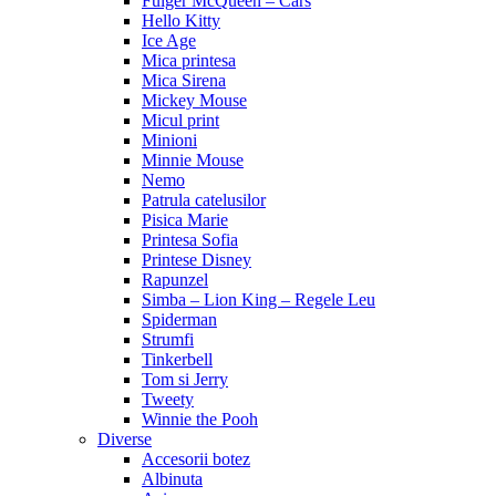
Fulger McQueen – Cars
Hello Kitty
Ice Age
Mica printesa
Mica Sirena
Mickey Mouse
Micul print
Minioni
Minnie Mouse
Nemo
Patrula catelusilor
Pisica Marie
Printesa Sofia
Printese Disney
Rapunzel
Simba – Lion King – Regele Leu
Spiderman
Strumfi
Tinkerbell
Tom si Jerry
Tweety
Winnie the Pooh
Diverse
Accesorii botez
Albinuta