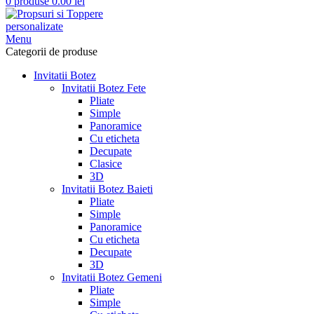
0
produse
0.00
lei
Menu
Categorii de produse
Invitatii Botez
Invitatii Botez Fete
Pliate
Simple
Panoramice
Cu eticheta
Decupate
Clasice
3D
Invitatii Botez Baieti
Pliate
Simple
Panoramice
Cu eticheta
Decupate
3D
Invitatii Botez Gemeni
Pliate
Simple