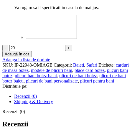
Va rugam sa il specificati in casuta de mai jos:
Cantitate
Plicuri
Adaugă în coș
de
Adauga in lista de dorinte
bani
SKU:
IP-22948-OMIAGE
Categorii:
Baieti
,
Safari
Etichete:
carduri
botez
de masa botez
,
modele de plicuri bani
,
place card botez
,
plicuri bani
-
botez
,
plicuri bani botez baiat
,
plicuri de bani botez
,
plicuri de bani
Safari
botez baieti
,
plicuri de bani personalizate
,
plicuri pentru bani
-
Distribuie pe:
PBB-
041
Recenzii (0)
Shipping & Delivery
Recenzii (0)
Recenzii