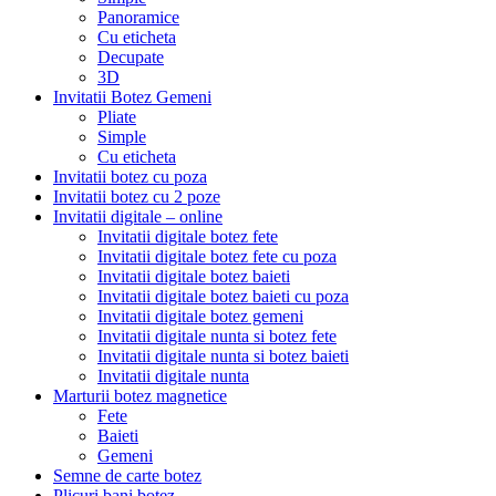
Panoramice
Cu eticheta
Decupate
3D
Invitatii Botez Gemeni
Pliate
Simple
Cu eticheta
Invitatii botez cu poza
Invitatii botez cu 2 poze
Invitatii digitale – online
Invitatii digitale botez fete
Invitatii digitale botez fete cu poza
Invitatii digitale botez baieti
Invitatii digitale botez baieti cu poza
Invitatii digitale botez gemeni
Invitatii digitale nunta si botez fete
Invitatii digitale nunta si botez baieti
Invitatii digitale nunta
Marturii botez magnetice
Fete
Baieti
Gemeni
Semne de carte botez
Plicuri bani botez