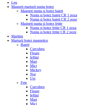
Leu
Magneti marturii nunta botez
Magneti nunta si botez baieti
Nunta si botez baieti CR 1 poza
Nunta si botez baieti CR 2 poze
Magneti nunta si botez fetite
Nunta si botez fetite CR 1 poza
Nunta si botez fetite CR 2 poze
Maritim
Marturii botez magnetice
Baieti
Curcubeu
Floare
Ieftini
Mari
Mici
Mickey
Nor
Urs
Fete
Curcubeu
Floare
Ieftini
Mari
Mici