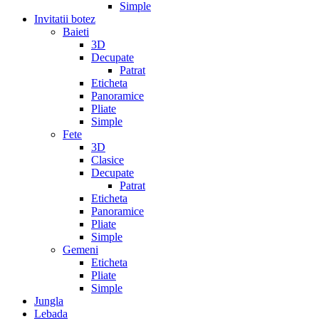
Simple
Invitatii botez
Baieti
3D
Decupate
Patrat
Eticheta
Panoramice
Pliate
Simple
Fete
3D
Clasice
Decupate
Patrat
Eticheta
Panoramice
Pliate
Simple
Gemeni
Eticheta
Pliate
Simple
Jungla
Lebada