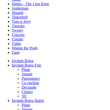
Simba – The Lion King
Spiderman
Strumfi
Tinkerbell
Tom si Jerry
Trenulet
Tweety
Unicorn
Ursulet
Vulpe
Winnie the Pooh
Zane
Invitatii Botez
Invitatii Botez Fete
Pliate
Simple
Panoramice
Cu eticheta
Decupate
Clasice
3D
Invitatii Botez Baieti
Pliate
Simple