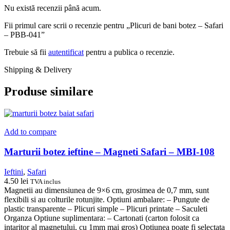
Nu există recenzii până acum.
Fii primul care scrii o recenzie pentru „Plicuri de bani botez – Safari
– PBB-041”
Trebuie să fii
autentificat
pentru a publica o recenzie.
Shipping & Delivery
Produse similare
Add to compare
Marturii botez ieftine – Magneti Safari – MBI-108
Ieftini
,
Safari
4.50
lei
TVA inclus
Magnetii au dimensiunea de 9×6 cm, grosimea de 0,7 mm, sunt
flexibili si au colturile rotunjite. Optiuni ambalare: – Pungute de
plastic transparente – Plicuri simple – Plicuri printate – Saculeti
Organza Optiune suplimentara: – Cartonati (carton folosit ca
intaritor al magnetului, cu 1mm mai gros) Optiunea poate fi selectata