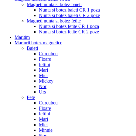
Magneti nunta si botez baieti
Nunta si botez baieti CR 1 poza
Nunta si botez baieti CR 2 poze
Magneti nunta si botez fetite
Nunta si botez fetite CR 1 poza
Nunta si botez fetite CR 2 poze
Maritim
Marturii botez magnetice
Baieti
Curcubeu
Floare
Ieftini
Mari
Mici
Mickey
Nor
Urs
Fete
Curcubeu
Floare
Ieftini
Mari
Mici
Minnie
Nor