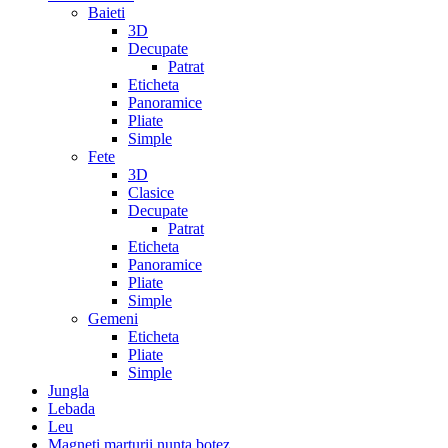
Baieti
3D
Decupate
Patrat
Eticheta
Panoramice
Pliate
Simple
Fete
3D
Clasice
Decupate
Patrat
Eticheta
Panoramice
Pliate
Simple
Gemeni
Eticheta
Pliate
Simple
Jungla
Lebada
Leu
Magneti marturii nunta botez