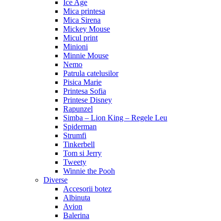
Ice Age
Mica printesa
Mica Sirena
Mickey Mouse
Micul print
Minioni
Minnie Mouse
Nemo
Patrula catelusilor
Pisica Marie
Printesa Sofia
Printese Disney
Rapunzel
Simba – Lion King – Regele Leu
Spiderman
Strumfi
Tinkerbell
Tom si Jerry
Tweety
Winnie the Pooh
Diverse
Accesorii botez
Albinuta
Avion
Balerina