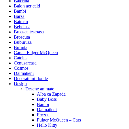
Balerina
Balon aer cald
Bambi
Barza
Batman
Bebelusi
Broasca testoasa
Broscuta
Buburuza
Bufnita
Cars – Fulger McQueen
Catelus
Cenusareasa
Cosmos
Dalmatieni
Decoratiuni florale
Design
Desene animate
Alba ca Zapada
Baby Boss
Bambi
Dalmatieni
Frozen
Fulger McQueen – Cars
Hello Kitty