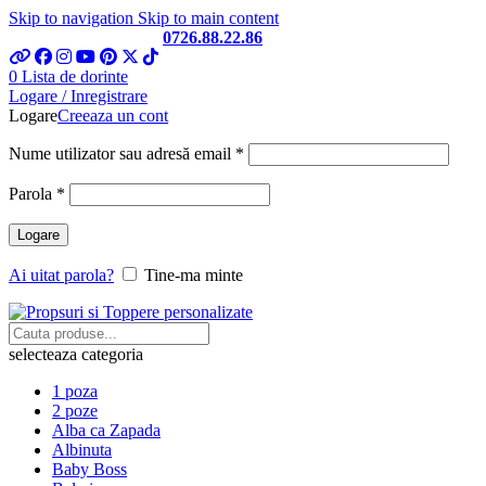
Skip to navigation
Skip to main content
Telefon si Whatsapp
0726.88.22.86
0
Lista de dorinte
Logare / Inregistrare
Logare
Creeaza un cont
Obligatoriu
Nume utilizator sau adresă email
*
Obligatoriu
Parola
*
Logare
Ai uitat parola?
Tine-ma minte
selecteaza categoria
1 poza
2 poze
Alba ca Zapada
Albinuta
Baby Boss