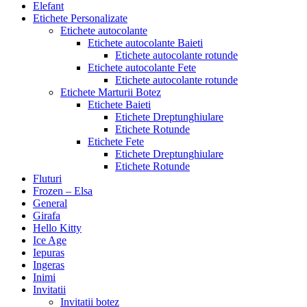
Elefant
Etichete Personalizate
Etichete autocolante
Etichete autocolante Baieti
Etichete autocolante rotunde
Etichete autocolante Fete
Etichete autocolante rotunde
Etichete Marturii Botez
Etichete Baieti
Etichete Dreptunghiulare
Etichete Rotunde
Etichete Fete
Etichete Dreptunghiulare
Etichete Rotunde
Fluturi
Frozen – Elsa
General
Girafa
Hello Kitty
Ice Age
Iepuras
Ingeras
Inimi
Invitatii
Invitatii botez