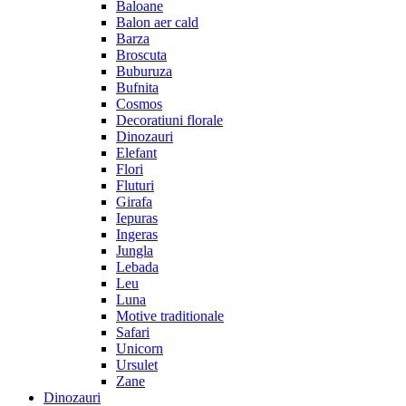
Baloane
Balon aer cald
Barza
Broscuta
Buburuza
Bufnita
Cosmos
Decoratiuni florale
Dinozauri
Elefant
Flori
Fluturi
Girafa
Iepuras
Ingeras
Jungla
Lebada
Leu
Luna
Motive traditionale
Safari
Unicorn
Ursulet
Zane
Dinozauri