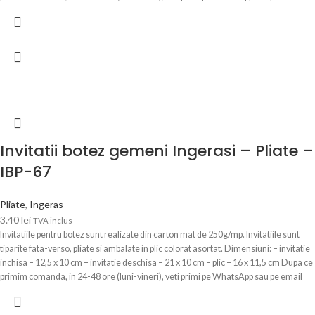
modelul de invitatie personalizata cu textul Dvs. pentru a verifica si confirma
datele.
Invitatii botez gemeni Ingerasi – Pliate –
IBP-67
Pliate
,
Ingeras
3.40
lei
TVA inclus
Invitatiile pentru botez sunt realizate din carton mat de 250g/mp. Invitatiile sunt
tiparite fata-verso, pliate si ambalate in plic colorat asortat. Dimensiuni: – invitatie
inchisa – 12,5 x 10 cm – invitatie deschisa – 21 x 10 cm – plic – 16 x 11,5 cm Dupa ce
primim comanda, in 24-48 ore (luni-vineri), veti primi pe WhatsApp sau pe email
modelul de invitatie personalizata cu textul Dvs. pentru a verifica si confirma
datele.