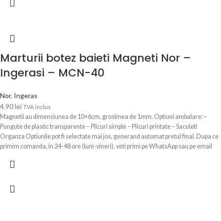
Marturii botez baieti Magneti Nor –
Ingerasi – MCN-40
Nor
,
Ingeras
4.90
lei
TVA inclus
Magnetii au dimensiunea de 10×6cm, grosimea de 1mm. Optiuni ambalare: –
Pungute de plastic transparente – Plicuri simple – Plicuri printate – Saculeti
Organza Optiunile pot fi selectate mai jos, generand automat pretul final. Dupa ce
primim comanda, in 24-48 ore (luni-vineri), veti primi pe WhatsApp sau pe email
modelul de magnet personalizat cu poza si textul Dvs. pentru a verifica si confirma
datele.