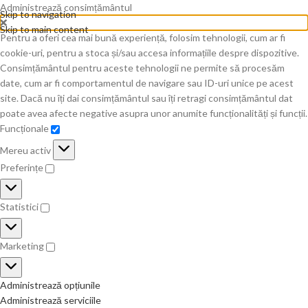
Administrează consimțământul
Skip to navigation
Skip to main content
Pentru a oferi cea mai bună experiență, folosim tehnologii, cum ar fi
cookie-uri, pentru a stoca și/sau accesa informațiile despre dispozitive.
Consimțământul pentru aceste tehnologii ne permite să procesăm
date, cum ar fi comportamentul de navigare sau ID-uri unice pe acest
site. Dacă nu îți dai consimțământul sau îți retragi consimțământul dat
poate avea afecte negative asupra unor anumite funcționalități și funcții.
Funcționale
Mereu activ
Preferințe
Statistici
Marketing
Administrează opțiunile
Administrează serviciile