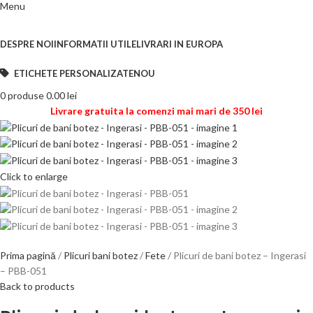
Menu
Categorii de produse
DESPRE NOI
INFORMATII UTILE
LIVRARI IN EUROPA
ETICHETE PERSONALIZATE
NOU
0
produse
0.00
lei
Livrare gratuita la comenzi mai mari de 350 lei
Click to enlarge
Prima pagină
Plicuri bani botez
Fete
Plicuri de bani botez – Ingerasi
– PBB-051
Back to products