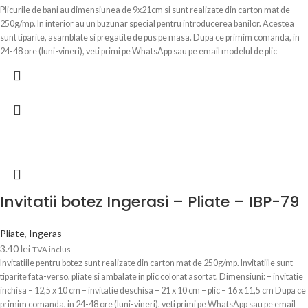
Plicurile de bani au dimensiunea de 9x21cm si sunt realizate din carton mat de
250g/mp. In interior au un buzunar special pentru introducerea banilor. Acestea
sunt tiparite, asamblate si pregatite de pus pe masa. Dupa ce primim comanda, in
24-48 ore (luni-vineri), veti primi pe WhatsApp sau pe email modelul de plic
personalizat cu textul Dvs. pentru verificare si confirmare.
Invitatii botez Ingerasi – Pliate – IBP-79
Pliate
,
Ingeras
3.40
lei
TVA inclus
Invitatiile pentru botez sunt realizate din carton mat de 250g/mp. Invitatiile sunt
tiparite fata-verso, pliate si ambalate in plic colorat asortat. Dimensiuni: – invitatie
inchisa – 12,5 x 10 cm – invitatie deschisa – 21 x 10 cm – plic – 16 x 11,5 cm Dupa ce
primim comanda, in 24-48 ore (luni-vineri), veti primi pe WhatsApp sau pe email