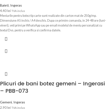
Baieti
,
Ingeras
4.40
lei
TVA inclus
Meniurile pentru botez tip carte sunt realizate din carton mat de 250g/mp.
Dimensiune A5 inchis / A4 deschis. Dupa ce primim comanda, in 24-48 ore (luni-
vineri), veti primi pe WhatsApp sau pe email modelul de meniu personalizat cu
textul Dvs. pentru a verifica si confirma datele.
Plicuri de bani botez gemeni – Ingerasi
– PBB-073
Gemeni
,
Ingeras
2.90
lei
TVA inclus