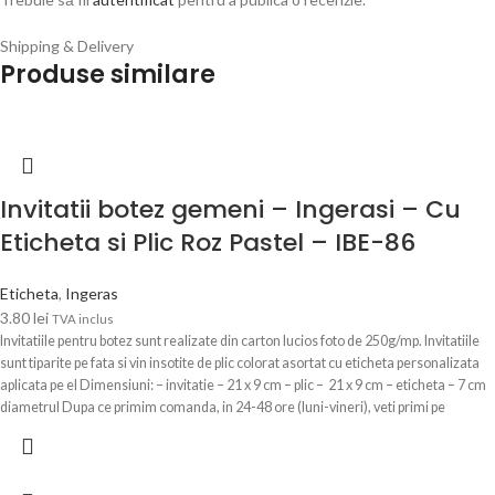
Shipping & Delivery
Produse similare
Invitatii botez gemeni – Ingerasi – Cu
Eticheta si Plic Roz Pastel – IBE-86
Eticheta
,
Ingeras
3.80
lei
TVA inclus
Invitatiile pentru botez sunt realizate din carton lucios foto de 250g/mp. Invitatiile
sunt tiparite pe fata si vin insotite de plic colorat asortat cu eticheta personalizata
aplicata pe el Dimensiuni: – invitatie – 21 x 9 cm – plic – 21 x 9 cm – eticheta – 7 cm
diametrul Dupa ce primim comanda, in 24-48 ore (luni-vineri), veti primi pe
WhatsApp sau pe email modelul de invitatie personalizata cu informatiile trimise
pentru a verifica si confirma datele.