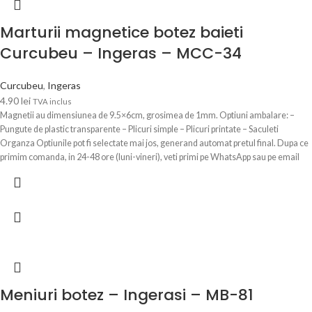
Marturii magnetice botez baieti
Curcubeu – Ingeras – MCC-34
Curcubeu
,
Ingeras
4.90
lei
TVA inclus
Magnetii au dimensiunea de 9.5×6cm, grosimea de 1mm. Optiuni ambalare: –
Pungute de plastic transparente – Plicuri simple – Plicuri printate – Saculeti
Organza Optiunile pot fi selectate mai jos, generand automat pretul final. Dupa ce
primim comanda, in 24-48 ore (luni-vineri), veti primi pe WhatsApp sau pe email
modelul de magnet personalizat cu poza si textul Dvs. pentru a verifica si confirma
datele.
Meniuri botez – Ingerasi – MB-81