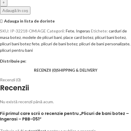
Adaugă în coș
Adauga in lista de dorinte
SKU:
IP-32218-OMIAGE
Categorii:
Fete
,
Ingeras
Etichete:
carduri de
masa botez
,
modele de plicuri bani
,
place card botez
,
plicuri bani botez
,
plicuri bani botez fete
,
plicuri de bani botez
,
plicuri de bani personalizate
,
plicuri pentru bani
Distribuie pe:
RECENZII (0)
SHIPPING & DELIVERY
Recenzii (0)
Recenzii
Nu există recenzii până acum.
Fii primul care scrii o recenzie pentru „Plicuri de bani botez –
Ingerasi – PBB-051”
Trebuie să fii
autentificat
pentru a publica o recenzie.