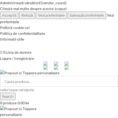
Administrează vânzătorii {vendor_count}
Citește mai multe despre aceste scopuri
Acceptă
Refuză
Vezi preferințele
Salvează preferințele
Vezi
preferințele
Politică cookie-uri
Politica de confidentialitate
Informatii utile
Telefon si Whatsapp
0726.88.22.86
0
Lista de dorinte
Logare / Inregistrare
selecteaza categoria
Search
0
produse
0.00
lei