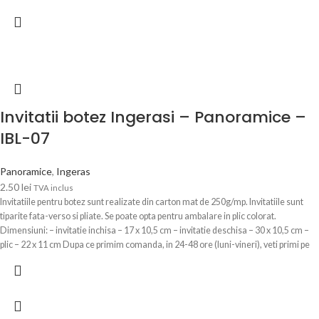
Invitatii botez Ingerasi – Panoramice –
IBL-07
Panoramice
,
Ingeras
2.50
lei
TVA inclus
Invitatiile pentru botez sunt realizate din carton mat de 250g/mp. Invitatiile sunt
tiparite fata-verso si pliate. Se poate opta pentru ambalare in plic colorat.
Dimensiuni: – invitatie inchisa – 17 x 10,5 cm – invitatie deschisa – 30 x 10,5 cm –
plic – 22 x 11 cm Dupa ce primim comanda, in 24-48 ore (luni-vineri), veti primi pe
WhatsApp sau pe email modelul de invitatie personalizata cu textul Dvs. pentru a
verifica si confirma datele.