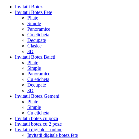
Invitatii Botez
Invitatii Botez Fete
Pliate
Simple
Panoramice
Cu eticheta
Decupate
Clasice
3D
Invitatii Botez Baieti
Pliate
Simple
Panoramice
Cu eticheta
Decupate
3D
Invitatii Botez Gemeni
Pliate
Simple
Cu eticheta
Invitatii botez cu poza
Invitatii botez cu 2 poze
Invitatii digitale – online
Invitatii digitale botez fete