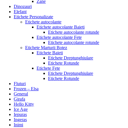
Zane
Dinozauri
Elefant
Etichete Personalizate
Etichete autocolante
Etichete autocolante Baieti
Etichete autocolante rotunde
Etichete autocolante Fete
Etichete autocolante rotunde
Etichete Marturii Botez
Etichete Baieti
Etichete Dreptunghiulare
Etichete Rotunde
Etichete Fete
Etichete Dreptunghiulare
Etichete Rotunde
Fluturi
Frozen – Elsa
General
Girafa
Hello Kitty
Ice Age
Iepuras
Ingeras
Inimi