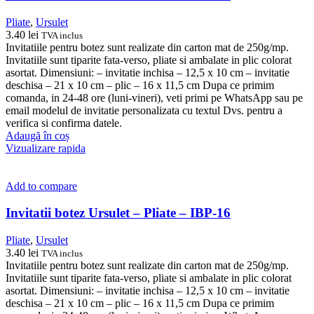
Pliate
,
Ursulet
3.40
lei
TVA inclus
Invitatiile pentru botez sunt realizate din carton mat de 250g/mp.
Invitatiile sunt tiparite fata-verso, pliate si ambalate in plic colorat
asortat. Dimensiuni: – invitatie inchisa – 12,5 x 10 cm – invitatie
deschisa – 21 x 10 cm – plic – 16 x 11,5 cm Dupa ce primim
comanda, in 24-48 ore (luni-vineri), veti primi pe WhatsApp sau pe
email modelul de invitatie personalizata cu textul Dvs. pentru a
verifica si confirma datele.
Adaugă în coș
Vizualizare rapida
Add to compare
Invitatii botez Ursulet – Pliate – IBP-16
Pliate
,
Ursulet
3.40
lei
TVA inclus
Invitatiile pentru botez sunt realizate din carton mat de 250g/mp.
Invitatiile sunt tiparite fata-verso, pliate si ambalate in plic colorat
asortat. Dimensiuni: – invitatie inchisa – 12,5 x 10 cm – invitatie
deschisa – 21 x 10 cm – plic – 16 x 11,5 cm Dupa ce primim