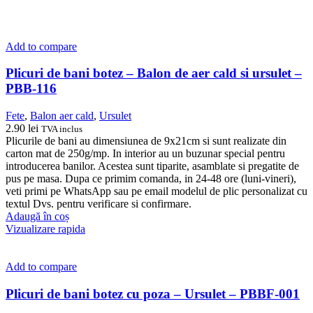
Add to compare
Plicuri de bani botez – Balon de aer cald si ursulet –
PBB-116
Fete
,
Balon aer cald
,
Ursulet
2.90
lei
TVA inclus
Plicurile de bani au dimensiunea de 9x21cm si sunt realizate din
carton mat de 250g/mp. In interior au un buzunar special pentru
introducerea banilor. Acestea sunt tiparite, asamblate si pregatite de
pus pe masa. Dupa ce primim comanda, in 24-48 ore (luni-vineri),
veti primi pe WhatsApp sau pe email modelul de plic personalizat cu
textul Dvs. pentru verificare si confirmare.
Adaugă în coș
Vizualizare rapida
Add to compare
Plicuri de bani botez cu poza – Ursulet – PBBF-001