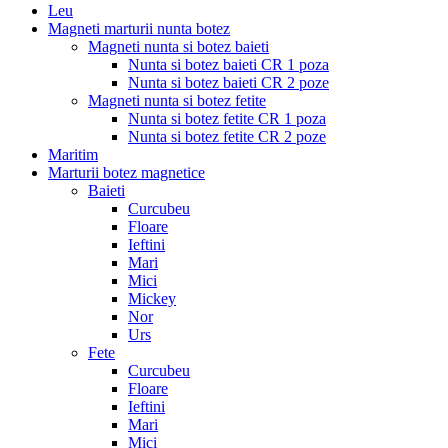
Leu
Magneti marturii nunta botez
Magneti nunta si botez baieti
Nunta si botez baieti CR 1 poza
Nunta si botez baieti CR 2 poze
Magneti nunta si botez fetite
Nunta si botez fetite CR 1 poza
Nunta si botez fetite CR 2 poze
Maritim
Marturii botez magnetice
Baieti
Curcubeu
Floare
Ieftini
Mari
Mici
Mickey
Nor
Urs
Fete
Curcubeu
Floare
Ieftini
Mari
Mici