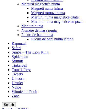
Marturii magnetice nunta
Magneti nunta inima
Magneti rotunzi nunta
Marturii nunta magnetice citate
Marturii nunta magnetice cu poza
Meniuri nunta
Numere de masa nunta
Plicuri de bani nunta
Plicuri de bani nunta ieftine
Rapunzel
Safari
Simba – The Lion King
Spiderman
Strumfi
Tinkerbell
Tom si Jerry
Tweety
Unicorn
Ursulet
Vulpe
Winnie the Pooh
Zane
Search