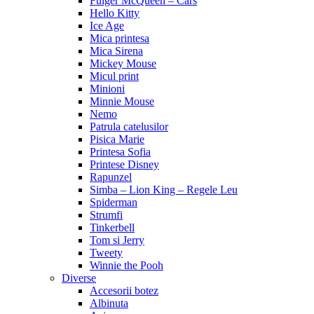
Fulger McQueen – Cars
Hello Kitty
Ice Age
Mica printesa
Mica Sirena
Mickey Mouse
Micul print
Minioni
Minnie Mouse
Nemo
Patrula catelusilor
Pisica Marie
Printesa Sofia
Printese Disney
Rapunzel
Simba – Lion King – Regele Leu
Spiderman
Strumfi
Tinkerbell
Tom si Jerry
Tweety
Winnie the Pooh
Diverse
Accesorii botez
Albinuta