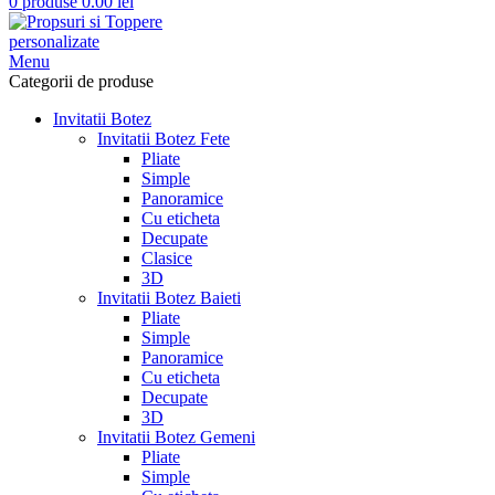
0
produse
0.00
lei
Menu
Categorii de produse
Invitatii Botez
Invitatii Botez Fete
Pliate
Simple
Panoramice
Cu eticheta
Decupate
Clasice
3D
Invitatii Botez Baieti
Pliate
Simple
Panoramice
Cu eticheta
Decupate
3D
Invitatii Botez Gemeni
Pliate
Simple