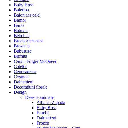
Baby Boss
Balerina
Balon aer cald
Bambi
Barza
Batman
Bebelusi
Broasca testoasa
Broscuta
Buburuza
Bufnita
Cars – Fulger McQueen
Catelus
Cenusareasa
Cosmos
Dalmatieni
Decoratiuni florale
Design
Desene animate
Alba ca Zapada
Baby Boss
Bambi
Dalmatieni
Frozen