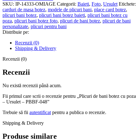
bani
SKU:
IP-14333-OMIAGE
Categorii:
Baieti
,
Foto
,
Ursulet
Etichete:
botez
carduri de masa botez
,
modele de plicuri bani
,
place card botez
,
cu
plicuri bani botez
,
plicuri bani botez baieti
,
plicuri bani botez cu
poza
poza
,
plicuri bani botez foto
,
plicuri de bani botez
,
plicuri de bani
-
personalizate
,
plicuri pentru bani
Ursulet
Distribuie pe:
-
PBBF-
Recenzii (0)
048
Shipping & Delivery
Recenzii (0)
Recenzii
Nu există recenzii până acum.
Fii primul care scrii o recenzie pentru „Plicuri de bani botez cu poza
– Ursulet – PBBF-048”
Trebuie să fii
autentificat
pentru a publica o recenzie.
Shipping & Delivery
Produse similare