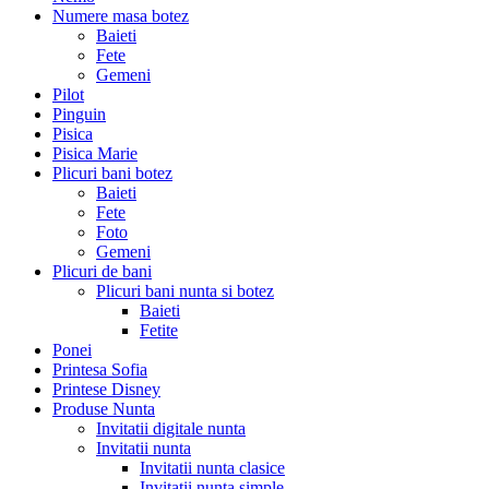
Numere masa botez
Baieti
Fete
Gemeni
Pilot
Pinguin
Pisica
Pisica Marie
Plicuri bani botez
Baieti
Fete
Foto
Gemeni
Plicuri de bani
Plicuri bani nunta si botez
Baieti
Fetite
Ponei
Printesa Sofia
Printese Disney
Produse Nunta
Invitatii digitale nunta
Invitatii nunta
Invitatii nunta clasice
Invitatii nunta simple