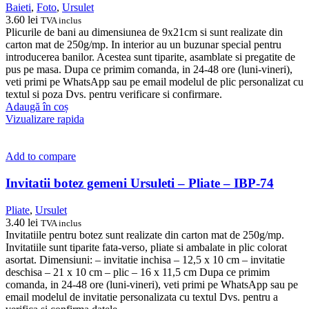
Baieti
,
Foto
,
Ursulet
3.60
lei
TVA inclus
Plicurile de bani au dimensiunea de 9x21cm si sunt realizate din
carton mat de 250g/mp. In interior au un buzunar special pentru
introducerea banilor. Acestea sunt tiparite, asamblate si pregatite de
pus pe masa. Dupa ce primim comanda, in 24-48 ore (luni-vineri),
veti primi pe WhatsApp sau pe email modelul de plic personalizat cu
textul si poza Dvs. pentru verificare si confirmare.
Adaugă în coș
Vizualizare rapida
Add to compare
Invitatii botez gemeni Ursuleti – Pliate – IBP-74
Pliate
,
Ursulet
3.40
lei
TVA inclus
Invitatiile pentru botez sunt realizate din carton mat de 250g/mp.
Invitatiile sunt tiparite fata-verso, pliate si ambalate in plic colorat
asortat. Dimensiuni: – invitatie inchisa – 12,5 x 10 cm – invitatie
deschisa – 21 x 10 cm – plic – 16 x 11,5 cm Dupa ce primim
comanda, in 24-48 ore (luni-vineri), veti primi pe WhatsApp sau pe
email modelul de invitatie personalizata cu textul Dvs. pentru a