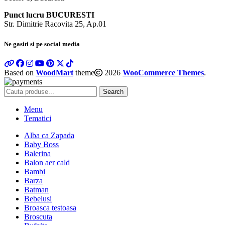
Punct lucru BUCURESTI
Str. Dimitrie Racovita 25, Ap.01
Ne gasiti si pe social media
Based on
WoodMart
theme
2026
WooCommerce Themes
.
Search
Menu
Tematici
Alba ca Zapada
Baby Boss
Balerina
Balon aer cald
Bambi
Barza
Batman
Bebelusi
Broasca testoasa
Broscuta