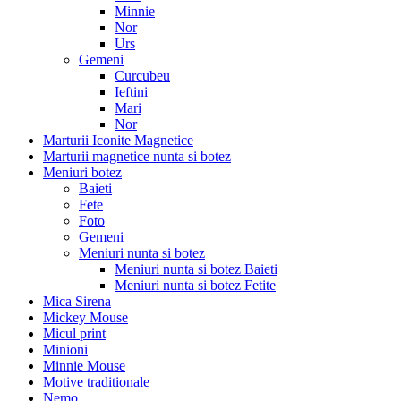
Minnie
Nor
Urs
Gemeni
Curcubeu
Ieftini
Mari
Nor
Marturii Iconite Magnetice
Marturii magnetice nunta si botez
Meniuri botez
Baieti
Fete
Foto
Gemeni
Meniuri nunta si botez
Meniuri nunta si botez Baieti
Meniuri nunta si botez Fetite
Mica Sirena
Mickey Mouse
Micul print
Minioni
Minnie Mouse
Motive traditionale
Nemo