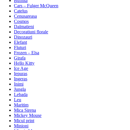
Bufnita
Cars – Fulger McQueen
Catelus
Cenusareasa
Cosmos
Dalmatieni
Decoratiuni florale
Dinozauri
Elefant
Fluturi
Frozen – Elsa
Girafa
Hello Kitty
Ice Age
Iepuras
Ingeras
Inimi
Jungla
Lebada
Leu
Maritim
Mica Sirena
Mickey Mouse
Micul print
Minioni