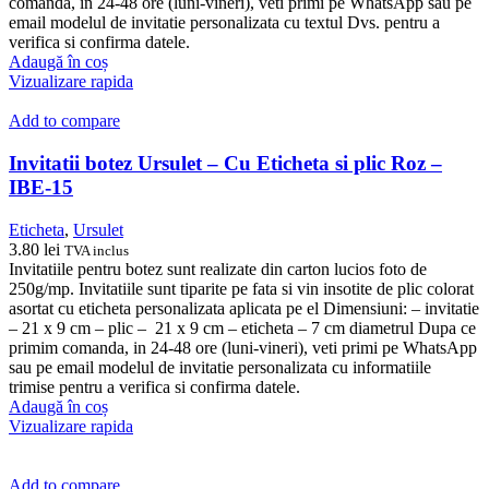
comanda, in 24-48 ore (luni-vineri), veti primi pe WhatsApp sau pe
email modelul de invitatie personalizata cu textul Dvs. pentru a
verifica si confirma datele.
Adaugă în coș
Vizualizare rapida
Add to compare
Invitatii botez Ursulet – Cu Eticheta si plic Roz –
IBE-15
Eticheta
,
Ursulet
3.80
lei
TVA inclus
Invitatiile pentru botez sunt realizate din carton lucios foto de
250g/mp. Invitatiile sunt tiparite pe fata si vin insotite de plic colorat
asortat cu eticheta personalizata aplicata pe el Dimensiuni: – invitatie
– 21 x 9 cm – plic – 21 x 9 cm – eticheta – 7 cm diametrul Dupa ce
primim comanda, in 24-48 ore (luni-vineri), veti primi pe WhatsApp
sau pe email modelul de invitatie personalizata cu informatiile
trimise pentru a verifica si confirma datele.
Adaugă în coș
Vizualizare rapida
Add to compare