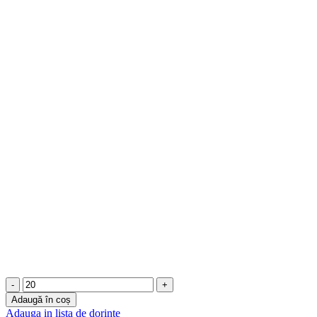
Cantitate
Plicuri
Adaugă în coș
de
Adauga in lista de dorinte