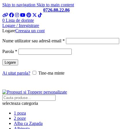
Skip to navigation
Skip to main content
Telefon si Whatsapp
0726.88.22.86
0
Lista de dorinte
Logare / Inregistrare
Logare
Creeaza un cont
Obligatoriu
Nume utilizator sau adresă email
*
Obligatoriu
Parola
*
Logare
Ai uitat parola?
Tine-ma minte
selecteaza categoria
1 poza
2 poze
Alba ca Zapada
Albinuta