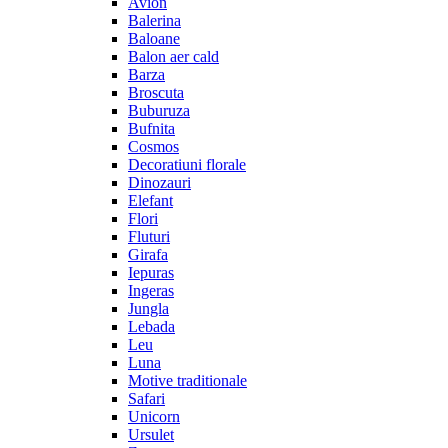
Avion
Balerina
Baloane
Balon aer cald
Barza
Broscuta
Buburuza
Bufnita
Cosmos
Decoratiuni florale
Dinozauri
Elefant
Flori
Fluturi
Girafa
Iepuras
Ingeras
Jungla
Lebada
Leu
Luna
Motive traditionale
Safari
Unicorn
Ursulet