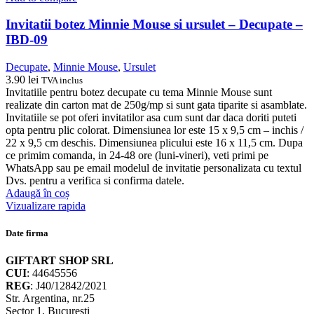
Invitatii botez Minnie Mouse si ursulet – Decupate –
IBD-09
Decupate
,
Minnie Mouse
,
Ursulet
3.90
lei
TVA inclus
Invitatiile pentru botez decupate cu tema Minnie Mouse sunt
realizate din carton mat de 250g/mp si sunt gata tiparite si asamblate.
Invitatiile se pot oferi invitatilor asa cum sunt dar daca doriti puteti
opta pentru plic colorat. Dimensiunea lor este 15 x 9,5 cm – inchis /
22 x 9,5 cm deschis. Dimensiunea plicului este 16 x 11,5 cm. Dupa
ce primim comanda, in 24-48 ore (luni-vineri), veti primi pe
WhatsApp sau pe email modelul de invitatie personalizata cu textul
Dvs. pentru a verifica si confirma datele.
Adaugă în coș
Vizualizare rapida
Date firma
GIFTART SHOP SRL
CUI
: 44645556
REG
: J40/12842/2021
Str. Argentina, nr.25
Sector 1, Bucuresti