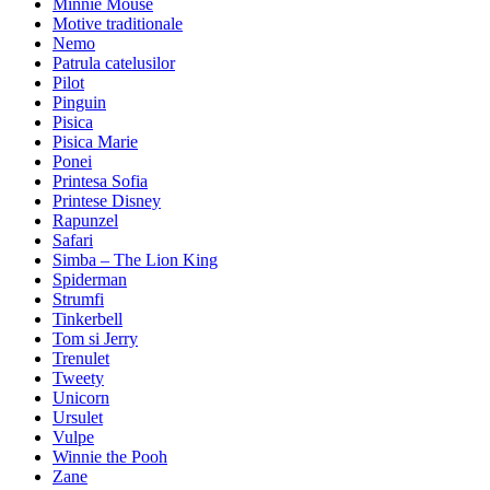
Minnie Mouse
Motive traditionale
Nemo
Patrula catelusilor
Pilot
Pinguin
Pisica
Pisica Marie
Ponei
Printesa Sofia
Printese Disney
Rapunzel
Safari
Simba – The Lion King
Spiderman
Strumfi
Tinkerbell
Tom si Jerry
Trenulet
Tweety
Unicorn
Ursulet
Vulpe
Winnie the Pooh
Zane