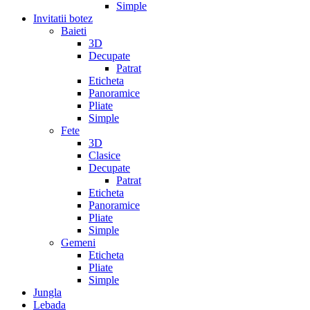
Simple
Invitatii botez
Baieti
3D
Decupate
Patrat
Eticheta
Panoramice
Pliate
Simple
Fete
3D
Clasice
Decupate
Patrat
Eticheta
Panoramice
Pliate
Simple
Gemeni
Eticheta
Pliate
Simple
Jungla
Lebada