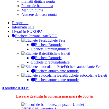
Invitatii digitale nunta
Plicuri de bani nunta
Meniuri nunta
Numere de masa nunta
Despre noi
Informatii utile
Livrari in EUROPA
Etichete Personalizate
NOU
Etichete Fete
Etichete Rotunde
Etichete Dreptunghiulare
Etichete Baieti
Etichete Rotunde
Etichete Dreptunghiulare
Etichete autocolante Fete
Etichete autocolante rotunde
Etichete autocolante Baieti
Etichete autocolante rotunde
0
produse
0.00
lei
Livrare gratuita la comenzi mai mari de 350 lei