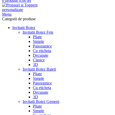
0
produse
0.00
lei
Menu
Categorii de produse
Invitatii Botez
Invitatii Botez Fete
Pliate
Simple
Panoramice
Cu eticheta
Decupate
Clasice
3D
Invitatii Botez Baieti
Pliate
Simple
Panoramice
Cu eticheta
Decupate
3D
Invitatii Botez Gemeni
Pliate
Simple