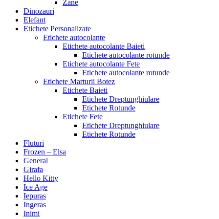
Zane
Dinozauri
Elefant
Etichete Personalizate
Etichete autocolante
Etichete autocolante Baieti
Etichete autocolante rotunde
Etichete autocolante Fete
Etichete autocolante rotunde
Etichete Marturii Botez
Etichete Baieti
Etichete Dreptunghiulare
Etichete Rotunde
Etichete Fete
Etichete Dreptunghiulare
Etichete Rotunde
Fluturi
Frozen – Elsa
General
Girafa
Hello Kitty
Ice Age
Iepuras
Ingeras
Inimi