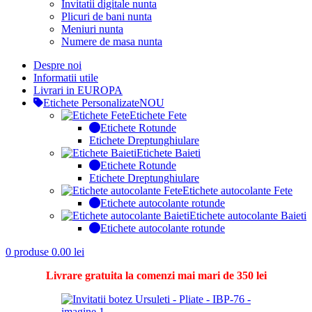
Invitatii digitale nunta
Plicuri de bani nunta
Meniuri nunta
Numere de masa nunta
Despre noi
Informatii utile
Livrari in EUROPA
Etichete Personalizate
NOU
Etichete Fete
Etichete Rotunde
Etichete Dreptunghiulare
Etichete Baieti
Etichete Rotunde
Etichete Dreptunghiulare
Etichete autocolante Fete
Etichete autocolante rotunde
Etichete autocolante Baieti
Etichete autocolante rotunde
0
produse
0.00
lei
Livrare gratuita la comenzi mai mari de 350 lei