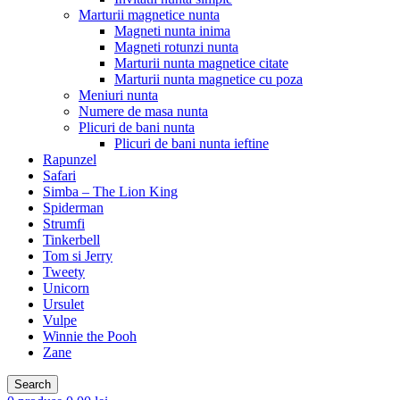
Marturii magnetice nunta
Magneti nunta inima
Magneti rotunzi nunta
Marturii nunta magnetice citate
Marturii nunta magnetice cu poza
Meniuri nunta
Numere de masa nunta
Plicuri de bani nunta
Plicuri de bani nunta ieftine
Rapunzel
Safari
Simba – The Lion King
Spiderman
Strumfi
Tinkerbell
Tom si Jerry
Tweety
Unicorn
Ursulet
Vulpe
Winnie the Pooh
Zane
Search