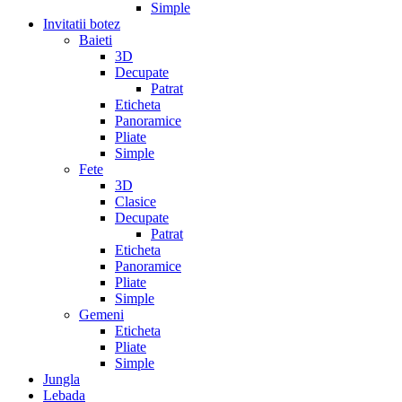
Simple
Invitatii botez
Baieti
3D
Decupate
Patrat
Eticheta
Panoramice
Pliate
Simple
Fete
3D
Clasice
Decupate
Patrat
Eticheta
Panoramice
Pliate
Simple
Gemeni
Eticheta
Pliate
Simple
Jungla
Lebada