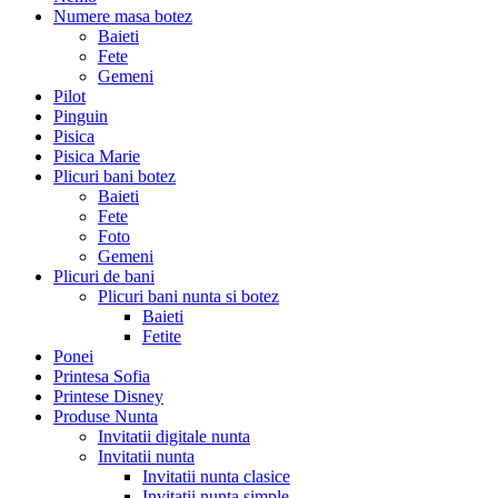
Numere masa botez
Baieti
Fete
Gemeni
Pilot
Pinguin
Pisica
Pisica Marie
Plicuri bani botez
Baieti
Fete
Foto
Gemeni
Plicuri de bani
Plicuri bani nunta si botez
Baieti
Fetite
Ponei
Printesa Sofia
Printese Disney
Produse Nunta
Invitatii digitale nunta
Invitatii nunta
Invitatii nunta clasice
Invitatii nunta simple