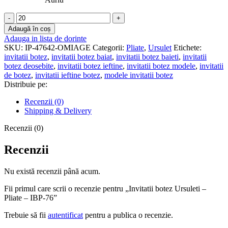
Cantitate
Invitatii
Adaugă în coș
botez
Adauga in lista de dorinte
Ursuleti
SKU:
IP-47642-OMIAGE
Categorii:
Pliate
,
Ursulet
Etichete:
-
invitatii botez
,
invitatii botez baiat
,
invitatii botez baieti
,
invitatii
Pliate
botez deosebite
,
invitatii botez ieftine
,
invitatii botez modele
,
invitatii
-
de botez
,
invitatii ieftine botez
,
modele invitatii botez
IBP-
Distribuie pe:
76
Recenzii (0)
Shipping & Delivery
Recenzii (0)
Recenzii
Nu există recenzii până acum.
Fii primul care scrii o recenzie pentru „Invitatii botez Ursuleti –
Pliate – IBP-76”
Trebuie să fii
autentificat
pentru a publica o recenzie.