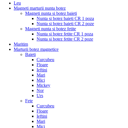
Leu
Magneti marturii nunta botez
Magneti nunta si botez baieti
Nunta si botez baieti CR 1 poza
Nunta si botez baieti CR 2 poze
Magneti nunta si botez fetite
Nunta si botez fetite CR 1 poza
Nunta si botez fetite CR 2 poze
Maritim
Marturii botez magnetice
Baieti
Curcubeu
Floare
Ieftini
Mari
Mici
Mickey
Nor
Urs
Fete
Curcubeu
Floare
Ieftini
Mari
Mici