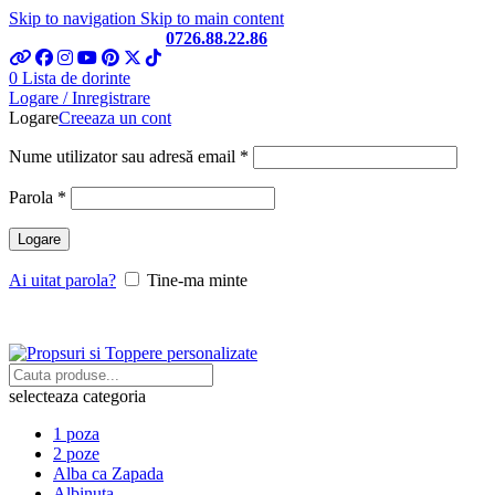
Skip to navigation
Skip to main content
Telefon si Whatsapp
0726.88.22.86
0
Lista de dorinte
Logare / Inregistrare
Logare
Creeaza un cont
Obligatoriu
Nume utilizator sau adresă email
*
Obligatoriu
Parola
*
Logare
Ai uitat parola?
Tine-ma minte
selecteaza categoria
1 poza
2 poze
Alba ca Zapada
Albinuta