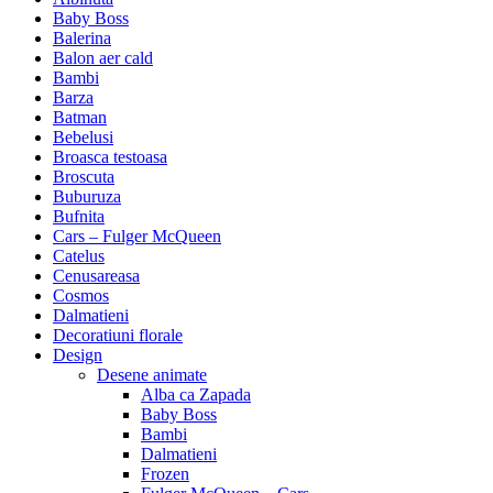
Baby Boss
Balerina
Balon aer cald
Bambi
Barza
Batman
Bebelusi
Broasca testoasa
Broscuta
Buburuza
Bufnita
Cars – Fulger McQueen
Catelus
Cenusareasa
Cosmos
Dalmatieni
Decoratiuni florale
Design
Desene animate
Alba ca Zapada
Baby Boss
Bambi
Dalmatieni
Frozen