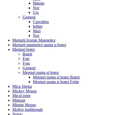
Minnie
Nor
Urs
Gemeni
Curcubeu
Ieftini
Mari
Nor
Marturii Iconite Magnetice
Marturii magnetice nunta si botez
Meniuri botez
Baieti
Fete
Foto
Gemeni
Meniuri nunta si botez
Meniuri nunta si botez Baieti
Meniuri nunta si botez Fetite
Mica Sirena
Mickey Mouse
Micul print
Minioni
Minnie Mouse
Motive traditionale
Nemo