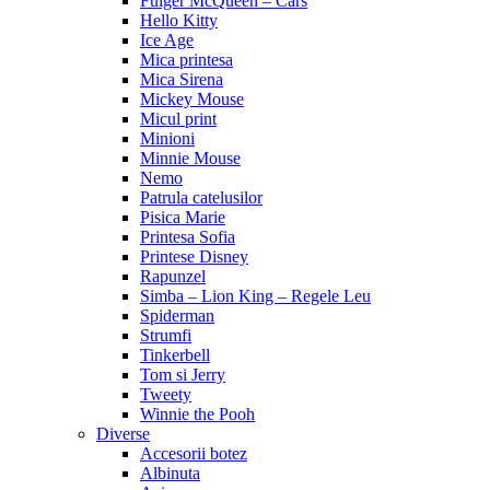
Fulger McQueen – Cars
Hello Kitty
Ice Age
Mica printesa
Mica Sirena
Mickey Mouse
Micul print
Minioni
Minnie Mouse
Nemo
Patrula catelusilor
Pisica Marie
Printesa Sofia
Printese Disney
Rapunzel
Simba – Lion King – Regele Leu
Spiderman
Strumfi
Tinkerbell
Tom si Jerry
Tweety
Winnie the Pooh
Diverse
Accesorii botez
Albinuta