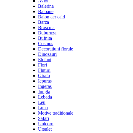
Avion
Balerina
Baloane
Balon aer cald
Barza
Broscuta
Buburuza
Bufnita
Cosmos
Decoratiuni florale
Dinozauri
Elefant
Flori
Fluturi
Girafa
Iepuras
Ingeras
Jungla
Lebada
Leu
Luna
Motive traditionale
Safari
Unicorn
Ursulet