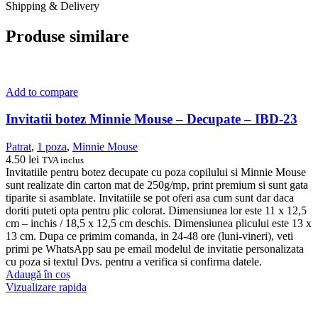
Shipping & Delivery
Produse similare
Add to compare
Invitatii botez Minnie Mouse – Decupate – IBD-23
Patrat
,
1 poza
,
Minnie Mouse
4.50
lei
TVA inclus
Invitatiile pentru botez decupate cu poza copilului si Minnie Mouse
sunt realizate din carton mat de 250g/mp, print premium si sunt gata
tiparite si asamblate. Invitatiile se pot oferi asa cum sunt dar daca
doriti puteti opta pentru plic colorat. Dimensiunea lor este 11 x 12,5
cm – inchis / 18,5 x 12,5 cm deschis. Dimensiunea plicului este 13 x
13 cm. Dupa ce primim comanda, in 24-48 ore (luni-vineri), veti
primi pe WhatsApp sau pe email modelul de invitatie personalizata
cu poza si textul Dvs. pentru a verifica si confirma datele.
Adaugă în coș
Vizualizare rapida