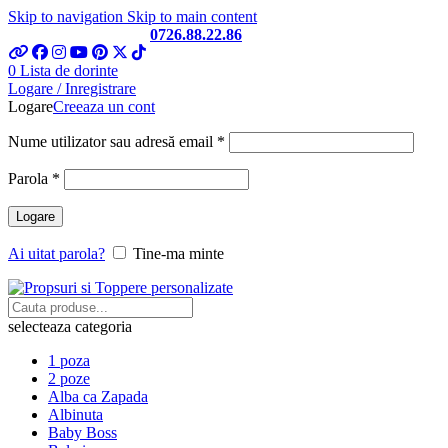
Skip to navigation
Skip to main content
Telefon si Whatsapp
0726.88.22.86
0
Lista de dorinte
Logare / Inregistrare
Logare
Creeaza un cont
Obligatoriu
Nume utilizator sau adresă email
*
Obligatoriu
Parola
*
Logare
Ai uitat parola?
Tine-ma minte
selecteaza categoria
1 poza
2 poze
Alba ca Zapada
Albinuta
Baby Boss