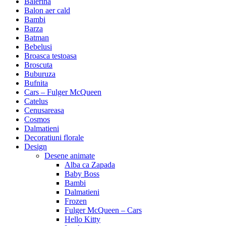
Balerina
Balon aer cald
Bambi
Barza
Batman
Bebelusi
Broasca testoasa
Broscuta
Buburuza
Bufnita
Cars – Fulger McQueen
Catelus
Cenusareasa
Cosmos
Dalmatieni
Decoratiuni florale
Design
Desene animate
Alba ca Zapada
Baby Boss
Bambi
Dalmatieni
Frozen
Fulger McQueen – Cars
Hello Kitty