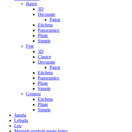
Baieti
3D
Decupate
Patrat
Eticheta
Panoramice
Pliate
Simple
Fete
3D
Clasice
Decupate
Patrat
Eticheta
Panoramice
Pliate
Simple
Gemeni
Eticheta
Pliate
Simple
Jungla
Lebada
Leu
Magneti marturii nunta botez