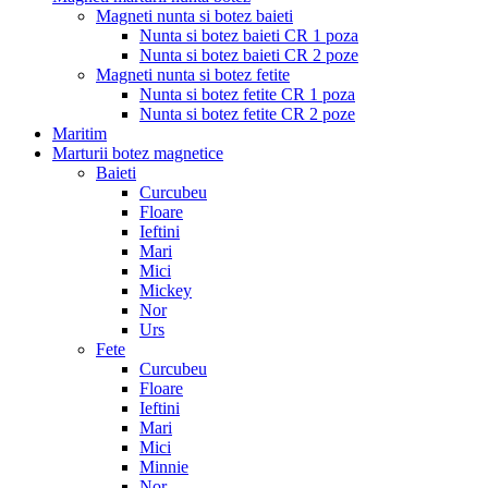
Magneti nunta si botez baieti
Nunta si botez baieti CR 1 poza
Nunta si botez baieti CR 2 poze
Magneti nunta si botez fetite
Nunta si botez fetite CR 1 poza
Nunta si botez fetite CR 2 poze
Maritim
Marturii botez magnetice
Baieti
Curcubeu
Floare
Ieftini
Mari
Mici
Mickey
Nor
Urs
Fete
Curcubeu
Floare
Ieftini
Mari
Mici
Minnie
Nor