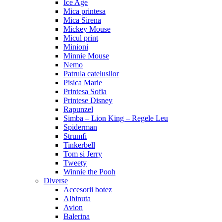
Ice Age
Mica printesa
Mica Sirena
Mickey Mouse
Micul print
Minioni
Minnie Mouse
Nemo
Patrula catelusilor
Pisica Marie
Printesa Sofia
Printese Disney
Rapunzel
Simba – Lion King – Regele Leu
Spiderman
Strumfi
Tinkerbell
Tom si Jerry
Tweety
Winnie the Pooh
Diverse
Accesorii botez
Albinuta
Avion
Balerina