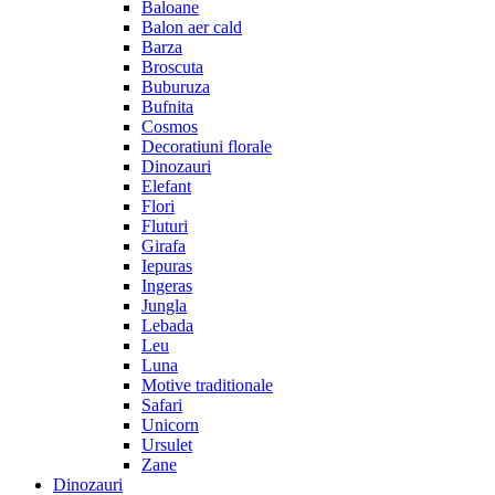
Baloane
Balon aer cald
Barza
Broscuta
Buburuza
Bufnita
Cosmos
Decoratiuni florale
Dinozauri
Elefant
Flori
Fluturi
Girafa
Iepuras
Ingeras
Jungla
Lebada
Leu
Luna
Motive traditionale
Safari
Unicorn
Ursulet
Zane
Dinozauri