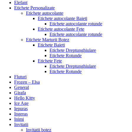
Elefant
Etichete Personalizate
Etichete autocolante
Etichete autocolante Baieti
Etichete autocolante rotunde
Etichete autocolante Fete
Etichete autocolante rotunde
Etichete Marturii Botez
Etichete Baieti
Etichete Dreptunghiulare
Etichete Rotunde
Etichete Fete
Etichete Dreptunghiulare
Etichete Rotunde
Fluturi
Frozen – Elsa
General
Girafa
Hello Kitty
Ice Age
Iepuras
Ingeras
Inimi
Invitatii
Invitatii botez