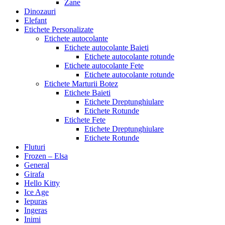
Zane
Dinozauri
Elefant
Etichete Personalizate
Etichete autocolante
Etichete autocolante Baieti
Etichete autocolante rotunde
Etichete autocolante Fete
Etichete autocolante rotunde
Etichete Marturii Botez
Etichete Baieti
Etichete Dreptunghiulare
Etichete Rotunde
Etichete Fete
Etichete Dreptunghiulare
Etichete Rotunde
Fluturi
Frozen – Elsa
General
Girafa
Hello Kitty
Ice Age
Iepuras
Ingeras
Inimi