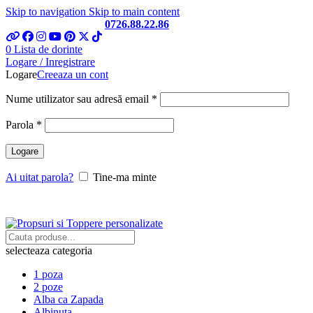
Skip to navigation
Skip to main content
Telefon si Whatsapp
0726.88.22.86
0
Lista de dorinte
Logare / Inregistrare
Logare
Creeaza un cont
Obligatoriu
Nume utilizator sau adresă email
*
Obligatoriu
Parola
*
Logare
Ai uitat parola?
Tine-ma minte
selecteaza categoria
1 poza
2 poze
Alba ca Zapada
Albinuta