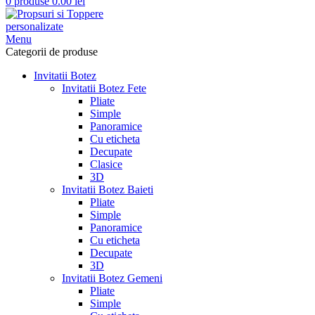
0
produse
0.00
lei
Menu
Categorii de produse
Invitatii Botez
Invitatii Botez Fete
Pliate
Simple
Panoramice
Cu eticheta
Decupate
Clasice
3D
Invitatii Botez Baieti
Pliate
Simple
Panoramice
Cu eticheta
Decupate
3D
Invitatii Botez Gemeni
Pliate
Simple