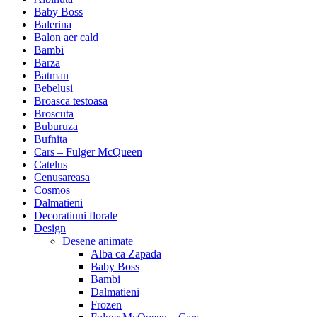
Baby Boss
Balerina
Balon aer cald
Bambi
Barza
Batman
Bebelusi
Broasca testoasa
Broscuta
Buburuza
Bufnita
Cars – Fulger McQueen
Catelus
Cenusareasa
Cosmos
Dalmatieni
Decoratiuni florale
Design
Desene animate
Alba ca Zapada
Baby Boss
Bambi
Dalmatieni
Frozen