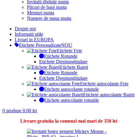
Invitatii digitale nunta
Plicuri de bani nunta
Meniuri nunta
Numere de masa nunta
Despre noi
Informatii utile
Livrari in EUROPA
Etichete Personalizate
NOU
Etichete Fete
Etichete Rotunde
Etichete Dreptunghiulare
Etichete Baieti
Etichete Rotunde
Etichete Dreptunghiulare
Etichete autocolante Fete
Etichete autocolante rotunde
Etichete autocolante Baieti
Etichete autocolante rotunde
0
produse
0.00
lei
Livrare gratuita la comenzi mai mari de 350 lei