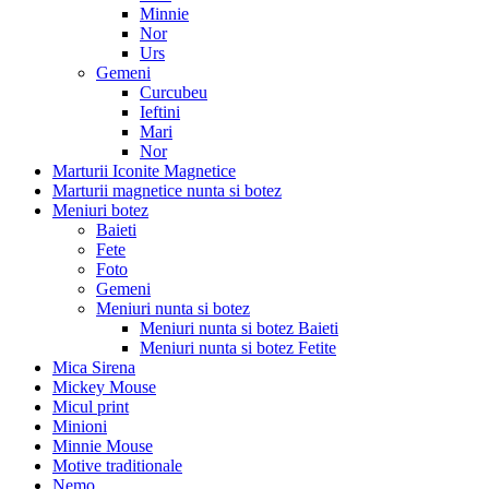
Minnie
Nor
Urs
Gemeni
Curcubeu
Ieftini
Mari
Nor
Marturii Iconite Magnetice
Marturii magnetice nunta si botez
Meniuri botez
Baieti
Fete
Foto
Gemeni
Meniuri nunta si botez
Meniuri nunta si botez Baieti
Meniuri nunta si botez Fetite
Mica Sirena
Mickey Mouse
Micul print
Minioni
Minnie Mouse
Motive traditionale
Nemo