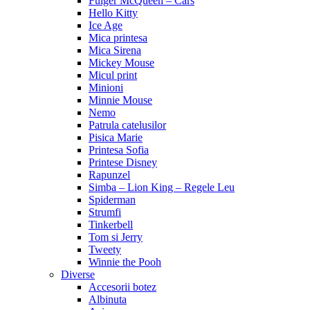
Fulger McQueen – Cars
Hello Kitty
Ice Age
Mica printesa
Mica Sirena
Mickey Mouse
Micul print
Minioni
Minnie Mouse
Nemo
Patrula catelusilor
Pisica Marie
Printesa Sofia
Printese Disney
Rapunzel
Simba – Lion King – Regele Leu
Spiderman
Strumfi
Tinkerbell
Tom si Jerry
Tweety
Winnie the Pooh
Diverse
Accesorii botez
Albinuta