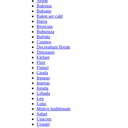
Avion
Balerina
Baloane
Balon aer cald
Barza
Broscuta
Buburuza
Bufnita
Cosmos
Decoratiuni florale
Dinozauri
Elefant
Flori
Fluturi
Girafa
Iepuras
Ingeras
Jungla
Lebada
Leu
Luna
Motive traditionale
Safari
Unicorn
Ursulet