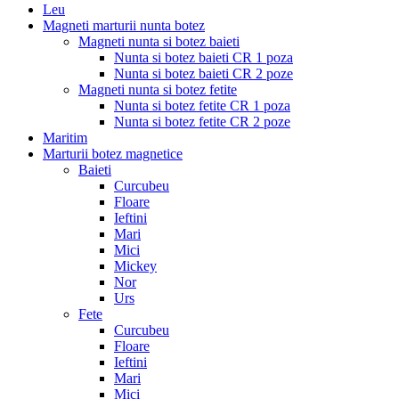
Leu
Magneti marturii nunta botez
Magneti nunta si botez baieti
Nunta si botez baieti CR 1 poza
Nunta si botez baieti CR 2 poze
Magneti nunta si botez fetite
Nunta si botez fetite CR 1 poza
Nunta si botez fetite CR 2 poze
Maritim
Marturii botez magnetice
Baieti
Curcubeu
Floare
Ieftini
Mari
Mici
Mickey
Nor
Urs
Fete
Curcubeu
Floare
Ieftini
Mari
Mici