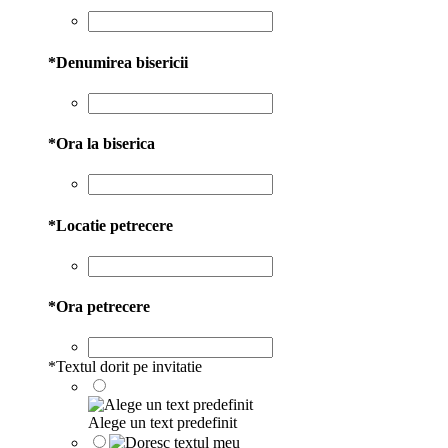
*
Denumirea bisericii
*
Ora la biserica
*
Locatie petrecere
*
Ora petrecere
*
Textul dorit pe invitatie
Alege un text predefinit