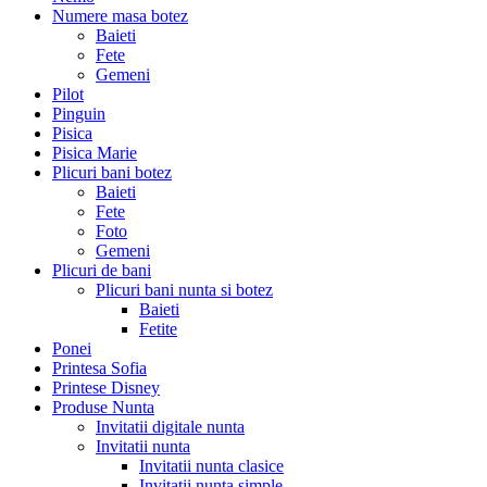
Numere masa botez
Baieti
Fete
Gemeni
Pilot
Pinguin
Pisica
Pisica Marie
Plicuri bani botez
Baieti
Fete
Foto
Gemeni
Plicuri de bani
Plicuri bani nunta si botez
Baieti
Fetite
Ponei
Printesa Sofia
Printese Disney
Produse Nunta
Invitatii digitale nunta
Invitatii nunta
Invitatii nunta clasice
Invitatii nunta simple