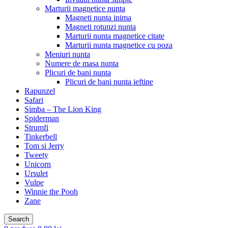
Marturii magnetice nunta
Magneti nunta inima
Magneti rotunzi nunta
Marturii nunta magnetice citate
Marturii nunta magnetice cu poza
Meniuri nunta
Numere de masa nunta
Plicuri de bani nunta
Plicuri de bani nunta ieftine
Rapunzel
Safari
Simba – The Lion King
Spiderman
Strumfi
Tinkerbell
Tom si Jerry
Tweety
Unicorn
Ursulet
Vulpe
Winnie the Pooh
Zane
Search