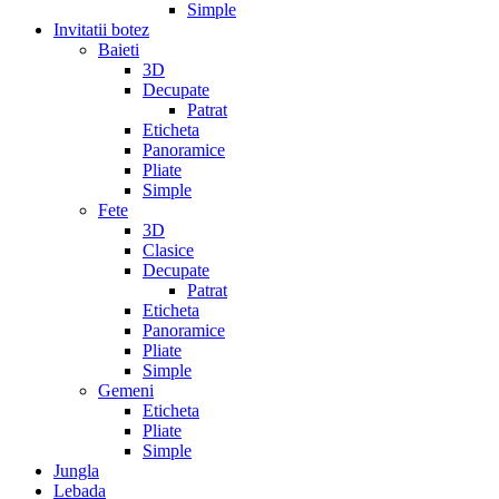
Simple
Invitatii botez
Baieti
3D
Decupate
Patrat
Eticheta
Panoramice
Pliate
Simple
Fete
3D
Clasice
Decupate
Patrat
Eticheta
Panoramice
Pliate
Simple
Gemeni
Eticheta
Pliate
Simple
Jungla
Lebada