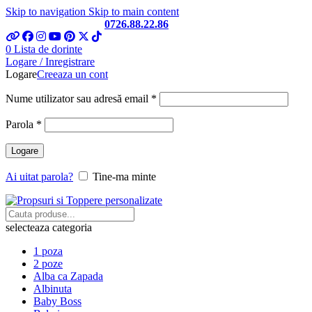
Skip to navigation
Skip to main content
Telefon si Whatsapp
0726.88.22.86
0
Lista de dorinte
Logare / Inregistrare
Logare
Creeaza un cont
Obligatoriu
Nume utilizator sau adresă email
*
Obligatoriu
Parola
*
Logare
Ai uitat parola?
Tine-ma minte
selecteaza categoria
1 poza
2 poze
Alba ca Zapada
Albinuta
Baby Boss