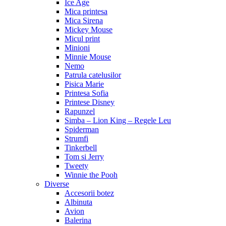
Ice Age
Mica printesa
Mica Sirena
Mickey Mouse
Micul print
Minioni
Minnie Mouse
Nemo
Patrula catelusilor
Pisica Marie
Printesa Sofia
Printese Disney
Rapunzel
Simba – Lion King – Regele Leu
Spiderman
Strumfi
Tinkerbell
Tom si Jerry
Tweety
Winnie the Pooh
Diverse
Accesorii botez
Albinuta
Avion
Balerina