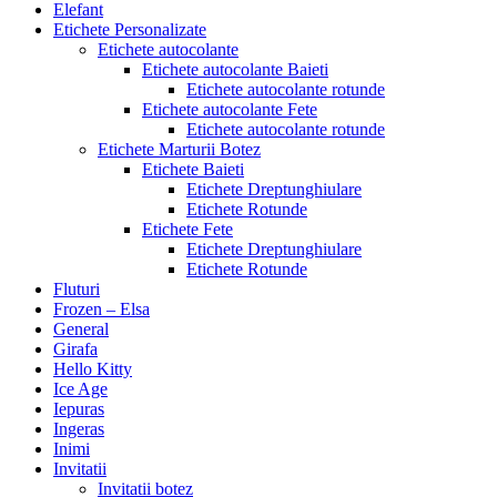
Elefant
Etichete Personalizate
Etichete autocolante
Etichete autocolante Baieti
Etichete autocolante rotunde
Etichete autocolante Fete
Etichete autocolante rotunde
Etichete Marturii Botez
Etichete Baieti
Etichete Dreptunghiulare
Etichete Rotunde
Etichete Fete
Etichete Dreptunghiulare
Etichete Rotunde
Fluturi
Frozen – Elsa
General
Girafa
Hello Kitty
Ice Age
Iepuras
Ingeras
Inimi
Invitatii
Invitatii botez