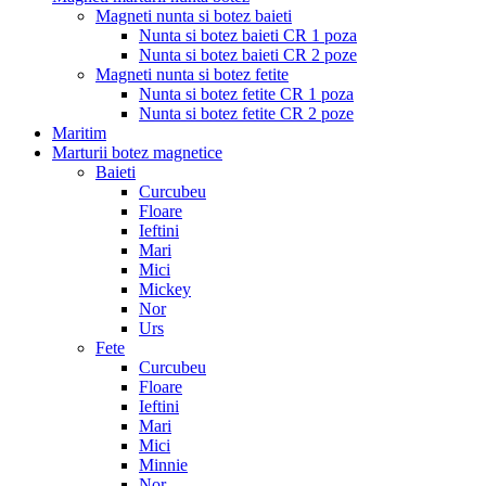
Magneti nunta si botez baieti
Nunta si botez baieti CR 1 poza
Nunta si botez baieti CR 2 poze
Magneti nunta si botez fetite
Nunta si botez fetite CR 1 poza
Nunta si botez fetite CR 2 poze
Maritim
Marturii botez magnetice
Baieti
Curcubeu
Floare
Ieftini
Mari
Mici
Mickey
Nor
Urs
Fete
Curcubeu
Floare
Ieftini
Mari
Mici
Minnie
Nor