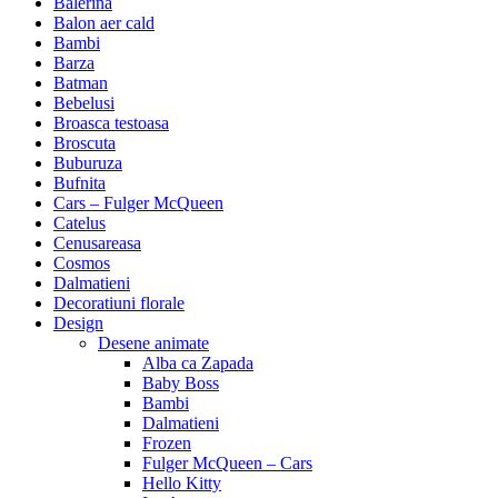
Balerina
Balon aer cald
Bambi
Barza
Batman
Bebelusi
Broasca testoasa
Broscuta
Buburuza
Bufnita
Cars – Fulger McQueen
Catelus
Cenusareasa
Cosmos
Dalmatieni
Decoratiuni florale
Design
Desene animate
Alba ca Zapada
Baby Boss
Bambi
Dalmatieni
Frozen
Fulger McQueen – Cars
Hello Kitty