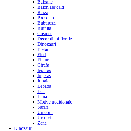
Baloane
Balon aer cald
Barza
Broscuta
Buburuza
Bufnita
Cosmos
Decoratiuni florale
Dinozauri
Elefant
Flori
Fluturi
Girafa
Iepuras
Ingeras
Jungla
Lebada
Leu
Luna
Motive traditionale
Safari
Unicorn
Ursulet
Zane
Dinozauri