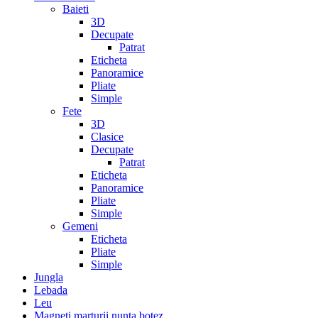
Baieti
3D
Decupate
Patrat
Eticheta
Panoramice
Pliate
Simple
Fete
3D
Clasice
Decupate
Patrat
Eticheta
Panoramice
Pliate
Simple
Gemeni
Eticheta
Pliate
Simple
Jungla
Lebada
Leu
Magneti marturii nunta botez