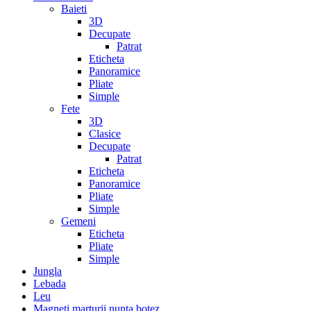
Baieti
3D
Decupate
Patrat
Eticheta
Panoramice
Pliate
Simple
Fete
3D
Clasice
Decupate
Patrat
Eticheta
Panoramice
Pliate
Simple
Gemeni
Eticheta
Pliate
Simple
Jungla
Lebada
Leu
Magneti marturii nunta botez