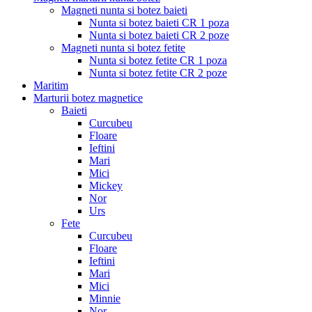
Magneti nunta si botez baieti
Nunta si botez baieti CR 1 poza
Nunta si botez baieti CR 2 poze
Magneti nunta si botez fetite
Nunta si botez fetite CR 1 poza
Nunta si botez fetite CR 2 poze
Maritim
Marturii botez magnetice
Baieti
Curcubeu
Floare
Ieftini
Mari
Mici
Mickey
Nor
Urs
Fete
Curcubeu
Floare
Ieftini
Mari
Mici
Minnie
Nor