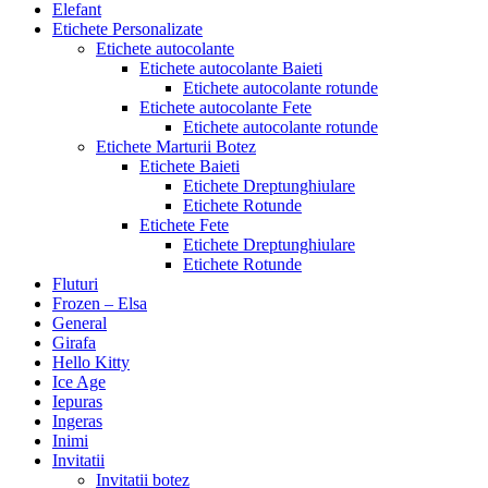
Elefant
Etichete Personalizate
Etichete autocolante
Etichete autocolante Baieti
Etichete autocolante rotunde
Etichete autocolante Fete
Etichete autocolante rotunde
Etichete Marturii Botez
Etichete Baieti
Etichete Dreptunghiulare
Etichete Rotunde
Etichete Fete
Etichete Dreptunghiulare
Etichete Rotunde
Fluturi
Frozen – Elsa
General
Girafa
Hello Kitty
Ice Age
Iepuras
Ingeras
Inimi
Invitatii
Invitatii botez