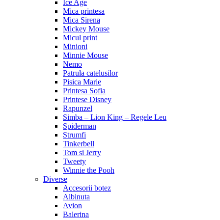
Ice Age
Mica printesa
Mica Sirena
Mickey Mouse
Micul print
Minioni
Minnie Mouse
Nemo
Patrula catelusilor
Pisica Marie
Printesa Sofia
Printese Disney
Rapunzel
Simba – Lion King – Regele Leu
Spiderman
Strumfi
Tinkerbell
Tom si Jerry
Tweety
Winnie the Pooh
Diverse
Accesorii botez
Albinuta
Avion
Balerina