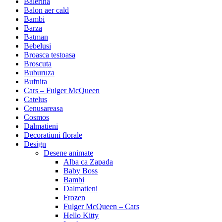
Balerina
Balon aer cald
Bambi
Barza
Batman
Bebelusi
Broasca testoasa
Broscuta
Buburuza
Bufnita
Cars – Fulger McQueen
Catelus
Cenusareasa
Cosmos
Dalmatieni
Decoratiuni florale
Design
Desene animate
Alba ca Zapada
Baby Boss
Bambi
Dalmatieni
Frozen
Fulger McQueen – Cars
Hello Kitty