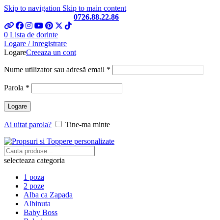
Skip to navigation
Skip to main content
Telefon si Whatsapp
0726.88.22.86
0
Lista de dorinte
Logare / Inregistrare
Logare
Creeaza un cont
Obligatoriu
Nume utilizator sau adresă email
*
Obligatoriu
Parola
*
Logare
Ai uitat parola?
Tine-ma minte
selecteaza categoria
1 poza
2 poze
Alba ca Zapada
Albinuta
Baby Boss