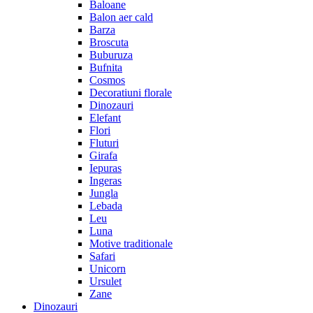
Baloane
Balon aer cald
Barza
Broscuta
Buburuza
Bufnita
Cosmos
Decoratiuni florale
Dinozauri
Elefant
Flori
Fluturi
Girafa
Iepuras
Ingeras
Jungla
Lebada
Leu
Luna
Motive traditionale
Safari
Unicorn
Ursulet
Zane
Dinozauri