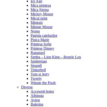
Ice Age
Mica printesa
Mica Sirena
Mickey Mouse
Micul print
Minioni
Minnie Mouse
Nemo
Patrula catelusilor
Pisica Marie
Printesa Sofia
Printese Disney
Rapunzel
Simba – Lion King – Regele Leu
Spiderman
Strumfi
Tinkerbell
Tom si Jerry
Tweety
Winnie the Pooh
Diverse
Accesorii botez
Albinuta
Avion
Balerina