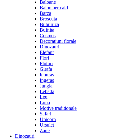
Baloane
Balon aer cald
Barza
Broscuta
Buburuza
Bufnita
Cosmos
Decoratiuni florale
Dinozauri
Elefant
Flori
Fluturi
Girafa
Iepuras
Ingeras
Jungla
Lebada
Leu
Luna
Motive traditionale
Safari
Unicorn
Ursulet
Zane
Dinozauri