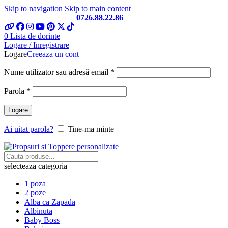
Skip to navigation
Skip to main content
Telefon si Whatsapp
0726.88.22.86
0
Lista de dorinte
Logare / Inregistrare
Logare
Creeaza un cont
Obligatoriu
Nume utilizator sau adresă email
*
Obligatoriu
Parola
*
Logare
Ai uitat parola?
Tine-ma minte
selecteaza categoria
1 poza
2 poze
Alba ca Zapada
Albinuta
Baby Boss