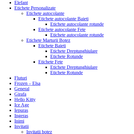
Elefant
Etichete Personalizate
Etichete autocolante
Etichete autocolante Baieti
Etichete autocolante rotunde
Etichete autocolante Fete
Etichete autocolante rotunde
Etichete Marturii Botez
Etichete Baieti
Etichete Dreptunghiulare
Etichete Rotunde
Etichete Fete
Etichete Dreptunghiulare
Etichete Rotunde
Fluturi
Frozen – Elsa
General
Girafa
Hello Kitty
Ice Age
Iepuras
Ingeras
Inimi
Invitatii
Invitatii botez