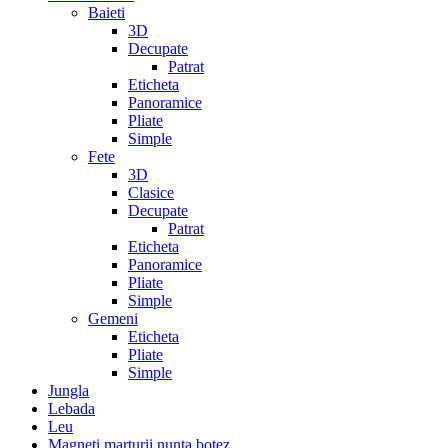
Baieti
3D
Decupate
Patrat
Eticheta
Panoramice
Pliate
Simple
Fete
3D
Clasice
Decupate
Patrat
Eticheta
Panoramice
Pliate
Simple
Gemeni
Eticheta
Pliate
Simple
Jungla
Lebada
Leu
Magneti marturii nunta botez