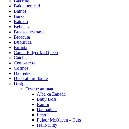
Balerina
Balon aer cald
Bambi
Barza
Batman
Bebelusi
Broasca testoasa
Broscuta
Buburuza
Bufnita
Cars – Fulger McQueen
Catelus
Cenusareasa
Cosmos
Dalmatieni
Decoratiuni florale
Design
Desene animate
Alba ca Zapada
Baby Boss
Bambi
Dalmatieni
Frozen
Fulger McQueen – Cars
Hello Kitty