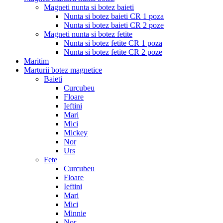
Magneti nunta si botez baieti
Nunta si botez baieti CR 1 poza
Nunta si botez baieti CR 2 poze
Magneti nunta si botez fetite
Nunta si botez fetite CR 1 poza
Nunta si botez fetite CR 2 poze
Maritim
Marturii botez magnetice
Baieti
Curcubeu
Floare
Ieftini
Mari
Mici
Mickey
Nor
Urs
Fete
Curcubeu
Floare
Ieftini
Mari
Mici
Minnie
Nor