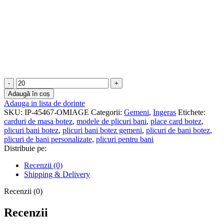
Cantitate
Plicuri
Adaugă în coș
de
Adauga in lista de dorinte
bani
SKU:
IP-45467-OMIAGE
Categorii:
Gemeni
,
Ingeras
Etichete:
botez
carduri de masa botez
,
modele de plicuri bani
,
place card botez
,
gemeni
plicuri bani botez
,
plicuri bani botez gemeni
,
plicuri de bani botez
,
-
plicuri de bani personalizate
,
plicuri pentru bani
Ingerasi
Distribuie pe:
-
PBB-
Recenzii (0)
049
Shipping & Delivery
Recenzii (0)
Recenzii