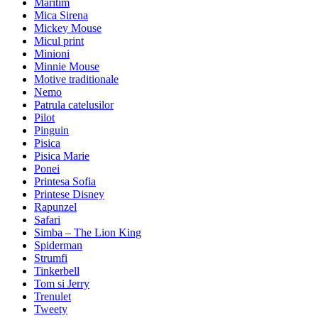
Maritim
Mica Sirena
Mickey Mouse
Micul print
Minioni
Minnie Mouse
Motive traditionale
Nemo
Patrula catelusilor
Pilot
Pinguin
Pisica
Pisica Marie
Ponei
Printesa Sofia
Printese Disney
Rapunzel
Safari
Simba – The Lion King
Spiderman
Strumfi
Tinkerbell
Tom si Jerry
Trenulet
Tweety