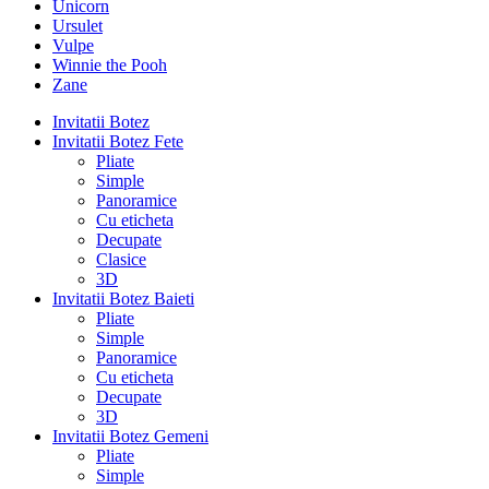
Unicorn
Ursulet
Vulpe
Winnie the Pooh
Zane
Invitatii Botez
Invitatii Botez Fete
Pliate
Simple
Panoramice
Cu eticheta
Decupate
Clasice
3D
Invitatii Botez Baieti
Pliate
Simple
Panoramice
Cu eticheta
Decupate
3D
Invitatii Botez Gemeni
Pliate
Simple