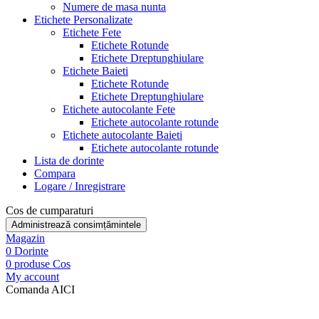
Numere de masa nunta
Etichete Personalizate
Etichete Fete
Etichete Rotunde
Etichete Dreptunghiulare
Etichete Baieti
Etichete Rotunde
Etichete Dreptunghiulare
Etichete autocolante Fete
Etichete autocolante rotunde
Etichete autocolante Baieti
Etichete autocolante rotunde
Lista de dorinte
Compara
Logare / Inregistrare
Cos de cumparaturi
Administrează consimțămintele
Magazin
0
Dorinte
0
produse
Cos
My account
Comanda AICI