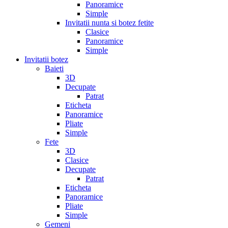
Panoramice
Simple
Invitatii nunta si botez fetite
Clasice
Panoramice
Simple
Invitatii botez
Baieti
3D
Decupate
Patrat
Eticheta
Panoramice
Pliate
Simple
Fete
3D
Clasice
Decupate
Patrat
Eticheta
Panoramice
Pliate
Simple
Gemeni