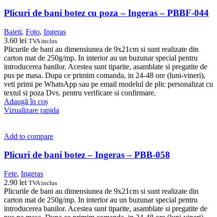
Plicuri de bani botez cu poza – Ingeras – PBBF-044
Baieti
,
Foto
,
Ingeras
3.60
lei
TVA inclus
Plicurile de bani au dimensiunea de 9x21cm si sunt realizate din
carton mat de 250g/mp. In interior au un buzunar special pentru
introducerea banilor. Acestea sunt tiparite, asamblate si pregatite de
pus pe masa. Dupa ce primim comanda, in 24-48 ore (luni-vineri),
veti primi pe WhatsApp sau pe email modelul de plic personalizat cu
textul si poza Dvs. pentru verificare si confirmare.
Adaugă în coș
Vizualizare rapida
Add to compare
Plicuri de bani botez – Ingeras – PBB-058
Fete
,
Ingeras
2.90
lei
TVA inclus
Plicurile de bani au dimensiunea de 9x21cm si sunt realizate din
carton mat de 250g/mp. In interior au un buzunar special pentru
introducerea banilor. Acestea sunt tiparite, asamblate si pregatite de