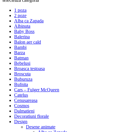
selecteaza categoria
1 poza
2 poze
Alba ca Zapada
Albinuta
Baby Boss
Balerina
Balon aer cald
Bambi
Barza
Batman
Bebelusi
Broasca testoasa
Broscuta
Buburuza
Bufnita
Cars – Fulger McQueen
Catelus
Cenusareasa
Cosmos
Dalmatieni
Decoratiuni florale
Design
Desene animate