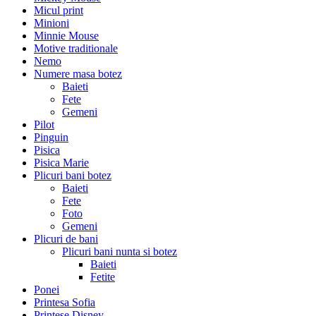
Micul print
Minioni
Minnie Mouse
Motive traditionale
Nemo
Numere masa botez
Baieti
Fete
Gemeni
Pilot
Pinguin
Pisica
Pisica Marie
Plicuri bani botez
Baieti
Fete
Foto
Gemeni
Plicuri de bani
Plicuri bani nunta si botez
Baieti
Fetite
Ponei
Printesa Sofia
Printese Disney