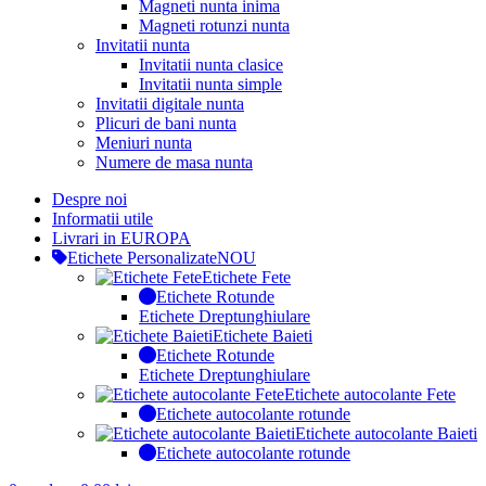
Magneti nunta inima
Magneti rotunzi nunta
Invitatii nunta
Invitatii nunta clasice
Invitatii nunta simple
Invitatii digitale nunta
Plicuri de bani nunta
Meniuri nunta
Numere de masa nunta
Despre noi
Informatii utile
Livrari in EUROPA
Etichete Personalizate
NOU
Etichete Fete
Etichete Rotunde
Etichete Dreptunghiulare
Etichete Baieti
Etichete Rotunde
Etichete Dreptunghiulare
Etichete autocolante Fete
Etichete autocolante rotunde
Etichete autocolante Baieti
Etichete autocolante rotunde