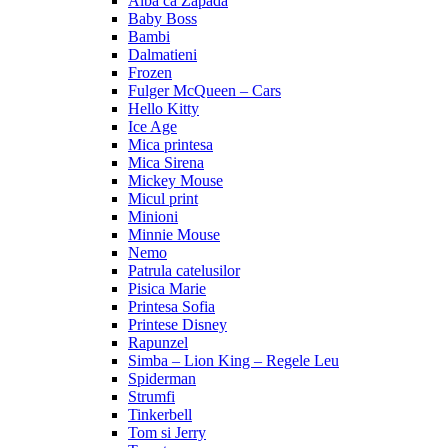
Alba ca Zapada
Baby Boss
Bambi
Dalmatieni
Frozen
Fulger McQueen – Cars
Hello Kitty
Ice Age
Mica printesa
Mica Sirena
Mickey Mouse
Micul print
Minioni
Minnie Mouse
Nemo
Patrula catelusilor
Pisica Marie
Printesa Sofia
Printese Disney
Rapunzel
Simba – Lion King – Regele Leu
Spiderman
Strumfi
Tinkerbell
Tom si Jerry