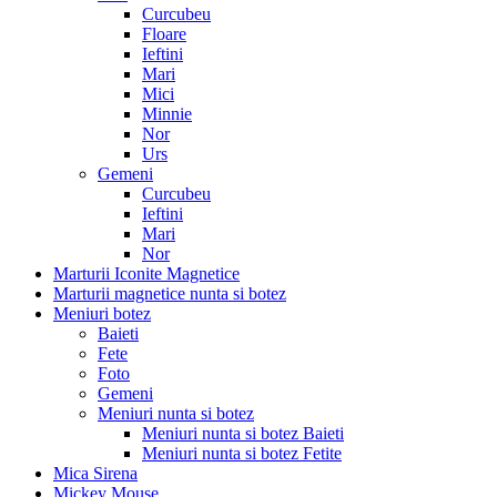
Curcubeu
Floare
Ieftini
Mari
Mici
Minnie
Nor
Urs
Gemeni
Curcubeu
Ieftini
Mari
Nor
Marturii Iconite Magnetice
Marturii magnetice nunta si botez
Meniuri botez
Baieti
Fete
Foto
Gemeni
Meniuri nunta si botez
Meniuri nunta si botez Baieti
Meniuri nunta si botez Fetite
Mica Sirena
Mickey Mouse