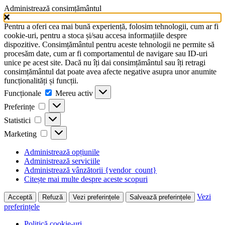
Administrează consimțământul
Pentru a oferi cea mai bună experiență, folosim tehnologii, cum ar fi
cookie-uri, pentru a stoca și/sau accesa informațiile despre
dispozitive. Consimțământul pentru aceste tehnologii ne permite să
procesăm date, cum ar fi comportamentul de navigare sau ID-uri
unice pe acest site. Dacă nu îți dai consimțământul sau îți retragi
consimțământul dat poate avea afecte negative asupra unor anumite
funcționalități și funcții.
Funcționale
Funcționale
Mereu activ
Preferințe
Preferințe
Statistici
Statistici
Marketing
Marketing
Administrează opțiunile
Administrează serviciile
Administrează vânzătorii {vendor_count}
Citește mai multe despre aceste scopuri
Vezi
Acceptă
Refuză
Vezi preferințele
Salvează preferințele
preferințele
Politică cookie-uri