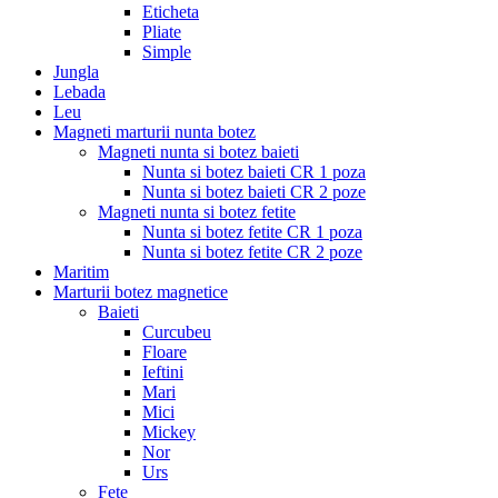
Eticheta
Pliate
Simple
Jungla
Lebada
Leu
Magneti marturii nunta botez
Magneti nunta si botez baieti
Nunta si botez baieti CR 1 poza
Nunta si botez baieti CR 2 poze
Magneti nunta si botez fetite
Nunta si botez fetite CR 1 poza
Nunta si botez fetite CR 2 poze
Maritim
Marturii botez magnetice
Baieti
Curcubeu
Floare
Ieftini
Mari
Mici
Mickey
Nor
Urs
Fete