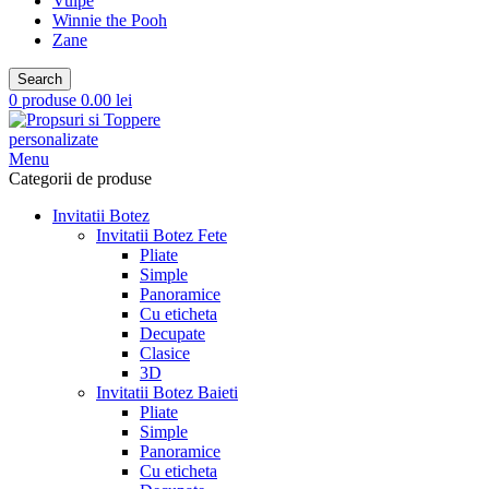
Vulpe
Winnie the Pooh
Zane
Search
0
produse
0.00
lei
Menu
Categorii de produse
Invitatii Botez
Invitatii Botez Fete
Pliate
Simple
Panoramice
Cu eticheta
Decupate
Clasice
3D
Invitatii Botez Baieti
Pliate
Simple
Panoramice
Cu eticheta