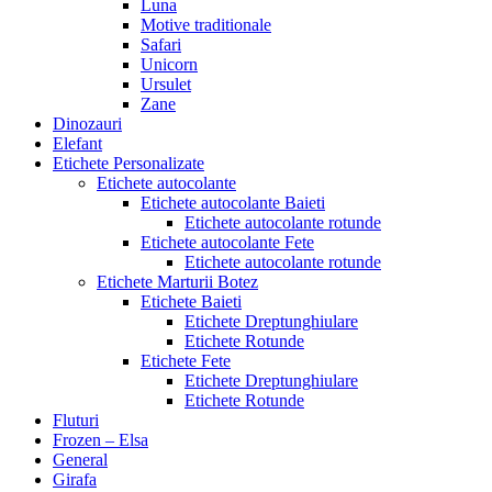
Luna
Motive traditionale
Safari
Unicorn
Ursulet
Zane
Dinozauri
Elefant
Etichete Personalizate
Etichete autocolante
Etichete autocolante Baieti
Etichete autocolante rotunde
Etichete autocolante Fete
Etichete autocolante rotunde
Etichete Marturii Botez
Etichete Baieti
Etichete Dreptunghiulare
Etichete Rotunde
Etichete Fete
Etichete Dreptunghiulare
Etichete Rotunde
Fluturi
Frozen – Elsa
General
Girafa