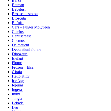
Barza
Batman
Bebelusi
Broasca testoasa
Broscuta
Bufnita
Cars – Fulger McQueen
Catelus
Cenusareasa
Cosmos
Dalmatieni
Decoratiuni florale
Dinozauri
Elefant
Fluturi
Frozen – Elsa
Girafa
Hello Kitty
Ice Age
Iepuras
Ingeras
Inimi
Jungla
Lebada
Leu