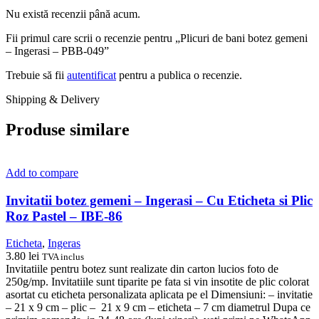
Nu există recenzii până acum.
Fii primul care scrii o recenzie pentru „Plicuri de bani botez gemeni
– Ingerasi – PBB-049”
Trebuie să fii
autentificat
pentru a publica o recenzie.
Shipping & Delivery
Produse similare
Add to compare
Invitatii botez gemeni – Ingerasi – Cu Eticheta si Plic
Roz Pastel – IBE-86
Eticheta
,
Ingeras
3.80
lei
TVA inclus
Invitatiile pentru botez sunt realizate din carton lucios foto de
250g/mp. Invitatiile sunt tiparite pe fata si vin insotite de plic colorat
asortat cu eticheta personalizata aplicata pe el Dimensiuni: – invitatie
– 21 x 9 cm – plic – 21 x 9 cm – eticheta – 7 cm diametrul Dupa ce