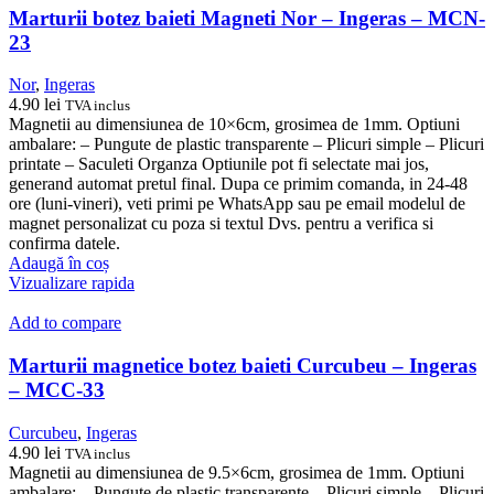
Marturii botez baieti Magneti Nor – Ingeras – MCN-
23
Nor
,
Ingeras
4.90
lei
TVA inclus
Magnetii au dimensiunea de 10×6cm, grosimea de 1mm. Optiuni
ambalare: – Pungute de plastic transparente – Plicuri simple – Plicuri
printate – Saculeti Organza Optiunile pot fi selectate mai jos,
generand automat pretul final. Dupa ce primim comanda, in 24-48
ore (luni-vineri), veti primi pe WhatsApp sau pe email modelul de
magnet personalizat cu poza si textul Dvs. pentru a verifica si
confirma datele.
Adaugă în coș
Vizualizare rapida
Add to compare
Marturii magnetice botez baieti Curcubeu – Ingeras
– MCC-33
Curcubeu
,
Ingeras
4.90
lei
TVA inclus
Magnetii au dimensiunea de 9.5×6cm, grosimea de 1mm. Optiuni
ambalare: – Pungute de plastic transparente – Plicuri simple – Plicuri