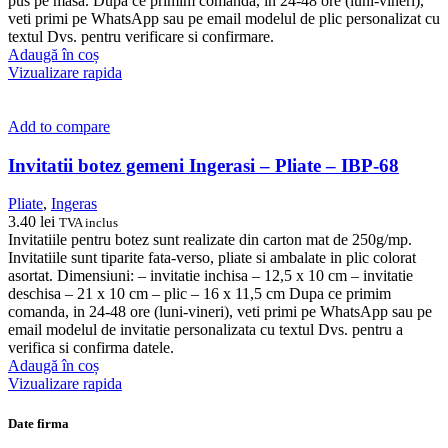
pus pe masa. Dupa ce primim comanda, in 24-48 ore (luni-vineri),
veti primi pe WhatsApp sau pe email modelul de plic personalizat cu
textul Dvs. pentru verificare si confirmare.
Adaugă în coș
Vizualizare rapida
Add to compare
Invitatii botez gemeni Ingerasi – Pliate – IBP-68
Pliate
,
Ingeras
3.40
lei
TVA inclus
Invitatiile pentru botez sunt realizate din carton mat de 250g/mp.
Invitatiile sunt tiparite fata-verso, pliate si ambalate in plic colorat
asortat. Dimensiuni: – invitatie inchisa – 12,5 x 10 cm – invitatie
deschisa – 21 x 10 cm – plic – 16 x 11,5 cm Dupa ce primim
comanda, in 24-48 ore (luni-vineri), veti primi pe WhatsApp sau pe
email modelul de invitatie personalizata cu textul Dvs. pentru a
verifica si confirma datele.
Adaugă în coș
Vizualizare rapida
Date firma