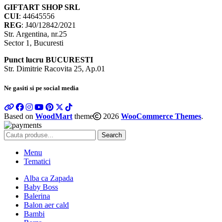
GIFTART SHOP SRL
CUI
: 44645556
REG
: J40/12842/2021
Str. Argentina, nr.25
Sector 1, Bucuresti
Punct lucru BUCURESTI
Str. Dimitrie Racovita 25, Ap.01
Ne gasiti si pe social media
Based on
WoodMart
theme
2026
WooCommerce Themes
.
Search
Menu
Tematici
Alba ca Zapada
Baby Boss
Balerina
Balon aer cald
Bambi