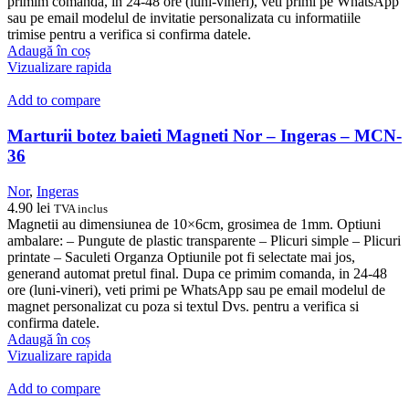
primim comanda, in 24-48 ore (luni-vineri), veti primi pe WhatsApp
sau pe email modelul de invitatie personalizata cu informatiile
trimise pentru a verifica si confirma datele.
Adaugă în coș
Vizualizare rapida
Add to compare
Marturii botez baieti Magneti Nor – Ingeras – MCN-
36
Nor
,
Ingeras
4.90
lei
TVA inclus
Magnetii au dimensiunea de 10×6cm, grosimea de 1mm. Optiuni
ambalare: – Pungute de plastic transparente – Plicuri simple – Plicuri
printate – Saculeti Organza Optiunile pot fi selectate mai jos,
generand automat pretul final. Dupa ce primim comanda, in 24-48
ore (luni-vineri), veti primi pe WhatsApp sau pe email modelul de
magnet personalizat cu poza si textul Dvs. pentru a verifica si
confirma datele.
Adaugă în coș
Vizualizare rapida
Add to compare