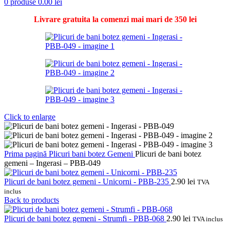
0
produse
0.00
lei
Livrare gratuita la comenzi mai mari de 350 lei
Click to enlarge
Prima pagină
Plicuri bani botez
Gemeni
Plicuri de bani botez
gemeni – Ingerasi – PBB-049
Plicuri de bani botez gemeni - Unicorni - PBB-235
2.90
lei
TVA
inclus
Back to products
Plicuri de bani botez gemeni - Strumfi - PBB-068
2.90
lei
TVA inclus