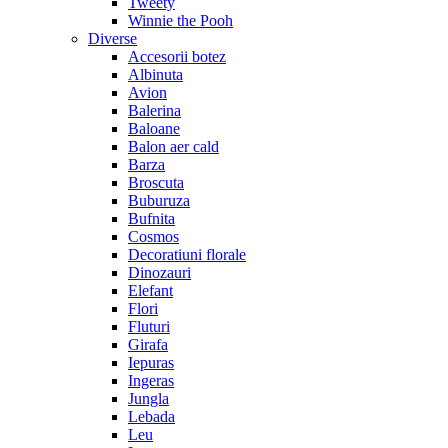
Tweety
Winnie the Pooh
Diverse
Accesorii botez
Albinuta
Avion
Balerina
Baloane
Balon aer cald
Barza
Broscuta
Buburuza
Bufnita
Cosmos
Decoratiuni florale
Dinozauri
Elefant
Flori
Fluturi
Girafa
Iepuras
Ingeras
Jungla
Lebada
Leu