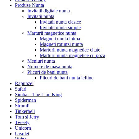
Produse Nunta
Invitatii digitale nunta
Invitatii nunta
Invitatii nunta clasice
Invitatii nunta simple
Marturii magnetice nunta
Magneti nunta inima
Magneti rotunzi nunta
Marturii nunta magnetice citate
Marturii nunta magnetice cu poza
Meniuri nunta
Numere de masa nunta
Plicuri de bani nunta
Plicuri de bani nunta ieftine
Rapunzel
Safari
Simba – The Lion King
Spiderman
Strumfi
Tinkerbell
Tom si Jerry
Tweety
Unicorn
Ursulet