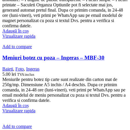
printate – Saculeti Organza Optiunile pot fi selectate mai jos,
generand automat pretul final. Dupa ce primim comanda, in 24-48
ore (luni-vineri), veti primi pe WhatsApp sau pe email modelul de
magnet personalizat cu poza si textul Dvs. pentru a verifica si
confirma datele.
Adaugă în coș
Vizualizare rapida
Add to compare
Meniuri botez cu poza – Ingeras – MBF-30
Baieti
,
Foto
,
Ingeras
5.00
lei
TVA inclus
Meniurile pentru botez tip carte sunt realizate din carton mat de
250g/mp. Dimensiune A5 inchis / A4 deschis. Dupa ce primim
comanda, in 24-48 ore (luni-vineri), veti primi pe WhatsApp sau pe
email modelul de meniu personalizat cu poza si textul Dvs. pentru a
verifica si confirma datele.
Adaugă în coș
Vizualizare rapida
Add to compare