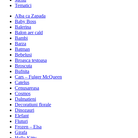
Tematici
Alba ca Zapada
Baby Boss
Balerina
Balon aer cald
Bambi
Barza
Batman
Bebelusi
Broasca testoasa
Broscuta
Bufnita
Cars – Fulger McQueen
Catelus
Cenusareasa
Cosmos
Dalmatieni
Decoratiuni florale
Dinozauri
Elefant
Fluturi
Frozen – Elsa
Girafa
Hello Kitty