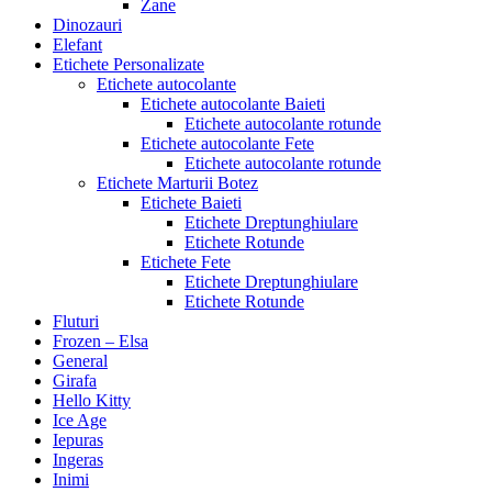
Zane
Dinozauri
Elefant
Etichete Personalizate
Etichete autocolante
Etichete autocolante Baieti
Etichete autocolante rotunde
Etichete autocolante Fete
Etichete autocolante rotunde
Etichete Marturii Botez
Etichete Baieti
Etichete Dreptunghiulare
Etichete Rotunde
Etichete Fete
Etichete Dreptunghiulare
Etichete Rotunde
Fluturi
Frozen – Elsa
General
Girafa
Hello Kitty
Ice Age
Iepuras
Ingeras
Inimi