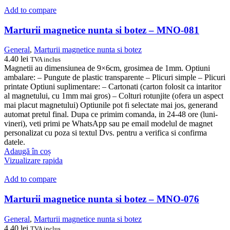
Add to compare
Marturii magnetice nunta si botez – MNO-081
General
,
Marturii magnetice nunta si botez
4.40
lei
TVA inclus
Magnetii au dimensiunea de 9×6cm, grosimea de 1mm. Optiuni
ambalare: – Pungute de plastic transparente – Plicuri simple – Plicuri
printate Optiuni suplimentare: – Cartonati (carton folosit ca intaritor
al magnetului, cu 1mm mai gros) – Colturi rotunjite (ofera un aspect
mai placut magnetului) Optiunile pot fi selectate mai jos, generand
automat pretul final. Dupa ce primim comanda, in 24-48 ore (luni-
vineri), veti primi pe WhatsApp sau pe email modelul de magnet
personalizat cu poza si textul Dvs. pentru a verifica si confirma
datele.
Adaugă în coș
Vizualizare rapida
Add to compare
Marturii magnetice nunta si botez – MNO-076
General
,
Marturii magnetice nunta si botez
4.40
lei
TVA inclus