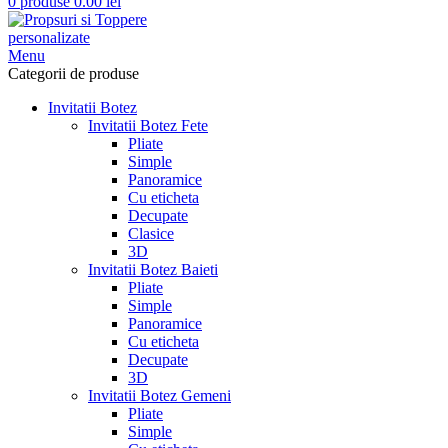
0
produse
0.00
lei
Menu
Categorii de produse
Invitatii Botez
Invitatii Botez Fete
Pliate
Simple
Panoramice
Cu eticheta
Decupate
Clasice
3D
Invitatii Botez Baieti
Pliate
Simple
Panoramice
Cu eticheta
Decupate
3D
Invitatii Botez Gemeni
Pliate
Simple