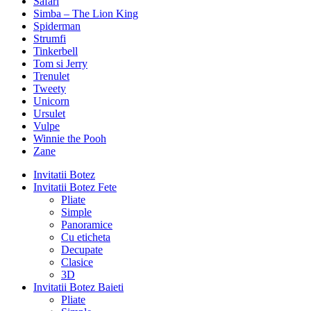
Safari
Simba – The Lion King
Spiderman
Strumfi
Tinkerbell
Tom si Jerry
Trenulet
Tweety
Unicorn
Ursulet
Vulpe
Winnie the Pooh
Zane
Invitatii Botez
Invitatii Botez Fete
Pliate
Simple
Panoramice
Cu eticheta
Decupate
Clasice
3D
Invitatii Botez Baieti
Pliate