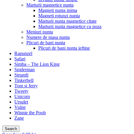
Marturii magnetice nunta
Magneti nunta inima
Magneti rotunzi nunta
Marturii nunta magnetice citate
Marturii nunta magnetice cu poza
Meniuri nunta
Numere de masa nunta
Plicuri de bani nunta
Plicuri de bani nunta ieftine
Rapunzel
Safari
Simba – The Lion King
Spiderman
Strumfi
Tinkerbell
Tom si Jerry
Tweety
Unicorn
Ursulet
Vulpe
Winnie the Pooh
Zane
Search