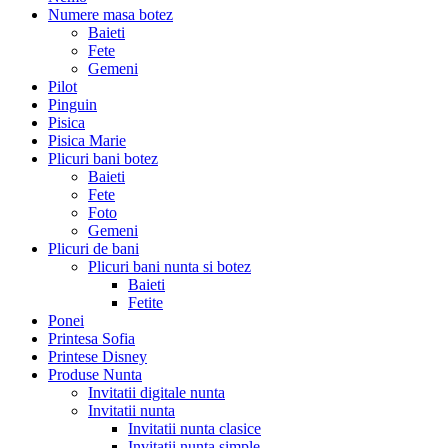
Numere masa botez
Baieti
Fete
Gemeni
Pilot
Pinguin
Pisica
Pisica Marie
Plicuri bani botez
Baieti
Fete
Foto
Gemeni
Plicuri de bani
Plicuri bani nunta si botez
Baieti
Fetite
Ponei
Printesa Sofia
Printese Disney
Produse Nunta
Invitatii digitale nunta
Invitatii nunta
Invitatii nunta clasice
Invitatii nunta simple