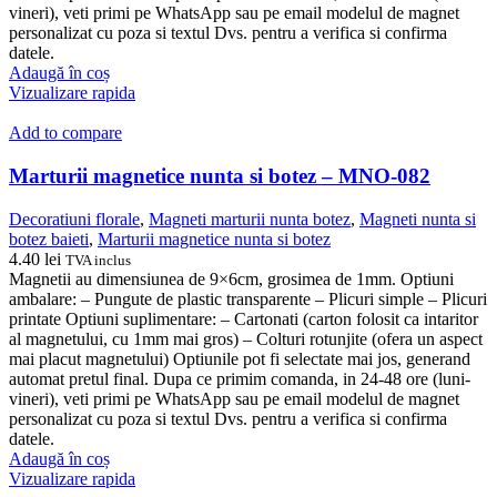
vineri), veti primi pe WhatsApp sau pe email modelul de magnet
personalizat cu poza si textul Dvs. pentru a verifica si confirma
datele.
Adaugă în coș
Vizualizare rapida
Add to compare
Marturii magnetice nunta si botez – MNO-082
Decoratiuni florale
,
Magneti marturii nunta botez
,
Magneti nunta si
botez baieti
,
Marturii magnetice nunta si botez
4.40
lei
TVA inclus
Magnetii au dimensiunea de 9×6cm, grosimea de 1mm. Optiuni
ambalare: – Pungute de plastic transparente – Plicuri simple – Plicuri
printate Optiuni suplimentare: – Cartonati (carton folosit ca intaritor
al magnetului, cu 1mm mai gros) – Colturi rotunjite (ofera un aspect
mai placut magnetului) Optiunile pot fi selectate mai jos, generand
automat pretul final. Dupa ce primim comanda, in 24-48 ore (luni-
vineri), veti primi pe WhatsApp sau pe email modelul de magnet
personalizat cu poza si textul Dvs. pentru a verifica si confirma
datele.
Adaugă în coș
Vizualizare rapida