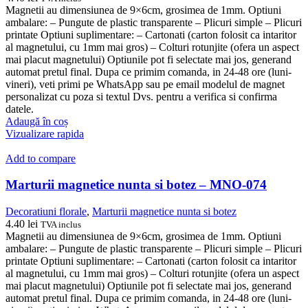
Magnetii au dimensiunea de 9×6cm, grosimea de 1mm. Optiuni
ambalare: – Pungute de plastic transparente – Plicuri simple – Plicuri
printate Optiuni suplimentare: – Cartonati (carton folosit ca intaritor
al magnetului, cu 1mm mai gros) – Colturi rotunjite (ofera un aspect
mai placut magnetului) Optiunile pot fi selectate mai jos, generand
automat pretul final. Dupa ce primim comanda, in 24-48 ore (luni-
vineri), veti primi pe WhatsApp sau pe email modelul de magnet
personalizat cu poza si textul Dvs. pentru a verifica si confirma
datele.
Adaugă în coș
Vizualizare rapida
Add to compare
Marturii magnetice nunta si botez – MNO-074
Decoratiuni florale
,
Marturii magnetice nunta si botez
4.40
lei
TVA inclus
Magnetii au dimensiunea de 9×6cm, grosimea de 1mm. Optiuni
ambalare: – Pungute de plastic transparente – Plicuri simple – Plicuri
printate Optiuni suplimentare: – Cartonati (carton folosit ca intaritor
al magnetului, cu 1mm mai gros) – Colturi rotunjite (ofera un aspect
mai placut magnetului) Optiunile pot fi selectate mai jos, generand
automat pretul final. Dupa ce primim comanda, in 24-48 ore (luni-