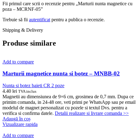
Fii primul care scrii o recenzie pentru „Marturii nunta magnetice cu
poza – MCRNF-05”
Trebuie să fii
autentificat
pentru a publica o recenzie.
Shipping & Delivery
Produse similare
Add to compare
Marturii magnetice nunta si botez – MNBB-02
Nunta si botez baieti CR 2 poze
4.40
lei
TVA inclus
Magnetii au dimensiunea de 9×6 cm, grosimea de 0,7 mm. Dupa ce
primim comanda, in 24-48 ore, veti primi pe WhatsApp sau pe email
modelul de magnet personalizat cu pozele si textul Dvs. pentru a
verifica si confirma datele.
Detalii realizare si livrare comanda >>
Adaugă în coș
Vizualizare rapida
Add to compare