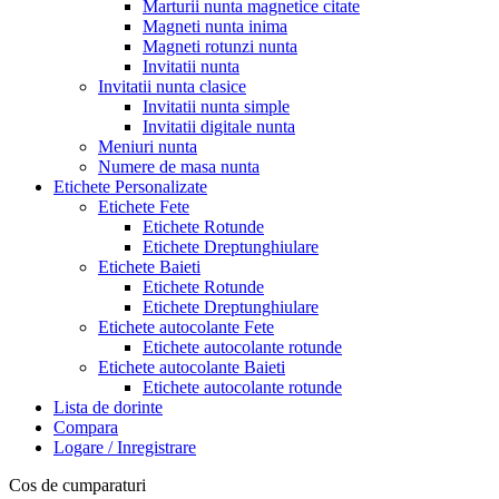
Marturii nunta magnetice citate
Magneti nunta inima
Magneti rotunzi nunta
Invitatii nunta
Invitatii nunta clasice
Invitatii nunta simple
Invitatii digitale nunta
Meniuri nunta
Numere de masa nunta
Etichete Personalizate
Etichete Fete
Etichete Rotunde
Etichete Dreptunghiulare
Etichete Baieti
Etichete Rotunde
Etichete Dreptunghiulare
Etichete autocolante Fete
Etichete autocolante rotunde
Etichete autocolante Baieti
Etichete autocolante rotunde
Lista de dorinte
Compara
Logare / Inregistrare
Cos de cumparaturi