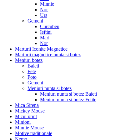
Minnie
Nor
Urs
Gemeni
Curcubeu
Ieftini
Mari
Nor
Marturii Iconite Magnetice
Marturii magnetice nunta si botez
Meniuri botez
Baieti
Fete
Foto
Gemeni
Meniuri nunta si botez
Meniuri nunta si botez Baieti
Meniuri nunta si botez Fetite
Mica Sirena
Mickey Mouse
Micul print
Minioni
Minnie Mouse
Motive traditionale
Nemo