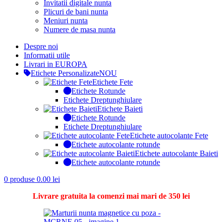
Invitatii digitale nunta
Plicuri de bani nunta
Meniuri nunta
Numere de masa nunta
Despre noi
Informatii utile
Livrari in EUROPA
Etichete Personalizate
NOU
Etichete Fete
Etichete Rotunde
Etichete Dreptunghiulare
Etichete Baieti
Etichete Rotunde
Etichete Dreptunghiulare
Etichete autocolante Fete
Etichete autocolante rotunde
Etichete autocolante Baieti
Etichete autocolante rotunde
0
produse
0.00
lei
Livrare gratuita la comenzi mai mari de 350 lei