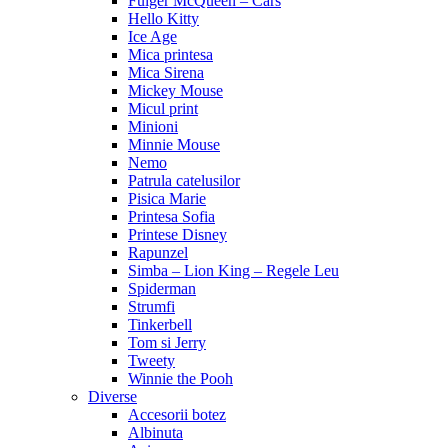
Fulger McQueen – Cars
Hello Kitty
Ice Age
Mica printesa
Mica Sirena
Mickey Mouse
Micul print
Minioni
Minnie Mouse
Nemo
Patrula catelusilor
Pisica Marie
Printesa Sofia
Printese Disney
Rapunzel
Simba – Lion King – Regele Leu
Spiderman
Strumfi
Tinkerbell
Tom si Jerry
Tweety
Winnie the Pooh
Diverse
Accesorii botez
Albinuta