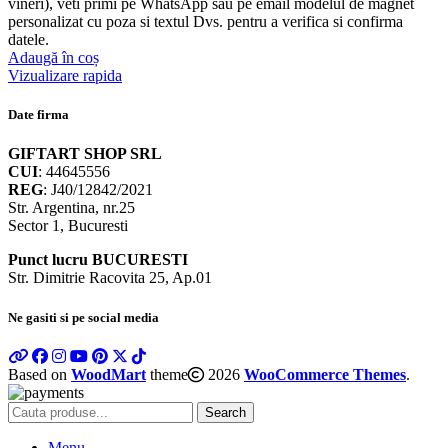
vineri), veti primi pe WhatsApp sau pe email modelul de magnet
personalizat cu poza si textul Dvs. pentru a verifica si confirma
datele.
Adaugă în coș
Vizualizare rapida
Date firma
GIFTART SHOP SRL
CUI
: 44645556
REG
: J40/12842/2021
Str. Argentina, nr.25
Sector 1, Bucuresti
Punct lucru BUCURESTI
Str. Dimitrie Racovita 25, Ap.01
Ne gasiti si pe social media
Based on
WoodMart
theme
2026
WooCommerce Themes
.
Search
Menu