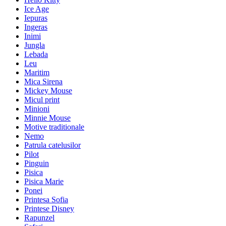
Ice Age
Iepuras
Ingeras
Inimi
Jungla
Lebada
Leu
Maritim
Mica Sirena
Mickey Mouse
Micul print
Minioni
Minnie Mouse
Motive traditionale
Nemo
Patrula catelusilor
Pilot
Pinguin
Pisica
Pisica Marie
Ponei
Printesa Sofia
Printese Disney
Rapunzel