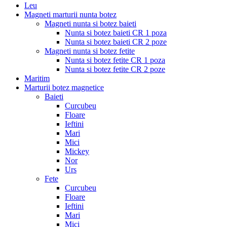
Leu
Magneti marturii nunta botez
Magneti nunta si botez baieti
Nunta si botez baieti CR 1 poza
Nunta si botez baieti CR 2 poze
Magneti nunta si botez fetite
Nunta si botez fetite CR 1 poza
Nunta si botez fetite CR 2 poze
Maritim
Marturii botez magnetice
Baieti
Curcubeu
Floare
Ieftini
Mari
Mici
Mickey
Nor
Urs
Fete
Curcubeu
Floare
Ieftini
Mari
Mici