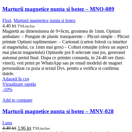
Marturii magnetice nunta si botez – MNO-089
Flori
,
Marturii magnetice nunta si botez
4.40
lei
TVA inclus
Magnetii au dimensiunea de 9×6cm, grosimea de 1mm. Optiuni
ambalare: – Pungute de plastic transparente – Plicuri simple – Plicuri
printate Optiuni suplimentare: – Cartonati (carton folosit ca intaritor
al magnetului, cu 1mm mai gros) – Colturi rotunjite (ofera un aspect
mai placut magnetului) Optiunile pot fi selectate mai jos, generand
automat pretul final. Dupa ce primim comanda, in 24-48 ore (luni-
vineri), veti primi pe WhatsApp sau pe email modelul de magnet
personalizat cu poza si textul Dvs. pentru a verifica si confirma
datele.
Adaugă în coș
Vizualizare rapida
-10%
Add to compare
Marturii magnetice nunta si botez – MNV-028
Luna
Prețul
Prețul
4.40
lei
3.96
lei
TVA inclus