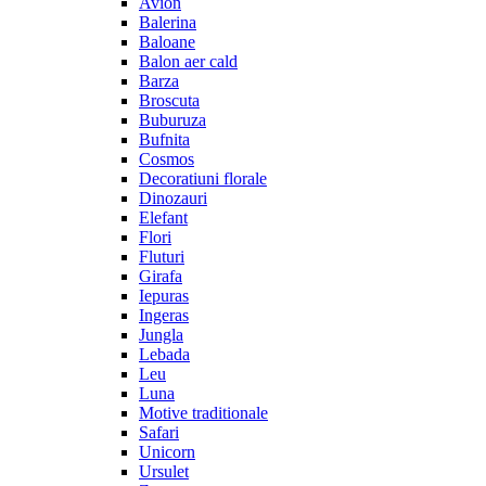
Avion
Balerina
Baloane
Balon aer cald
Barza
Broscuta
Buburuza
Bufnita
Cosmos
Decoratiuni florale
Dinozauri
Elefant
Flori
Fluturi
Girafa
Iepuras
Ingeras
Jungla
Lebada
Leu
Luna
Motive traditionale
Safari
Unicorn
Ursulet