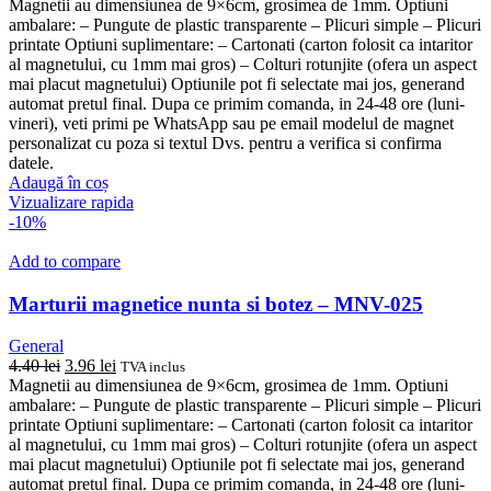
inițial
curent
Magnetii au dimensiunea de 9×6cm, grosimea de 1mm. Optiuni
a
este:
ambalare: – Pungute de plastic transparente – Plicuri simple – Plicuri
fost:
3.96 lei.
printate Optiuni suplimentare: – Cartonati (carton folosit ca intaritor
4.40 lei.
al magnetului, cu 1mm mai gros) – Colturi rotunjite (ofera un aspect
mai placut magnetului) Optiunile pot fi selectate mai jos, generand
automat pretul final. Dupa ce primim comanda, in 24-48 ore (luni-
vineri), veti primi pe WhatsApp sau pe email modelul de magnet
personalizat cu poza si textul Dvs. pentru a verifica si confirma
datele.
Adaugă în coș
Vizualizare rapida
-10%
Add to compare
Marturii magnetice nunta si botez – MNV-025
General
Prețul
Prețul
4.40
lei
3.96
lei
TVA inclus
inițial
curent
Magnetii au dimensiunea de 9×6cm, grosimea de 1mm. Optiuni
a
este:
ambalare: – Pungute de plastic transparente – Plicuri simple – Plicuri
fost:
3.96 lei.
printate Optiuni suplimentare: – Cartonati (carton folosit ca intaritor
4.40 lei.
al magnetului, cu 1mm mai gros) – Colturi rotunjite (ofera un aspect
mai placut magnetului) Optiunile pot fi selectate mai jos, generand
automat pretul final. Dupa ce primim comanda, in 24-48 ore (luni-