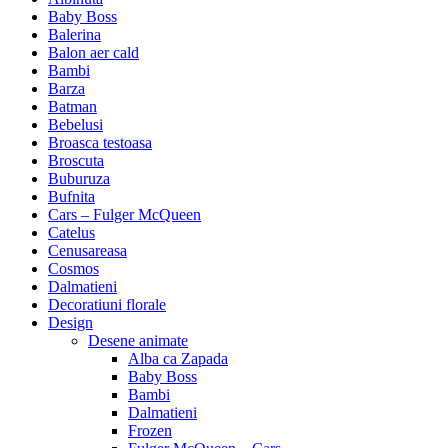
Baby Boss
Balerina
Balon aer cald
Bambi
Barza
Batman
Bebelusi
Broasca testoasa
Broscuta
Buburuza
Bufnita
Cars – Fulger McQueen
Catelus
Cenusareasa
Cosmos
Dalmatieni
Decoratiuni florale
Design
Desene animate
Alba ca Zapada
Baby Boss
Bambi
Dalmatieni
Frozen