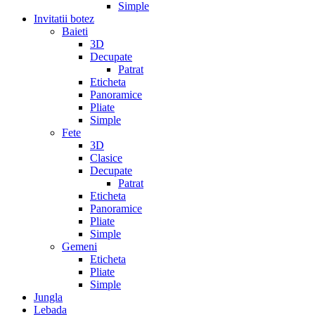
Simple
Invitatii botez
Baieti
3D
Decupate
Patrat
Eticheta
Panoramice
Pliate
Simple
Fete
3D
Clasice
Decupate
Patrat
Eticheta
Panoramice
Pliate
Simple
Gemeni
Eticheta
Pliate
Simple
Jungla
Lebada