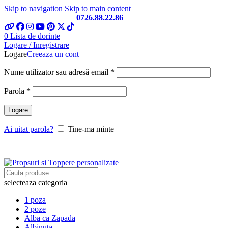
Skip to navigation
Skip to main content
Telefon si Whatsapp
0726.88.22.86
0
Lista de dorinte
Logare / Inregistrare
Logare
Creeaza un cont
Obligatoriu
Nume utilizator sau adresă email
*
Obligatoriu
Parola
*
Logare
Ai uitat parola?
Tine-ma minte
selecteaza categoria
1 poza
2 poze
Alba ca Zapada
Albinuta