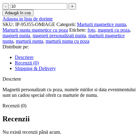
Cantitate
Marturii
Adaugă în coș
nunta
Adauga in lista de dorinte
magnetice
SKU:
IP-95355-OMIAGE
Categorii:
Marturii magnetice nunta
,
cu
Marturii nunta magnetice cu poza
Etichete:
foto
,
magneti cu poza
,
poza
magneti nunta
,
magneti personalizati nunta
,
marturii magnetice
-
nunta
,
marturii nunta
,
marturii nunta cu poza
MCRNF-
Distribuie pe:
05
Descriere
Recenzii (0)
Shipping & Delivery
Descriere
Magnetii personalizati cu poza, numele mirilor si data evenimentului
sunt un cadou special oferit ca marturie de nunta.
Recenzii (0)
Recenzii
Nu există recenzii până acum.