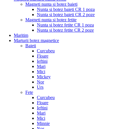
Magneti nunta si botez baieti
Nunta si botez baieti CR 1 poza
Nunta si botez baieti CR 2 poze
Magneti nunta si botez fetite
Nunta si botez fetite CR 1 poza
Nunta si botez fetite CR 2 poze
Maritim
Marturii botez magnetice
Baieti
Curcubeu
Floare
Ieftini
Mari
Mici
Mickey
Nor
Urs
Fete
Curcubeu
Floare
Ieftini
Mari
Mici
Minnie
Nor