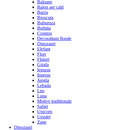
Baloane
Balon aer cald
Barza
Broscuta
Buburuza
Bufnita
Cosmos
Decoratiuni florale
Dinozauri
Elefant
Flori
Fluturi
Girafa
Iepuras
Ingeras
Jungla
Lebada
Leu
Luna
Motive traditionale
Safari
Unicorn
Ursulet
Zane
Dinozauri