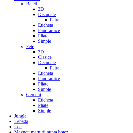
Baieti
3D
Decupate
Patrat
Eticheta
Panoramice
Pliate
Simple
Fete
3D
Clasice
Decupate
Patrat
Eticheta
Panoramice
Pliate
Simple
Gemeni
Eticheta
Pliate
Simple
Jungla
Lebada
Leu
Magneti marturii nunta botez