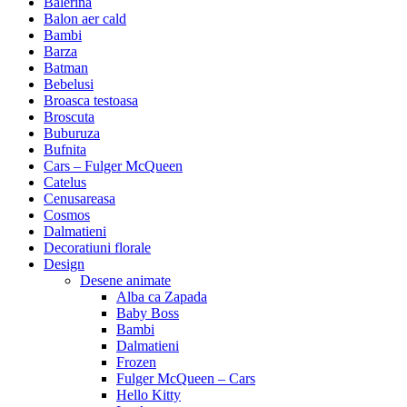
Balerina
Balon aer cald
Bambi
Barza
Batman
Bebelusi
Broasca testoasa
Broscuta
Buburuza
Bufnita
Cars – Fulger McQueen
Catelus
Cenusareasa
Cosmos
Dalmatieni
Decoratiuni florale
Design
Desene animate
Alba ca Zapada
Baby Boss
Bambi
Dalmatieni
Frozen
Fulger McQueen – Cars
Hello Kitty