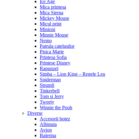
Ice Age
Mica printesa
Mica Sirena
Mickey Mouse
Micul print
Minioni
Minnie Mouse
Nemo
Patrula catelusilor
Pisica Marie
Printesa Sofia
Printese Disney
Rapunzel
Simba – Lion King – Regele Leu
Spiderman
Strumfi
Tinkerbell
Tom si Jerry
Tweety
Winnie the Pooh
Diverse
Accesorii botez
Albinuta
Avion
Balerina