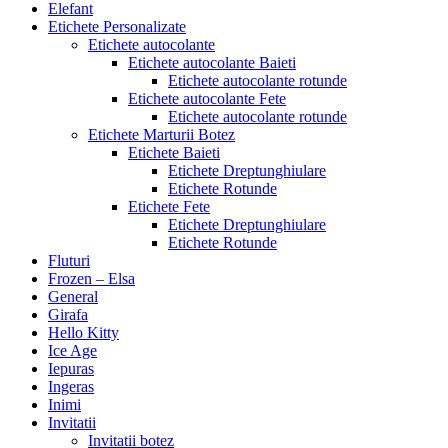
Elefant
Etichete Personalizate
Etichete autocolante
Etichete autocolante Baieti
Etichete autocolante rotunde
Etichete autocolante Fete
Etichete autocolante rotunde
Etichete Marturii Botez
Etichete Baieti
Etichete Dreptunghiulare
Etichete Rotunde
Etichete Fete
Etichete Dreptunghiulare
Etichete Rotunde
Fluturi
Frozen – Elsa
General
Girafa
Hello Kitty
Ice Age
Iepuras
Ingeras
Inimi
Invitatii
Invitatii botez