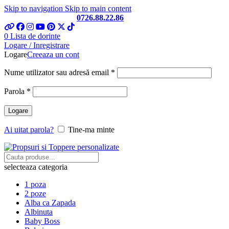
Skip to navigation
Skip to main content
Telefon si Whatsapp
0726.88.22.86
0
Lista de dorinte
Logare / Inregistrare
Logare
Creeaza un cont
Obligatoriu
Nume utilizator sau adresă email
*
Obligatoriu
Parola
*
Logare
Ai uitat parola?
Tine-ma minte
selecteaza categoria
1 poza
2 poze
Alba ca Zapada
Albinuta
Baby Boss