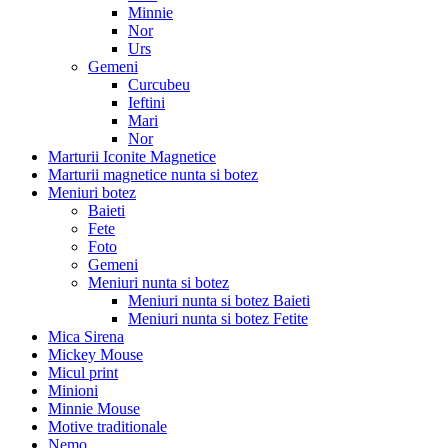
Minnie
Nor
Urs
Gemeni
Curcubeu
Ieftini
Mari
Nor
Marturii Iconite Magnetice
Marturii magnetice nunta si botez
Meniuri botez
Baieti
Fete
Foto
Gemeni
Meniuri nunta si botez
Meniuri nunta si botez Baieti
Meniuri nunta si botez Fetite
Mica Sirena
Mickey Mouse
Micul print
Minioni
Minnie Mouse
Motive traditionale
Nemo