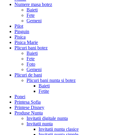
Numere masa botez
Baieti
Fete
Gemeni
Pilot
Pinguin
Pisica
Pisica Marie
Plicuri bani botez
Baieti
Fete
Foto
Gemeni
Plicuri de bani
Plicuri bani nunta si botez
Baieti
Fetite
Ponei
Printesa Sofia
Printese Disney
Produse Nunta
Invitatii digitale nunta
Invitatii nunta
Invitatii nunta clasice
Invitatii nunta simple