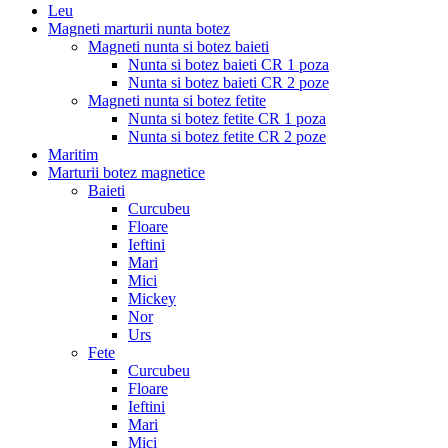
Leu
Magneti marturii nunta botez
Magneti nunta si botez baieti
Nunta si botez baieti CR 1 poza
Nunta si botez baieti CR 2 poze
Magneti nunta si botez fetite
Nunta si botez fetite CR 1 poza
Nunta si botez fetite CR 2 poze
Maritim
Marturii botez magnetice
Baieti
Curcubeu
Floare
Ieftini
Mari
Mici
Mickey
Nor
Urs
Fete
Curcubeu
Floare
Ieftini
Mari
Mici