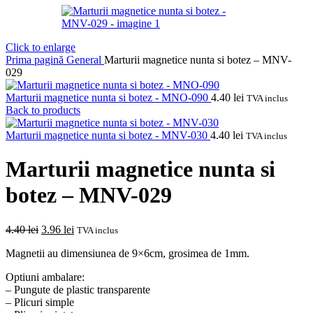
Click to enlarge
Prima pagină
General
Marturii magnetice nunta si botez – MNV-
029
Marturii magnetice nunta si botez - MNO-090
4.40
lei
TVA inclus
Back to products
Marturii magnetice nunta si botez - MNV-030
4.40
lei
TVA inclus
Marturii magnetice nunta si
botez – MNV-029
Prețul
Prețul
4.40
lei
3.96
lei
TVA inclus
inițial
curent
Magnetii au dimensiunea de 9×6cm, grosimea de 1mm.
a
este:
fost:
3.96 lei.
Optiuni ambalare:
4.40 lei.
– Pungute de plastic transparente
– Plicuri simple