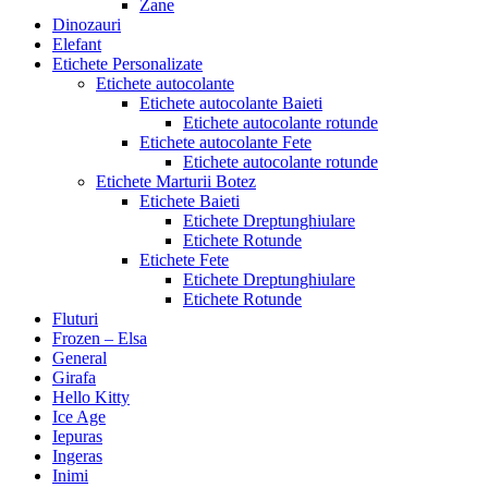
Zane
Dinozauri
Elefant
Etichete Personalizate
Etichete autocolante
Etichete autocolante Baieti
Etichete autocolante rotunde
Etichete autocolante Fete
Etichete autocolante rotunde
Etichete Marturii Botez
Etichete Baieti
Etichete Dreptunghiulare
Etichete Rotunde
Etichete Fete
Etichete Dreptunghiulare
Etichete Rotunde
Fluturi
Frozen – Elsa
General
Girafa
Hello Kitty
Ice Age
Iepuras
Ingeras
Inimi