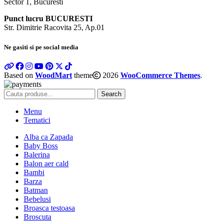
Sector 1, Bucuresti
Punct lucru BUCURESTI
Str. Dimitrie Racovita 25, Ap.01
Ne gasiti si pe social media
Based on
WoodMart
theme
2026
WooCommerce Themes
.
Search
Menu
Tematici
Alba ca Zapada
Baby Boss
Balerina
Balon aer cald
Bambi
Barza
Batman
Bebelusi
Broasca testoasa
Broscuta