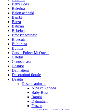
Baby Boss
Balerina
Balon aer cald
Bambi
Barza
Batman
Bebelusi
Broasca testoasa
Broscuta
Buburuza
Bufnita
Cars – Fulger McQueen
Catelus
Cenusareasa
Cosmos
Dalmatieni
Decoratiuni florale
Design
Desene animate
Alba ca Zapada
Baby Boss
Bambi
Dalmatieni
Frozen