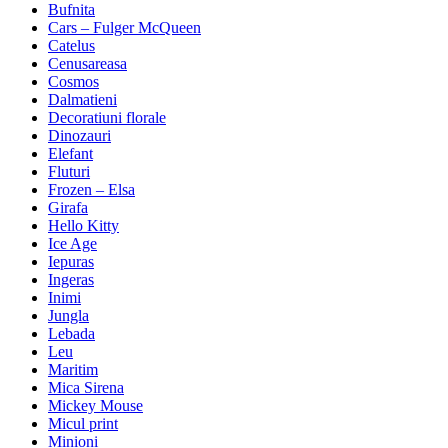
Bufnita
Cars – Fulger McQueen
Catelus
Cenusareasa
Cosmos
Dalmatieni
Decoratiuni florale
Dinozauri
Elefant
Fluturi
Frozen – Elsa
Girafa
Hello Kitty
Ice Age
Iepuras
Ingeras
Inimi
Jungla
Lebada
Leu
Maritim
Mica Sirena
Mickey Mouse
Micul print
Minioni