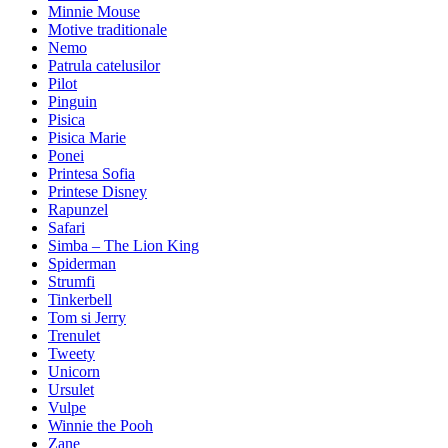
Minnie Mouse
Motive traditionale
Nemo
Patrula catelusilor
Pilot
Pinguin
Pisica
Pisica Marie
Ponei
Printesa Sofia
Printese Disney
Rapunzel
Safari
Simba – The Lion King
Spiderman
Strumfi
Tinkerbell
Tom si Jerry
Trenulet
Tweety
Unicorn
Ursulet
Vulpe
Winnie the Pooh
Zane