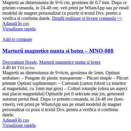
Magnetii au dimensiunea de 9×6 cm, grosimea de 0,7 mm. Dupa ce
primim comanda, in 24-48 ore, veti primi pe WhatsApp sau pe email
modelul de magnet personalizat cu pozele si textul Dvs. pentru a
verifica si confirma datele.
Detalii realizare si livrare comanda >>
Adaugă în coș
Vizualizare rapida
Add to compare
Marturii magnetice nunta si botez – MNO-088
Decoratiuni florale
,
Marturii magnetice nunta si botez
4.40
lei
TVA inclus
Magnetii au dimensiunea de 9×6cm, grosimea de 1mm. Optiuni
ambalare: – Pungute de plastic transparente – Plicuri simple – Plicuri
printate Optiuni suplimentare: – Cartonati (carton folosit ca intaritor
al magnetului, cu 1mm mai gros) – Colturi rotunjite (ofera un aspect
mai placut magnetului) Optiunile pot fi selectate mai jos, generand
automat pretul final. Dupa ce primim comanda, in 24-48 ore (luni-
vineri), veti primi pe WhatsApp sau pe email modelul de magnet
personalizat cu poza si textul Dvs. pentru a verifica si confirma
datele.
Adaugă în coș
Vizualizare rapida