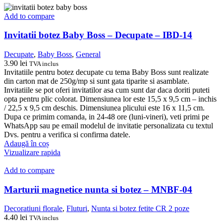
Add to compare
Invitatii botez Baby Boss – Decupate – IBD-14
Decupate
,
Baby Boss
,
General
3.90
lei
TVA inclus
Invitatiile pentru botez decupate cu tema Baby Boss sunt realizate
din carton mat de 250g/mp si sunt gata tiparite si asamblate.
Invitatiile se pot oferi invitatilor asa cum sunt dar daca doriti puteti
opta pentru plic colorat. Dimensiunea lor este 15,5 x 9,5 cm – inchis
/ 22,5 x 9,5 cm deschis. Dimensiunea plicului este 16 x 11,5 cm.
Dupa ce primim comanda, in 24-48 ore (luni-vineri), veti primi pe
WhatsApp sau pe email modelul de invitatie personalizata cu textul
Dvs. pentru a verifica si confirma datele.
Adaugă în coș
Vizualizare rapida
Add to compare
Marturii magnetice nunta si botez – MNBF-04
Decoratiuni florale
,
Fluturi
,
Nunta si botez fetite CR 2 poze
4.40
lei
TVA inclus