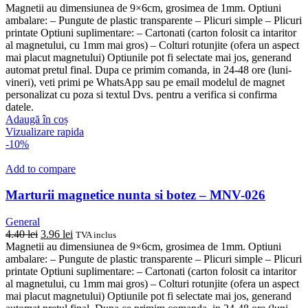
Magnetii au dimensiunea de 9×6cm, grosimea de 1mm. Optiuni
ambalare: – Pungute de plastic transparente – Plicuri simple – Plicuri
printate Optiuni suplimentare: – Cartonati (carton folosit ca intaritor
al magnetului, cu 1mm mai gros) – Colturi rotunjite (ofera un aspect
mai placut magnetului) Optiunile pot fi selectate mai jos, generand
automat pretul final. Dupa ce primim comanda, in 24-48 ore (luni-
vineri), veti primi pe WhatsApp sau pe email modelul de magnet
personalizat cu poza si textul Dvs. pentru a verifica si confirma
datele.
Adaugă în coș
Vizualizare rapida
-10%
Add to compare
Marturii magnetice nunta si botez – MNV-026
General
Prețul
Prețul
4.40
lei
3.96
lei
TVA inclus
inițial
curent
Magnetii au dimensiunea de 9×6cm, grosimea de 1mm. Optiuni
a
este:
ambalare: – Pungute de plastic transparente – Plicuri simple – Plicuri
fost:
3.96 lei.
printate Optiuni suplimentare: – Cartonati (carton folosit ca intaritor
4.40 lei.
al magnetului, cu 1mm mai gros) – Colturi rotunjite (ofera un aspect
mai placut magnetului) Optiunile pot fi selectate mai jos, generand