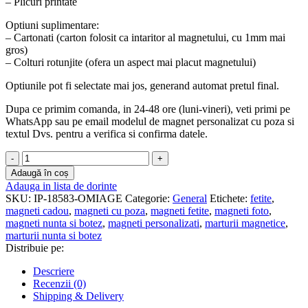
– Plicuri printate
Optiuni suplimentare:
– Cartonati (carton folosit ca intaritor al magnetului, cu 1mm mai
gros)
– Colturi rotunjite (ofera un aspect mai placut magnetului)
Optiunile pot fi selectate mai jos, generand automat pretul final.
Dupa ce primim comanda, in 24-48 ore (luni-vineri), veti primi pe
WhatsApp sau pe email modelul de magnet personalizat cu poza si
textul Dvs. pentru a verifica si confirma datele.
Cantitate
Marturii
Adaugă în coș
magnetice
Adauga in lista de dorinte
nunta
SKU:
IP-18583-OMIAGE
Categorie:
General
Etichete:
fetite
,
si
magneti cadou
,
magneti cu poza
,
magneti fetite
,
magneti foto
,
botez
magneti nunta si botez
,
magneti personalizati
,
marturii magnetice
,
-
marturii nunta si botez
MNV-
Distribuie pe:
029
Descriere
Recenzii (0)
Shipping & Delivery