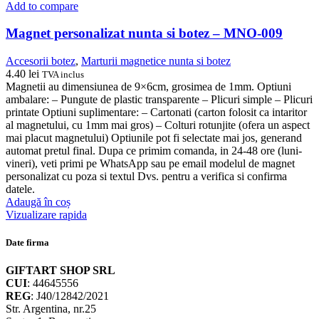
Add to compare
Magnet personalizat nunta si botez – MNO-009
Accesorii botez
,
Marturii magnetice nunta si botez
4.40
lei
TVA inclus
Magnetii au dimensiunea de 9×6cm, grosimea de 1mm. Optiuni
ambalare: – Pungute de plastic transparente – Plicuri simple – Plicuri
printate Optiuni suplimentare: – Cartonati (carton folosit ca intaritor
al magnetului, cu 1mm mai gros) – Colturi rotunjite (ofera un aspect
mai placut magnetului) Optiunile pot fi selectate mai jos, generand
automat pretul final. Dupa ce primim comanda, in 24-48 ore (luni-
vineri), veti primi pe WhatsApp sau pe email modelul de magnet
personalizat cu poza si textul Dvs. pentru a verifica si confirma
datele.
Adaugă în coș
Vizualizare rapida
Date firma
GIFTART SHOP SRL
CUI
: 44645556
REG
: J40/12842/2021
Str. Argentina, nr.25