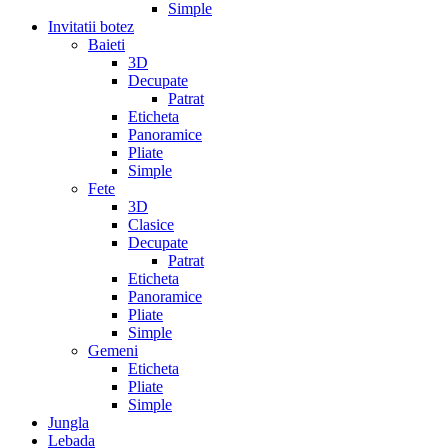
Simple
Invitatii botez
Baieti
3D
Decupate
Patrat
Eticheta
Panoramice
Pliate
Simple
Fete
3D
Clasice
Decupate
Patrat
Eticheta
Panoramice
Pliate
Simple
Gemeni
Eticheta
Pliate
Simple
Jungla
Lebada