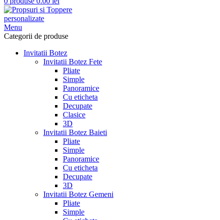
0
produse
0.00
lei
Menu
Categorii de produse
Invitatii Botez
Invitatii Botez Fete
Pliate
Simple
Panoramice
Cu eticheta
Decupate
Clasice
3D
Invitatii Botez Baieti
Pliate
Simple
Panoramice
Cu eticheta
Decupate
3D
Invitatii Botez Gemeni
Pliate
Simple