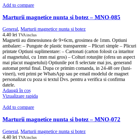
Add to compare
Marturii magnetice nunta si botez – MNO-085
General
,
Marturii magnetice nunta si botez
4.40
lei
TVA inclus
Magnetii au dimensiunea de 9×6cm, grosimea de 1mm. Optiuni
ambalare: – Pungute de plastic transparente – Plicuri simple – Plicuri
printate Optiuni suplimentare: – Cartonati (carton folosit ca intaritor
al magnetului, cu 1mm mai gros) – Colturi rotunjite (ofera un aspect
mai placut magnetului) Optiunile pot fi selectate mai jos, generand
automat pretul final. Dupa ce primim comanda, in 24-48 ore (luni-
vineri), veti primi pe WhatsApp sau pe email modelul de magnet
personalizat cu poza si textul Dvs. pentru a verifica si confirma
datele.
Adaugă în coș
Vizualizare rapida
Add to compare
Marturii magnetice nunta si botez – MNO-072
General
,
Marturii magnetice nunta si botez
4.40
lei
TVA inclus