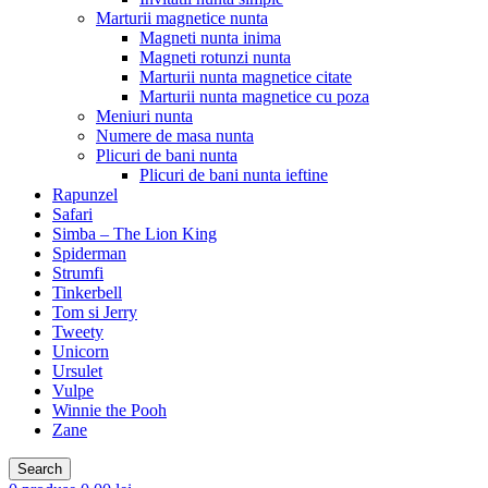
Marturii magnetice nunta
Magneti nunta inima
Magneti rotunzi nunta
Marturii nunta magnetice citate
Marturii nunta magnetice cu poza
Meniuri nunta
Numere de masa nunta
Plicuri de bani nunta
Plicuri de bani nunta ieftine
Rapunzel
Safari
Simba – The Lion King
Spiderman
Strumfi
Tinkerbell
Tom si Jerry
Tweety
Unicorn
Ursulet
Vulpe
Winnie the Pooh
Zane
Search