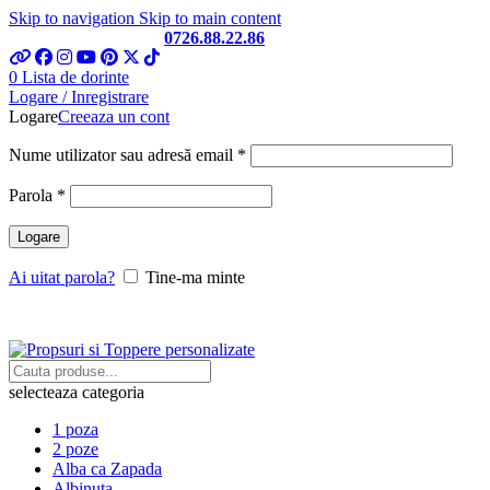
Skip to navigation
Skip to main content
Telefon si Whatsapp
0726.88.22.86
0
Lista de dorinte
Logare / Inregistrare
Logare
Creeaza un cont
Obligatoriu
Nume utilizator sau adresă email
*
Obligatoriu
Parola
*
Logare
Ai uitat parola?
Tine-ma minte
selecteaza categoria
1 poza
2 poze
Alba ca Zapada
Albinuta