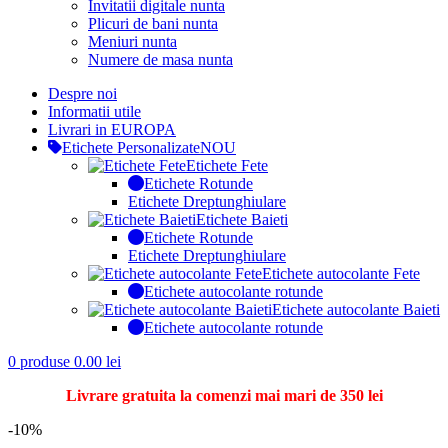
Invitatii digitale nunta
Plicuri de bani nunta
Meniuri nunta
Numere de masa nunta
Despre noi
Informatii utile
Livrari in EUROPA
Etichete Personalizate
NOU
Etichete Fete
Etichete Rotunde
Etichete Dreptunghiulare
Etichete Baieti
Etichete Rotunde
Etichete Dreptunghiulare
Etichete autocolante Fete
Etichete autocolante rotunde
Etichete autocolante Baieti
Etichete autocolante rotunde
0
produse
0.00
lei
Livrare gratuita la comenzi mai mari de 350 lei
-10%