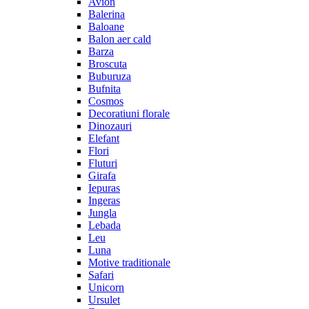
Avion
Balerina
Baloane
Balon aer cald
Barza
Broscuta
Buburuza
Bufnita
Cosmos
Decoratiuni florale
Dinozauri
Elefant
Flori
Fluturi
Girafa
Iepuras
Ingeras
Jungla
Lebada
Leu
Luna
Motive traditionale
Safari
Unicorn
Ursulet