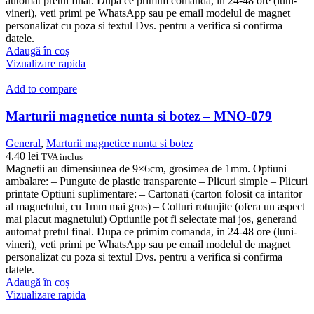
automat pretul final. Dupa ce primim comanda, in 24-48 ore (luni-
vineri), veti primi pe WhatsApp sau pe email modelul de magnet
personalizat cu poza si textul Dvs. pentru a verifica si confirma
datele.
Adaugă în coș
Vizualizare rapida
Add to compare
Marturii magnetice nunta si botez – MNO-079
General
,
Marturii magnetice nunta si botez
4.40
lei
TVA inclus
Magnetii au dimensiunea de 9×6cm, grosimea de 1mm. Optiuni
ambalare: – Pungute de plastic transparente – Plicuri simple – Plicuri
printate Optiuni suplimentare: – Cartonati (carton folosit ca intaritor
al magnetului, cu 1mm mai gros) – Colturi rotunjite (ofera un aspect
mai placut magnetului) Optiunile pot fi selectate mai jos, generand
automat pretul final. Dupa ce primim comanda, in 24-48 ore (luni-
vineri), veti primi pe WhatsApp sau pe email modelul de magnet
personalizat cu poza si textul Dvs. pentru a verifica si confirma
datele.
Adaugă în coș
Vizualizare rapida