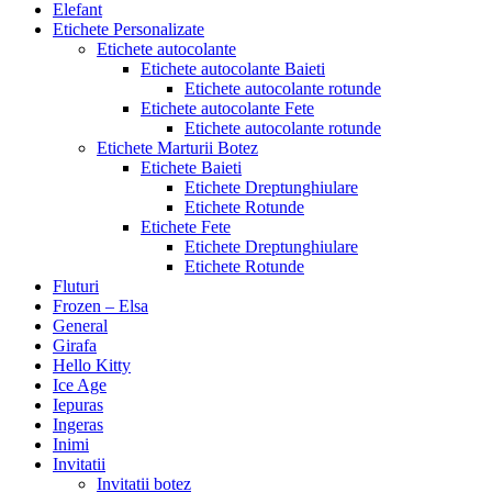
Elefant
Etichete Personalizate
Etichete autocolante
Etichete autocolante Baieti
Etichete autocolante rotunde
Etichete autocolante Fete
Etichete autocolante rotunde
Etichete Marturii Botez
Etichete Baieti
Etichete Dreptunghiulare
Etichete Rotunde
Etichete Fete
Etichete Dreptunghiulare
Etichete Rotunde
Fluturi
Frozen – Elsa
General
Girafa
Hello Kitty
Ice Age
Iepuras
Ingeras
Inimi
Invitatii
Invitatii botez