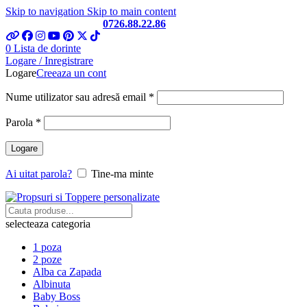
Skip to navigation
Skip to main content
Telefon si Whatsapp
0726.88.22.86
0
Lista de dorinte
Logare / Inregistrare
Logare
Creeaza un cont
Obligatoriu
Nume utilizator sau adresă email
*
Obligatoriu
Parola
*
Logare
Ai uitat parola?
Tine-ma minte
selecteaza categoria
1 poza
2 poze
Alba ca Zapada
Albinuta
Baby Boss