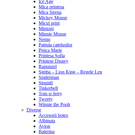
Ice Age
Mica printesa
Mica Sirena
Mickey Mouse
Micul print
Minioni
Minnie Mouse
Nemo
Patrula catelusilor
Pisica Marie
Printesa Sofia
Printese Disney
Rapunzel
Simba – Lion King – Regele Leu
Spiderman
Strumfi
Tinkerbell
Tom si Jerry
Tweety
Winnie the Pooh
Diverse
Accesorii botez
Albinuta
Avion
Balerina