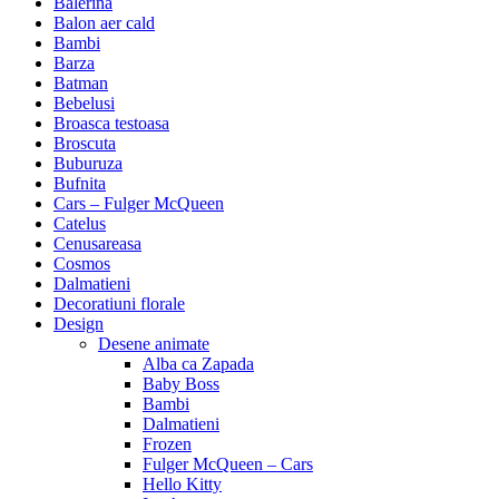
Balerina
Balon aer cald
Bambi
Barza
Batman
Bebelusi
Broasca testoasa
Broscuta
Buburuza
Bufnita
Cars – Fulger McQueen
Catelus
Cenusareasa
Cosmos
Dalmatieni
Decoratiuni florale
Design
Desene animate
Alba ca Zapada
Baby Boss
Bambi
Dalmatieni
Frozen
Fulger McQueen – Cars
Hello Kitty