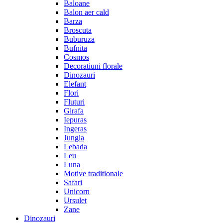
Baloane
Balon aer cald
Barza
Broscuta
Buburuza
Bufnita
Cosmos
Decoratiuni florale
Dinozauri
Elefant
Flori
Fluturi
Girafa
Iepuras
Ingeras
Jungla
Lebada
Leu
Luna
Motive traditionale
Safari
Unicorn
Ursulet
Zane
Dinozauri