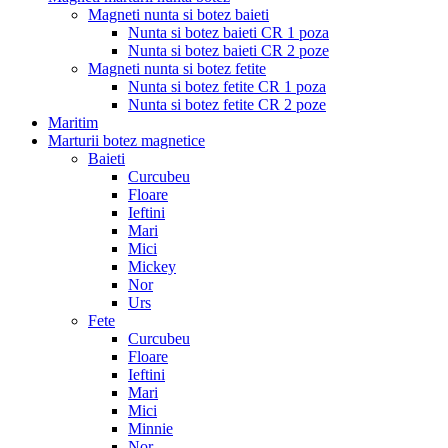
Magneti nunta si botez baieti
Nunta si botez baieti CR 1 poza
Nunta si botez baieti CR 2 poze
Magneti nunta si botez fetite
Nunta si botez fetite CR 1 poza
Nunta si botez fetite CR 2 poze
Maritim
Marturii botez magnetice
Baieti
Curcubeu
Floare
Ieftini
Mari
Mici
Mickey
Nor
Urs
Fete
Curcubeu
Floare
Ieftini
Mari
Mici
Minnie
Nor