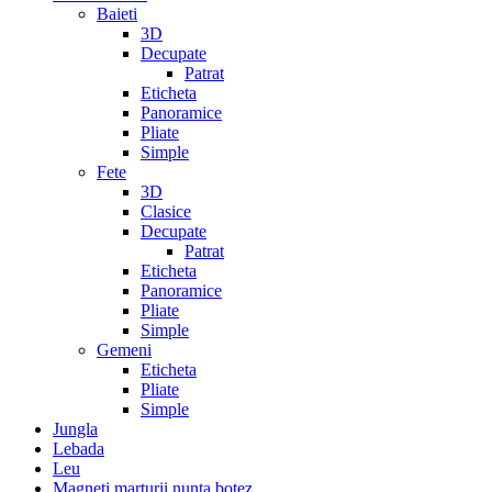
Baieti
3D
Decupate
Patrat
Eticheta
Panoramice
Pliate
Simple
Fete
3D
Clasice
Decupate
Patrat
Eticheta
Panoramice
Pliate
Simple
Gemeni
Eticheta
Pliate
Simple
Jungla
Lebada
Leu
Magneti marturii nunta botez