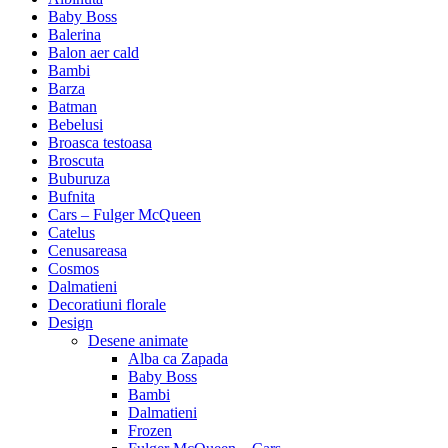
Baby Boss
Balerina
Balon aer cald
Bambi
Barza
Batman
Bebelusi
Broasca testoasa
Broscuta
Buburuza
Bufnita
Cars – Fulger McQueen
Catelus
Cenusareasa
Cosmos
Dalmatieni
Decoratiuni florale
Design
Desene animate
Alba ca Zapada
Baby Boss
Bambi
Dalmatieni
Frozen