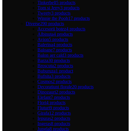
Tinkerbell
5 products
Tom si Jerry
3 products
Tweety
3 products
Winnie the Pooh
17 products
Diverse
290 products
Accesorii botez
4 products
Albinuta
4 products
Avion
5 products
Balerina
4 products
Baloane
7 products
Balon aer cald
3 products
Barza
30 products
Broscuta
2 products
Buburuza
1 product
Bufnita
3 products
Cosmos
2 products
Decoratiuni florale
20 products
Dinozauri
2 products
Elefant
7 products
Flori
4 products
Fluturi
9 products
Girafa
12 products
Iepuras
2 products
Ingeras
8 products
Jungla
8 products