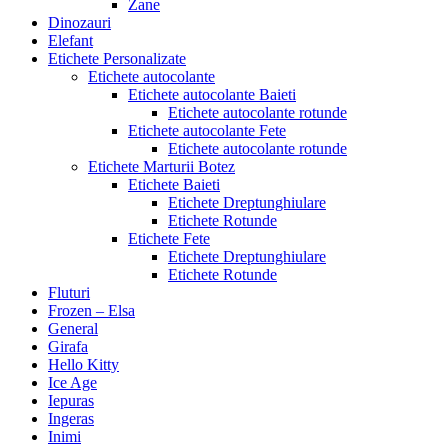
Zane
Dinozauri
Elefant
Etichete Personalizate
Etichete autocolante
Etichete autocolante Baieti
Etichete autocolante rotunde
Etichete autocolante Fete
Etichete autocolante rotunde
Etichete Marturii Botez
Etichete Baieti
Etichete Dreptunghiulare
Etichete Rotunde
Etichete Fete
Etichete Dreptunghiulare
Etichete Rotunde
Fluturi
Frozen – Elsa
General
Girafa
Hello Kitty
Ice Age
Iepuras
Ingeras
Inimi