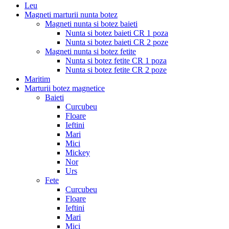
Leu
Magneti marturii nunta botez
Magneti nunta si botez baieti
Nunta si botez baieti CR 1 poza
Nunta si botez baieti CR 2 poze
Magneti nunta si botez fetite
Nunta si botez fetite CR 1 poza
Nunta si botez fetite CR 2 poze
Maritim
Marturii botez magnetice
Baieti
Curcubeu
Floare
Ieftini
Mari
Mici
Mickey
Nor
Urs
Fete
Curcubeu
Floare
Ieftini
Mari
Mici