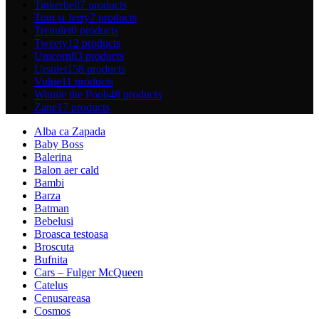
Tinkerbell
7 products
Tom si Jerry
7 products
Trenulet
0 products
Tweety
12 products
Unicorn
83 products
Ursulet
158 products
Vulpe
11 products
Winnie the Pooh
48 products
Zane
17 products
Alba ca Zapada
Baby Boss
Balerina
Balon aer cald
Bambi
Barza
Batman
Bebelusi
Broasca testoasa
Broscuta
Bufnita
Cars – Fulger McQueen
Catelus
Cenusareasa
Cosmos