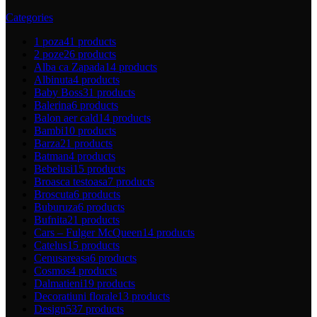
Categories
1 poza
41 products
2 poze
26 products
Alba ca Zapada
14 products
Albinuta
4 products
Baby Boss
31 products
Balerina
6 products
Balon aer cald
14 products
Bambi
10 products
Barza
21 products
Batman
4 products
Bebelusi
15 products
Broasca testoasa
7 products
Broscuta
6 products
Buburuza
6 products
Bufnita
21 products
Cars – Fulger McQueen
14 products
Catelus
15 products
Cenusareasa
6 products
Cosmos
4 products
Dalmatieni
19 products
Decoratiuni florale
13 products
Design
537 products