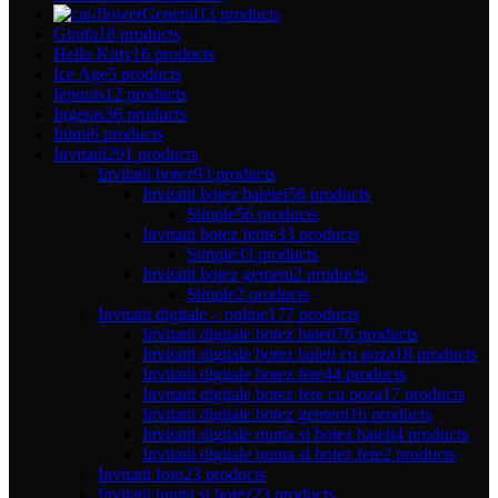
General
13 products
Girafa
18 products
Hello Kitty
16 products
Ice Age
5 products
Iepuras
12 products
Ingeras
36 products
Inimi
6 products
Invitatii
291 products
Invitatii botez
93 products
Invitatii botez baietei
56 products
Simple
56 products
Invitatii botez fetite
33 products
Simple
33 products
Invitatii botez gemeni
2 products
Simple
2 products
Invitatii digitale – online
177 products
Invitatii digitale botez baieti
76 products
Invitatii digitale botez baieti cu poza
18 products
Invitatii digitale botez fete
44 products
Invitatii digitale botez fete cu poza
17 products
Invitatii digitale botez gemeni
16 products
Invitatii digitale nunta si botez baieti
4 products
Invitatii digitale nunta si botez fete
2 products
Invitatii foto
23 products
Invitatii nunta si botez
23 products