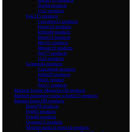
Mickey
16 products
Nor
84 products
Urs
2 products
Fete
315 products
Curcubeu
15 products
Floare
16 products
Ieftini
40 products
Mari
114 products
Mici
31 products
Minnie
19 products
Nor
77 products
Urs
3 products
Gemeni
44 products
Curcubeu
6 products
Ieftini
20 products
Mari
1 product
Nor
17 products
Marturii Iconite Magnetice
30 products
Marturii magnetice nunta si botez
23 products
Meniuri botez
188 products
Baieti
78 products
Fete
83 products
Foto
68 products
Gemeni
13 products
Meniuri nunta si botez
14 products