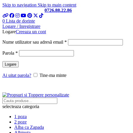
Skip to navigation
Skip to main content
Telefon si Whatsapp
0726.88.22.86
0
Lista de dorinte
Logare / Inregistrare
Logare
Creeaza un cont
Obligatoriu
Nume utilizator sau adresă email
*
Obligatoriu
Parola
*
Logare
Ai uitat parola?
Tine-ma minte
selecteaza categoria
1 poza
2 poze
Alba ca Zapada
Albinuta