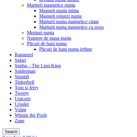
Marturii magnetice nunta
Magneti nunta inima
Magneti rotunzi nunta
Marturii nunta magnetice citate
Marturii nunta magnetice cu poza
Meniuri nunta
Numere de masa nunta
Plicuri de bani nunta
Plicuri de bani nunta ieftine
Rapunzel
Safari
Simba – The Lion King
Spiderman
Strumfi
Tinkerbell
Tom si Jerry
Tweety
Unicorn
Ursulet
Vulpe
Winnie the Pooh
Zane
Search