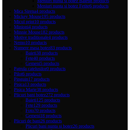
Meniuri nunta si botez Baieti
8 products
Meniuri nunta si botez Fetite
6 products
Mica Sirena
4 products
Mickey Mouse
195 products
Micul print
10 products
Minioni
4 products
Minnie Mouse
182 products
Motive traditionale
4 products
Nemo
10 products
Numere masa botez
83 products
Baieti
38 products
Fete
40 products
Gemeni
5 products
Patrula catelusilor
0 products
Pilot
6 products
Pinguin
17 products
Pisica
13 products
Pisica Marie
38 products
Plicuri bani botez
272 products
Baieti
125 products
Fete
129 products
Foto
70 products
Gemeni
18 products
Plicuri de bani
26 products
Plicuri bani nunta si botez
26 products