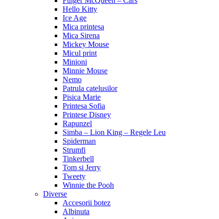
Fulger McQueen – Cars
Hello Kitty
Ice Age
Mica printesa
Mica Sirena
Mickey Mouse
Micul print
Minioni
Minnie Mouse
Nemo
Patrula catelusilor
Pisica Marie
Printesa Sofia
Printese Disney
Rapunzel
Simba – Lion King – Regele Leu
Spiderman
Strumfi
Tinkerbell
Tom si Jerry
Tweety
Winnie the Pooh
Diverse
Accesorii botez
Albinuta