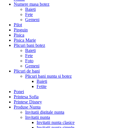
Numere masa botez
Baieti
Fete
Gemeni
Pilot
Pinguin
Pisica
Pisica Marie
Plicuri bani botez
Baieti
Fete
Foto
Gemeni
Plicuri de bani
Plicuri bani nunta si botez
Baieti
Fetite
Ponei
Printesa Sofia
Printese Disney
Produse Nunta
Invitatii digitale nunta
Invitatii nunta
Invitatii nunta clasice
Invitatii nunta simple