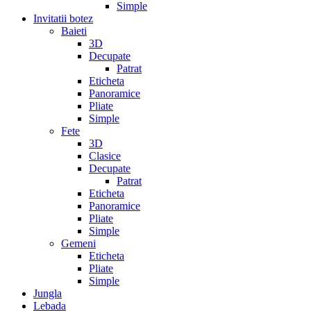
Simple
Invitatii botez
Baieti
3D
Decupate
Patrat
Eticheta
Panoramice
Pliate
Simple
Fete
3D
Clasice
Decupate
Patrat
Eticheta
Panoramice
Pliate
Simple
Gemeni
Eticheta
Pliate
Simple
Jungla
Lebada