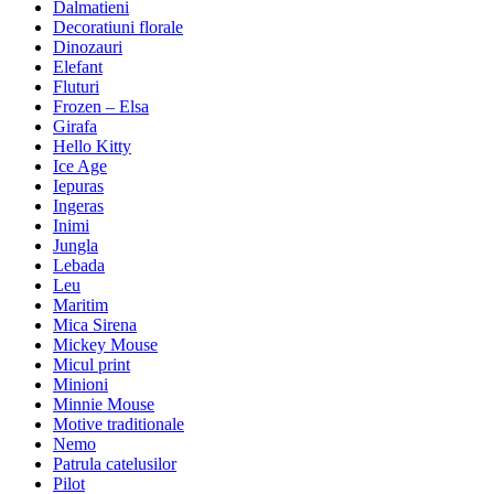
Dalmatieni
Decoratiuni florale
Dinozauri
Elefant
Fluturi
Frozen – Elsa
Girafa
Hello Kitty
Ice Age
Iepuras
Ingeras
Inimi
Jungla
Lebada
Leu
Maritim
Mica Sirena
Mickey Mouse
Micul print
Minioni
Minnie Mouse
Motive traditionale
Nemo
Patrula catelusilor
Pilot