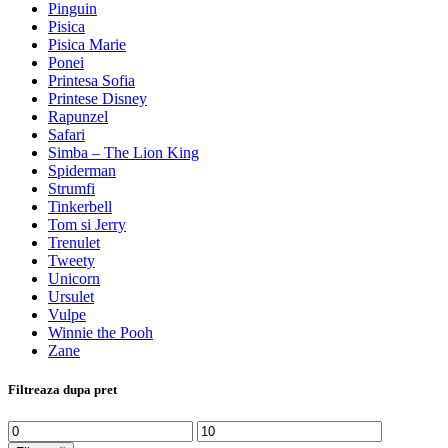
Pinguin
Pisica
Pisica Marie
Ponei
Printesa Sofia
Printese Disney
Rapunzel
Safari
Simba – The Lion King
Spiderman
Strumfi
Tinkerbell
Tom si Jerry
Trenulet
Tweety
Unicorn
Ursulet
Vulpe
Winnie the Pooh
Zane
Filtreaza dupa pret
Preț
Preț
minim
maxim