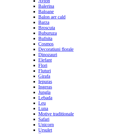
Avion
Balerina
Baloane
Balon aer cald
Barza
Broscuta
Buburuza
Bufnita
Cosmos
Decoratiuni florale
Dinozauri
Elefant
Flori
Fluturi
Girafa
Iepuras
Ingeras
Jungla
Lebada
Leu
Luna
Motive traditionale
Safari
Unicorn
Ursulet