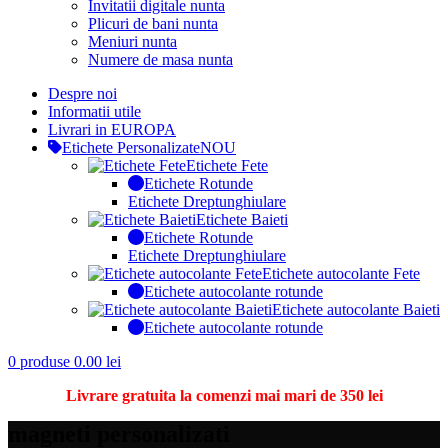
Invitatii digitale nunta
Plicuri de bani nunta
Meniuri nunta
Numere de masa nunta
Despre noi
Informatii utile
Livrari in EUROPA
Etichete Personalizate
NOU
Etichete Fete
Etichete Rotunde
Etichete Dreptunghiulare
Etichete Baieti
Etichete Rotunde
Etichete Dreptunghiulare
Etichete autocolante Fete
Etichete autocolante rotunde
Etichete autocolante Baieti
Etichete autocolante rotunde
0
produse
0.00
lei
Livrare gratuita la comenzi mai mari de 350 lei
magneti personalizati