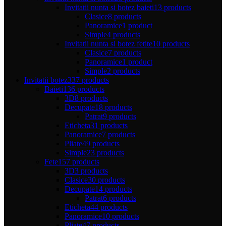
Invitatii nunta si botez baieti
13 products
Clasice
8 products
Panoramice
1 product
Simple
4 products
Invitatii nunta si botez fetite
10 products
Clasice
7 products
Panoramice
1 product
Simple
2 products
Invitatii botez
337 products
Baieti
136 products
3D
8 products
Decupate
18 products
Patrat
9 products
Eticheta
31 products
Panoramice
7 products
Pliate
49 products
Simple
23 products
Fete
157 products
3D
3 products
Clasice
30 products
Decupate
14 products
Patrat
6 products
Eticheta
44 products
Panoramice
10 products
Pliate
47 products