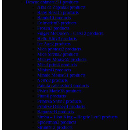
Desene animate
251 products
Alba ca Zapada
3 products
Baby Boss
15 products
Bambi
10 products
Dalmatieni
3 products
Frozen
2 products
Fulger McQueen – Cars
12 products
Hello Kitty
3 products
Ice Age
2 products
Mica printesa
2 products
Mica Sirena
2 products
Mickey Mouse
55 products
Micul print
4 products
Minioni
3 products
Minnie Mouse
51 products
Nemo
2 products
Patrula catelusilor
3 products
Pisica Marie
18 products
Pluto
0 products
Printesa Sofia
7 products
Printese Disney
4 products
Rapunzel
3 products
Simba – Lion King – Regele Leu
9 products
Spiderman
2 products
Strumfi
12 products