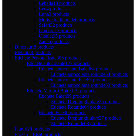
Lebada
18 products
Leu
4 products
Luna
3 products
Motive traditionale
6 products
Safari
32 products
Unicorn
13 products
Ursulet
95 products
Zane
6 products
Dinozauri
8 products
Elefant
28 products
Etichete Personalizate
306 products
Etichete autocolante
127 products
Etichete autocolante Baieti
64 products
Etichete autocolante rotunde
64 products
Etichete autocolante Fete
63 products
Etichete autocolante rotunde
63 products
Etichete Marturii Botez
179 products
Etichete Baieti
89 products
Etichete Dreptunghiulare
25 products
Etichete Rotunde
64 products
Etichete Fete
90 products
Etichete Dreptunghiulare
27 products
Etichete Rotunde
63 products
Fluturi
24 products
Frozen – Elsa
6 products