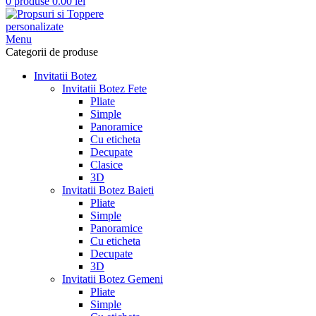
0
produse
0.00
lei
Menu
Categorii de produse
Invitatii Botez
Invitatii Botez Fete
Pliate
Simple
Panoramice
Cu eticheta
Decupate
Clasice
3D
Invitatii Botez Baieti
Pliate
Simple
Panoramice
Cu eticheta
Decupate
3D
Invitatii Botez Gemeni
Pliate
Simple