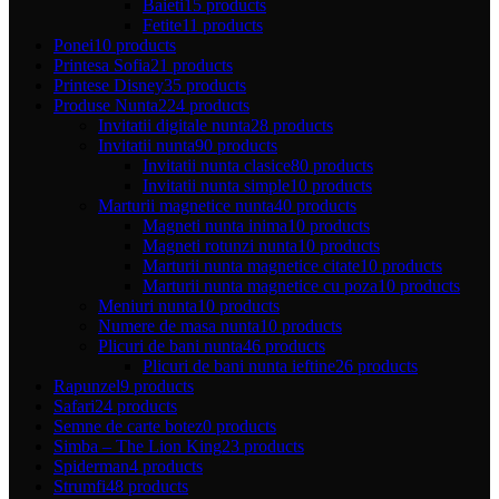
Baieti
15 products
Fetite
11 products
Ponei
10 products
Printesa Sofia
21 products
Printese Disney
35 products
Produse Nunta
224 products
Invitatii digitale nunta
28 products
Invitatii nunta
90 products
Invitatii nunta clasice
80 products
Invitatii nunta simple
10 products
Marturii magnetice nunta
40 products
Magneti nunta inima
10 products
Magneti rotunzi nunta
10 products
Marturii nunta magnetice citate
10 products
Marturii nunta magnetice cu poza
10 products
Meniuri nunta
10 products
Numere de masa nunta
10 products
Plicuri de bani nunta
46 products
Plicuri de bani nunta ieftine
26 products
Rapunzel
9 products
Safari
24 products
Semne de carte botez
0 products
Simba – The Lion King
23 products
Spiderman
4 products
Strumfi
48 products