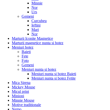
Minnie
Nor
Urs
Gemeni
Curcubeu
Ieftini
Mari
Nor
Marturii Iconite Magnetice
Marturii magnetice nunta si botez
Meniuri botez
Baieti
Fete
Foto
Gemeni
Meniuri nunta si botez
Meniuri nunta si botez Baieti
Meniuri nunta si botez Fetite
Mica Sirena
Mickey Mouse
Micul print
Minioni
Minnie Mouse
Motive traditionale
Nemo