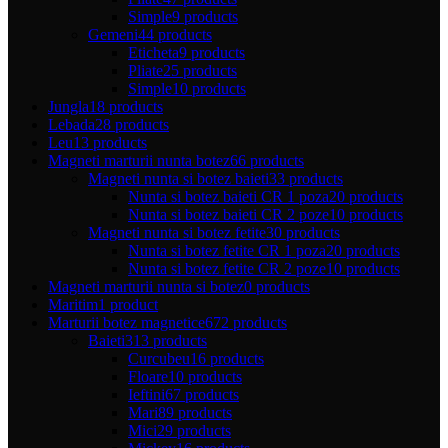
Simple
9 products
Gemeni
44 products
Eticheta
9 products
Pliate
25 products
Simple
10 products
Jungla
18 products
Lebada
28 products
Leu
13 products
Magneti marturii nunta botez
66 products
Magneti nunta si botez baieti
33 products
Nunta si botez baieti CR 1 poza
20 products
Nunta si botez baieti CR 2 poze
10 products
Magneti nunta si botez fetite
30 products
Nunta si botez fetite CR 1 poza
20 products
Nunta si botez fetite CR 2 poze
10 products
Magneti marturii nunta si botez
0 products
Maritim
1 product
Marturii botez magnetice
672 products
Baieti
313 products
Curcubeu
16 products
Floare
10 products
Ieftini
67 products
Mari
89 products
Mici
29 products