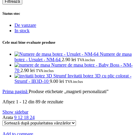
Filtrează
Status stoc
De vanzare
In stock
Cele mai bine evaluate produse
Numere de masa
botez - Ursulet - NM-64
2.90
lei
TVA inclus
Numere de masa botez - Baby Boss - NM-
70
2.90
lei
TVA inclus
Invitatii botez 3D cu plic colorat -
Strumf - IB3D-10
9.00
lei
TVA inclus
Prima pagină
Produse etichetate „magneti personalizati”
Sortat
Afișez 1 - 12 din 89 de rezultate
după
Show sidebar
popularitate
Arata
9
12
18
24
Add to compare