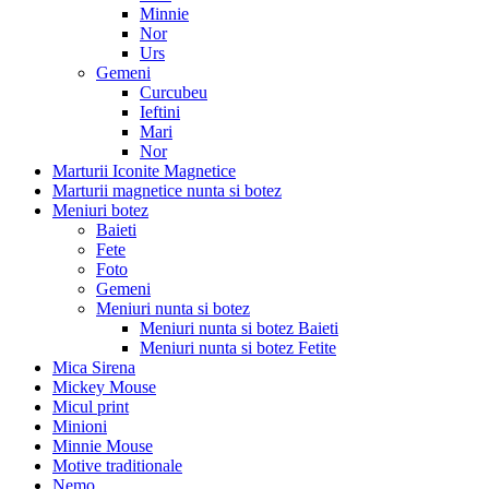
Minnie
Nor
Urs
Gemeni
Curcubeu
Ieftini
Mari
Nor
Marturii Iconite Magnetice
Marturii magnetice nunta si botez
Meniuri botez
Baieti
Fete
Foto
Gemeni
Meniuri nunta si botez
Meniuri nunta si botez Baieti
Meniuri nunta si botez Fetite
Mica Sirena
Mickey Mouse
Micul print
Minioni
Minnie Mouse
Motive traditionale
Nemo