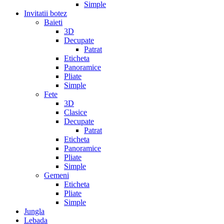
Simple
Invitatii botez
Baieti
3D
Decupate
Patrat
Eticheta
Panoramice
Pliate
Simple
Fete
3D
Clasice
Decupate
Patrat
Eticheta
Panoramice
Pliate
Simple
Gemeni
Eticheta
Pliate
Simple
Jungla
Lebada