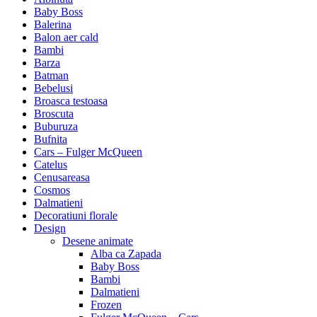
Baby Boss
Balerina
Balon aer cald
Bambi
Barza
Batman
Bebelusi
Broasca testoasa
Broscuta
Buburuza
Bufnita
Cars – Fulger McQueen
Catelus
Cenusareasa
Cosmos
Dalmatieni
Decoratiuni florale
Design
Desene animate
Alba ca Zapada
Baby Boss
Bambi
Dalmatieni
Frozen