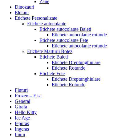
Zane
Dinozauri
Elefant
Etichete Personalizate
Etichete autocolante
Etichete autocolante Baieti
Etichete autocolante rotunde
Etichete autocolante Fete
Etichete autocolante rotunde
Etichete Marturii Botez
Etichete Baieti
Etichete Dreptunghiulare
Etichete Rotunde
Etichete Fete
Etichete Dreptunghiulare
Etichete Rotunde
Fluturi
Frozen – Elsa
General
Girafa
Hello Kitty
Ice Age
Iepuras
Ingeras
Inimi