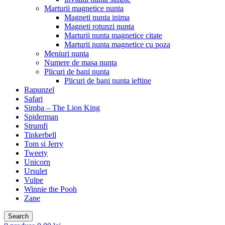
Marturii magnetice nunta
Magneti nunta inima
Magneti rotunzi nunta
Marturii nunta magnetice citate
Marturii nunta magnetice cu poza
Meniuri nunta
Numere de masa nunta
Plicuri de bani nunta
Plicuri de bani nunta ieftine
Rapunzel
Safari
Simba – The Lion King
Spiderman
Strumfi
Tinkerbell
Tom si Jerry
Tweety
Unicorn
Ursulet
Vulpe
Winnie the Pooh
Zane
Search