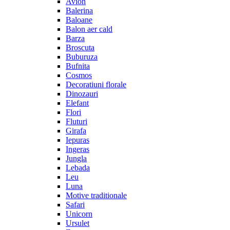
Avion
Balerina
Baloane
Balon aer cald
Barza
Broscuta
Buburuza
Bufnita
Cosmos
Decoratiuni florale
Dinozauri
Elefant
Flori
Fluturi
Girafa
Iepuras
Ingeras
Jungla
Lebada
Leu
Luna
Motive traditionale
Safari
Unicorn
Ursulet