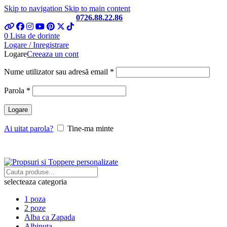
Skip to navigation
Skip to main content
Telefon si Whatsapp
0726.88.22.86
0
Lista de dorinte
Logare / Inregistrare
Logare
Creeaza un cont
Obligatoriu
Nume utilizator sau adresă email
*
Obligatoriu
Parola
*
Logare
Ai uitat parola?
Tine-ma minte
selecteaza categoria
1 poza
2 poze
Alba ca Zapada
Albinuta