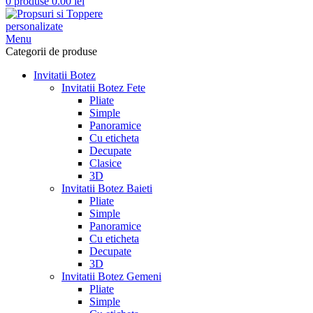
0
produse
0.00
lei
Menu
Categorii de produse
Invitatii Botez
Invitatii Botez Fete
Pliate
Simple
Panoramice
Cu eticheta
Decupate
Clasice
3D
Invitatii Botez Baieti
Pliate
Simple
Panoramice
Cu eticheta
Decupate
3D
Invitatii Botez Gemeni
Pliate
Simple