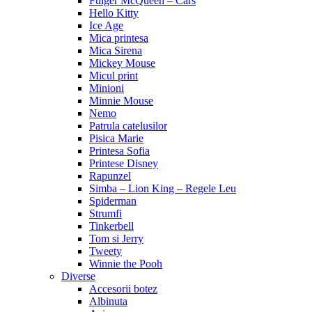
Fulger McQueen – Cars
Hello Kitty
Ice Age
Mica printesa
Mica Sirena
Mickey Mouse
Micul print
Minioni
Minnie Mouse
Nemo
Patrula catelusilor
Pisica Marie
Printesa Sofia
Printese Disney
Rapunzel
Simba – Lion King – Regele Leu
Spiderman
Strumfi
Tinkerbell
Tom si Jerry
Tweety
Winnie the Pooh
Diverse
Accesorii botez
Albinuta