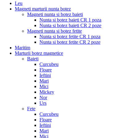
Leu
Magneti marturii nunta botez
Magneti nunta si botez baieti
Nunta si botez baieti CR 1 poza
Nunta si botez baieti CR 2 poze
Magneti nunta si botez fetite
Nunta si botez fetite CR 1 poza
Nunta si botez fetite CR 2 poze
Maritim
Marturii botez magnetice
Baieti
Curcubeu
Floare
Ieftini
Mari
Mici
Mickey
Nor
Urs
Fete
Curcubeu
Floare
Ieftini
Mari
Mici