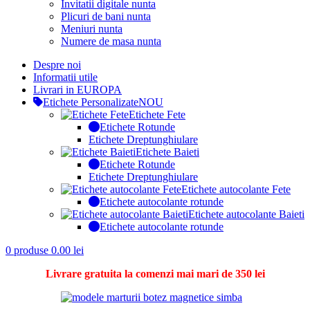
Invitatii digitale nunta
Plicuri de bani nunta
Meniuri nunta
Numere de masa nunta
Despre noi
Informatii utile
Livrari in EUROPA
Etichete Personalizate
NOU
Etichete Fete
Etichete Rotunde
Etichete Dreptunghiulare
Etichete Baieti
Etichete Rotunde
Etichete Dreptunghiulare
Etichete autocolante Fete
Etichete autocolante rotunde
Etichete autocolante Baieti
Etichete autocolante rotunde
0
produse
0.00
lei
Livrare gratuita la comenzi mai mari de 350 lei