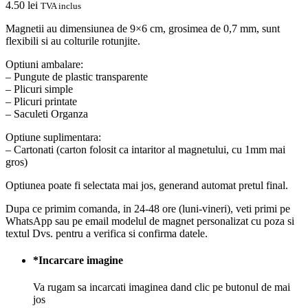
4.50
lei
TVA inclus
Magnetii au dimensiunea de 9×6 cm, grosimea de 0,7 mm, sunt
flexibili si au colturile rotunjite.
Optiuni ambalare:
– Pungute de plastic transparente
– Plicuri simple
– Plicuri printate
– Saculeti Organza
Optiune suplimentara:
– Cartonati (carton folosit ca intaritor al magnetului, cu 1mm mai
gros)
Optiunea poate fi selectata mai jos, generand automat pretul final.
Dupa ce primim comanda, in 24-48 ore (luni-vineri), veti primi pe
WhatsApp sau pe email modelul de magnet personalizat cu poza si
textul Dvs. pentru a verifica si confirma datele.
*
Incarcare imagine
Va rugam sa incarcati imaginea dand clic pe butonul de mai
jos