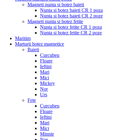
Magneti nunta si botez baieti
Nunta si botez baieti CR 1 poza
Nunta si botez baieti CR 2 poze
Magneti nunta si botez fetite
Nunta si botez fetite CR 1 poza
Nunta si botez fetite CR 2 poze
Maritim
Marturii botez magnetice
Baieti
Curcubeu
Floare
Ieftini
Mari
Mici
Mickey
Nor
Urs
Fete
Curcubeu
Floare
Ieftini
Mari
Mici
Minnie
Nor