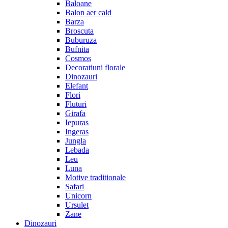
Baloane
Balon aer cald
Barza
Broscuta
Buburuza
Bufnita
Cosmos
Decoratiuni florale
Dinozauri
Elefant
Flori
Fluturi
Girafa
Iepuras
Ingeras
Jungla
Lebada
Leu
Luna
Motive traditionale
Safari
Unicorn
Ursulet
Zane
Dinozauri