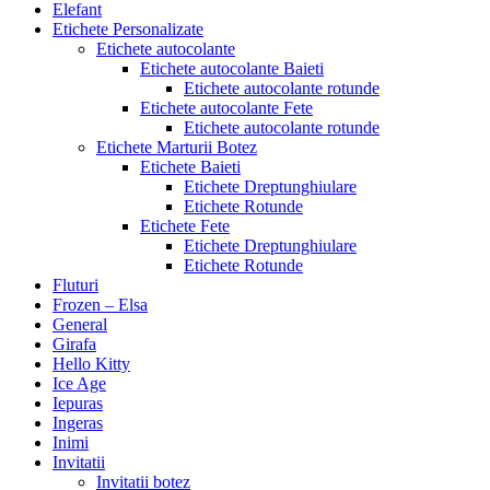
Elefant
Etichete Personalizate
Etichete autocolante
Etichete autocolante Baieti
Etichete autocolante rotunde
Etichete autocolante Fete
Etichete autocolante rotunde
Etichete Marturii Botez
Etichete Baieti
Etichete Dreptunghiulare
Etichete Rotunde
Etichete Fete
Etichete Dreptunghiulare
Etichete Rotunde
Fluturi
Frozen – Elsa
General
Girafa
Hello Kitty
Ice Age
Iepuras
Ingeras
Inimi
Invitatii
Invitatii botez