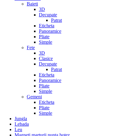
Baieti
3D
Decupate
Patrat
Eticheta
Panoramice
Pliate
Simple
Fete
3D
Clasice
Decupate
Patrat
Eticheta
Panoramice
Pliate
Simple
Gemeni
Eticheta
Pliate
Simple
Jungla
Lebada
Leu
Magneti marturii nunta botez