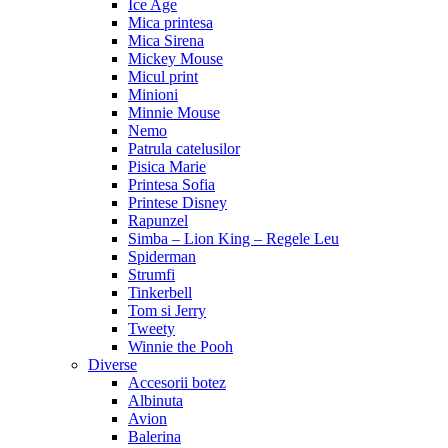
Ice Age
Mica printesa
Mica Sirena
Mickey Mouse
Micul print
Minioni
Minnie Mouse
Nemo
Patrula catelusilor
Pisica Marie
Printesa Sofia
Printese Disney
Rapunzel
Simba – Lion King – Regele Leu
Spiderman
Strumfi
Tinkerbell
Tom si Jerry
Tweety
Winnie the Pooh
Diverse
Accesorii botez
Albinuta
Avion
Balerina