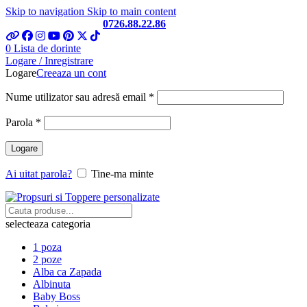
Skip to navigation
Skip to main content
Telefon si Whatsapp
0726.88.22.86
0
Lista de dorinte
Logare / Inregistrare
Logare
Creeaza un cont
Obligatoriu
Nume utilizator sau adresă email
*
Obligatoriu
Parola
*
Logare
Ai uitat parola?
Tine-ma minte
selecteaza categoria
1 poza
2 poze
Alba ca Zapada
Albinuta
Baby Boss