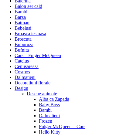
Balerina
Balon aer cald
Bambi
Barza
Batman
Bebelusi
Broasca testoasa
Broscuta
Buburuza
Bufnita
Cars – Fulger McQueen
Catelus
Cenusareasa
Cosmos
Dalmatieni
Decoratiuni florale
Design
Desene animate
Alba ca Zapada
Baby Boss
Bambi
Dalmatieni
Frozen
Fulger McQueen – Cars
Hello Kitty