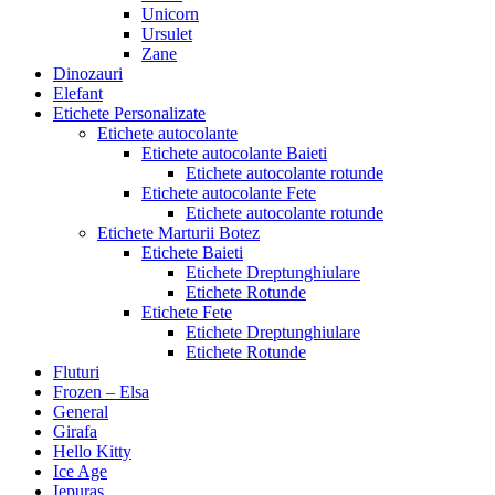
Unicorn
Ursulet
Zane
Dinozauri
Elefant
Etichete Personalizate
Etichete autocolante
Etichete autocolante Baieti
Etichete autocolante rotunde
Etichete autocolante Fete
Etichete autocolante rotunde
Etichete Marturii Botez
Etichete Baieti
Etichete Dreptunghiulare
Etichete Rotunde
Etichete Fete
Etichete Dreptunghiulare
Etichete Rotunde
Fluturi
Frozen – Elsa
General
Girafa
Hello Kitty
Ice Age
Iepuras