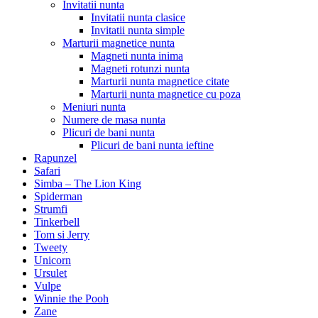
Invitatii nunta
Invitatii nunta clasice
Invitatii nunta simple
Marturii magnetice nunta
Magneti nunta inima
Magneti rotunzi nunta
Marturii nunta magnetice citate
Marturii nunta magnetice cu poza
Meniuri nunta
Numere de masa nunta
Plicuri de bani nunta
Plicuri de bani nunta ieftine
Rapunzel
Safari
Simba – The Lion King
Spiderman
Strumfi
Tinkerbell
Tom si Jerry
Tweety
Unicorn
Ursulet
Vulpe
Winnie the Pooh
Zane