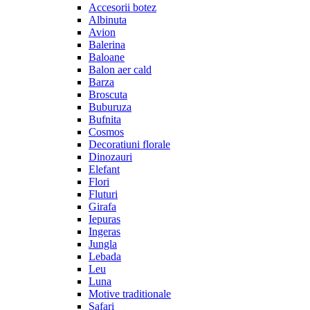
Accesorii botez
Albinuta
Avion
Balerina
Baloane
Balon aer cald
Barza
Broscuta
Buburuza
Bufnita
Cosmos
Decoratiuni florale
Dinozauri
Elefant
Flori
Fluturi
Girafa
Iepuras
Ingeras
Jungla
Lebada
Leu
Luna
Motive traditionale
Safari