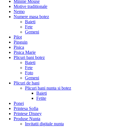
Minnie Mouse
Motive traditionale
Nemo
Numere masa botez
Baieti
Fete
Gemeni
Pilot
Pinguin
Pisica
Pisica Marie
Plicuri bani botez
Baieti
Fete
Foto
Gemeni
Plicuri de bani
Plicuri bani nunta si botez
Baieti
Fetite
Ponei
Printesa Sofia
Printese Disney
Produse Nunta
Invitatii digitale nunta