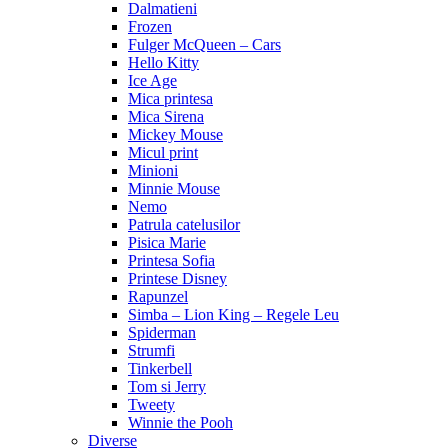
Dalmatieni
Frozen
Fulger McQueen – Cars
Hello Kitty
Ice Age
Mica printesa
Mica Sirena
Mickey Mouse
Micul print
Minioni
Minnie Mouse
Nemo
Patrula catelusilor
Pisica Marie
Printesa Sofia
Printese Disney
Rapunzel
Simba – Lion King – Regele Leu
Spiderman
Strumfi
Tinkerbell
Tom si Jerry
Tweety
Winnie the Pooh
Diverse