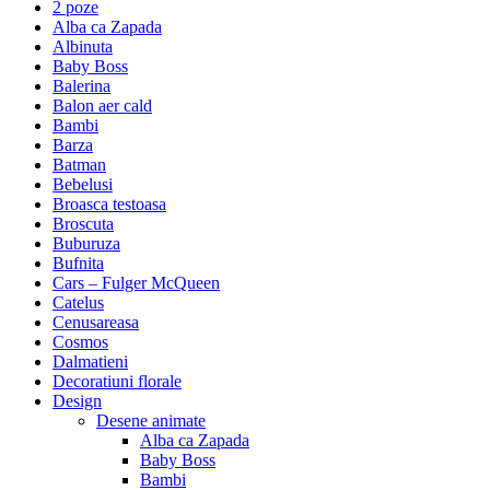
2 poze
Alba ca Zapada
Albinuta
Baby Boss
Balerina
Balon aer cald
Bambi
Barza
Batman
Bebelusi
Broasca testoasa
Broscuta
Buburuza
Bufnita
Cars – Fulger McQueen
Catelus
Cenusareasa
Cosmos
Dalmatieni
Decoratiuni florale
Design
Desene animate
Alba ca Zapada
Baby Boss
Bambi