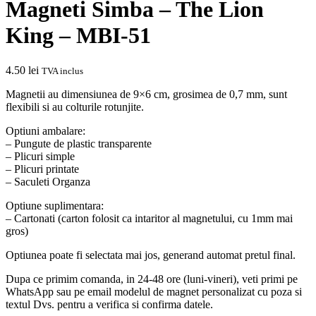
Magneti Simba – The Lion
King – MBI-51
4.50
lei
TVA inclus
Magnetii au dimensiunea de 9×6 cm, grosimea de 0,7 mm, sunt
flexibili si au colturile rotunjite.
Optiuni ambalare:
– Pungute de plastic transparente
– Plicuri simple
– Plicuri printate
– Saculeti Organza
Optiune suplimentara:
– Cartonati (carton folosit ca intaritor al magnetului, cu 1mm mai
gros)
Optiunea poate fi selectata mai jos, generand automat pretul final.
Dupa ce primim comanda, in 24-48 ore (luni-vineri), veti primi pe
WhatsApp sau pe email modelul de magnet personalizat cu poza si
textul Dvs. pentru a verifica si confirma datele.