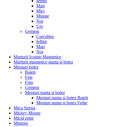
Ieftini
Mari
Mici
Minnie
Nor
Urs
Gemeni
Curcubeu
Ieftini
Mari
Nor
Marturii Iconite Magnetice
Marturii magnetice nunta si botez
Meniuri botez
Baieti
Fete
Foto
Gemeni
Meniuri nunta si botez
Meniuri nunta si botez Baieti
Meniuri nunta si botez Fetite
Mica Sirena
Mickey Mouse
Micul print
Minioni