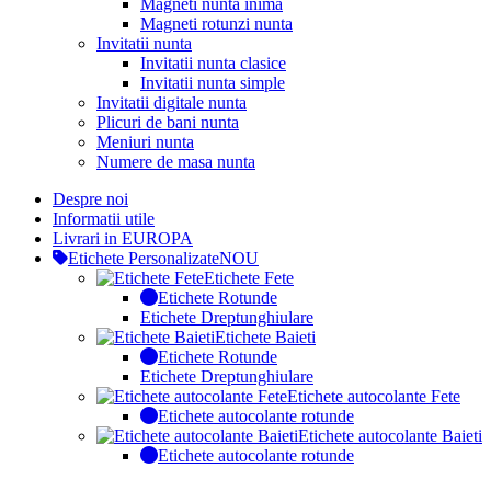
Magneti nunta inima
Magneti rotunzi nunta
Invitatii nunta
Invitatii nunta clasice
Invitatii nunta simple
Invitatii digitale nunta
Plicuri de bani nunta
Meniuri nunta
Numere de masa nunta
Despre noi
Informatii utile
Livrari in EUROPA
Etichete Personalizate
NOU
Etichete Fete
Etichete Rotunde
Etichete Dreptunghiulare
Etichete Baieti
Etichete Rotunde
Etichete Dreptunghiulare
Etichete autocolante Fete
Etichete autocolante rotunde
Etichete autocolante Baieti
Etichete autocolante rotunde