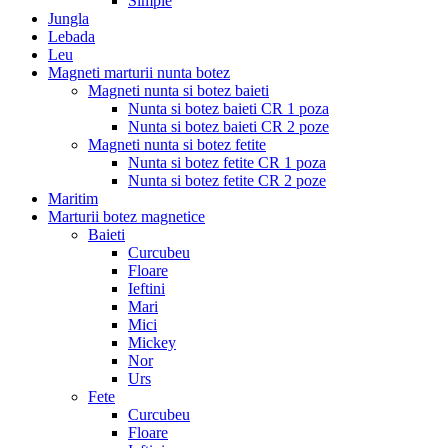
Simple
Jungla
Lebada
Leu
Magneti marturii nunta botez
Magneti nunta si botez baieti
Nunta si botez baieti CR 1 poza
Nunta si botez baieti CR 2 poze
Magneti nunta si botez fetite
Nunta si botez fetite CR 1 poza
Nunta si botez fetite CR 2 poze
Maritim
Marturii botez magnetice
Baieti
Curcubeu
Floare
Ieftini
Mari
Mici
Mickey
Nor
Urs
Fete
Curcubeu
Floare