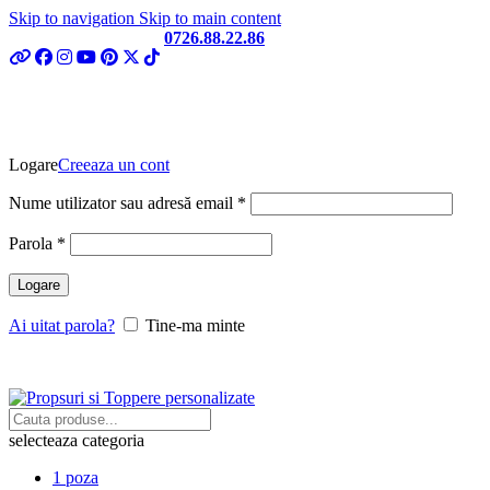
Skip to navigation
Skip to main content
Telefon si Whatsapp
0726.88.22.86
LOGARE / INREGISTRARE
Logare
Creeaza un cont
Obligatoriu
Nume utilizator sau adresă email
*
Obligatoriu
Parola
*
Logare
Ai uitat parola?
Tine-ma minte
selecteaza categoria
1 poza