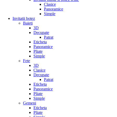
Clasice
Panoramice
Simple
Invitatii botez
Baieti
3D
Decupate
Patrat
Eticheta
Panoramice
Pliate
Simple
Fete
3D
Clasice
Decupate
Patrat
Eticheta
Panoramice
Pliate
Simple
Gemeni
Eticheta
Pliate