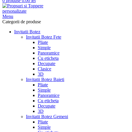
0
produse
0.00
lei
Menu
Categorii de produse
Invitatii Botez
Invitatii Botez Fete
Pliate
Simple
Panoramice
Cu eticheta
Decupate
Clasice
3D
Invitatii Botez Baieti
Pliate
Simple
Panoramice
Cu eticheta
Decupate
3D
Invitatii Botez Gemeni
Pliate
Simple