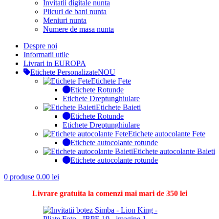
Invitatii digitale nunta
Plicuri de bani nunta
Meniuri nunta
Numere de masa nunta
Despre noi
Informatii utile
Livrari in EUROPA
Etichete Personalizate
NOU
Etichete Fete
Etichete Rotunde
Etichete Dreptunghiulare
Etichete Baieti
Etichete Rotunde
Etichete Dreptunghiulare
Etichete autocolante Fete
Etichete autocolante rotunde
Etichete autocolante Baieti
Etichete autocolante rotunde
0
produse
0.00
lei
Livrare gratuita la comenzi mai mari de 350 lei