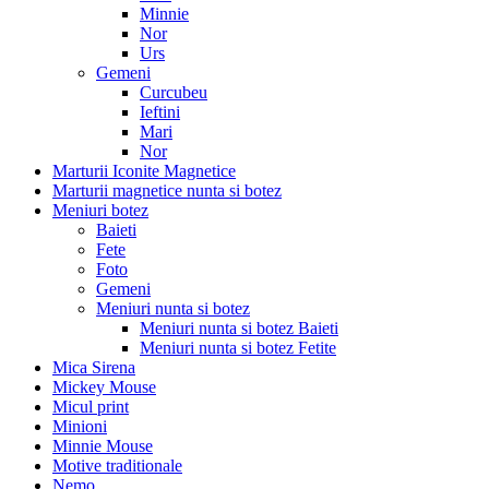
Minnie
Nor
Urs
Gemeni
Curcubeu
Ieftini
Mari
Nor
Marturii Iconite Magnetice
Marturii magnetice nunta si botez
Meniuri botez
Baieti
Fete
Foto
Gemeni
Meniuri nunta si botez
Meniuri nunta si botez Baieti
Meniuri nunta si botez Fetite
Mica Sirena
Mickey Mouse
Micul print
Minioni
Minnie Mouse
Motive traditionale
Nemo