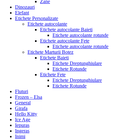
Zane
Dinozauri
Elefant
Etichete Personalizate
Etichete autocolante
Etichete autocolante Baieti
Etichete autocolante rotunde
Etichete autocolante Fete
Etichete autocolante rotunde
Etichete Marturii Botez
Etichete Baieti
Etichete Dreptunghiulare
Etichete Rotunde
Etichete Fete
Etichete Dreptunghiulare
Etichete Rotunde
Fluturi
Frozen – Elsa
General
Girafa
Hello Kitty
Ice Age
Iepuras
Ingeras
Inimi