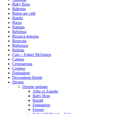
Baby Boss
Balerina
Balon aer cald
Bambi
Barza
Batman
Bebelusi
Broasca testoasa
Broscuta
Buburuza
Bufnita
Cars – Fulger McQueen
Catelus
Cenusareasa
Cosmos
Dalmatieni
Decoratiuni florale
Design
Desene animate
Alba ca Zapada
Baby Boss
Bambi
Dalmatieni
Frozen