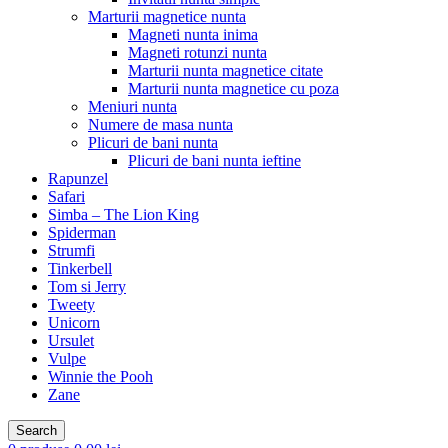
Marturii magnetice nunta
Magneti nunta inima
Magneti rotunzi nunta
Marturii nunta magnetice citate
Marturii nunta magnetice cu poza
Meniuri nunta
Numere de masa nunta
Plicuri de bani nunta
Plicuri de bani nunta ieftine
Rapunzel
Safari
Simba – The Lion King
Spiderman
Strumfi
Tinkerbell
Tom si Jerry
Tweety
Unicorn
Ursulet
Vulpe
Winnie the Pooh
Zane
Search