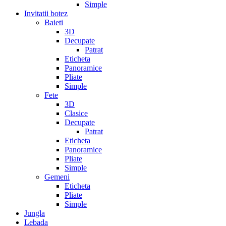
Simple
Invitatii botez
Baieti
3D
Decupate
Patrat
Eticheta
Panoramice
Pliate
Simple
Fete
3D
Clasice
Decupate
Patrat
Eticheta
Panoramice
Pliate
Simple
Gemeni
Eticheta
Pliate
Simple
Jungla
Lebada