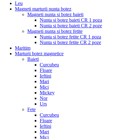
Leu
Magneti marturii nunta botez
Magneti nunta si botez baieti
Nunta si botez baieti CR 1 poza
Nunta si botez baieti CR 2 poze
Magneti nunta si botez fetite
Nunta si botez fetite CR 1 poza
Nunta si botez fetite CR 2 poze
Maritim
Marturii botez magnetice
Baieti
Curcubeu
Floare
Ieftini
Mari
Mici
Mickey
Nor
Urs
Fete
Curcubeu
Floare
Ieftini
Mari
Mici