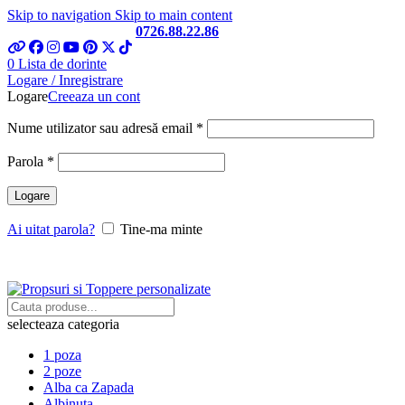
Skip to navigation
Skip to main content
Telefon si Whatsapp
0726.88.22.86
0
Lista de dorinte
Logare / Inregistrare
Logare
Creeaza un cont
Obligatoriu
Nume utilizator sau adresă email
*
Obligatoriu
Parola
*
Logare
Ai uitat parola?
Tine-ma minte
selecteaza categoria
1 poza
2 poze
Alba ca Zapada
Albinuta