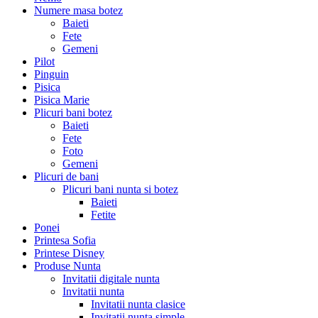
Numere masa botez
Baieti
Fete
Gemeni
Pilot
Pinguin
Pisica
Pisica Marie
Plicuri bani botez
Baieti
Fete
Foto
Gemeni
Plicuri de bani
Plicuri bani nunta si botez
Baieti
Fetite
Ponei
Printesa Sofia
Printese Disney
Produse Nunta
Invitatii digitale nunta
Invitatii nunta
Invitatii nunta clasice
Invitatii nunta simple