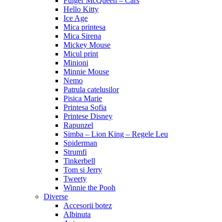
Fulger McQueen – Cars
Hello Kitty
Ice Age
Mica printesa
Mica Sirena
Mickey Mouse
Micul print
Minioni
Minnie Mouse
Nemo
Patrula catelusilor
Pisica Marie
Printesa Sofia
Printese Disney
Rapunzel
Simba – Lion King – Regele Leu
Spiderman
Strumfi
Tinkerbell
Tom si Jerry
Tweety
Winnie the Pooh
Diverse
Accesorii botez
Albinuta