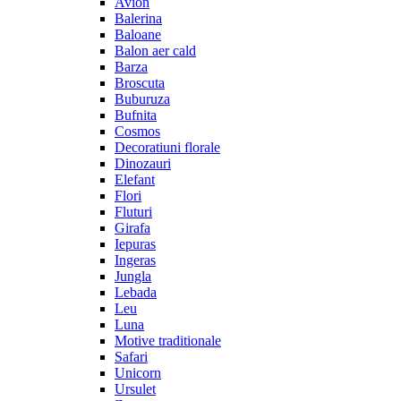
Avion
Balerina
Baloane
Balon aer cald
Barza
Broscuta
Buburuza
Bufnita
Cosmos
Decoratiuni florale
Dinozauri
Elefant
Flori
Fluturi
Girafa
Iepuras
Ingeras
Jungla
Lebada
Leu
Luna
Motive traditionale
Safari
Unicorn
Ursulet