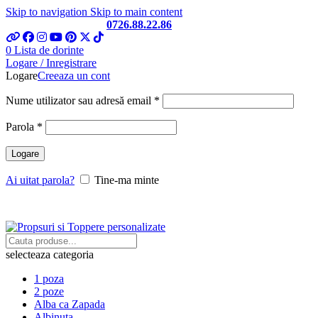
Skip to navigation
Skip to main content
Telefon si Whatsapp
0726.88.22.86
0
Lista de dorinte
Logare / Inregistrare
Logare
Creeaza un cont
Obligatoriu
Nume utilizator sau adresă email
*
Obligatoriu
Parola
*
Logare
Ai uitat parola?
Tine-ma minte
selecteaza categoria
1 poza
2 poze
Alba ca Zapada
Albinuta