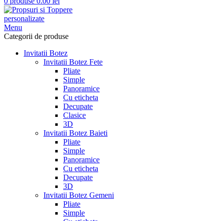
0
produse
0.00
lei
Menu
Categorii de produse
Invitatii Botez
Invitatii Botez Fete
Pliate
Simple
Panoramice
Cu eticheta
Decupate
Clasice
3D
Invitatii Botez Baieti
Pliate
Simple
Panoramice
Cu eticheta
Decupate
3D
Invitatii Botez Gemeni
Pliate
Simple