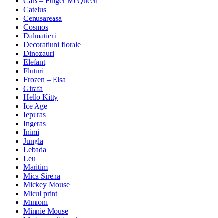
Cars – Fulger McQueen
Catelus
Cenusareasa
Cosmos
Dalmatieni
Decoratiuni florale
Dinozauri
Elefant
Fluturi
Frozen – Elsa
Girafa
Hello Kitty
Ice Age
Iepuras
Ingeras
Inimi
Jungla
Lebada
Leu
Maritim
Mica Sirena
Mickey Mouse
Micul print
Minioni
Minnie Mouse