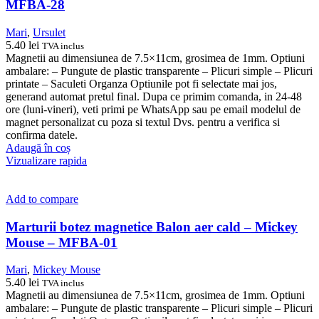
MFBA-28
Mari
,
Ursulet
5.40
lei
TVA inclus
Magnetii au dimensiunea de 7.5×11cm, grosimea de 1mm. Optiuni
ambalare: – Pungute de plastic transparente – Plicuri simple – Plicuri
printate – Saculeti Organza Optiunile pot fi selectate mai jos,
generand automat pretul final. Dupa ce primim comanda, in 24-48
ore (luni-vineri), veti primi pe WhatsApp sau pe email modelul de
magnet personalizat cu poza si textul Dvs. pentru a verifica si
confirma datele.
Adaugă în coș
Vizualizare rapida
Add to compare
Marturii botez magnetice Balon aer cald – Mickey
Mouse – MFBA-01
Mari
,
Mickey Mouse
5.40
lei
TVA inclus
Magnetii au dimensiunea de 7.5×11cm, grosimea de 1mm. Optiuni
ambalare: – Pungute de plastic transparente – Plicuri simple – Plicuri