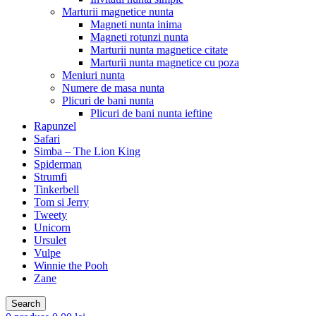
Marturii magnetice nunta
Magneti nunta inima
Magneti rotunzi nunta
Marturii nunta magnetice citate
Marturii nunta magnetice cu poza
Meniuri nunta
Numere de masa nunta
Plicuri de bani nunta
Plicuri de bani nunta ieftine
Rapunzel
Safari
Simba – The Lion King
Spiderman
Strumfi
Tinkerbell
Tom si Jerry
Tweety
Unicorn
Ursulet
Vulpe
Winnie the Pooh
Zane
Search