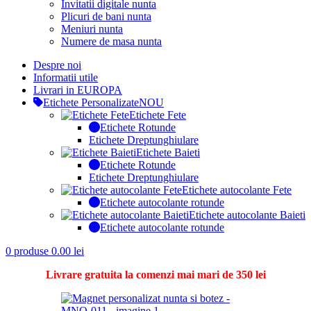
Invitatii digitale nunta
Plicuri de bani nunta
Meniuri nunta
Numere de masa nunta
Despre noi
Informatii utile
Livrari in EUROPA
Etichete Personalizate
NOU
Etichete Fete
Etichete Rotunde
Etichete Dreptunghiulare
Etichete Baieti
Etichete Rotunde
Etichete Dreptunghiulare
Etichete autocolante Fete
Etichete autocolante rotunde
Etichete autocolante Baieti
Etichete autocolante rotunde
0
produse
0.00
lei
Livrare gratuita la comenzi mai mari de 350 lei