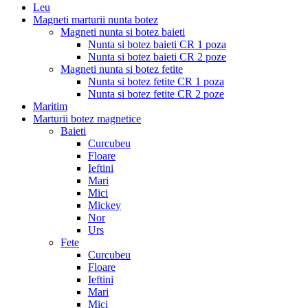
Leu
Magneti marturii nunta botez
Magneti nunta si botez baieti
Nunta si botez baieti CR 1 poza
Nunta si botez baieti CR 2 poze
Magneti nunta si botez fetite
Nunta si botez fetite CR 1 poza
Nunta si botez fetite CR 2 poze
Maritim
Marturii botez magnetice
Baieti
Curcubeu
Floare
Ieftini
Mari
Mici
Mickey
Nor
Urs
Fete
Curcubeu
Floare
Ieftini
Mari
Mici