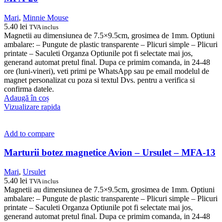
Mari
,
Minnie Mouse
5.40
lei
TVA inclus
Magnetii au dimensiunea de 7.5×9.5cm, grosimea de 1mm. Optiuni
ambalare: – Pungute de plastic transparente – Plicuri simple – Plicuri
printate – Saculeti Organza Optiunile pot fi selectate mai jos,
generand automat pretul final. Dupa ce primim comanda, in 24-48
ore (luni-vineri), veti primi pe WhatsApp sau pe email modelul de
magnet personalizat cu poza si textul Dvs. pentru a verifica si
confirma datele.
Adaugă în coș
Vizualizare rapida
Add to compare
Marturii botez magnetice Avion – Ursulet – MFA-13
Mari
,
Ursulet
5.40
lei
TVA inclus
Magnetii au dimensiunea de 7.5×9.5cm, grosimea de 1mm. Optiuni
ambalare: – Pungute de plastic transparente – Plicuri simple – Plicuri
printate – Saculeti Organza Optiunile pot fi selectate mai jos,
generand automat pretul final. Dupa ce primim comanda, in 24-48