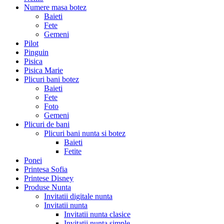
Numere masa botez
Baieti
Fete
Gemeni
Pilot
Pinguin
Pisica
Pisica Marie
Plicuri bani botez
Baieti
Fete
Foto
Gemeni
Plicuri de bani
Plicuri bani nunta si botez
Baieti
Fetite
Ponei
Printesa Sofia
Printese Disney
Produse Nunta
Invitatii digitale nunta
Invitatii nunta
Invitatii nunta clasice
Invitatii nunta simple