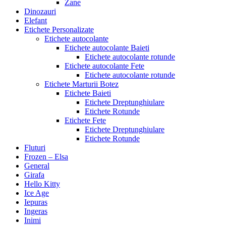
Zane
Dinozauri
Elefant
Etichete Personalizate
Etichete autocolante
Etichete autocolante Baieti
Etichete autocolante rotunde
Etichete autocolante Fete
Etichete autocolante rotunde
Etichete Marturii Botez
Etichete Baieti
Etichete Dreptunghiulare
Etichete Rotunde
Etichete Fete
Etichete Dreptunghiulare
Etichete Rotunde
Fluturi
Frozen – Elsa
General
Girafa
Hello Kitty
Ice Age
Iepuras
Ingeras
Inimi