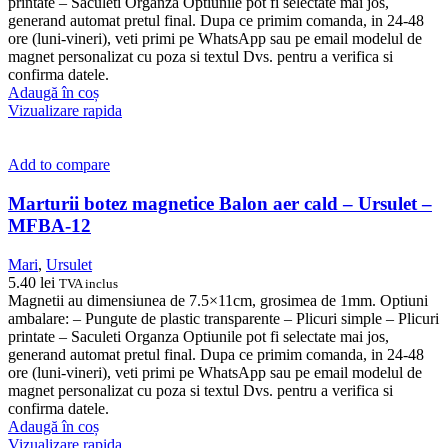
printate – Saculeti Organza Optiunile pot fi selectate mai jos,
generand automat pretul final. Dupa ce primim comanda, in 24-48
ore (luni-vineri), veti primi pe WhatsApp sau pe email modelul de
magnet personalizat cu poza si textul Dvs. pentru a verifica si
confirma datele.
Adaugă în coș
Vizualizare rapida
Add to compare
Marturii botez magnetice Balon aer cald – Ursulet –
MFBA-12
Mari
,
Ursulet
5.40
lei
TVA inclus
Magnetii au dimensiunea de 7.5×11cm, grosimea de 1mm. Optiuni
ambalare: – Pungute de plastic transparente – Plicuri simple – Plicuri
printate – Saculeti Organza Optiunile pot fi selectate mai jos,
generand automat pretul final. Dupa ce primim comanda, in 24-48
ore (luni-vineri), veti primi pe WhatsApp sau pe email modelul de
magnet personalizat cu poza si textul Dvs. pentru a verifica si
confirma datele.
Adaugă în coș
Vizualizare rapida