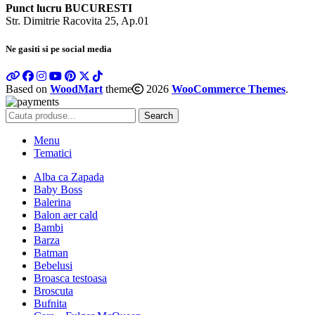
Punct lucru BUCURESTI
Str. Dimitrie Racovita 25, Ap.01
Ne gasiti si pe social media
Based on
WoodMart
theme
2026
WooCommerce Themes
.
Search
Menu
Tematici
Alba ca Zapada
Baby Boss
Balerina
Balon aer cald
Bambi
Barza
Batman
Bebelusi
Broasca testoasa
Broscuta
Bufnita