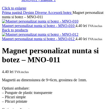
Click to enlarge
Prima pagină
Design
Diverse
Accesorii botez
Magnet personalizat
nunta si botez – MNO-011
Magnet personalizat nunta si botez - MNO-010
4.40
lei
TVA inclus
Back to products
Magnet personalizat nunta si botez - MNO-012
4.40
lei
TVA inclus
Magnet personalizat nunta si
botez – MNO-011
4.40
lei
TVA inclus
Magnetii au dimensiunea de 9×6cm, grosimea de 1mm.
Optiuni ambalare:
– Pungute de plastic transparente
– Plicuri simple
– Plicuri printate