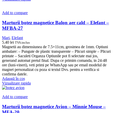
Add to compare
Marturii botez magnetice Balon aer cald – Elefant –
MFBA-27
Mari
,
Elefant
5.40
lei
TVA inclus
Magnetii au dimensiunea de 7.5×11cm, grosimea de 1mm. Optiuni
ambalare: – Pungute de plastic transparente – Plicuri simple – Plicuri
printate – Saculeti Organza Optiunile pot fi selectate mai jos,
generand automat pretul final. Dupa ce primim comanda, in 24-48
ore (luni-vineri), veti primi pe WhatsApp sau pe email modelul de
magnet personalizat cu poza si textul Dvs. pentru a verifica si
confirma datele.
Adaugă în coș
Vizualizare rapida
Add to compare
Marturii botez magnetice Avion – Minnie Mouse –
MFA-20