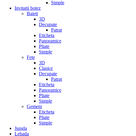
Simple
Invitatii botez
Baieti
3D
Decupate
Patrat
Eticheta
Panoramice
Pliate
Simple
Fete
3D
Clasice
Decupate
Patrat
Eticheta
Panoramice
Pliate
Simple
Gemeni
Eticheta
Pliate
Simple
Jungla
Lebada