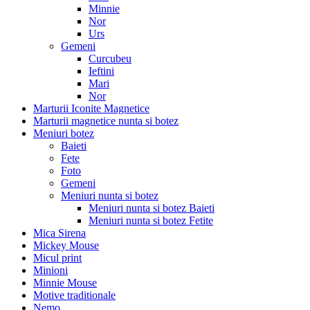
Minnie
Nor
Urs
Gemeni
Curcubeu
Ieftini
Mari
Nor
Marturii Iconite Magnetice
Marturii magnetice nunta si botez
Meniuri botez
Baieti
Fete
Foto
Gemeni
Meniuri nunta si botez
Meniuri nunta si botez Baieti
Meniuri nunta si botez Fetite
Mica Sirena
Mickey Mouse
Micul print
Minioni
Minnie Mouse
Motive traditionale
Nemo