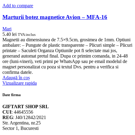
Add to compare
Marturii botez magnetice Avion – MFA-16
Mari
5.40
lei
TVA inclus
Magnetii au dimensiunea de 7.5×9.5cm, grosimea de 1mm. Optiuni
ambalare: – Pungute de plastic transparente – Plicuri simple – Plicuri
printate – Saculeti Organza Optiunile pot fi selectate mai jos,
generand automat pretul final. Dupa ce primim comanda, in 24-48
ore (luni-vineri), veti primi pe WhatsApp sau pe email modelul de
magnet personalizat cu poza si textul Dvs. pentru a verifica si
confirma datele.
Adaugă în coș
Vizualizare rapida
Date firma
GIFTART SHOP SRL
CUI
: 44645556
REG
: J40/12842/2021
Str. Argentina, nr.25
Sector 1, Bucuresti