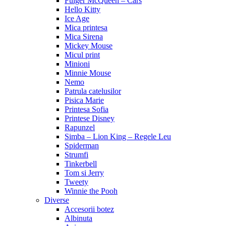
Fulger McQueen – Cars
Hello Kitty
Ice Age
Mica printesa
Mica Sirena
Mickey Mouse
Micul print
Minioni
Minnie Mouse
Nemo
Patrula catelusilor
Pisica Marie
Printesa Sofia
Printese Disney
Rapunzel
Simba – Lion King – Regele Leu
Spiderman
Strumfi
Tinkerbell
Tom si Jerry
Tweety
Winnie the Pooh
Diverse
Accesorii botez
Albinuta