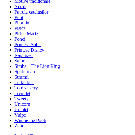
Motive traditionale
Nemo
Patrula catelusilor
Pilot
Pinguin
Pisica
Pisica Marie
Ponei
Printesa Sofia
Printese Disney
Rapunzel
Safari
Simba – The Lion King
Spiderman
Strumfi
Tinkerbell
Tom si Jerry
Trenulet
Tweety
Unicorn
Ursulet
Vulpe
Winnie the Pooh
Zane