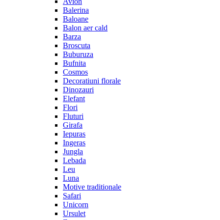
Avion
Balerina
Baloane
Balon aer cald
Barza
Broscuta
Buburuza
Bufnita
Cosmos
Decoratiuni florale
Dinozauri
Elefant
Flori
Fluturi
Girafa
Iepuras
Ingeras
Jungla
Lebada
Leu
Luna
Motive traditionale
Safari
Unicorn
Ursulet