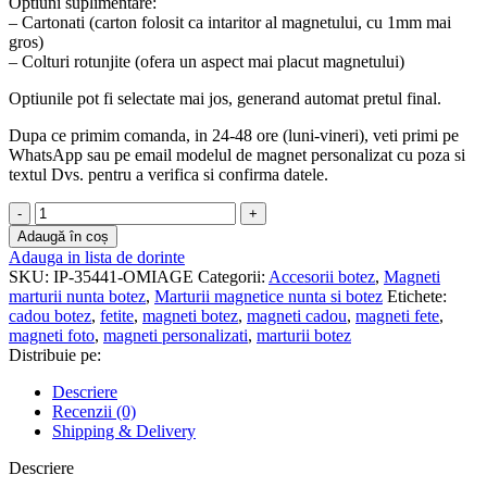
Optiuni suplimentare:
– Cartonati (carton folosit ca intaritor al magnetului, cu 1mm mai
gros)
– Colturi rotunjite (ofera un aspect mai placut magnetului)
Optiunile pot fi selectate mai jos, generand automat pretul final.
Dupa ce primim comanda, in 24-48 ore (luni-vineri), veti primi pe
WhatsApp sau pe email modelul de magnet personalizat cu poza si
textul Dvs. pentru a verifica si confirma datele.
Cantitate
Magnet
Adaugă în coș
personalizat
Adauga in lista de dorinte
nunta
SKU:
IP-35441-OMIAGE
Categorii:
Accesorii botez
,
Magneti
si
marturii nunta botez
,
Marturii magnetice nunta si botez
Etichete:
botez
cadou botez
,
fetite
,
magneti botez
,
magneti cadou
,
magneti fete
,
-
magneti foto
,
magneti personalizati
,
marturii botez
MNO-
Distribuie pe:
011
Descriere
Recenzii (0)
Shipping & Delivery
Descriere