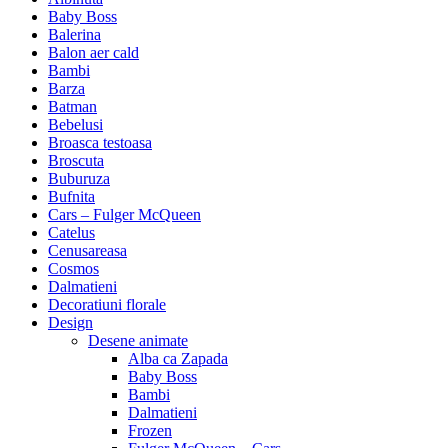
Baby Boss
Balerina
Balon aer cald
Bambi
Barza
Batman
Bebelusi
Broasca testoasa
Broscuta
Buburuza
Bufnita
Cars – Fulger McQueen
Catelus
Cenusareasa
Cosmos
Dalmatieni
Decoratiuni florale
Design
Desene animate
Alba ca Zapada
Baby Boss
Bambi
Dalmatieni
Frozen