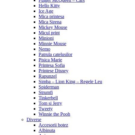
Fulger McQueen – Cars
Hello Kitty
Ice Age
Mica printesa
Mica Sirena
Mickey Mouse
Micul print
Minioni
Minnie Mouse
Nemo
Patrula catelusilor
Pisica Marie
Printesa Sofia
Printese Disney
Rapunzel
Simba – Lion King – Regele Leu
Spiderman
Strumfi
Tinkerbell
Tom si Jerry
Tweety
Winnie the Pooh
Diverse
Accesorii botez
Albinuta