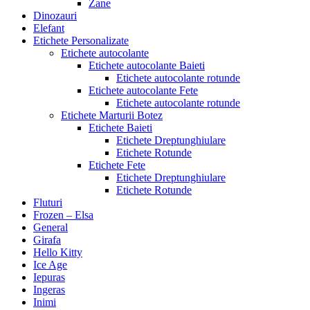
Zane
Dinozauri
Elefant
Etichete Personalizate
Etichete autocolante
Etichete autocolante Baieti
Etichete autocolante rotunde
Etichete autocolante Fete
Etichete autocolante rotunde
Etichete Marturii Botez
Etichete Baieti
Etichete Dreptunghiulare
Etichete Rotunde
Etichete Fete
Etichete Dreptunghiulare
Etichete Rotunde
Fluturi
Frozen – Elsa
General
Girafa
Hello Kitty
Ice Age
Iepuras
Ingeras
Inimi