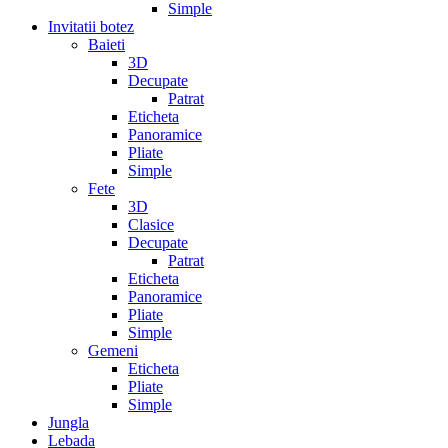
Simple
Invitatii botez
Baieti
3D
Decupate
Patrat
Eticheta
Panoramice
Pliate
Simple
Fete
3D
Clasice
Decupate
Patrat
Eticheta
Panoramice
Pliate
Simple
Gemeni
Eticheta
Pliate
Simple
Jungla
Lebada