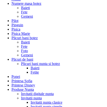
Numere masa botez
Baieti
Fete
Gemeni
Pilot
Pinguin
Pisica
Pisica Marie
Plicuri bani botez
Baieti
Fete
Foto
Gemeni
Plicuri de bani
Plicuri bani nunta si botez
Baieti
Fetite
Ponei
Printesa Sofia
Printese Disney
Produse Nunta
Invitatii digitale nunta
Invitatii nunta
Invitatii nunta clasice
Invitatii nunta simple