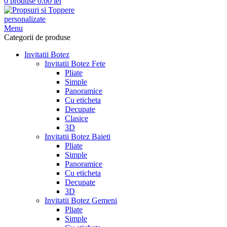
0
produse
0.00
lei
Menu
Categorii de produse
Invitatii Botez
Invitatii Botez Fete
Pliate
Simple
Panoramice
Cu eticheta
Decupate
Clasice
3D
Invitatii Botez Baieti
Pliate
Simple
Panoramice
Cu eticheta
Decupate
3D
Invitatii Botez Gemeni
Pliate
Simple