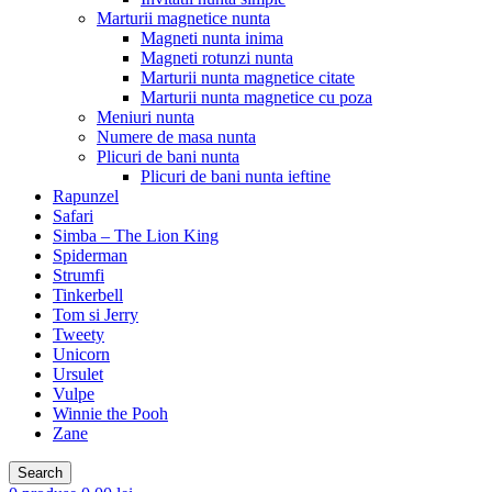
Marturii magnetice nunta
Magneti nunta inima
Magneti rotunzi nunta
Marturii nunta magnetice citate
Marturii nunta magnetice cu poza
Meniuri nunta
Numere de masa nunta
Plicuri de bani nunta
Plicuri de bani nunta ieftine
Rapunzel
Safari
Simba – The Lion King
Spiderman
Strumfi
Tinkerbell
Tom si Jerry
Tweety
Unicorn
Ursulet
Vulpe
Winnie the Pooh
Zane
Search