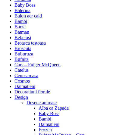
Baby Boss
Balerina
Balon aer cald
Bambi
Barza
Batman
Bebelusi
Broasca testoasa
Broscuta
Buburuza
Bufnita
Cars – Fulger McQueen
Catelus
Cenusareasa
Cosmos
Dalmatieni
Decoratiuni florale
Design
Desene animate
Alba ca Zapada
Baby Boss
Bambi
Dalmatieni
Frozen