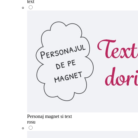
text
Personaj magnet si text
rosu