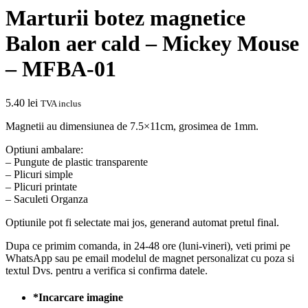
Marturii botez magnetice
Balon aer cald – Mickey Mouse
– MFBA-01
5.40
lei
TVA inclus
Magnetii au dimensiunea de 7.5×11cm, grosimea de 1mm.
Optiuni ambalare:
– Pungute de plastic transparente
– Plicuri simple
– Plicuri printate
– Saculeti Organza
Optiunile pot fi selectate mai jos, generand automat pretul final.
Dupa ce primim comanda, in 24-48 ore (luni-vineri), veti primi pe
WhatsApp sau pe email modelul de magnet personalizat cu poza si
textul Dvs. pentru a verifica si confirma datele.
*
Incarcare imagine