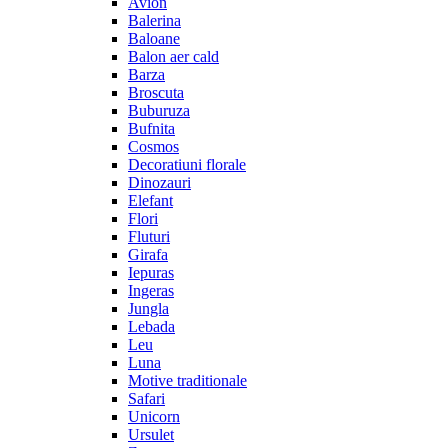
Avion
Balerina
Baloane
Balon aer cald
Barza
Broscuta
Buburuza
Bufnita
Cosmos
Decoratiuni florale
Dinozauri
Elefant
Flori
Fluturi
Girafa
Iepuras
Ingeras
Jungla
Lebada
Leu
Luna
Motive traditionale
Safari
Unicorn
Ursulet