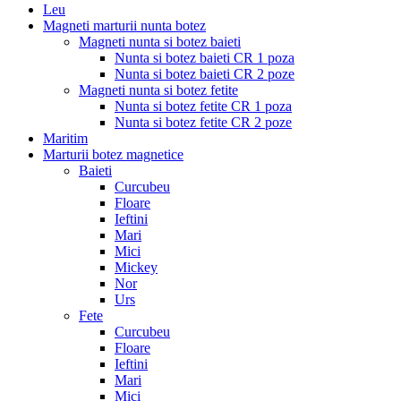
Leu
Magneti marturii nunta botez
Magneti nunta si botez baieti
Nunta si botez baieti CR 1 poza
Nunta si botez baieti CR 2 poze
Magneti nunta si botez fetite
Nunta si botez fetite CR 1 poza
Nunta si botez fetite CR 2 poze
Maritim
Marturii botez magnetice
Baieti
Curcubeu
Floare
Ieftini
Mari
Mici
Mickey
Nor
Urs
Fete
Curcubeu
Floare
Ieftini
Mari
Mici