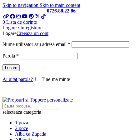
Skip to navigation
Skip to main content
Telefon si Whatsapp
0726.88.22.86
0
Lista de dorinte
Logare / Inregistrare
Logare
Creeaza un cont
Obligatoriu
Nume utilizator sau adresă email
*
Obligatoriu
Parola
*
Logare
Ai uitat parola?
Tine-ma minte
selecteaza categoria
1 poza
2 poze
Alba ca Zapada
Albinuta