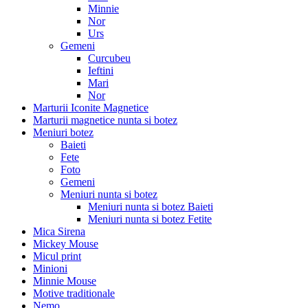
Minnie
Nor
Urs
Gemeni
Curcubeu
Ieftini
Mari
Nor
Marturii Iconite Magnetice
Marturii magnetice nunta si botez
Meniuri botez
Baieti
Fete
Foto
Gemeni
Meniuri nunta si botez
Meniuri nunta si botez Baieti
Meniuri nunta si botez Fetite
Mica Sirena
Mickey Mouse
Micul print
Minioni
Minnie Mouse
Motive traditionale
Nemo