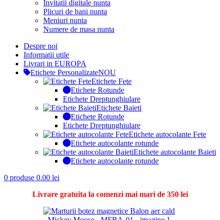
Invitatii digitale nunta
Plicuri de bani nunta
Meniuri nunta
Numere de masa nunta
Despre noi
Informatii utile
Livrari in EUROPA
Etichete Personalizate
NOU
Etichete Fete
Etichete Rotunde
Etichete Dreptunghiulare
Etichete Baieti
Etichete Rotunde
Etichete Dreptunghiulare
Etichete autocolante Fete
Etichete autocolante rotunde
Etichete autocolante Baieti
Etichete autocolante rotunde
0
produse
0.00
lei
Livrare gratuita la comenzi mai mari de 350 lei