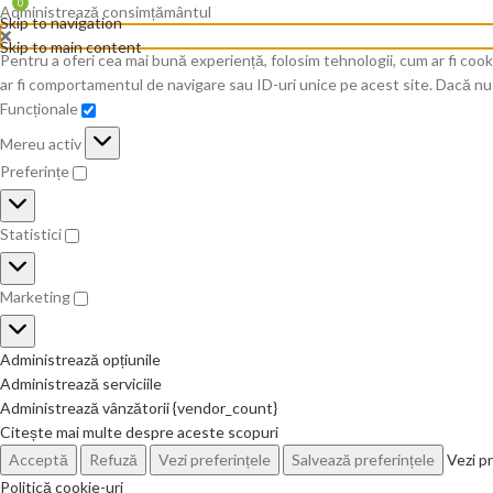
0
Administrează consimțământul
Skip to navigation
Skip to main content
Pentru a oferi cea mai bună experiență, folosim tehnologii, cum ar fi co
ar fi comportamentul de navigare sau ID-uri unice pe acest site. Dacă nu 
Funcționale
Mereu activ
Preferințe
Statistici
Marketing
Administrează opțiunile
Administrează serviciile
Administrează vânzătorii {vendor_count}
Citește mai multe despre aceste scopuri
Acceptă
Refuză
Vezi preferințele
Salvează preferințele
Vezi pr
Politică cookie-uri