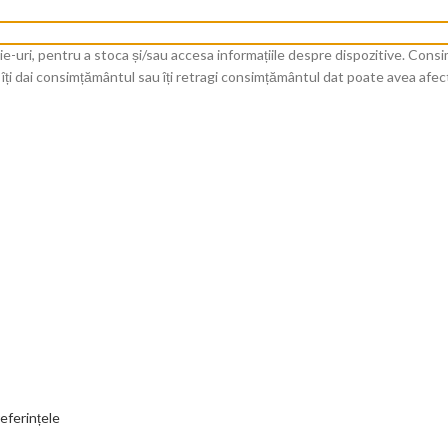
okie-uri, pentru a stoca și/sau accesa informațiile despre dispozitive. C
îți dai consimțământul sau îți retragi consimțământul dat poate avea afect
eferințele