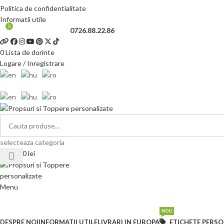
Politica de confidentialitate
Informatii utile
0
Telefon si Whatsapp
0726.88.22.86
0
Lista de dorinte
Logare / Inregistrare
selecteaza categoria
0.00
lei
Menu
CATEGORII DE PRODUSE
NOU
DESPRE NOI
INFORMATII UTILE
LIVRARI IN EUROPA
ETICHETE PERSO