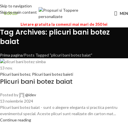
Skip to navigation
Skip to main content
0.00
LEI
ME
Livrare gratuita la comenzi mai mari de 350 lei
Tag Archives: plicuri bani botez
baiat
Prima pagina
Posts Tagged "plicuri bani botez baiat"
13
nov.
Plicuri bani botez
,
Plicuri bani botez baieti
Plicuri bani botez baiat
Posted by
@idev
13 noiembrie 2024
Plicuri bani botez baiat - sunt o alegere eleganta si practica pentru
evenimentul special. Aceste plicuri sunt realizate din carton mat...
Continue reading